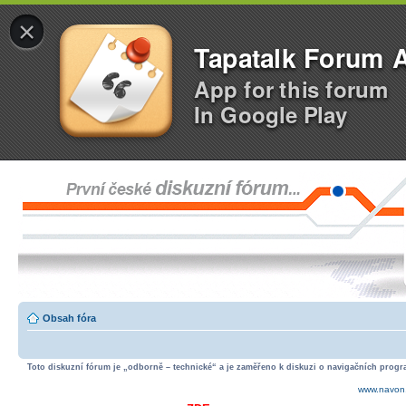
×
Tapatalk Forum 
App for this forum
In Google Play
Obsah fóra
Toto diskuzní fórum je „odborně – technické“ a je zaměřeno k diskuzi o navigačních progra
www.navon.