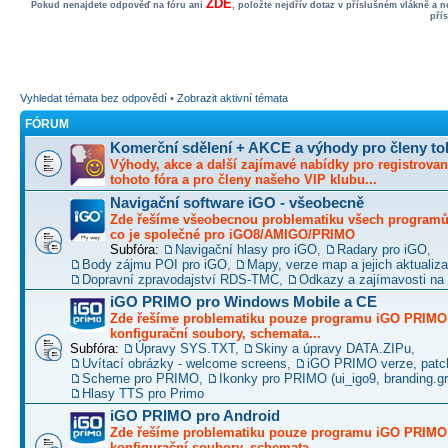
ZDE
Pokud nenajdete odpověď na fóru ani
, položte nejdřív dotaz v příslušném vlákně a 
pří
Vyhledat témata bez odpovědí
•
Zobrazit aktivní témata
FÓRUM
Komerční sdělení + AKCE a výhody pro členy to
Výhody, akce a další zajímavé nabídky pro registrovan
tohoto fóra a pro členy našeho VIP klubu...
Navigační software iGO - všeobecně
Zde řešíme všeobecnou problematiku všech programů 
co je společné pro iGO8/AMIGO/PRIMO
Subfóra:
Navigační hlasy pro iGO
,
Radary pro iGO
,
Body zájmu POI pro iGO
,
Mapy, verze map a jejich aktualiz
Dopravní zpravodajství RDS-TMC
,
Odkazy a zajímavosti na 
iGO PRIMO pro Windows Mobile a CE
Zde řešíme problematiku pouze programu iGO PRIMO -
konfigurační soubory, schemata...
Subfóra:
Úpravy SYS.TXT
,
Skiny a úpravy DATA.ZIPu
,
Uvítací obrázky - welcome screens
,
iGO PRIMO verze, patc
Scheme pro PRIMO
,
Ikonky pro PRIMO (ui_igo9, branding.gro
Hlasy TTS pro Primo
iGO PRIMO pro Android
Zde řešíme problematiku pouze programu iGO PRIMO -
konfigurační soubory, schemata...