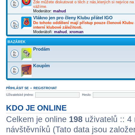
Zde můžete diskutovat o těch z nás,kterých si nejvíce na 
vážíme.
Moderátor:
mahud
Vlákno jen pro členy Klubu přátel IGO
Do tohoto oddělení mají přístup pouze členové Klubu 
interní klubové záležitosti.
Moderátoři:
mahud
,
xroman
BAZÁREK
Prodám
Koupím
PŘIHLÁSIT SE
•
REGISTROVAT
Uživatelské jméno:
Heslo:
KDO JE ONLINE
Celkem je online
198
uživatelů :: 4
návštěvníků (Tato data jsou založena