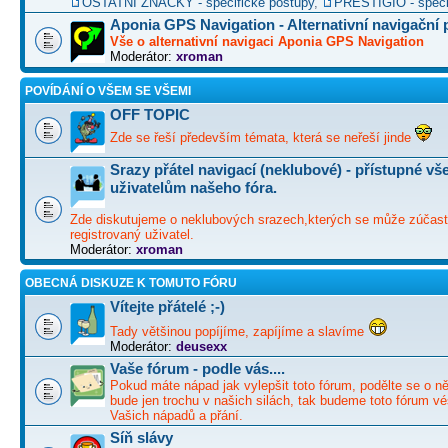
OSTATNÍ ZNAČKY - specifické postupy
,
PRESTIGIO - speci
Aponia GPS Navigation - Alternativní navigační
Vše o alternativní navigaci Aponia GPS Navigation
Moderátor:
xroman
POVÍDÁNÍ O VŠEM SE VŠEMI
OFF TOPIC
Zde se řeší především témata, která se neřeší jinde
Srazy přátel navigací (neklubové) - přístupné v
uživatelům našeho fóra.
Zde diskutujeme o neklubových srazech,kterých se může zúčast
registrovaný uživatel.
Moderátor:
xroman
OBECNÁ DISKUZE K TOMUTO FÓRU
Vítejte přátelé ;-)
Tady většinou popíjíme, zapíjíme a slavíme
Moderátor:
deusexx
Vaše fórum - podle vás....
Pokud máte nápad jak vylepšit toto fórum, podělte se o ně
bude jen trochu v našich silách, tak budeme toto fórum vé
Vašich nápadů a přání.
Síň slávy