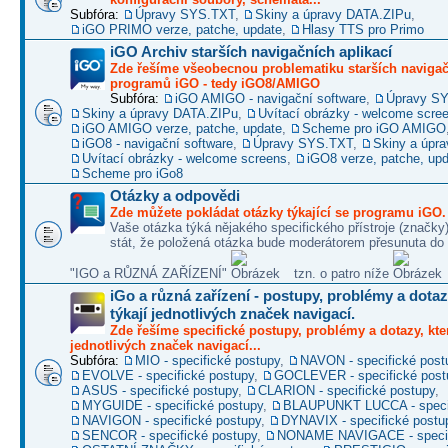
Subfóra:
Úpravy SYS.TXT
,
Skiny a úpravy DATA.ZIPu
,
iGO PRIMO verze, patche, update
,
Hlasy TTS pro Primo
iGO Archiv starších navigačních aplikací
Zde řešíme všeobecnou problematiku starších naviga
programů iGO - tedy iGO8/AMIGO
Subfóra:
iGO AMIGO - navigační software
,
Úpravy S
Skiny a úpravy DATA.ZIPu
,
Uvítací obrázky - welcome scre
iGO AMIGO verze, patche, update
,
Scheme pro iGO AMIGO
iGO8 - navigační software
,
Úpravy SYS.TXT
,
Skiny a úpr
Uvítací obrázky - welcome screens
,
iGO8 verze, patche, up
Scheme pro iGo8
Otázky a odpovědi
Zde můžete pokládat otázky týkající se programu iGO.
Vaše otázka týká nějakého specifického přístroje (značky
stát, že položená otázka bude moderátorem přesunuta do 
"IGO a RŮZNÁ ZAŘÍZENÍ"
tzn. o patro níže
iGo a různá zařízení - postupy, problémy a dotaz
týkají jednotlivých značek navigací.
Zde řešíme specifické postupy, problémy a dotazy, kter
jednotlivých značek navigací...
Subfóra:
MIO - specifické postupy
,
NAVON - specifické post
EVOLVE - specifické postupy
,
GOCLEVER - specifické post
ASUS - specifické postupy
,
CLARION - specifické postupy
,
MYGUIDE - specifické postupy
,
BLAUPUNKT LUCCA - specif
NAVIGON - specifické postupy
,
DYNAVIX - specifické postu
SENCOR - specifické postupy
,
NONAME NAVIGACE - specif