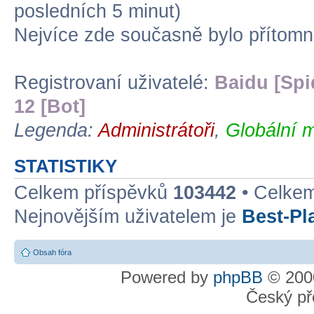
posledních 5 minut)
Nejvíce zde současně bylo přítom
Registrovaní uživatelé:
Baidu [Spi
12 [Bot]
Legenda:
Administrátoři
,
Globální m
STATISTIKY
Celkem příspěvků
103442
• Celke
Nejnovějším uživatelem je
Best-Pl
Obsah fóra
Powered by
phpBB
© 2000
Český př