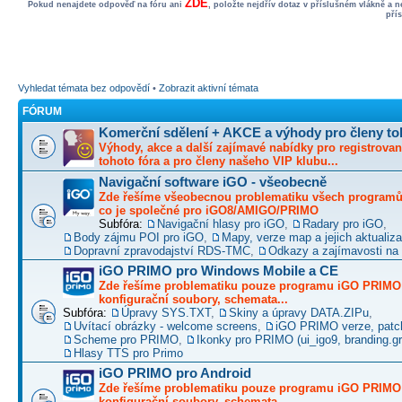
ZDE
Pokud nenajdete odpověď na fóru ani
, položte nejdřív dotaz v příslušném vlákně a 
pří
Vyhledat témata bez odpovědí
•
Zobrazit aktivní témata
FÓRUM
Komerční sdělení + AKCE a výhody pro členy to
Výhody, akce a další zajímavé nabídky pro registrovan
tohoto fóra a pro členy našeho VIP klubu...
Navigační software iGO - všeobecně
Zde řešíme všeobecnou problematiku všech programů 
co je společné pro iGO8/AMIGO/PRIMO
Subfóra:
Navigační hlasy pro iGO
,
Radary pro iGO
,
Body zájmu POI pro iGO
,
Mapy, verze map a jejich aktualiz
Dopravní zpravodajství RDS-TMC
,
Odkazy a zajímavosti na 
iGO PRIMO pro Windows Mobile a CE
Zde řešíme problematiku pouze programu iGO PRIMO -
konfigurační soubory, schemata...
Subfóra:
Úpravy SYS.TXT
,
Skiny a úpravy DATA.ZIPu
,
Uvítací obrázky - welcome screens
,
iGO PRIMO verze, patc
Scheme pro PRIMO
,
Ikonky pro PRIMO (ui_igo9, branding.gro
Hlasy TTS pro Primo
iGO PRIMO pro Android
Zde řešíme problematiku pouze programu iGO PRIMO -
konfigurační soubory, schemata...