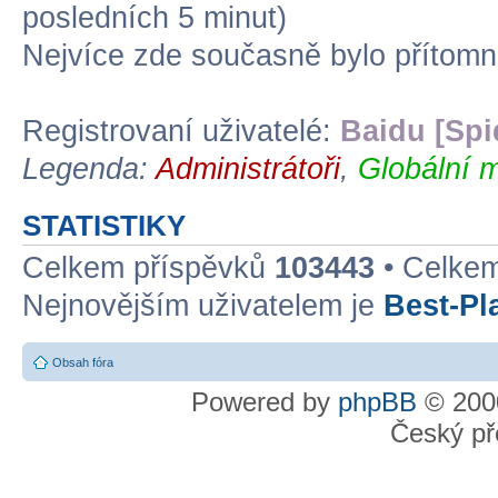
posledních 5 minut)
Nejvíce zde současně bylo přítom
Registrovaní uživatelé:
Baidu [Spi
Legenda:
Administrátoři
,
Globální m
STATISTIKY
Celkem příspěvků
103443
• Celke
Nejnovějším uživatelem je
Best-Pl
Obsah fóra
Powered by
phpBB
© 2000
Český př