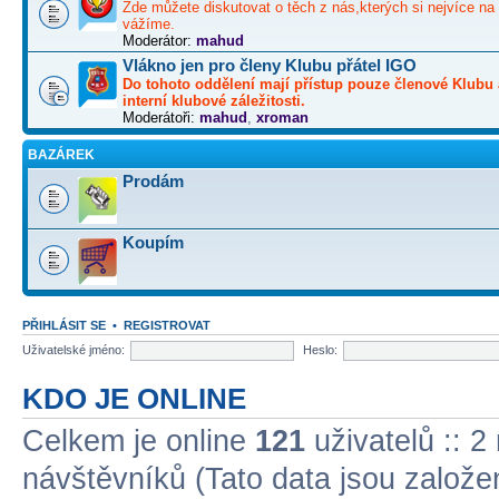
Zde můžete diskutovat o těch z nás,kterých si nejvíce na 
vážíme.
Moderátor:
mahud
Vlákno jen pro členy Klubu přátel IGO
Do tohoto oddělení mají přístup pouze členové Klubu 
interní klubové záležitosti.
Moderátoři:
mahud
,
xroman
BAZÁREK
Prodám
Koupím
PŘIHLÁSIT SE
•
REGISTROVAT
Uživatelské jméno:
Heslo:
KDO JE ONLINE
Celkem je online
121
uživatelů :: 2
návštěvníků (Tato data jsou založena