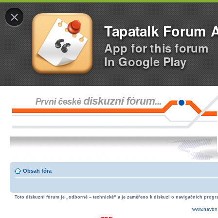
×
Tapatalk Forum 
App for this forum
In Google Play
Obsah fóra
Toto diskuzní fórum je „odborně – technické“ a je zaměřeno k diskuzi o navigačních progra
www.navon.