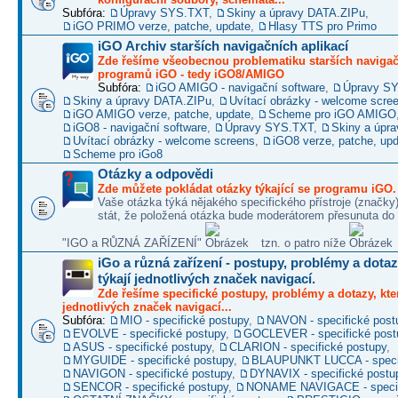
Subfóra:
Úpravy SYS.TXT
,
Skiny a úpravy DATA.ZIPu
,
iGO PRIMO verze, patche, update
,
Hlasy TTS pro Primo
iGO Archiv starších navigačních aplikací
Zde řešíme všeobecnou problematiku starších naviga
programů iGO - tedy iGO8/AMIGO
Subfóra:
iGO AMIGO - navigační software
,
Úpravy S
Skiny a úpravy DATA.ZIPu
,
Uvítací obrázky - welcome scre
iGO AMIGO verze, patche, update
,
Scheme pro iGO AMIGO
iGO8 - navigační software
,
Úpravy SYS.TXT
,
Skiny a úpr
Uvítací obrázky - welcome screens
,
iGO8 verze, patche, up
Scheme pro iGo8
Otázky a odpovědi
Zde můžete pokládat otázky týkající se programu iGO.
Vaše otázka týká nějakého specifického přístroje (značky
stát, že položená otázka bude moderátorem přesunuta do 
"IGO a RŮZNÁ ZAŘÍZENÍ"
tzn. o patro níže
iGo a různá zařízení - postupy, problémy a dotaz
týkají jednotlivých značek navigací.
Zde řešíme specifické postupy, problémy a dotazy, kter
jednotlivých značek navigací...
Subfóra:
MIO - specifické postupy
,
NAVON - specifické post
EVOLVE - specifické postupy
,
GOCLEVER - specifické post
ASUS - specifické postupy
,
CLARION - specifické postupy
,
MYGUIDE - specifické postupy
,
BLAUPUNKT LUCCA - specif
NAVIGON - specifické postupy
,
DYNAVIX - specifické postu
SENCOR - specifické postupy
,
NONAME NAVIGACE - specif