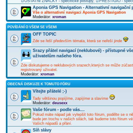
OSTATNÍ ZNAČKY - specifické postupy
,
PRESTIGIO - speci
Aponia GPS Navigation - Alternativní navigační
Vše o alternativní navigaci Aponia GPS Navigation
Moderátor:
xroman
POVÍDÁNÍ O VŠEM SE VŠEMI
OFF TOPIC
Zde se řeší především témata, která se neřeší jinde
Srazy přátel navigací (neklubové) - přístupné v
uživatelům našeho fóra.
Zde diskutujeme o neklubových srazech,kterých se může zúčast
registrovaný uživatel.
Moderátor:
xroman
OBECNÁ DISKUZE K TOMUTO FÓRU
Vítejte přátelé ;-)
Tady většinou popíjíme, zapíjíme a slavíme
Moderátor:
deusexx
Vaše fórum - podle vás....
Pokud máte nápad jak vylepšit toto fórum, podělte se o ně
bude jen trochu v našich silách, tak budeme toto fórum vé
Vašich nápadů a přání.
Síň slávy