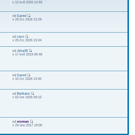
v 12 kvě 2026 14:59
od
Gared
4
v 29 črc 2026 13:29
od
caco
v 26 črc 2026 15:04
od
Jirka38
4
v 17 kvě 2019 05:48
od
Gared
v 10 črc 2026 13:45
od
Barikano
9
v 02 čer 2026 09:15
od
xroman
v 20 úno 2017 18:06