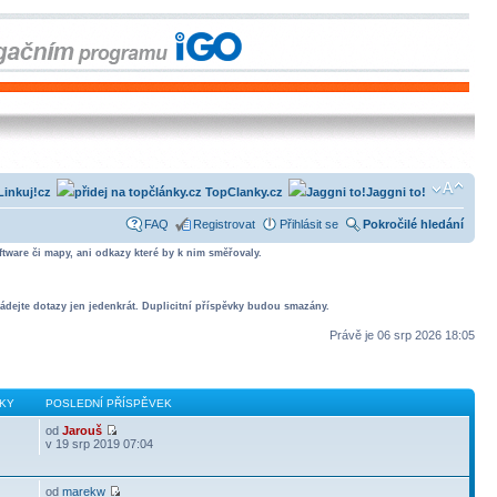
Linkuj!cz
TopClanky.cz
Jaggni to!
FAQ
Registrovat
Přihlásit se
Pokročilé hledání
tware či mapy, ani odkazy které by k nim směřovaly.
ádejte dotazy jen jedenkrát. Duplicitní příspěvky budou smazány.
Právě je 06 srp 2026 18:05
KY
POSLEDNÍ PŘÍSPĚVEK
od
Jarouš
v 19 srp 2019 07:04
od
marekw