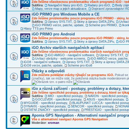
Zde řešíme všeobecnou problematiku všech programů iGO - ted
Subfóra:
Navigační hlasy pro iGO
,
Radary pro iGO
,
Body záj
Mapy, verze map a jejich aktualizace
,
Dopravní zpravodajství 
iGO PRIMO pro Windows Mobile a CE
Zde řešíme problematiku pouze programu iGO PRIMO - skiny, ko
Subfóra:
Úpravy SYS.TXT
,
Skiny a úpravy DATA.ZIPu
,
Uvítac
iGO PRIMO verze, patche, update
,
Scheme pro PRIMO
,
Ikon
Hlasy TTS pro Primo
iGO PRIMO pro Android
Zde řešíme problematiku pouze programu iGO PRIMO - skiny, ko
Subfóra:
Úpravy SYS.TXT
,
Skiny a úpravy DATA.ZIPu
,
iGO PR
iGO Archiv starších navigačních aplikací
Zde řešíme všeobecnou problematiku starších navigačních pr
Subfóra:
iGO AMIGO - navigační software
,
Úpravy SYS.TXT
,
Uvítací obrázky - welcome screens
,
iGO AMIGO verze, patche,
iGO8 - navigační software
,
Úpravy SYS.TXT
,
Skiny a úpravy DATA.ZI
iGO8 verze, patche, update
,
Scheme pro iGo8
Otázky a odpovědi
Zde můžete pokládat otázky týkající se programu iGO.
Pokud se 
(značky), tak se může stát, že položená otázka bude moderátorem
tzn. o patro níže
iGo a různá zařízení - postupy, problémy a dotazy, kter
Zde řešíme specifické postupy, problémy a dotazy, které se týkaj
Subfóra:
MIO - specifické postupy
,
NAVON - specifické postupy
GOCLEVER - specifické postupy
,
ASUS - specifické postupy
,
MYGUIDE - specifické postupy
,
BLAUPUNKT LUCCA - specifické postu
DYNAVIX - specifické postupy
,
SENCOR - specifické postupy
,
NONAME
OSTATNÍ ZNAČKY - specifické postupy
,
PRESTIGIO - specifické postu
Aponia GPS Navigation - Alternativní navigační progr
Vše o alternativní navigaci Aponia GPS Navigation
Moderátor:
xroman