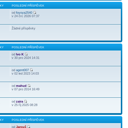
KY
POSLEDNÍ PŘÍSPĚVEK
od
foyoya2540
v 24 črc 2026 07:37
Žádné příspěvky
KY
POSLEDNÍ PŘÍSPĚVEK
od
Ivo K
3
v 30 pro 2024 14:31
od
agent007
v 02 led 2023 14:03
od
mahud
v 07 pro 2014 16:49
od
zaira
3
v 25 říj 2025 08:28
KY
POSLEDNÍ PŘÍSPĚVEK
od
Jarouš