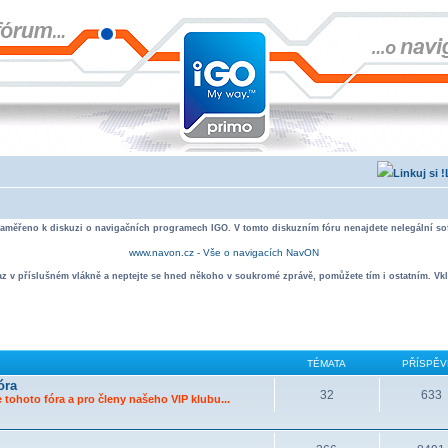
zaměřeno k diskuzi o navigačních programech IGO. V tomto diskuzním fóru nenajdete nelegální sof
www.navon.cz - Vše o navigacích NavON
taz v příslušném vlákně a neptejte se hned někoho v soukromé zprávě, pomůžete tím i ostatním. Vkl
TÉMATA
PŘÍSPĚV
óra
32
633
 tohoto fóra a pro členy našeho VIP klubu...