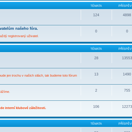
TÉMATA
PŘÍSPĚV
124
4898
ivatelům našeho fóra.
0
0
ždý registrovaný uživatel.
TÉMATA
PŘÍSPĚV
28
1355
13
1490
bude jen trochu v našich silách, tak budeme toto fórum
2
755
vážíme.
106
1227
e interní klubové záležitosti.
TÉMATA
PŘÍSPĚV