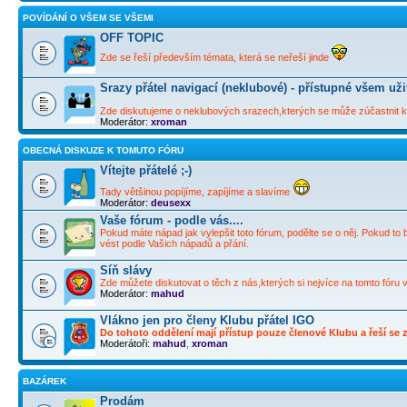
POVÍDÁNÍ O VŠEM SE VŠEMI
OFF TOPIC
Zde se řeší především témata, která se neřeší jinde
Srazy přátel navigací (neklubové) - přístupné všem už
Zde diskutujeme o neklubových srazech,kterých se může zúčastnit ka
Moderátor:
xroman
OBECNÁ DISKUZE K TOMUTO FÓRU
Vítejte přátelé ;-)
Tady většinou popíjíme, zapíjíme a slavíme
Moderátor:
deusexx
Vaše fórum - podle vás....
Pokud máte nápad jak vylepšit toto fórum, podělte se o něj. Pokud to 
vést podle Vašich nápadů a přání.
Síň slávy
Zde můžete diskutovat o těch z nás,kterých si nejvíce na tomto fóru 
Moderátor:
mahud
Vlákno jen pro členy Klubu přátel IGO
Do tohoto oddělení mají přístup pouze členové Klubu a řeší se zd
Moderátoři:
mahud
,
xroman
BAZÁREK
Prodám