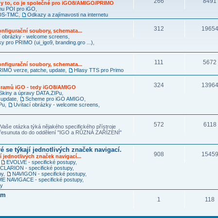
266
8491
y to, co je společné pro iGO8/AMIGO/PRIMO
mu POI pro iGO
,
RDS-TMC
,
Odkazy a zajímavosti na internetu
312
1965
nfigurační soubory, schemata...
í obrázky - welcome screens
,
ky pro PRIMO (ui_igo9, branding.gro ...)
,
111
5672
nfigurační soubory, schemata...
IMO verze, patche, update
,
Hlasy TTS pro Primo
324
1396
ogramů iGO - tedy iGO8/AMIGO
Skiny a úpravy DATA.ZIPu
,
 update
,
Scheme pro iGO AMIGO
,
Pu
,
Uvítací obrázky - welcome screens
,
572
6118
Vaše otázka týká nějakého specifického přístroje
 přesunuta do do oddělení "IGO a RŮZNÁ ZAŘÍZENÍ"
é se týkají jednotlivých značek navigací.
908
1545
í jednotlivých značek navigací...
,
EVOLVE - specifické postupy
,
CLARION - specifické postupy
,
py
,
NAVIGON - specifické postupy
,
 NAVIGACE - specifické postupy
,
py
am
1
118