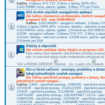
Subfóra:
Úpravy SYS.TXT
,
Skiny a úpravy DATA.ZIPu
,
iGO PRIMO verze, patche, update
,
Hlasy TTS pro Primo
iGO Archiv starších navigačních aplikací
Zde řešíme všeobecnou problematiku starších naviga
programů iGO - tedy iGO8/AMIGO
Subfóra:
iGO AMIGO - navigační software
,
Úpravy S
Skiny a úpravy DATA.ZIPu
,
Uvítací obrázky - welcome scre
iGO AMIGO verze, patche, update
,
Scheme pro iGO AMIGO
iGO8 - navigační software
,
Úpravy SYS.TXT
,
Skiny a úpr
Uvítací obrázky - welcome screens
,
iGO8 verze, patche, up
Scheme pro iGo8
Otázky a odpovědi
Zde můžete pokládat otázky týkající se programu iGO.
Vaše otázka týká nějakého specifického přístroje (značky
stát, že položená otázka bude moderátorem přesunuta do 
"IGO a RŮZNÁ ZAŘÍZENÍ"
tzn. o patro níže
iGo a různá zařízení - postupy, problémy a dotaz
týkají jednotlivých značek navigací.
Zde řešíme specifické postupy, problémy a dotazy, kter
jednotlivých značek navigací...
Subfóra:
MIO - specifické postupy
,
NAVON - specifické post
EVOLVE - specifické postupy
,
GOCLEVER - specifické post
ASUS - specifické postupy
,
CLARION - specifické postupy
,
MYGUIDE - specifické postupy
,
BLAUPUNKT LUCCA - specif
NAVIGON - specifické postupy
,
DYNAVIX - specifické postu
SENCOR - specifické postupy
,
NONAME NAVIGACE - specif