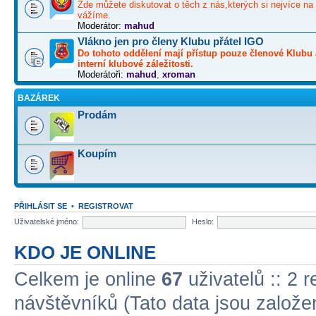
Zde můžete diskutovat o těch z nás,kterých si nejvíce na 
vážíme.
Moderátor:
mahud
Vlákno jen pro členy Klubu přátel IGO
Do tohoto oddělení mají přístup pouze členové Klubu 
interní klubové záležitosti.
Moderátoři:
mahud
,
xroman
BAZÁREK
Prodám
Koupím
PŘIHLÁSIT SE
•
REGISTROVAT
Uživatelské jméno:
Heslo:
KDO JE ONLINE
Celkem je online
67
uživatelů :: 2 
návštěvníků (Tato data jsou založena