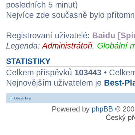
posledních 5 minut)
Nejvíce zde současně bylo přítom
Registrovaní uživatelé:
Baidu [Spi
Legenda:
Administrátoři
,
Globální m
STATISTIKY
Celkem příspěvků
103443
• Celke
Nejnovějším uživatelem je
Best-Pl
Obsah fóra
Powered by
phpBB
© 2000
Český př