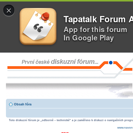
×
Tapatalk Forum 
App for this forum
In Google Play
Obsah fóra
Toto diskuzní fórum je „odborně – technické“ a je zaměřeno k diskuzi o navigačních progra
www.navon.