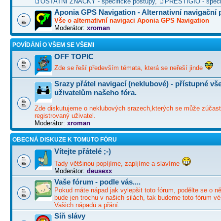
OSTATNÍ ZNAČKY - specifické postupy
,
PRESTIGIO - speci
Aponia GPS Navigation - Alternativní navigační
Vše o alternativní navigaci Aponia GPS Navigation
Moderátor:
xroman
POVÍDÁNÍ O VŠEM SE VŠEMI
OFF TOPIC
Zde se řeší především témata, která se neřeší jinde
Srazy přátel navigací (neklubové) - přístupné v
uživatelům našeho fóra.
Zde diskutujeme o neklubových srazech,kterých se může zúčast
registrovaný uživatel.
Moderátor:
xroman
OBECNÁ DISKUZE K TOMUTO FÓRU
Vítejte přátelé ;-)
Tady většinou popíjíme, zapíjíme a slavíme
Moderátor:
deusexx
Vaše fórum - podle vás....
Pokud máte nápad jak vylepšit toto fórum, podělte se o ně
bude jen trochu v našich silách, tak budeme toto fórum vé
Vašich nápadů a přání.
Síň slávy