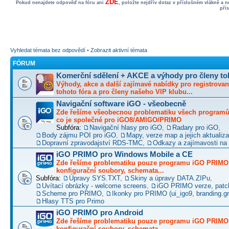
ZDE
Pokud nenajdete odpověď na fóru ani
, položte nejdřív dotaz v příslušném vlákně a 
pří
Vyhledat témata bez odpovědí
•
Zobrazit aktivní témata
FÓRUM
Komerční sdělení + AKCE a výhody pro členy to
Výhody, akce a další zajímavé nabídky pro registrovan
tohoto fóra a pro členy našeho VIP klubu...
Navigační software iGO - všeobecně
Zde řešíme všeobecnou problematiku všech programů 
co je společné pro iGO8/AMIGO/PRIMO
Subfóra:
Navigační hlasy pro iGO
,
Radary pro iGO
,
Body zájmu POI pro iGO
,
Mapy, verze map a jejich aktualiz
Dopravní zpravodajství RDS-TMC
,
Odkazy a zajímavosti na 
iGO PRIMO pro Windows Mobile a CE
Zde řešíme problematiku pouze programu iGO PRIMO -
konfigurační soubory, schemata...
Subfóra:
Úpravy SYS.TXT
,
Skiny a úpravy DATA.ZIPu
,
Uvítací obrázky - welcome screens
,
iGO PRIMO verze, patc
Scheme pro PRIMO
,
Ikonky pro PRIMO (ui_igo9, branding.gro
Hlasy TTS pro Primo
iGO PRIMO pro Android
Zde řešíme problematiku pouze programu iGO PRIMO -
konfigurační soubory, schemata...