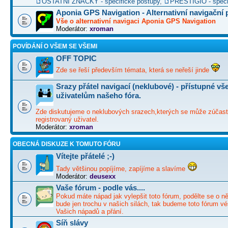
OSTATNÍ ZNAČKY - specifické postupy
,
PRESTIGIO - speci
Aponia GPS Navigation - Alternativní navigační
Vše o alternativní navigaci Aponia GPS Navigation
Moderátor:
xroman
POVÍDÁNÍ O VŠEM SE VŠEMI
OFF TOPIC
Zde se řeší především témata, která se neřeší jinde
Srazy přátel navigací (neklubové) - přístupné v
uživatelům našeho fóra.
Zde diskutujeme o neklubových srazech,kterých se může zúčast
registrovaný uživatel.
Moderátor:
xroman
OBECNÁ DISKUZE K TOMUTO FÓRU
Vítejte přátelé ;-)
Tady většinou popíjíme, zapíjíme a slavíme
Moderátor:
deusexx
Vaše fórum - podle vás....
Pokud máte nápad jak vylepšit toto fórum, podělte se o ně
bude jen trochu v našich silách, tak budeme toto fórum vé
Vašich nápadů a přání.
Síň slávy