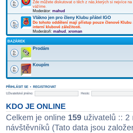
Zde můžete diskutovat o těch z nás,kterých si nejvíce na 
vážíme.
Moderátor:
mahud
Vlákno jen pro členy Klubu přátel IGO
Do tohoto oddělení mají přístup pouze členové Klubu 
interní klubové záležitosti.
Moderátoři:
mahud
,
xroman
BAZÁREK
Prodám
Koupím
PŘIHLÁSIT SE
•
REGISTROVAT
Uživatelské jméno:
Heslo:
KDO JE ONLINE
Celkem je online
159
uživatelů :: 2
návštěvníků (Tato data jsou založena