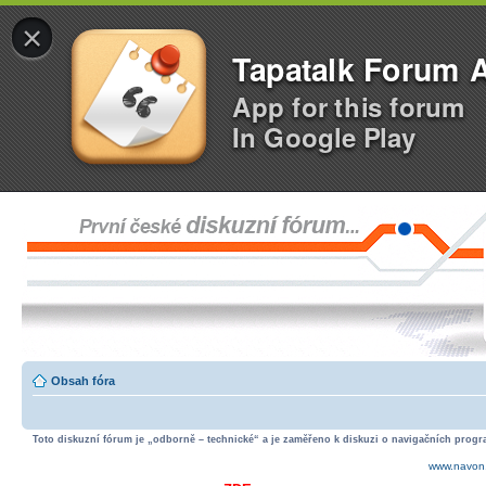
×
Tapatalk Forum 
App for this forum
In Google Play
Obsah fóra
Toto diskuzní fórum je „odborně – technické“ a je zaměřeno k diskuzi o navigačních progra
www.navon.