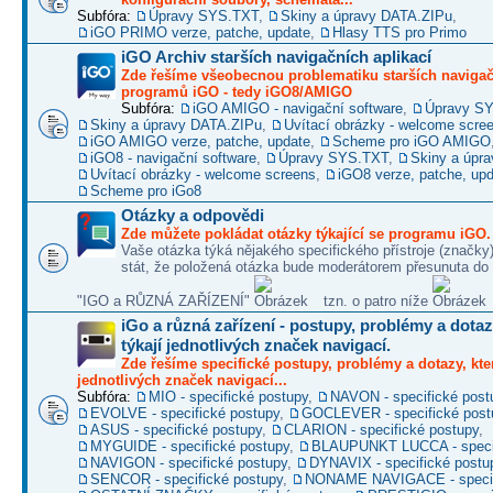
Subfóra:
Úpravy SYS.TXT
,
Skiny a úpravy DATA.ZIPu
,
iGO PRIMO verze, patche, update
,
Hlasy TTS pro Primo
iGO Archiv starších navigačních aplikací
Zde řešíme všeobecnou problematiku starších naviga
programů iGO - tedy iGO8/AMIGO
Subfóra:
iGO AMIGO - navigační software
,
Úpravy S
Skiny a úpravy DATA.ZIPu
,
Uvítací obrázky - welcome scre
iGO AMIGO verze, patche, update
,
Scheme pro iGO AMIGO
iGO8 - navigační software
,
Úpravy SYS.TXT
,
Skiny a úpr
Uvítací obrázky - welcome screens
,
iGO8 verze, patche, up
Scheme pro iGo8
Otázky a odpovědi
Zde můžete pokládat otázky týkající se programu iGO.
Vaše otázka týká nějakého specifického přístroje (značky
stát, že položená otázka bude moderátorem přesunuta do 
"IGO a RŮZNÁ ZAŘÍZENÍ"
tzn. o patro níže
iGo a různá zařízení - postupy, problémy a dotaz
týkají jednotlivých značek navigací.
Zde řešíme specifické postupy, problémy a dotazy, kter
jednotlivých značek navigací...
Subfóra:
MIO - specifické postupy
,
NAVON - specifické post
EVOLVE - specifické postupy
,
GOCLEVER - specifické post
ASUS - specifické postupy
,
CLARION - specifické postupy
,
MYGUIDE - specifické postupy
,
BLAUPUNKT LUCCA - specif
NAVIGON - specifické postupy
,
DYNAVIX - specifické postu
SENCOR - specifické postupy
,
NONAME NAVIGACE - specif