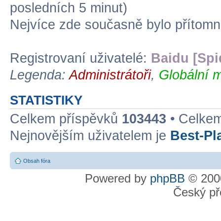
posledních 5 minut)
Nejvíce zde současně bylo přítom
Registrovaní uživatelé:
Baidu [Spi
Legenda:
Administrátoři
,
Globální m
STATISTIKY
Celkem příspěvků
103443
• Celke
Nejnovějším uživatelem je
Best-Pl
Obsah fóra
Powered by
phpBB
© 2000
Český př