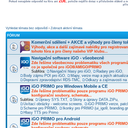
ZDE
Pokud nenajdete odpověď na fóru ani
, položte nejdřív dotaz v příslušném vlákně a 
pří
Vyhledat témata bez odpovědí
•
Zobrazit aktivní témata
FÓRUM
Komerční sdělení + AKCE a výhody pro členy to
Výhody, akce a další zajímavé nabídky pro registrovan
tohoto fóra a pro členy našeho VIP klubu...
Navigační software iGO - všeobecně
Zde řešíme všeobecnou problematiku všech programů 
co je společné pro iGO8/AMIGO/PRIMO
Subfóra:
Navigační hlasy pro iGO
,
Radary pro iGO
,
Body zájmu POI pro iGO
,
Mapy, verze map a jejich aktualiz
Dopravní zpravodajství RDS-TMC
,
Odkazy a zajímavosti na 
iGO PRIMO pro Windows Mobile a CE
Zde řešíme problematiku pouze programu iGO PRIMO -
konfigurační soubory, schemata...
Subfóra:
Úpravy SYS.TXT
,
Skiny a úpravy DATA.ZIPu
,
Uvítací obrázky - welcome screens
,
iGO PRIMO verze, patc
Scheme pro PRIMO
,
Ikonky pro PRIMO (ui_igo9, branding.gro
Hlasy TTS pro Primo
iGO PRIMO pro Android
Zde řešíme problematiku pouze programu iGO PRIMO -
konfigurační soubory, schemata...