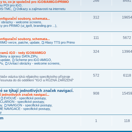
266
8491
y to, co je společné pro iGO8/AMIGO/PRIMO
mu POI pro iGO
,
RDS-TMC
,
Odkazy a zajímavosti na internetu
312
1965
nfigurační soubory, schemata...
í obrázky - welcome screens
,
ky pro PRIMO (ui_igo9, branding.gro ...)
,
111
5672
nfigurační soubory, schemata...
IMO verze, patche, update
,
Hlasy TTS pro Primo
324
1396
ogramů iGO - tedy iGO8/AMIGO
Skiny a úpravy DATA.ZIPu
,
 update
,
Scheme pro iGO AMIGO
,
Pu
,
Uvítací obrázky - welcome screens
,
572
6118
Vaše otázka týká nějakého specifického přístroje
 přesunuta do do oddělení "IGO a RŮZNÁ ZAŘÍZENÍ"
é se týkají jednotlivých značek navigací.
908
1545
í jednotlivých značek navigací...
,
EVOLVE - specifické postupy
,
CLARION - specifické postupy
,
py
,
NAVIGON - specifické postupy
,
 NAVIGACE - specifické postupy
,
py
am
1
118