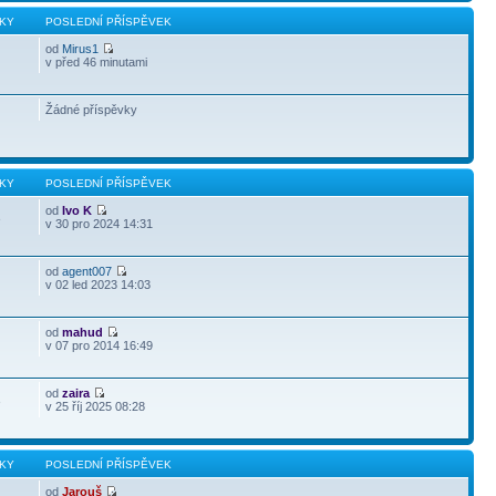
KY
POSLEDNÍ PŘÍSPĚVEK
od
Mirus1
v před 46 minutami
Žádné příspěvky
KY
POSLEDNÍ PŘÍSPĚVEK
od
Ivo K
3
v 30 pro 2024 14:31
od
agent007
v 02 led 2023 14:03
od
mahud
v 07 pro 2014 16:49
od
zaira
3
v 25 říj 2025 08:28
KY
POSLEDNÍ PŘÍSPĚVEK
od
Jarouš