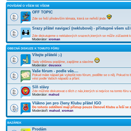
POVÍDÁNÍ O VŠEM SE VŠEMI
OFF TOPIC
Zde se řeší především témata, která se neřeší jinde
Srazy přátel navigací (neklubové) - přístupné všem už
Zde diskutujeme o neklubových srazech,kterých se může zúčastnit ka
Moderátor:
xroman
OBECNÁ DISKUZE K TOMUTO FÓRU
Vítejte přátelé ;-)
Tady většinou popíjíme, zapíjíme a slavíme
Moderátor:
deusexx
Vaše fórum - podle vás....
Pokud máte nápad jak vylepšit toto fórum, podělte se o něj. Pokud to 
vést podle Vašich nápadů a přání.
Síň slávy
Zde můžete diskutovat o těch z nás,kterých si nejvíce na tomto fóru 
Moderátor:
mahud
Vlákno jen pro členy Klubu přátel IGO
Do tohoto oddělení mají přístup pouze členové Klubu a řeší se zd
Moderátoři:
mahud
,
xroman
BAZÁREK
Prodám