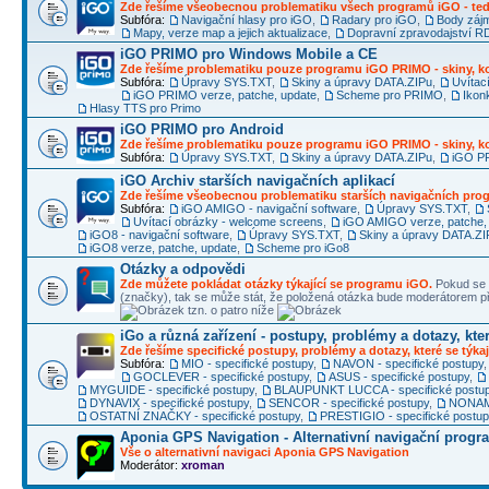
Zde řešíme všeobecnou problematiku všech programů iGO - ted
Subfóra:
Navigační hlasy pro iGO
,
Radary pro iGO
,
Body záj
Mapy, verze map a jejich aktualizace
,
Dopravní zpravodajství 
iGO PRIMO pro Windows Mobile a CE
Zde řešíme problematiku pouze programu iGO PRIMO - skiny, ko
Subfóra:
Úpravy SYS.TXT
,
Skiny a úpravy DATA.ZIPu
,
Uvítac
iGO PRIMO verze, patche, update
,
Scheme pro PRIMO
,
Ikon
Hlasy TTS pro Primo
iGO PRIMO pro Android
Zde řešíme problematiku pouze programu iGO PRIMO - skiny, ko
Subfóra:
Úpravy SYS.TXT
,
Skiny a úpravy DATA.ZIPu
,
iGO PR
iGO Archiv starších navigačních aplikací
Zde řešíme všeobecnou problematiku starších navigačních pr
Subfóra:
iGO AMIGO - navigační software
,
Úpravy SYS.TXT
,
Uvítací obrázky - welcome screens
,
iGO AMIGO verze, patche,
iGO8 - navigační software
,
Úpravy SYS.TXT
,
Skiny a úpravy DATA.ZI
iGO8 verze, patche, update
,
Scheme pro iGo8
Otázky a odpovědi
Zde můžete pokládat otázky týkající se programu iGO.
Pokud se 
(značky), tak se může stát, že položená otázka bude moderátorem
tzn. o patro níže
iGo a různá zařízení - postupy, problémy a dotazy, kter
Zde řešíme specifické postupy, problémy a dotazy, které se týkaj
Subfóra:
MIO - specifické postupy
,
NAVON - specifické postupy
GOCLEVER - specifické postupy
,
ASUS - specifické postupy
,
MYGUIDE - specifické postupy
,
BLAUPUNKT LUCCA - specifické postu
DYNAVIX - specifické postupy
,
SENCOR - specifické postupy
,
NONAME
OSTATNÍ ZNAČKY - specifické postupy
,
PRESTIGIO - specifické postu
Aponia GPS Navigation - Alternativní navigační progr
Vše o alternativní navigaci Aponia GPS Navigation
Moderátor:
xroman