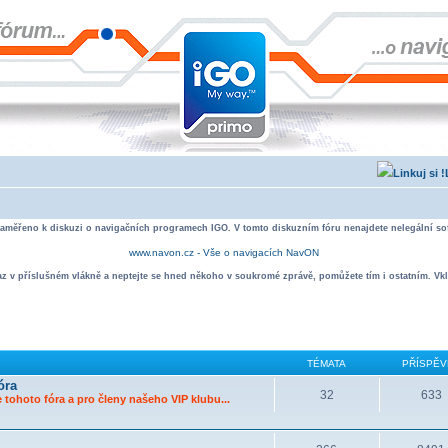
zaměřeno k diskuzi o navigačních programech IGO. V tomto diskuzním fóru nenajdete nelegální sof
www.navon.cz - Vše o navigacích NavON
taz v příslušném vlákně a neptejte se hned někoho v soukromé zprávě, pomůžete tím i ostatním. Vkl
TÉMATA
PŘÍSPĚV
óra
32
633
 tohoto fóra a pro členy našeho VIP klubu...