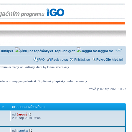
Linkuj!cz
TopClanky.cz
Jaggni to!
FAQ
Registrovat
Přihlásit se
Pokročilé hledání
tware či mapy, ani odkazy které by k nim směřovaly.
ádejte dotazy jen jedenkrát. Duplicitní příspěvky budou smazány.
Právě je 07 srp 2026 10:27
KY
POSLEDNÍ PŘÍSPĚVEK
od
Jarouš
v 19 srp 2019 07:04
od
marekw