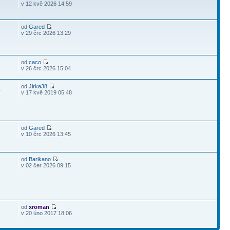
v 12 kvě 2026 14:59
od
Gared
4
v 29 črc 2026 13:29
od
caco
v 26 črc 2026 15:04
od
Jirka38
4
v 17 kvě 2019 05:48
od
Gared
v 10 črc 2026 13:45
od
Barikano
9
v 02 čer 2026 09:15
od
xroman
v 20 úno 2017 18:06