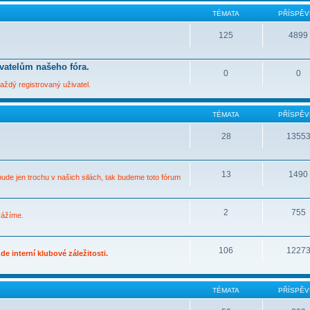
TÉMATA
PŘÍSPĚV
125
4899
ivatelům našeho fóra.
0
0
ždý registrovaný uživatel.
TÉMATA
PŘÍSPĚV
28
1355
13
1490
bude jen trochu v našich silách, tak budeme toto fórum
2
755
vážíme.
106
1227
e interní klubové záležitosti.
TÉMATA
PŘÍSPĚV