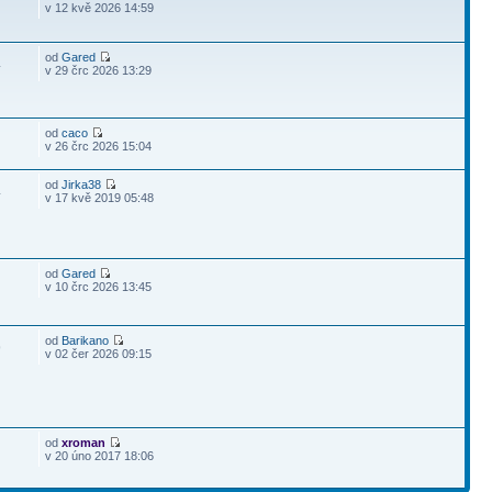
v 12 kvě 2026 14:59
od
Gared
4
v 29 črc 2026 13:29
od
caco
v 26 črc 2026 15:04
od
Jirka38
4
v 17 kvě 2019 05:48
od
Gared
v 10 črc 2026 13:45
od
Barikano
9
v 02 čer 2026 09:15
od
xroman
v 20 úno 2017 18:06