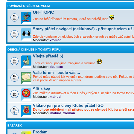
POVÍDÁNÍ O VŠEM SE VŠEMI
OFF TOPIC
Zde se řeší především témata, která se neřeší jinde
Srazy přátel navigací (neklubové) - přístupné všem už
Zde diskutujeme o neklubových srazech,kterých se může zúčastnit ka
Moderátor:
xroman
OBECNÁ DISKUZE K TOMUTO FÓRU
Vítejte přátelé ;-)
Tady většinou popíjíme, zapíjíme a slavíme
Moderátor:
deusexx
Vaše fórum - podle vás....
Pokud máte nápad jak vylepšit toto fórum, podělte se o něj. Pokud to 
vést podle Vašich nápadů a přání.
Síň slávy
Zde můžete diskutovat o těch z nás,kterých si nejvíce na tomto fóru 
Moderátor:
mahud
Vlákno jen pro členy Klubu přátel IGO
Do tohoto oddělení mají přístup pouze členové Klubu a řeší se zd
Moderátoři:
mahud
,
xroman
BAZÁREK
Prodám