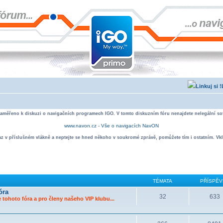
zaměřeno k diskuzi o navigačních programech IGO. V tomto diskuzním fóru nenajdete nelegální sof
www.navon.cz - Vše o navigacích NavON
taz v příslušném vlákně a neptejte se hned někoho v soukromé zprávě, pomůžete tím i ostatním. Vkl
TÉMATA
PŘÍSPĚV
óra
32
633
 tohoto fóra a pro členy našeho VIP klubu...