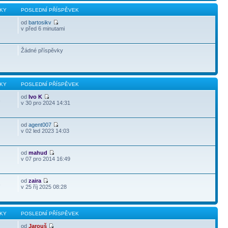
KY
POSLEDNÍ PŘÍSPĚVEK
od
bartosikv
v před 6 minutami
Žádné příspěvky
KY
POSLEDNÍ PŘÍSPĚVEK
od
Ivo K
3
v 30 pro 2024 14:31
od
agent007
v 02 led 2023 14:03
od
mahud
v 07 pro 2014 16:49
od
zaira
3
v 25 říj 2025 08:28
KY
POSLEDNÍ PŘÍSPĚVEK
od
Jarouš