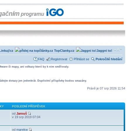
Linkuj!cz
TopClanky.cz
Jaggni to!
FAQ
Registrovat
Přihlásit se
Pokročilé hledání
tware či mapy, ani odkazy které by k nim směřovaly.
ádejte dotazy jen jedenkrát. Duplicitní příspěvky budou smazány.
Právě je 07 srp 2026 11:54
KY
POSLEDNÍ PŘÍSPĚVEK
od
Jarouš
v 19 srp 2019 07:04
od
marekw