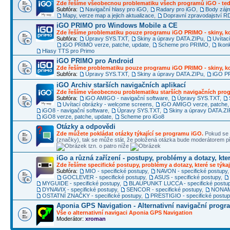
Zde řešíme všeobecnou problematiku všech programů iGO - ted
Subfóra:
Navigační hlasy pro iGO
,
Radary pro iGO
,
Body záj
Mapy, verze map a jejich aktualizace
,
Dopravní zpravodajství 
iGO PRIMO pro Windows Mobile a CE
Zde řešíme problematiku pouze programu iGO PRIMO - skiny, ko
Subfóra:
Úpravy SYS.TXT
,
Skiny a úpravy DATA.ZIPu
,
Uvítac
iGO PRIMO verze, patche, update
,
Scheme pro PRIMO
,
Ikon
Hlasy TTS pro Primo
iGO PRIMO pro Android
Zde řešíme problematiku pouze programu iGO PRIMO - skiny, ko
Subfóra:
Úpravy SYS.TXT
,
Skiny a úpravy DATA.ZIPu
,
iGO PR
iGO Archiv starších navigačních aplikací
Zde řešíme všeobecnou problematiku starších navigačních pr
Subfóra:
iGO AMIGO - navigační software
,
Úpravy SYS.TXT
,
Uvítací obrázky - welcome screens
,
iGO AMIGO verze, patche,
iGO8 - navigační software
,
Úpravy SYS.TXT
,
Skiny a úpravy DATA.ZI
iGO8 verze, patche, update
,
Scheme pro iGo8
Otázky a odpovědi
Zde můžete pokládat otázky týkající se programu iGO.
Pokud se 
(značky), tak se může stát, že položená otázka bude moderátorem
tzn. o patro níže
iGo a různá zařízení - postupy, problémy a dotazy, kter
Zde řešíme specifické postupy, problémy a dotazy, které se týkaj
Subfóra:
MIO - specifické postupy
,
NAVON - specifické postupy
GOCLEVER - specifické postupy
,
ASUS - specifické postupy
,
MYGUIDE - specifické postupy
,
BLAUPUNKT LUCCA - specifické postu
DYNAVIX - specifické postupy
,
SENCOR - specifické postupy
,
NONAME
OSTATNÍ ZNAČKY - specifické postupy
,
PRESTIGIO - specifické postu
Aponia GPS Navigation - Alternativní navigační progr
Vše o alternativní navigaci Aponia GPS Navigation
Moderátor:
xroman