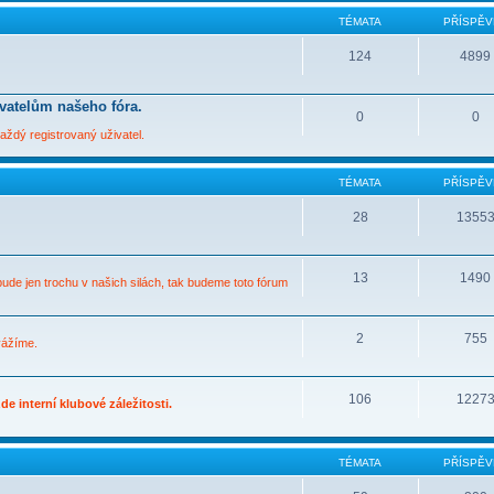
TÉMATA
PŘÍSPĚV
124
4899
ivatelům našeho fóra.
0
0
ždý registrovaný uživatel.
TÉMATA
PŘÍSPĚV
28
1355
13
1490
bude jen trochu v našich silách, tak budeme toto fórum
2
755
vážíme.
106
1227
e interní klubové záležitosti.
TÉMATA
PŘÍSPĚV