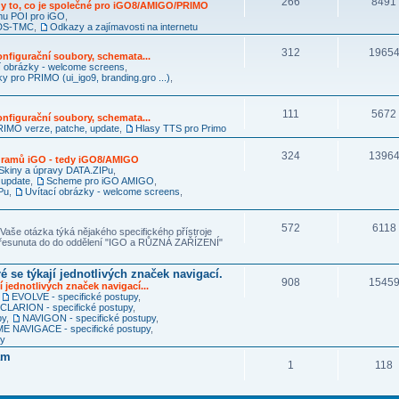
266
8491
y to, co je společné pro iGO8/AMIGO/PRIMO
mu POI pro iGO
,
RDS-TMC
,
Odkazy a zajímavosti na internetu
312
1965
nfigurační soubory, schemata...
í obrázky - welcome screens
,
ky pro PRIMO (ui_igo9, branding.gro ...)
,
111
5672
nfigurační soubory, schemata...
IMO verze, patche, update
,
Hlasy TTS pro Primo
324
1396
ogramů iGO - tedy iGO8/AMIGO
Skiny a úpravy DATA.ZIPu
,
 update
,
Scheme pro iGO AMIGO
,
Pu
,
Uvítací obrázky - welcome screens
,
572
6118
Vaše otázka týká nějakého specifického přístroje
 přesunuta do do oddělení "IGO a RŮZNÁ ZAŘÍZENÍ"
é se týkají jednotlivých značek navigací.
908
1545
í jednotlivých značek navigací...
,
EVOLVE - specifické postupy
,
CLARION - specifické postupy
,
py
,
NAVIGON - specifické postupy
,
 NAVIGACE - specifické postupy
,
py
am
1
118