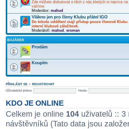
Zde můžete diskutovat o těch z nás,kterých si nejvíce na 
vážíme.
Moderátor:
mahud
Vlákno jen pro členy Klubu přátel IGO
Do tohoto oddělení mají přístup pouze členové Klubu 
interní klubové záležitosti.
Moderátoři:
mahud
,
xroman
BAZÁREK
Prodám
Koupím
PŘIHLÁSIT SE
•
REGISTROVAT
Uživatelské jméno:
Heslo:
KDO JE ONLINE
Celkem je online
104
uživatelů :: 3
návštěvníků (Tato data jsou založena