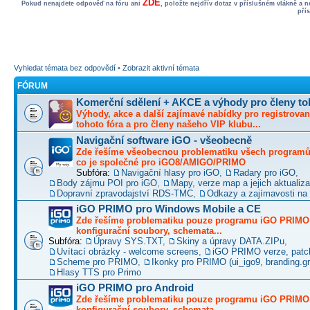
ZDE
Pokud nenajdete odpověď na fóru ani
, položte nejdřív dotaz v příslušném vlákně a 
pří
Vyhledat témata bez odpovědí
•
Zobrazit aktivní témata
FÓRUM
Komerční sdělení + AKCE a výhody pro členy to
Výhody, akce a další zajímavé nabídky pro registrovan
tohoto fóra a pro členy našeho VIP klubu...
Navigační software iGO - všeobecně
Zde řešíme všeobecnou problematiku všech programů 
co je společné pro iGO8/AMIGO/PRIMO
Subfóra:
Navigační hlasy pro iGO
,
Radary pro iGO
,
Body zájmu POI pro iGO
,
Mapy, verze map a jejich aktualiz
Dopravní zpravodajství RDS-TMC
,
Odkazy a zajímavosti na 
iGO PRIMO pro Windows Mobile a CE
Zde řešíme problematiku pouze programu iGO PRIMO -
konfigurační soubory, schemata...
Subfóra:
Úpravy SYS.TXT
,
Skiny a úpravy DATA.ZIPu
,
Uvítací obrázky - welcome screens
,
iGO PRIMO verze, patc
Scheme pro PRIMO
,
Ikonky pro PRIMO (ui_igo9, branding.gro
Hlasy TTS pro Primo
iGO PRIMO pro Android
Zde řešíme problematiku pouze programu iGO PRIMO -
konfigurační soubory, schemata...