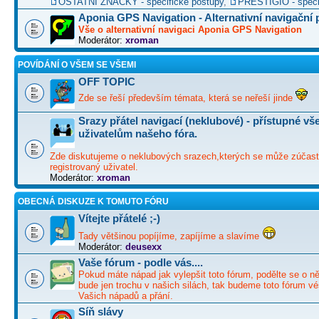
OSTATNÍ ZNAČKY - specifické postupy
,
PRESTIGIO - speci
Aponia GPS Navigation - Alternativní navigační
Vše o alternativní navigaci Aponia GPS Navigation
Moderátor:
xroman
POVÍDÁNÍ O VŠEM SE VŠEMI
OFF TOPIC
Zde se řeší především témata, která se neřeší jinde
Srazy přátel navigací (neklubové) - přístupné v
uživatelům našeho fóra.
Zde diskutujeme o neklubových srazech,kterých se může zúčast
registrovaný uživatel.
Moderátor:
xroman
OBECNÁ DISKUZE K TOMUTO FÓRU
Vítejte přátelé ;-)
Tady většinou popíjíme, zapíjíme a slavíme
Moderátor:
deusexx
Vaše fórum - podle vás....
Pokud máte nápad jak vylepšit toto fórum, podělte se o ně
bude jen trochu v našich silách, tak budeme toto fórum vé
Vašich nápadů a přání.
Síň slávy