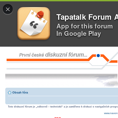
×
Tapatalk Forum 
App for this forum
In Google Play
Obsah fóra
Toto diskuzní fórum je „odborně – technické“ a je zaměřeno k diskuzi o navigačních progra
www.navon.