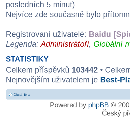
posledních 5 minut)
Nejvíce zde současně bylo přítom
Registrovaní uživatelé:
Baidu [Spi
Legenda:
Administrátoři
,
Globální m
STATISTIKY
Celkem příspěvků
103442
• Celke
Nejnovějším uživatelem je
Best-Pl
Obsah fóra
Powered by
phpBB
© 2000
Český př