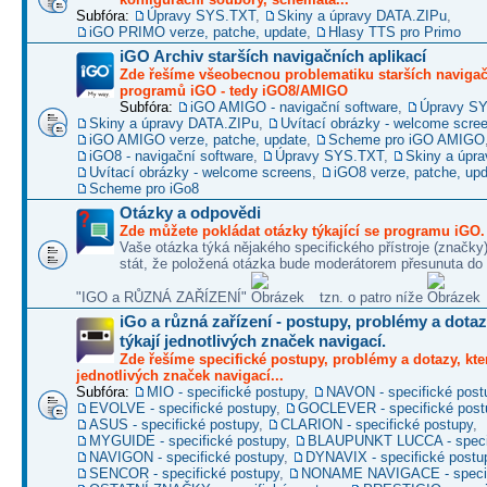
Subfóra:
Úpravy SYS.TXT
,
Skiny a úpravy DATA.ZIPu
,
iGO PRIMO verze, patche, update
,
Hlasy TTS pro Primo
iGO Archiv starších navigačních aplikací
Zde řešíme všeobecnou problematiku starších naviga
programů iGO - tedy iGO8/AMIGO
Subfóra:
iGO AMIGO - navigační software
,
Úpravy S
Skiny a úpravy DATA.ZIPu
,
Uvítací obrázky - welcome scre
iGO AMIGO verze, patche, update
,
Scheme pro iGO AMIGO
iGO8 - navigační software
,
Úpravy SYS.TXT
,
Skiny a úpr
Uvítací obrázky - welcome screens
,
iGO8 verze, patche, up
Scheme pro iGo8
Otázky a odpovědi
Zde můžete pokládat otázky týkající se programu iGO.
Vaše otázka týká nějakého specifického přístroje (značky
stát, že položená otázka bude moderátorem přesunuta do 
"IGO a RŮZNÁ ZAŘÍZENÍ"
tzn. o patro níže
iGo a různá zařízení - postupy, problémy a dotaz
týkají jednotlivých značek navigací.
Zde řešíme specifické postupy, problémy a dotazy, kter
jednotlivých značek navigací...
Subfóra:
MIO - specifické postupy
,
NAVON - specifické post
EVOLVE - specifické postupy
,
GOCLEVER - specifické post
ASUS - specifické postupy
,
CLARION - specifické postupy
,
MYGUIDE - specifické postupy
,
BLAUPUNKT LUCCA - specif
NAVIGON - specifické postupy
,
DYNAVIX - specifické postu
SENCOR - specifické postupy
,
NONAME NAVIGACE - specif