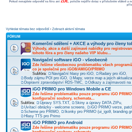
ZDE
Pokud nenajdete odpověď na fóru ani
, položte nejdřív dotaz v příslušném vlákně a 
pří
Vyhledat témata bez odpovědí
•
Zobrazit aktivní témata
FÓRUM
Komerční sdělení + AKCE a výhody pro členy to
Výhody, akce a další zajímavé nabídky pro registrovan
tohoto fóra a pro členy našeho VIP klubu...
Navigační software iGO - všeobecně
Zde řešíme všeobecnou problematiku všech programů 
co je společné pro iGO8/AMIGO/PRIMO
Subfóra:
Navigační hlasy pro iGO
,
Radary pro iGO
,
Body zájmu POI pro iGO
,
Mapy, verze map a jejich aktualiz
Dopravní zpravodajství RDS-TMC
,
Odkazy a zajímavosti na 
iGO PRIMO pro Windows Mobile a CE
Zde řešíme problematiku pouze programu iGO PRIMO -
konfigurační soubory, schemata...
Subfóra:
Úpravy SYS.TXT
,
Skiny a úpravy DATA.ZIPu
,
Uvítací obrázky - welcome screens
,
iGO PRIMO verze, patc
Scheme pro PRIMO
,
Ikonky pro PRIMO (ui_igo9, branding.gro
Hlasy TTS pro Primo
iGO PRIMO pro Android
Zde řešíme problematiku pouze programu iGO PRIMO -
konfigurační soubory, schemata...