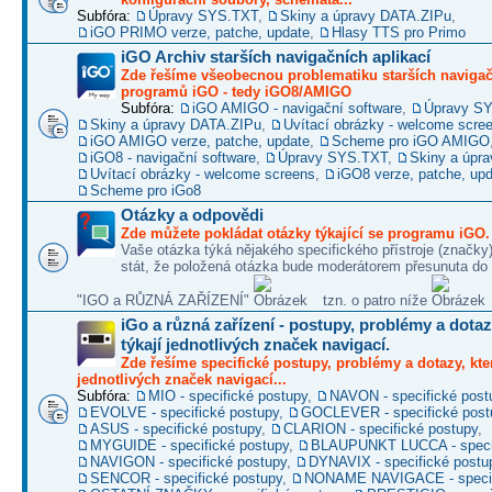
Subfóra:
Úpravy SYS.TXT
,
Skiny a úpravy DATA.ZIPu
,
iGO PRIMO verze, patche, update
,
Hlasy TTS pro Primo
iGO Archiv starších navigačních aplikací
Zde řešíme všeobecnou problematiku starších naviga
programů iGO - tedy iGO8/AMIGO
Subfóra:
iGO AMIGO - navigační software
,
Úpravy S
Skiny a úpravy DATA.ZIPu
,
Uvítací obrázky - welcome scre
iGO AMIGO verze, patche, update
,
Scheme pro iGO AMIGO
iGO8 - navigační software
,
Úpravy SYS.TXT
,
Skiny a úpr
Uvítací obrázky - welcome screens
,
iGO8 verze, patche, up
Scheme pro iGo8
Otázky a odpovědi
Zde můžete pokládat otázky týkající se programu iGO.
Vaše otázka týká nějakého specifického přístroje (značky
stát, že položená otázka bude moderátorem přesunuta do 
"IGO a RŮZNÁ ZAŘÍZENÍ"
tzn. o patro níže
iGo a různá zařízení - postupy, problémy a dotaz
týkají jednotlivých značek navigací.
Zde řešíme specifické postupy, problémy a dotazy, kter
jednotlivých značek navigací...
Subfóra:
MIO - specifické postupy
,
NAVON - specifické post
EVOLVE - specifické postupy
,
GOCLEVER - specifické post
ASUS - specifické postupy
,
CLARION - specifické postupy
,
MYGUIDE - specifické postupy
,
BLAUPUNKT LUCCA - specif
NAVIGON - specifické postupy
,
DYNAVIX - specifické postu
SENCOR - specifické postupy
,
NONAME NAVIGACE - specif