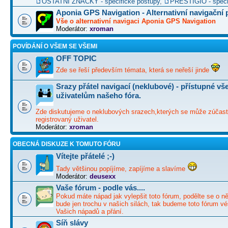
OSTATNÍ ZNAČKY - specifické postupy
,
PRESTIGIO - speci
Aponia GPS Navigation - Alternativní navigační
Vše o alternativní navigaci Aponia GPS Navigation
Moderátor:
xroman
POVÍDÁNÍ O VŠEM SE VŠEMI
OFF TOPIC
Zde se řeší především témata, která se neřeší jinde
Srazy přátel navigací (neklubové) - přístupné v
uživatelům našeho fóra.
Zde diskutujeme o neklubových srazech,kterých se může zúčast
registrovaný uživatel.
Moderátor:
xroman
OBECNÁ DISKUZE K TOMUTO FÓRU
Vítejte přátelé ;-)
Tady většinou popíjíme, zapíjíme a slavíme
Moderátor:
deusexx
Vaše fórum - podle vás....
Pokud máte nápad jak vylepšit toto fórum, podělte se o ně
bude jen trochu v našich silách, tak budeme toto fórum vé
Vašich nápadů a přání.
Síň slávy