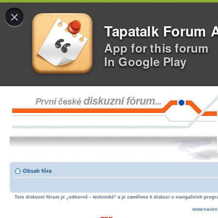
×
Tapatalk Forum 
App for this forum
In Google Play
Obsah fóra
Toto diskuzní fórum je „odborně – technické“ a je zaměřeno k diskuzi o navigačních progra
www.navon.