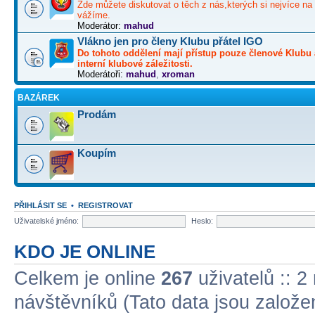
Zde můžete diskutovat o těch z nás,kterých si nejvíce na 
vážíme.
Moderátor:
mahud
Vlákno jen pro členy Klubu přátel IGO
Do tohoto oddělení mají přístup pouze členové Klubu 
interní klubové záležitosti.
Moderátoři:
mahud
,
xroman
BAZÁREK
Prodám
Koupím
PŘIHLÁSIT SE
•
REGISTROVAT
Uživatelské jméno:
Heslo:
KDO JE ONLINE
Celkem je online
267
uživatelů :: 2
návštěvníků (Tato data jsou založena