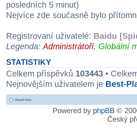
posledních 5 minut)
Nejvíce zde současně bylo přítom
Registrovaní uživatelé:
Baidu [Spi
Legenda:
Administrátoři
,
Globální m
STATISTIKY
Celkem příspěvků
103443
• Celke
Nejnovějším uživatelem je
Best-Pl
Obsah fóra
Powered by
phpBB
© 2000
Český př