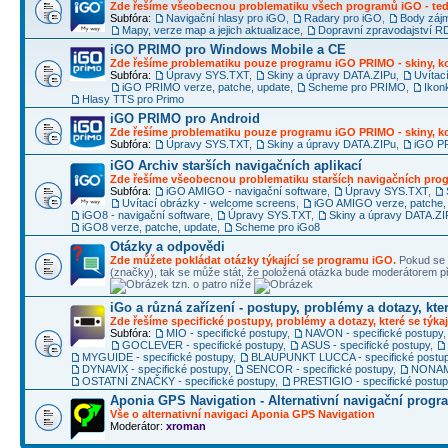
Zde řešíme všeobecnou problematiku všech programů iGO - ted
Subfóra:
Navigační hlasy pro iGO
,
Radary pro iGO
,
Body záj
Mapy, verze map a jejich aktualizace
,
Dopravní zpravodajství 
iGO PRIMO pro Windows Mobile a CE
Zde řešíme problematiku pouze programu iGO PRIMO - skiny, ko
Subfóra:
Úpravy SYS.TXT
,
Skiny a úpravy DATA.ZIPu
,
Uvítac
iGO PRIMO verze, patche, update
,
Scheme pro PRIMO
,
Ikon
Hlasy TTS pro Primo
iGO PRIMO pro Android
Zde řešíme problematiku pouze programu iGO PRIMO - skiny, ko
Subfóra:
Úpravy SYS.TXT
,
Skiny a úpravy DATA.ZIPu
,
iGO PR
iGO Archiv starších navigačních aplikací
Zde řešíme všeobecnou problematiku starších navigačních pr
Subfóra:
iGO AMIGO - navigační software
,
Úpravy SYS.TXT
,
Uvítací obrázky - welcome screens
,
iGO AMIGO verze, patche,
iGO8 - navigační software
,
Úpravy SYS.TXT
,
Skiny a úpravy DATA.ZI
iGO8 verze, patche, update
,
Scheme pro iGo8
Otázky a odpovědi
Zde můžete pokládat otázky týkající se programu iGO.
Pokud se 
(značky), tak se může stát, že položená otázka bude moderátorem
tzn. o patro níže
iGo a různá zařízení - postupy, problémy a dotazy, kter
Zde řešíme specifické postupy, problémy a dotazy, které se týkaj
Subfóra:
MIO - specifické postupy
,
NAVON - specifické postupy
GOCLEVER - specifické postupy
,
ASUS - specifické postupy
,
MYGUIDE - specifické postupy
,
BLAUPUNKT LUCCA - specifické postu
DYNAVIX - specifické postupy
,
SENCOR - specifické postupy
,
NONAME
OSTATNÍ ZNAČKY - specifické postupy
,
PRESTIGIO - specifické postu
Aponia GPS Navigation - Alternativní navigační progr
Vše o alternativní navigaci Aponia GPS Navigation
Moderátor:
xroman