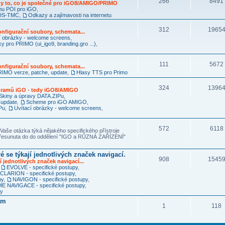
266
8491
y to, co je společné pro iGO8/AMIGO/PRIMO
mu POI pro iGO
,
RDS-TMC
,
Odkazy a zajímavosti na internetu
312
1965
nfigurační soubory, schemata...
í obrázky - welcome screens
,
ky pro PRIMO (ui_igo9, branding.gro ...)
,
111
5672
nfigurační soubory, schemata...
IMO verze, patche, update
,
Hlasy TTS pro Primo
324
1396
ogramů iGO - tedy iGO8/AMIGO
Skiny a úpravy DATA.ZIPu
,
 update
,
Scheme pro iGO AMIGO
,
Pu
,
Uvítací obrázky - welcome screens
,
572
6118
Vaše otázka týká nějakého specifického přístroje
 přesunuta do do oddělení "IGO a RŮZNÁ ZAŘÍZENÍ"
é se týkají jednotlivých značek navigací.
908
1545
í jednotlivých značek navigací...
,
EVOLVE - specifické postupy
,
CLARION - specifické postupy
,
py
,
NAVIGON - specifické postupy
,
 NAVIGACE - specifické postupy
,
py
am
1
118