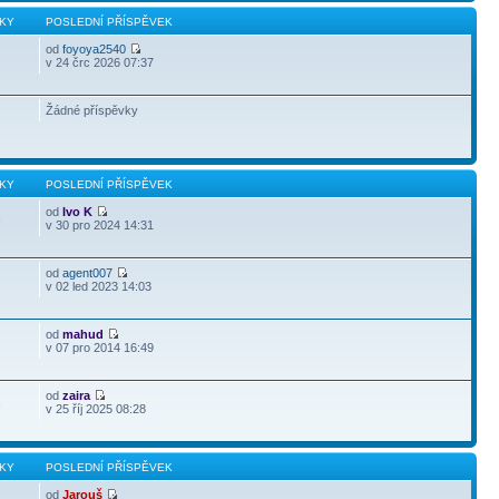
KY
POSLEDNÍ PŘÍSPĚVEK
od
foyoya2540
v 24 črc 2026 07:37
Žádné příspěvky
KY
POSLEDNÍ PŘÍSPĚVEK
od
Ivo K
3
v 30 pro 2024 14:31
od
agent007
v 02 led 2023 14:03
od
mahud
v 07 pro 2014 16:49
od
zaira
3
v 25 říj 2025 08:28
KY
POSLEDNÍ PŘÍSPĚVEK
od
Jarouš