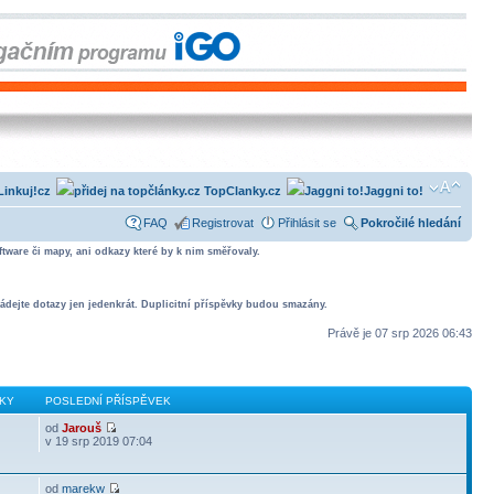
Linkuj!cz
TopClanky.cz
Jaggni to!
FAQ
Registrovat
Přihlásit se
Pokročilé hledání
tware či mapy, ani odkazy které by k nim směřovaly.
ádejte dotazy jen jedenkrát. Duplicitní příspěvky budou smazány.
Právě je 07 srp 2026 06:43
KY
POSLEDNÍ PŘÍSPĚVEK
od
Jarouš
v 19 srp 2019 07:04
od
marekw