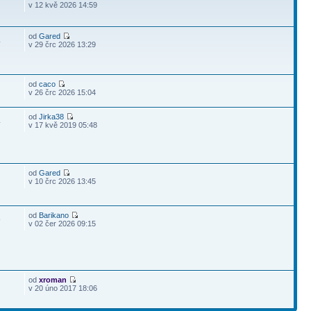
v 12 kvě 2026 14:59
od
Gared
4
v 29 črc 2026 13:29
od
caco
v 26 črc 2026 15:04
od
Jirka38
4
v 17 kvě 2019 05:48
od
Gared
v 10 črc 2026 13:45
od
Barikano
9
v 02 čer 2026 09:15
od
xroman
v 20 úno 2017 18:06