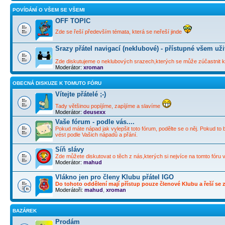
POVÍDÁNÍ O VŠEM SE VŠEMI
OFF TOPIC
Zde se řeší především témata, která se neřeší jinde
Srazy přátel navigací (neklubové) - přístupné všem už
Zde diskutujeme o neklubových srazech,kterých se může zúčastnit ka
Moderátor:
xroman
OBECNÁ DISKUZE K TOMUTO FÓRU
Vítejte přátelé ;-)
Tady většinou popíjíme, zapíjíme a slavíme
Moderátor:
deusexx
Vaše fórum - podle vás....
Pokud máte nápad jak vylepšit toto fórum, podělte se o něj. Pokud to 
vést podle Vašich nápadů a přání.
Síň slávy
Zde můžete diskutovat o těch z nás,kterých si nejvíce na tomto fóru 
Moderátor:
mahud
Vlákno jen pro členy Klubu přátel IGO
Do tohoto oddělení mají přístup pouze členové Klubu a řeší se zd
Moderátoři:
mahud
,
xroman
BAZÁREK
Prodám