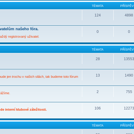
TÉMATA
PŘÍSPĚV
124
4898
ivatelům našeho fóra.
0
0
ždý registrovaný uživatel.
TÉMATA
PŘÍSPĚV
28
1355
13
1490
bude jen trochu v našich silách, tak budeme toto fórum
2
755
vážíme.
106
1227
e interní klubové záležitosti.
TÉMATA
PŘÍSPĚV