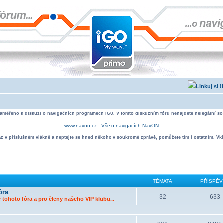
zaměřeno k diskuzi o navigačních programech IGO. V tomto diskuzním fóru nenajdete nelegální sof
www.navon.cz - Vše o navigacích NavON
taz v příslušném vlákně a neptejte se hned někoho v soukromé zprávě, pomůžete tím i ostatním. Vkl
TÉMATA
PŘÍSPĚV
óra
32
633
 tohoto fóra a pro členy našeho VIP klubu...