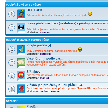
POVÍDÁNÍ O VŠEM SE VŠEMI
OFF TOPIC
Zde se řeší především témata, která se neřeší jinde
Srazy přátel navigací (neklubové) - přístupné všem už
Zde diskutujeme o neklubových srazech,kterých se může zúčastnit ka
Moderátor:
xroman
OBECNÁ DISKUZE K TOMUTO FÓRU
Vítejte přátelé ;-)
Tady většinou popíjíme, zapíjíme a slavíme
Moderátor:
deusexx
Vaše fórum - podle vás....
Pokud máte nápad jak vylepšit toto fórum, podělte se o něj. Pokud to 
vést podle Vašich nápadů a přání.
Síň slávy
Zde můžete diskutovat o těch z nás,kterých si nejvíce na tomto fóru 
Moderátor:
mahud
Vlákno jen pro členy Klubu přátel IGO
Do tohoto oddělení mají přístup pouze členové Klubu a řeší se zd
Moderátoři:
mahud
,
xroman
BAZÁREK
Prodám