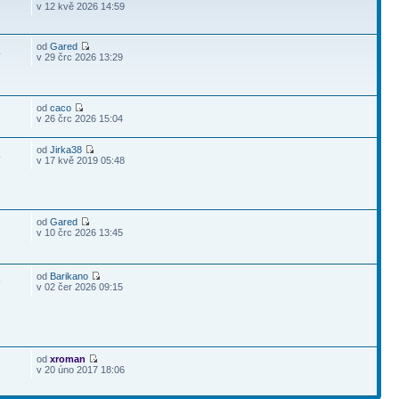
v 12 kvě 2026 14:59
od
Gared
4
v 29 črc 2026 13:29
od
caco
v 26 črc 2026 15:04
od
Jirka38
4
v 17 kvě 2019 05:48
od
Gared
v 10 črc 2026 13:45
od
Barikano
9
v 02 čer 2026 09:15
od
xroman
v 20 úno 2017 18:06