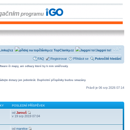
Linkuj!cz
TopClanky.cz
Jaggni to!
FAQ
Registrovat
Přihlásit se
Pokročilé hledání
tware či mapy, ani odkazy které by k nim směřovaly.
ádejte dotazy jen jedenkrát. Duplicitní příspěvky budou smazány.
Právě je 06 srp 2026 07:14
KY
POSLEDNÍ PŘÍSPĚVEK
od
Jarouš
v 19 srp 2019 07:04
od
marekw