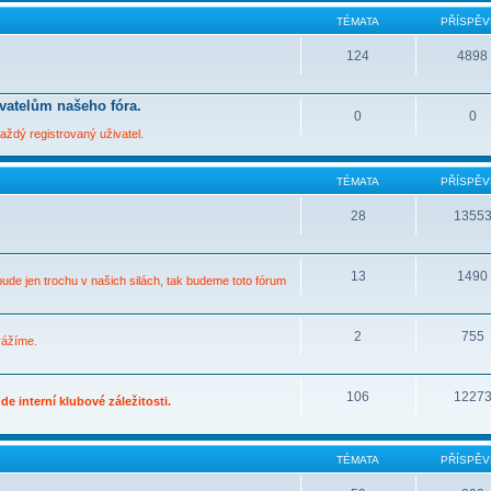
TÉMATA
PŘÍSPĚV
124
4898
ivatelům našeho fóra.
0
0
ždý registrovaný uživatel.
TÉMATA
PŘÍSPĚV
28
1355
13
1490
bude jen trochu v našich silách, tak budeme toto fórum
2
755
vážíme.
106
1227
e interní klubové záležitosti.
TÉMATA
PŘÍSPĚV