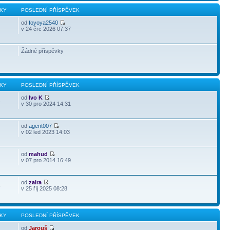
KY
POSLEDNÍ PŘÍSPĚVEK
od
foyoya2540
v 24 črc 2026 07:37
Žádné příspěvky
KY
POSLEDNÍ PŘÍSPĚVEK
od
Ivo K
3
v 30 pro 2024 14:31
od
agent007
v 02 led 2023 14:03
od
mahud
v 07 pro 2014 16:49
od
zaira
3
v 25 říj 2025 08:28
KY
POSLEDNÍ PŘÍSPĚVEK
od
Jarouš