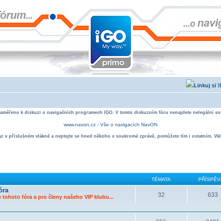
zaměřeno k diskuzi o navigačních programech IGO. V tomto diskuzním fóru nenajdete nelegální sof
www.navon.cz - Vše o navigacích NavON
taz v příslušném vlákně a neptejte se hned někoho v soukromé zprávě, pomůžete tím i ostatním. Vkl
TÉMATA
PŘÍSPĚV
óra
32
633
 tohoto fóra a pro členy našeho VIP klubu...