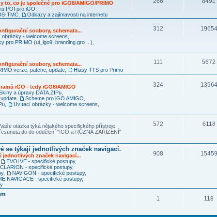
266
8491
y to, co je společné pro iGO8/AMIGO/PRIMO
mu POI pro iGO
,
RDS-TMC
,
Odkazy a zajímavosti na internetu
312
1965
nfigurační soubory, schemata...
í obrázky - welcome screens
,
ky pro PRIMO (ui_igo9, branding.gro ...)
,
111
5672
nfigurační soubory, schemata...
IMO verze, patche, update
,
Hlasy TTS pro Primo
324
1396
ogramů iGO - tedy iGO8/AMIGO
Skiny a úpravy DATA.ZIPu
,
 update
,
Scheme pro iGO AMIGO
,
Pu
,
Uvítací obrázky - welcome screens
,
572
6118
Vaše otázka týká nějakého specifického přístroje
 přesunuta do do oddělení "IGO a RŮZNÁ ZAŘÍZENÍ"
é se týkají jednotlivých značek navigací.
908
1545
í jednotlivých značek navigací...
,
EVOLVE - specifické postupy
,
CLARION - specifické postupy
,
py
,
NAVIGON - specifické postupy
,
 NAVIGACE - specifické postupy
,
py
am
1
118