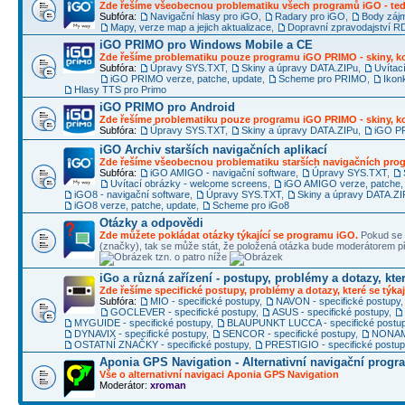
Zde řešíme všeobecnou problematiku všech programů iGO - ted
Subfóra:
Navigační hlasy pro iGO
,
Radary pro iGO
,
Body záj
Mapy, verze map a jejich aktualizace
,
Dopravní zpravodajství 
iGO PRIMO pro Windows Mobile a CE
Zde řešíme problematiku pouze programu iGO PRIMO - skiny, ko
Subfóra:
Úpravy SYS.TXT
,
Skiny a úpravy DATA.ZIPu
,
Uvítac
iGO PRIMO verze, patche, update
,
Scheme pro PRIMO
,
Ikon
Hlasy TTS pro Primo
iGO PRIMO pro Android
Zde řešíme problematiku pouze programu iGO PRIMO - skiny, ko
Subfóra:
Úpravy SYS.TXT
,
Skiny a úpravy DATA.ZIPu
,
iGO PR
iGO Archiv starších navigačních aplikací
Zde řešíme všeobecnou problematiku starších navigačních pr
Subfóra:
iGO AMIGO - navigační software
,
Úpravy SYS.TXT
,
Uvítací obrázky - welcome screens
,
iGO AMIGO verze, patche,
iGO8 - navigační software
,
Úpravy SYS.TXT
,
Skiny a úpravy DATA.ZI
iGO8 verze, patche, update
,
Scheme pro iGo8
Otázky a odpovědi
Zde můžete pokládat otázky týkající se programu iGO.
Pokud se 
(značky), tak se může stát, že položená otázka bude moderátorem
tzn. o patro níže
iGo a různá zařízení - postupy, problémy a dotazy, kter
Zde řešíme specifické postupy, problémy a dotazy, které se týkaj
Subfóra:
MIO - specifické postupy
,
NAVON - specifické postupy
GOCLEVER - specifické postupy
,
ASUS - specifické postupy
,
MYGUIDE - specifické postupy
,
BLAUPUNKT LUCCA - specifické postu
DYNAVIX - specifické postupy
,
SENCOR - specifické postupy
,
NONAME
OSTATNÍ ZNAČKY - specifické postupy
,
PRESTIGIO - specifické postu
Aponia GPS Navigation - Alternativní navigační progr
Vše o alternativní navigaci Aponia GPS Navigation
Moderátor:
xroman