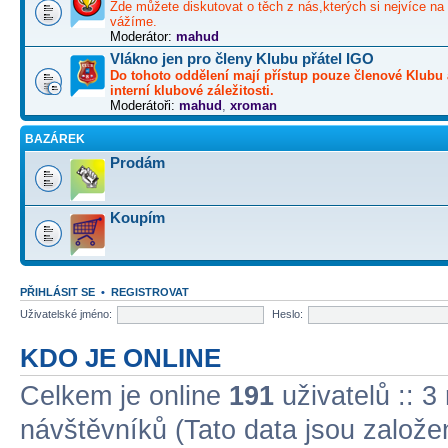
Zde můžete diskutovat o těch z nás,kterých si nejvíce na 
vážíme.
Moderátor:
mahud
Vlákno jen pro členy Klubu přátel IGO
Do tohoto oddělení mají přístup pouze členové Klubu 
interní klubové záležitosti.
Moderátoři:
mahud
,
xroman
BAZÁREK
Prodám
Koupím
PŘIHLÁSIT SE
•
REGISTROVAT
Uživatelské jméno:
Heslo:
KDO JE ONLINE
Celkem je online
191
uživatelů :: 3
návštěvníků (Tato data jsou založena