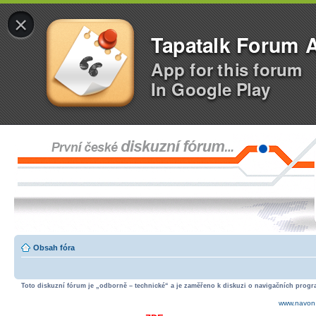
×
Tapatalk Forum 
App for this forum
In Google Play
Obsah fóra
Toto diskuzní fórum je „odborně – technické“ a je zaměřeno k diskuzi o navigačních progra
www.navon.