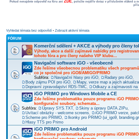
ZDE
Pokud nenajdete odpověď na fóru ani
, položte nejdřív dotaz v příslušném vlákně a 
pří
Vyhledat témata bez odpovědí
•
Zobrazit aktivní témata
FÓRUM
Komerční sdělení + AKCE a výhody pro členy to
Výhody, akce a další zajímavé nabídky pro registrovan
tohoto fóra a pro členy našeho VIP klubu...
Navigační software iGO - všeobecně
Zde řešíme všeobecnou problematiku všech programů 
co je společné pro iGO8/AMIGO/PRIMO
Subfóra:
Navigační hlasy pro iGO
,
Radary pro iGO
,
Body zájmu POI pro iGO
,
Mapy, verze map a jejich aktualiz
Dopravní zpravodajství RDS-TMC
,
Odkazy a zajímavosti na 
iGO PRIMO pro Windows Mobile a CE
Zde řešíme problematiku pouze programu iGO PRIMO -
konfigurační soubory, schemata...
Subfóra:
Úpravy SYS.TXT
,
Skiny a úpravy DATA.ZIPu
,
Uvítací obrázky - welcome screens
,
iGO PRIMO verze, patc
Scheme pro PRIMO
,
Ikonky pro PRIMO (ui_igo9, branding.gro
Hlasy TTS pro Primo
iGO PRIMO pro Android
Zde řešíme problematiku pouze programu iGO PRIMO -
konfigurační soubory, schemata...