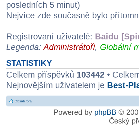
posledních 5 minut)
Nejvíce zde současně bylo přítom
Registrovaní uživatelé:
Baidu [Spi
Legenda:
Administrátoři
,
Globální m
STATISTIKY
Celkem příspěvků
103442
• Celke
Nejnovějším uživatelem je
Best-Pl
Obsah fóra
Powered by
phpBB
© 2000
Český př