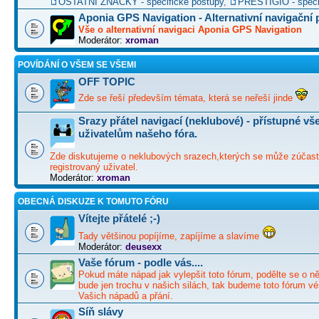
OSTATNÍ ZNAČKY - specifické postupy
,
PRESTIGIO - speci
Aponia GPS Navigation - Alternativní navigační
Vše o alternativní navigaci Aponia GPS Navigation
Moderátor:
xroman
POVÍDÁNÍ O VŠEM SE VŠEMI
OFF TOPIC
Zde se řeší především témata, která se neřeší jinde
Srazy přátel navigací (neklubové) - přístupné v
uživatelům našeho fóra.
Zde diskutujeme o neklubových srazech,kterých se může zúčast
registrovaný uživatel.
Moderátor:
xroman
OBECNÁ DISKUZE K TOMUTO FÓRU
Vítejte přátelé ;-)
Tady většinou popíjíme, zapíjíme a slavíme
Moderátor:
deusexx
Vaše fórum - podle vás....
Pokud máte nápad jak vylepšit toto fórum, podělte se o ně
bude jen trochu v našich silách, tak budeme toto fórum vé
Vašich nápadů a přání.
Síň slávy