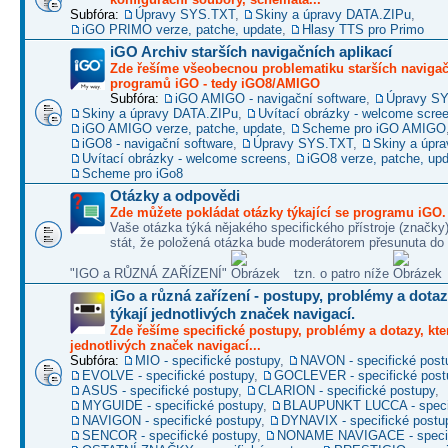
Subfóra:
Úpravy SYS.TXT
,
Skiny a úpravy DATA.ZIPu
,
iGO PRIMO verze, patche, update
,
Hlasy TTS pro Primo
iGO Archiv starších navigačních aplikací
Zde řešíme všeobecnou problematiku starších naviga
programů iGO - tedy iGO8/AMIGO
Subfóra:
iGO AMIGO - navigační software
,
Úpravy S
Skiny a úpravy DATA.ZIPu
,
Uvítací obrázky - welcome scre
iGO AMIGO verze, patche, update
,
Scheme pro iGO AMIGO
iGO8 - navigační software
,
Úpravy SYS.TXT
,
Skiny a úpr
Uvítací obrázky - welcome screens
,
iGO8 verze, patche, up
Scheme pro iGo8
Otázky a odpovědi
Zde můžete pokládat otázky týkající se programu iGO.
Vaše otázka týká nějakého specifického přístroje (značky
stát, že položená otázka bude moderátorem přesunuta do 
"IGO a RŮZNÁ ZAŘÍZENÍ"
tzn. o patro níže
iGo a různá zařízení - postupy, problémy a dotaz
týkají jednotlivých značek navigací.
Zde řešíme specifické postupy, problémy a dotazy, kter
jednotlivých značek navigací...
Subfóra:
MIO - specifické postupy
,
NAVON - specifické post
EVOLVE - specifické postupy
,
GOCLEVER - specifické post
ASUS - specifické postupy
,
CLARION - specifické postupy
,
MYGUIDE - specifické postupy
,
BLAUPUNKT LUCCA - specif
NAVIGON - specifické postupy
,
DYNAVIX - specifické postu
SENCOR - specifické postupy
,
NONAME NAVIGACE - specif