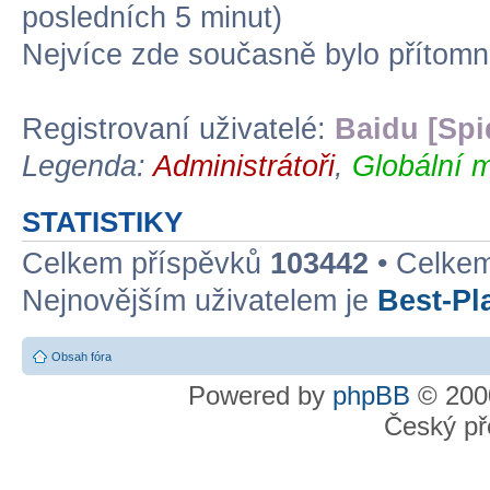
posledních 5 minut)
Nejvíce zde současně bylo přítom
Registrovaní uživatelé:
Baidu [Spi
Legenda:
Administrátoři
,
Globální m
STATISTIKY
Celkem příspěvků
103442
• Celke
Nejnovějším uživatelem je
Best-Pl
Obsah fóra
Powered by
phpBB
© 2000
Český př