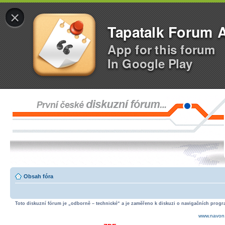
×
Tapatalk Forum 
App for this forum
In Google Play
Obsah fóra
Toto diskuzní fórum je „odborně – technické“ a je zaměřeno k diskuzi o navigačních progra
www.navon.