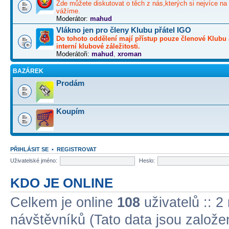
Zde můžete diskutovat o těch z nás,kterých si nejvíce na 
vážíme.
Moderátor:
mahud
Vlákno jen pro členy Klubu přátel IGO
Do tohoto oddělení mají přístup pouze členové Klubu 
interní klubové záležitosti.
Moderátoři:
mahud
,
xroman
BAZÁREK
Prodám
Koupím
PŘIHLÁSIT SE
•
REGISTROVAT
Uživatelské jméno:
Heslo:
KDO JE ONLINE
Celkem je online
108
uživatelů :: 2
návštěvníků (Tato data jsou založena