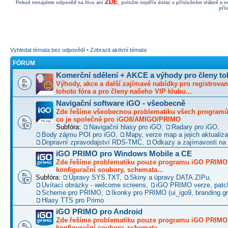
ZDE
Pokud nenajdete odpověď na fóru ani
, položte nejdřív dotaz v příslušném vlákně a 
pří
Vyhledat témata bez odpovědí
•
Zobrazit aktivní témata
FÓRUM
Komerční sdělení + AKCE a výhody pro členy to
Výhody, akce a další zajímavé nabídky pro registrovan
tohoto fóra a pro členy našeho VIP klubu...
Navigační software iGO - všeobecně
Zde řešíme všeobecnou problematiku všech programů 
co je společné pro iGO8/AMIGO/PRIMO
Subfóra:
Navigační hlasy pro iGO
,
Radary pro iGO
,
Body zájmu POI pro iGO
,
Mapy, verze map a jejich aktualiz
Dopravní zpravodajství RDS-TMC
,
Odkazy a zajímavosti na 
iGO PRIMO pro Windows Mobile a CE
Zde řešíme problematiku pouze programu iGO PRIMO -
konfigurační soubory, schemata...
Subfóra:
Úpravy SYS.TXT
,
Skiny a úpravy DATA.ZIPu
,
Uvítací obrázky - welcome screens
,
iGO PRIMO verze, patc
Scheme pro PRIMO
,
Ikonky pro PRIMO (ui_igo9, branding.gro
Hlasy TTS pro Primo
iGO PRIMO pro Android
Zde řešíme problematiku pouze programu iGO PRIMO -
konfigurační soubory, schemata...