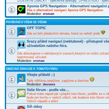
OSTATNÍ ZNAČKY - specifické postupy
,
PRESTIGIO - speci
Aponia GPS Navigation - Alternativní navigační
Vše o alternativní navigaci Aponia GPS Navigation
Moderátor:
xroman
POVÍDÁNÍ O VŠEM SE VŠEMI
OFF TOPIC
Zde se řeší především témata, která se neřeší jinde
Srazy přátel navigací (neklubové) - přístupné v
uživatelům našeho fóra.
Zde diskutujeme o neklubových srazech,kterých se může zúčast
registrovaný uživatel.
Moderátor:
xroman
OBECNÁ DISKUZE K TOMUTO FÓRU
Vítejte přátelé ;-)
Tady většinou popíjíme, zapíjíme a slavíme
Moderátor:
deusexx
Vaše fórum - podle vás....
Pokud máte nápad jak vylepšit toto fórum, podělte se o ně
bude jen trochu v našich silách, tak budeme toto fórum vé
Vašich nápadů a přání.
Síň slávy