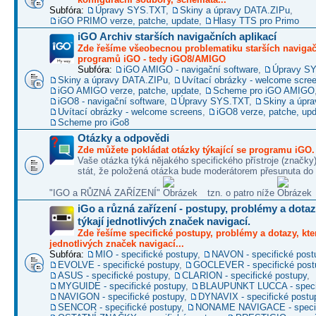
Subfóra:
Úpravy SYS.TXT
,
Skiny a úpravy DATA.ZIPu
,
iGO PRIMO verze, patche, update
,
Hlasy TTS pro Primo
iGO Archiv starších navigačních aplikací
Zde řešíme všeobecnou problematiku starších naviga
programů iGO - tedy iGO8/AMIGO
Subfóra:
iGO AMIGO - navigační software
,
Úpravy S
Skiny a úpravy DATA.ZIPu
,
Uvítací obrázky - welcome scre
iGO AMIGO verze, patche, update
,
Scheme pro iGO AMIGO
iGO8 - navigační software
,
Úpravy SYS.TXT
,
Skiny a úpr
Uvítací obrázky - welcome screens
,
iGO8 verze, patche, up
Scheme pro iGo8
Otázky a odpovědi
Zde můžete pokládat otázky týkající se programu iGO.
Vaše otázka týká nějakého specifického přístroje (značky
stát, že položená otázka bude moderátorem přesunuta do 
"IGO a RŮZNÁ ZAŘÍZENÍ"
tzn. o patro níže
iGo a různá zařízení - postupy, problémy a dotaz
týkají jednotlivých značek navigací.
Zde řešíme specifické postupy, problémy a dotazy, kter
jednotlivých značek navigací...
Subfóra:
MIO - specifické postupy
,
NAVON - specifické post
EVOLVE - specifické postupy
,
GOCLEVER - specifické post
ASUS - specifické postupy
,
CLARION - specifické postupy
,
MYGUIDE - specifické postupy
,
BLAUPUNKT LUCCA - specif
NAVIGON - specifické postupy
,
DYNAVIX - specifické postu
SENCOR - specifické postupy
,
NONAME NAVIGACE - specif