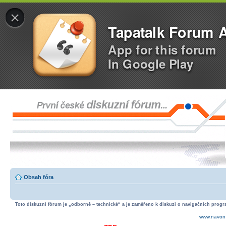
×
Tapatalk Forum 
App for this forum
In Google Play
Obsah fóra
Toto diskuzní fórum je „odborně – technické“ a je zaměřeno k diskuzi o navigačních progra
www.navon.