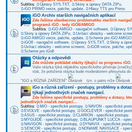
Subfóra:
Úpravy SYS.TXT
,
Skiny a úpravy DATA.ZIPu
,
iGO PRIMO verze, patche, update
,
Hlasy TTS pro Primo
iGO Archiv starších navigačních aplikací
Zde řešíme všeobecnou problematiku starších naviga
programů iGO - tedy iGO8/AMIGO
Subfóra:
iGO AMIGO - navigační software
,
Úpravy S
Skiny a úpravy DATA.ZIPu
,
Uvítací obrázky - welcome scre
iGO AMIGO verze, patche, update
,
Scheme pro iGO AMIGO
iGO8 - navigační software
,
Úpravy SYS.TXT
,
Skiny a úpr
Uvítací obrázky - welcome screens
,
iGO8 verze, patche, up
Scheme pro iGo8
Otázky a odpovědi
Zde můžete pokládat otázky týkající se programu iGO.
Vaše otázka týká nějakého specifického přístroje (značky
stát, že položená otázka bude moderátorem přesunuta do 
"IGO a RŮZNÁ ZAŘÍZENÍ"
tzn. o patro níže
iGo a různá zařízení - postupy, problémy a dotaz
týkají jednotlivých značek navigací.
Zde řešíme specifické postupy, problémy a dotazy, kter
jednotlivých značek navigací...
Subfóra:
MIO - specifické postupy
,
NAVON - specifické post
EVOLVE - specifické postupy
,
GOCLEVER - specifické post
ASUS - specifické postupy
,
CLARION - specifické postupy
,
MYGUIDE - specifické postupy
,
BLAUPUNKT LUCCA - specif
NAVIGON - specifické postupy
,
DYNAVIX - specifické postu
SENCOR - specifické postupy
,
NONAME NAVIGACE - specif