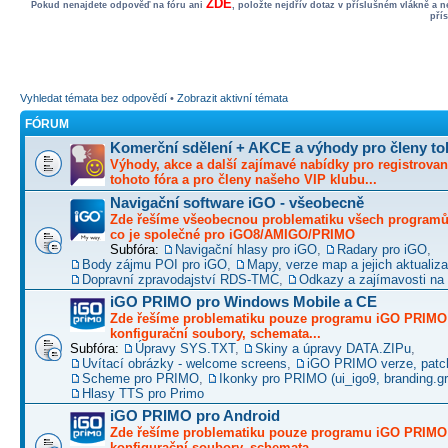
ZDE
Pokud nenajdete odpověď na fóru ani
, položte nejdřív dotaz v příslušném vlákně a 
pří
Vyhledat témata bez odpovědí
•
Zobrazit aktivní témata
FÓRUM
Komerční sdělení + AKCE a výhody pro členy to
Výhody, akce a další zajímavé nabídky pro registrovan
tohoto fóra a pro členy našeho VIP klubu...
Navigační software iGO - všeobecně
Zde řešíme všeobecnou problematiku všech programů 
co je společné pro iGO8/AMIGO/PRIMO
Subfóra:
Navigační hlasy pro iGO
,
Radary pro iGO
,
Body zájmu POI pro iGO
,
Mapy, verze map a jejich aktualiz
Dopravní zpravodajství RDS-TMC
,
Odkazy a zajímavosti na 
iGO PRIMO pro Windows Mobile a CE
Zde řešíme problematiku pouze programu iGO PRIMO -
konfigurační soubory, schemata...
Subfóra:
Úpravy SYS.TXT
,
Skiny a úpravy DATA.ZIPu
,
Uvítací obrázky - welcome screens
,
iGO PRIMO verze, patc
Scheme pro PRIMO
,
Ikonky pro PRIMO (ui_igo9, branding.gro
Hlasy TTS pro Primo
iGO PRIMO pro Android
Zde řešíme problematiku pouze programu iGO PRIMO -
konfigurační soubory, schemata...