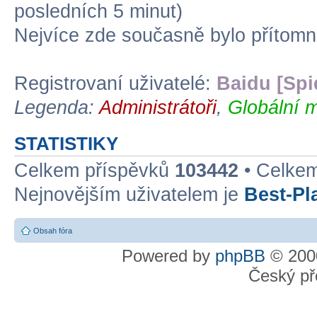
posledních 5 minut)
Nejvíce zde současně bylo přítom
Registrovaní uživatelé:
Baidu [Spi
Legenda:
Administrátoři
,
Globální m
STATISTIKY
Celkem příspěvků
103442
• Celke
Nejnovějším uživatelem je
Best-Pl
Obsah fóra
Powered by
phpBB
© 2000
Český př