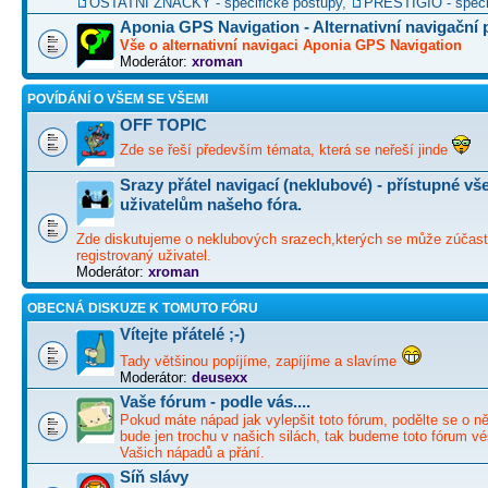
OSTATNÍ ZNAČKY - specifické postupy
,
PRESTIGIO - speci
Aponia GPS Navigation - Alternativní navigační
Vše o alternativní navigaci Aponia GPS Navigation
Moderátor:
xroman
POVÍDÁNÍ O VŠEM SE VŠEMI
OFF TOPIC
Zde se řeší především témata, která se neřeší jinde
Srazy přátel navigací (neklubové) - přístupné v
uživatelům našeho fóra.
Zde diskutujeme o neklubových srazech,kterých se může zúčast
registrovaný uživatel.
Moderátor:
xroman
OBECNÁ DISKUZE K TOMUTO FÓRU
Vítejte přátelé ;-)
Tady většinou popíjíme, zapíjíme a slavíme
Moderátor:
deusexx
Vaše fórum - podle vás....
Pokud máte nápad jak vylepšit toto fórum, podělte se o ně
bude jen trochu v našich silách, tak budeme toto fórum vé
Vašich nápadů a přání.
Síň slávy