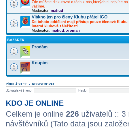
Zde můžete diskutovat o těch z nás,kterých si nejvíce na 
vážíme.
Moderátor:
mahud
Vlákno jen pro členy Klubu přátel IGO
Do tohoto oddělení mají přístup pouze členové Klubu 
interní klubové záležitosti.
Moderátoři:
mahud
,
xroman
BAZÁREK
Prodám
Koupím
PŘIHLÁSIT SE
•
REGISTROVAT
Uživatelské jméno:
Heslo:
KDO JE ONLINE
Celkem je online
226
uživatelů :: 3
návštěvníků (Tato data jsou založena