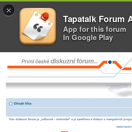
×
Tapatalk Forum 
App for this forum
In Google Play
Obsah fóra
Toto diskuzní fórum je „odborně – technické“ a je zaměřeno k diskuzi o navigačních progra
www.navon.