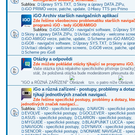
Subfóra:
Úpravy SYS.TXT
,
Skiny a úpravy DATA.ZIPu
,
iGO PRIMO verze, patche, update
,
Hlasy TTS pro Primo
iGO Archiv starších navigačních aplikací
Zde řešíme všeobecnou problematiku starších naviga
programů iGO - tedy iGO8/AMIGO
Subfóra:
iGO AMIGO - navigační software
,
Úpravy S
Skiny a úpravy DATA.ZIPu
,
Uvítací obrázky - welcome scre
iGO AMIGO verze, patche, update
,
Scheme pro iGO AMIGO
iGO8 - navigační software
,
Úpravy SYS.TXT
,
Skiny a úpr
Uvítací obrázky - welcome screens
,
iGO8 verze, patche, up
Scheme pro iGo8
Otázky a odpovědi
Zde můžete pokládat otázky týkající se programu iGO.
Vaše otázka týká nějakého specifického přístroje (značky
stát, že položená otázka bude moderátorem přesunuta do 
"IGO a RŮZNÁ ZAŘÍZENÍ"
tzn. o patro níže
iGo a různá zařízení - postupy, problémy a dotaz
týkají jednotlivých značek navigací.
Zde řešíme specifické postupy, problémy a dotazy, kter
jednotlivých značek navigací...
Subfóra:
MIO - specifické postupy
,
NAVON - specifické post
EVOLVE - specifické postupy
,
GOCLEVER - specifické post
ASUS - specifické postupy
,
CLARION - specifické postupy
,
MYGUIDE - specifické postupy
,
BLAUPUNKT LUCCA - specif
NAVIGON - specifické postupy
,
DYNAVIX - specifické postu
SENCOR - specifické postupy
,
NONAME NAVIGACE - specif