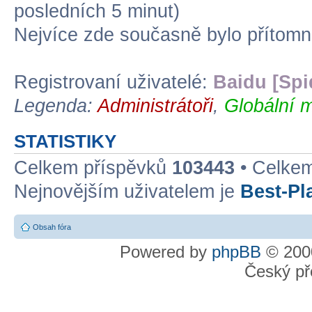
posledních 5 minut)
Nejvíce zde současně bylo přítom
Registrovaní uživatelé:
Baidu [Spi
Legenda:
Administrátoři
,
Globální m
STATISTIKY
Celkem příspěvků
103443
• Celke
Nejnovějším uživatelem je
Best-Pl
Obsah fóra
Powered by
phpBB
© 2000
Český př