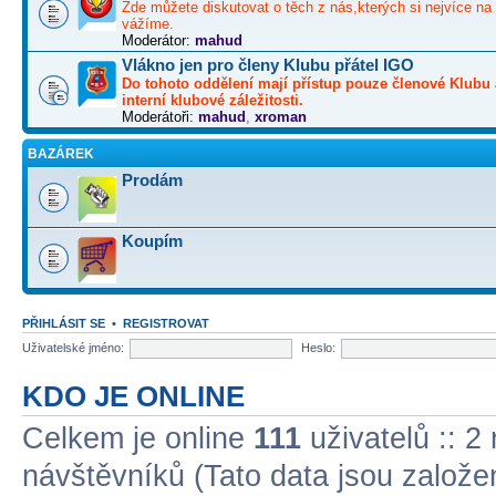
Zde můžete diskutovat o těch z nás,kterých si nejvíce na 
vážíme.
Moderátor:
mahud
Vlákno jen pro členy Klubu přátel IGO
Do tohoto oddělení mají přístup pouze členové Klubu 
interní klubové záležitosti.
Moderátoři:
mahud
,
xroman
BAZÁREK
Prodám
Koupím
PŘIHLÁSIT SE
•
REGISTROVAT
Uživatelské jméno:
Heslo:
KDO JE ONLINE
Celkem je online
111
uživatelů :: 2
návštěvníků (Tato data jsou založena