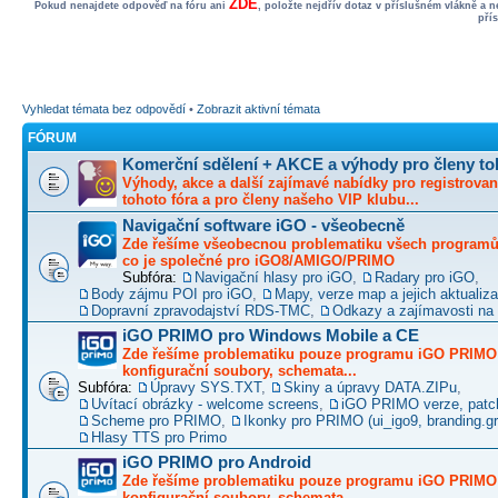
ZDE
Pokud nenajdete odpověď na fóru ani
, položte nejdřív dotaz v příslušném vlákně a 
pří
Vyhledat témata bez odpovědí
•
Zobrazit aktivní témata
FÓRUM
Komerční sdělení + AKCE a výhody pro členy to
Výhody, akce a další zajímavé nabídky pro registrovan
tohoto fóra a pro členy našeho VIP klubu...
Navigační software iGO - všeobecně
Zde řešíme všeobecnou problematiku všech programů 
co je společné pro iGO8/AMIGO/PRIMO
Subfóra:
Navigační hlasy pro iGO
,
Radary pro iGO
,
Body zájmu POI pro iGO
,
Mapy, verze map a jejich aktualiz
Dopravní zpravodajství RDS-TMC
,
Odkazy a zajímavosti na 
iGO PRIMO pro Windows Mobile a CE
Zde řešíme problematiku pouze programu iGO PRIMO -
konfigurační soubory, schemata...
Subfóra:
Úpravy SYS.TXT
,
Skiny a úpravy DATA.ZIPu
,
Uvítací obrázky - welcome screens
,
iGO PRIMO verze, patc
Scheme pro PRIMO
,
Ikonky pro PRIMO (ui_igo9, branding.gro
Hlasy TTS pro Primo
iGO PRIMO pro Android
Zde řešíme problematiku pouze programu iGO PRIMO -
konfigurační soubory, schemata...