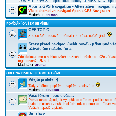
OSTATNÍ ZNAČKY - specifické postupy
,
PRESTIGIO - speci
Aponia GPS Navigation - Alternativní navigační
Vše o alternativní navigaci Aponia GPS Navigation
Moderátor:
xroman
POVÍDÁNÍ O VŠEM SE VŠEMI
OFF TOPIC
Zde se řeší především témata, která se neřeší jinde
Srazy přátel navigací (neklubové) - přístupné v
uživatelům našeho fóra.
Zde diskutujeme o neklubových srazech,kterých se může zúčast
registrovaný uživatel.
Moderátor:
xroman
OBECNÁ DISKUZE K TOMUTO FÓRU
Vítejte přátelé ;-)
Tady většinou popíjíme, zapíjíme a slavíme
Moderátor:
deusexx
Vaše fórum - podle vás....
Pokud máte nápad jak vylepšit toto fórum, podělte se o ně
bude jen trochu v našich silách, tak budeme toto fórum vé
Vašich nápadů a přání.
Síň slávy