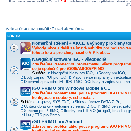
ZDE
Pokud nenajdete odpověď na fóru ani
, položte nejdřív dotaz v příslušném vlákně a 
pří
Vyhledat témata bez odpovědí
•
Zobrazit aktivní témata
FÓRUM
Komerční sdělení + AKCE a výhody pro členy to
Výhody, akce a další zajímavé nabídky pro registrovan
tohoto fóra a pro členy našeho VIP klubu...
Navigační software iGO - všeobecně
Zde řešíme všeobecnou problematiku všech programů 
co je společné pro iGO8/AMIGO/PRIMO
Subfóra:
Navigační hlasy pro iGO
,
Radary pro iGO
,
Body zájmu POI pro iGO
,
Mapy, verze map a jejich aktualiz
Dopravní zpravodajství RDS-TMC
,
Odkazy a zajímavosti na 
iGO PRIMO pro Windows Mobile a CE
Zde řešíme problematiku pouze programu iGO PRIMO -
konfigurační soubory, schemata...
Subfóra:
Úpravy SYS.TXT
,
Skiny a úpravy DATA.ZIPu
,
Uvítací obrázky - welcome screens
,
iGO PRIMO verze, patc
Scheme pro PRIMO
,
Ikonky pro PRIMO (ui_igo9, branding.gro
Hlasy TTS pro Primo
iGO PRIMO pro Android
Zde řešíme problematiku pouze programu iGO PRIMO -
konfigurační soubory, schemata...