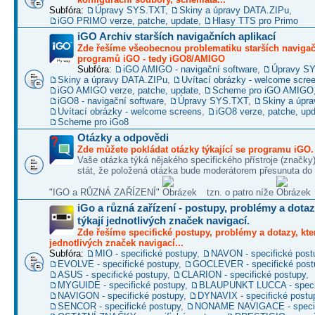
Subfóra:
Úpravy SYS.TXT
,
Skiny a úpravy DATA.ZIPu
,
iGO PRIMO verze, patche, update
,
Hlasy TTS pro Primo
iGO Archiv starších navigačních aplikací
Zde řešíme všeobecnou problematiku starších naviga
programů iGO - tedy iGO8/AMIGO
Subfóra:
iGO AMIGO - navigační software
,
Úpravy S
Skiny a úpravy DATA.ZIPu
,
Uvítací obrázky - welcome scre
iGO AMIGO verze, patche, update
,
Scheme pro iGO AMIGO
iGO8 - navigační software
,
Úpravy SYS.TXT
,
Skiny a úpr
Uvítací obrázky - welcome screens
,
iGO8 verze, patche, up
Scheme pro iGo8
Otázky a odpovědi
Zde můžete pokládat otázky týkající se programu iGO.
Vaše otázka týká nějakého specifického přístroje (značky
stát, že položená otázka bude moderátorem přesunuta do 
"IGO a RŮZNÁ ZAŘÍZENÍ"
tzn. o patro níže
iGo a různá zařízení - postupy, problémy a dotaz
týkají jednotlivých značek navigací.
Zde řešíme specifické postupy, problémy a dotazy, kter
jednotlivých značek navigací...
Subfóra:
MIO - specifické postupy
,
NAVON - specifické post
EVOLVE - specifické postupy
,
GOCLEVER - specifické post
ASUS - specifické postupy
,
CLARION - specifické postupy
,
MYGUIDE - specifické postupy
,
BLAUPUNKT LUCCA - specif
NAVIGON - specifické postupy
,
DYNAVIX - specifické postu
SENCOR - specifické postupy
,
NONAME NAVIGACE - specif