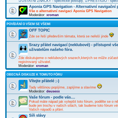
OSTATNÍ ZNAČKY - specifické postupy
,
PRESTIGIO - speci
Aponia GPS Navigation - Alternativní navigační
Vše o alternativní navigaci Aponia GPS Navigation
Moderátor:
xroman
POVÍDÁNÍ O VŠEM SE VŠEMI
OFF TOPIC
Zde se řeší především témata, která se neřeší jinde
Srazy přátel navigací (neklubové) - přístupné v
uživatelům našeho fóra.
Zde diskutujeme o neklubových srazech,kterých se může zúčast
registrovaný uživatel.
Moderátor:
xroman
OBECNÁ DISKUZE K TOMUTO FÓRU
Vítejte přátelé ;-)
Tady většinou popíjíme, zapíjíme a slavíme
Moderátor:
deusexx
Vaše fórum - podle vás....
Pokud máte nápad jak vylepšit toto fórum, podělte se o ně
bude jen trochu v našich silách, tak budeme toto fórum vé
Vašich nápadů a přání.
Síň slávy