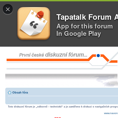
×
Tapatalk Forum 
App for this forum
In Google Play
Obsah fóra
Toto diskuzní fórum je „odborně – technické“ a je zaměřeno k diskuzi o navigačních progra
www.navon.