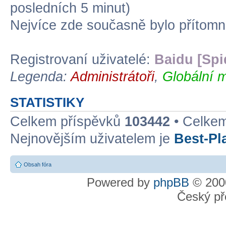
posledních 5 minut)
Nejvíce zde současně bylo přítom
Registrovaní uživatelé:
Baidu [Spi
Legenda:
Administrátoři
,
Globální m
STATISTIKY
Celkem příspěvků
103442
• Celke
Nejnovějším uživatelem je
Best-Pl
Obsah fóra
Powered by
phpBB
© 2000
Český př