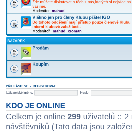
Zde můžete diskutovat o těch z nás,kterých si nejvíce na 
vážíme.
Moderátor:
mahud
Vlákno jen pro členy Klubu přátel IGO
Do tohoto oddělení mají přístup pouze členové Klubu 
interní klubové záležitosti.
Moderátoři:
mahud
,
xroman
BAZÁREK
Prodám
Koupím
PŘIHLÁSIT SE
•
REGISTROVAT
Uživatelské jméno:
Heslo:
KDO JE ONLINE
Celkem je online
299
uživatelů :: 2
návštěvníků (Tato data jsou založena