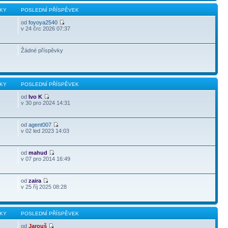
KY
POSLEDNÍ PŘÍSPĚVEK
od
foyoya2540
v 24 črc 2026 07:37
Žádné příspěvky
KY
POSLEDNÍ PŘÍSPĚVEK
od
Ivo K
3
v 30 pro 2024 14:31
od
agent007
v 02 led 2023 14:03
od
mahud
v 07 pro 2014 16:49
od
zaira
3
v 25 říj 2025 08:28
KY
POSLEDNÍ PŘÍSPĚVEK
od
Jarouš