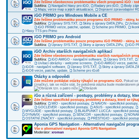
Zde řešíme všeobecnou problematiku všech programů iGO - ted
Subfóra:
Navigační hlasy pro iGO
,
Radary pro iGO
,
Body záj
Mapy, verze map a jejich aktualizace
,
Dopravní zpravodajství 
iGO PRIMO pro Windows Mobile a CE
Zde řešíme problematiku pouze programu iGO PRIMO - skiny, ko
Subfóra:
Úpravy SYS.TXT
,
Skiny a úpravy DATA.ZIPu
,
Uvítac
iGO PRIMO verze, patche, update
,
Scheme pro PRIMO
,
Ikon
Hlasy TTS pro Primo
iGO PRIMO pro Android
Zde řešíme problematiku pouze programu iGO PRIMO - skiny, ko
Subfóra:
Úpravy SYS.TXT
,
Skiny a úpravy DATA.ZIPu
,
iGO PR
iGO Archiv starších navigačních aplikací
Zde řešíme všeobecnou problematiku starších navigačních pr
Subfóra:
iGO AMIGO - navigační software
,
Úpravy SYS.TXT
,
Uvítací obrázky - welcome screens
,
iGO AMIGO verze, patche,
iGO8 - navigační software
,
Úpravy SYS.TXT
,
Skiny a úpravy DATA.ZI
iGO8 verze, patche, update
,
Scheme pro iGo8
Otázky a odpovědi
Zde můžete pokládat otázky týkající se programu iGO.
Pokud se 
(značky), tak se může stát, že položená otázka bude moderátorem
tzn. o patro níže
iGo a různá zařízení - postupy, problémy a dotazy, kter
Zde řešíme specifické postupy, problémy a dotazy, které se týkaj
Subfóra:
MIO - specifické postupy
,
NAVON - specifické postupy
GOCLEVER - specifické postupy
,
ASUS - specifické postupy
,
MYGUIDE - specifické postupy
,
BLAUPUNKT LUCCA - specifické postu
DYNAVIX - specifické postupy
,
SENCOR - specifické postupy
,
NONAME
OSTATNÍ ZNAČKY - specifické postupy
,
PRESTIGIO - specifické postu
Aponia GPS Navigation - Alternativní navigační progr
Vše o alternativní navigaci Aponia GPS Navigation
Moderátor:
xroman