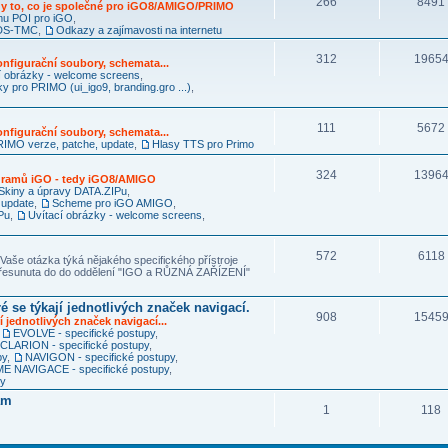
266
8491
y to, co je společné pro iGO8/AMIGO/PRIMO
mu POI pro iGO
,
RDS-TMC
,
Odkazy a zajímavosti na internetu
312
1965
nfigurační soubory, schemata...
í obrázky - welcome screens
,
ky pro PRIMO (ui_igo9, branding.gro ...)
,
111
5672
nfigurační soubory, schemata...
IMO verze, patche, update
,
Hlasy TTS pro Primo
324
1396
ogramů iGO - tedy iGO8/AMIGO
Skiny a úpravy DATA.ZIPu
,
 update
,
Scheme pro iGO AMIGO
,
Pu
,
Uvítací obrázky - welcome screens
,
572
6118
Vaše otázka týká nějakého specifického přístroje
 přesunuta do do oddělení "IGO a RŮZNÁ ZAŘÍZENÍ"
é se týkají jednotlivých značek navigací.
908
1545
í jednotlivých značek navigací...
,
EVOLVE - specifické postupy
,
CLARION - specifické postupy
,
py
,
NAVIGON - specifické postupy
,
 NAVIGACE - specifické postupy
,
py
am
1
118