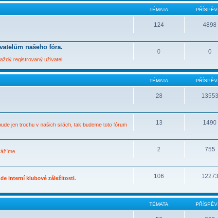
TÉMATA
PŘÍSPĚV
124
4898
ivatelům našeho fóra.
0
0
ždý registrovaný uživatel.
TÉMATA
PŘÍSPĚV
28
1355
13
1490
bude jen trochu v našich silách, tak budeme toto fórum
2
755
vážíme.
106
1227
e interní klubové záležitosti.
TÉMATA
PŘÍSPĚV