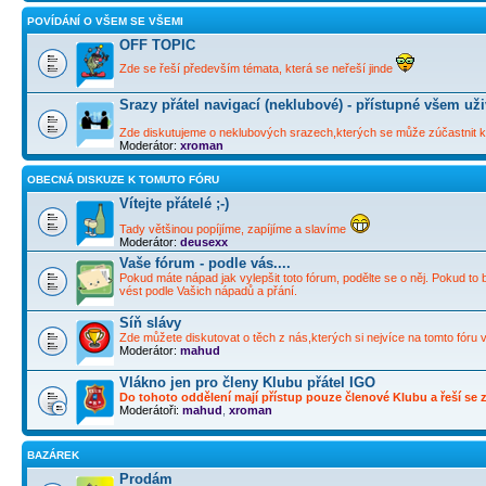
POVÍDÁNÍ O VŠEM SE VŠEMI
OFF TOPIC
Zde se řeší především témata, která se neřeší jinde
Srazy přátel navigací (neklubové) - přístupné všem už
Zde diskutujeme o neklubových srazech,kterých se může zúčastnit ka
Moderátor:
xroman
OBECNÁ DISKUZE K TOMUTO FÓRU
Vítejte přátelé ;-)
Tady většinou popíjíme, zapíjíme a slavíme
Moderátor:
deusexx
Vaše fórum - podle vás....
Pokud máte nápad jak vylepšit toto fórum, podělte se o něj. Pokud to 
vést podle Vašich nápadů a přání.
Síň slávy
Zde můžete diskutovat o těch z nás,kterých si nejvíce na tomto fóru 
Moderátor:
mahud
Vlákno jen pro členy Klubu přátel IGO
Do tohoto oddělení mají přístup pouze členové Klubu a řeší se zd
Moderátoři:
mahud
,
xroman
BAZÁREK
Prodám