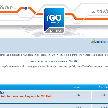
zaměřeno k diskuzi o navigačních programech IGO. V tomto diskuzním fóru nenajdete nelegální sof
www.navon.cz - Vše o navigacích NavON
taz v příslušném vlákně a neptejte se hned někoho v soukromé zprávě, pomůžete tím i ostatním. Vkl
TÉMATA
PŘÍSPĚV
óra
32
633
 tohoto fóra a pro členy našeho VIP klubu...