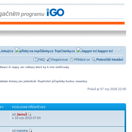
Linkuj!cz
TopClanky.cz
Jaggni to!
FAQ
Registrovat
Přihlásit se
Pokročilé hledání
tware či mapy, ani odkazy které by k nim směřovaly.
ádejte dotazy jen jedenkrát. Duplicitní příspěvky budou smazány.
Právě je 07 srp 2026 22:05
KY
POSLEDNÍ PŘÍSPĚVEK
od
Jarouš
v 19 srp 2019 07:04
od
marekw