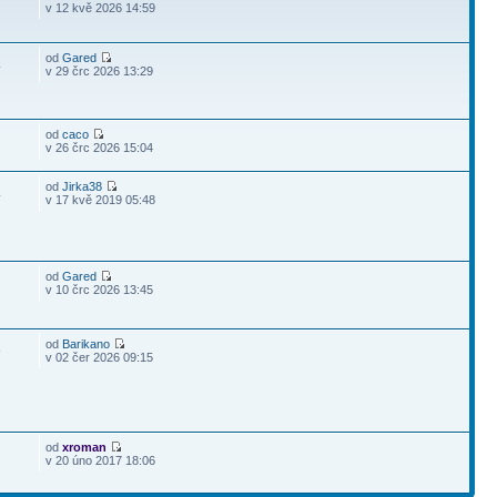
v 12 kvě 2026 14:59
od
Gared
4
v 29 črc 2026 13:29
od
caco
v 26 črc 2026 15:04
od
Jirka38
4
v 17 kvě 2019 05:48
od
Gared
v 10 črc 2026 13:45
od
Barikano
9
v 02 čer 2026 09:15
od
xroman
v 20 úno 2017 18:06