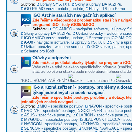
Subfóra:
Úpravy SYS.TXT
,
Skiny a úpravy DATA.ZIPu
,
iGO PRIMO verze, patche, update
,
Hlasy TTS pro Primo
iGO Archiv starších navigačních aplikací
Zde řešíme všeobecnou problematiku starších naviga
programů iGO - tedy iGO8/AMIGO
Subfóra:
iGO AMIGO - navigační software
,
Úpravy S
Skiny a úpravy DATA.ZIPu
,
Uvítací obrázky - welcome scre
iGO AMIGO verze, patche, update
,
Scheme pro iGO AMIGO
iGO8 - navigační software
,
Úpravy SYS.TXT
,
Skiny a úpr
Uvítací obrázky - welcome screens
,
iGO8 verze, patche, up
Scheme pro iGo8
Otázky a odpovědi
Zde můžete pokládat otázky týkající se programu iGO.
Vaše otázka týká nějakého specifického přístroje (značky
stát, že položená otázka bude moderátorem přesunuta do 
"IGO a RŮZNÁ ZAŘÍZENÍ"
tzn. o patro níže
iGo a různá zařízení - postupy, problémy a dotaz
týkají jednotlivých značek navigací.
Zde řešíme specifické postupy, problémy a dotazy, kter
jednotlivých značek navigací...
Subfóra:
MIO - specifické postupy
,
NAVON - specifické post
EVOLVE - specifické postupy
,
GOCLEVER - specifické post
ASUS - specifické postupy
,
CLARION - specifické postupy
,
MYGUIDE - specifické postupy
,
BLAUPUNKT LUCCA - specif
NAVIGON - specifické postupy
,
DYNAVIX - specifické postu
SENCOR - specifické postupy
,
NONAME NAVIGACE - specif