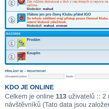
Zde můžete diskutovat o těch z nás,kterých si nejvíce na 
vážíme.
Moderátor:
mahud
Vlákno jen pro členy Klubu přátel IGO
Do tohoto oddělení mají přístup pouze členové Klubu 
interní klubové záležitosti.
Moderátoři:
mahud
,
xroman
BAZÁREK
Prodám
Koupím
PŘIHLÁSIT SE
•
REGISTROVAT
Uživatelské jméno:
Heslo:
KDO JE ONLINE
Celkem je online
113
uživatelů :: 2
návštěvníků (Tato data jsou založena