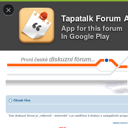
×
Tapatalk Forum 
App for this forum
In Google Play
Obsah fóra
Toto diskuzní fórum je „odborně – technické“ a je zaměřeno k diskuzi o navigačních progra
www.navon.