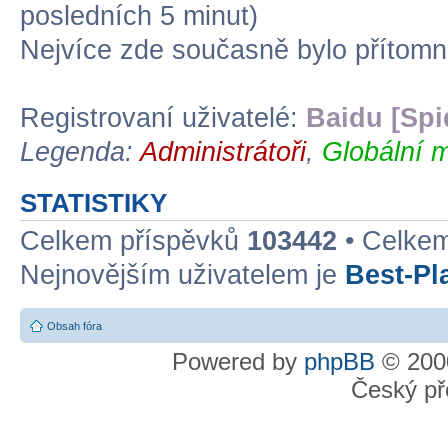
posledních 5 minut)
Nejvíce zde současně bylo přítom
Registrovaní uživatelé:
Baidu [Spi
Legenda:
Administrátoři
,
Globální m
STATISTIKY
Celkem příspěvků
103442
• Celke
Nejnovějším uživatelem je
Best-Pl
Obsah fóra
Powered by
phpBB
© 2000
Český př