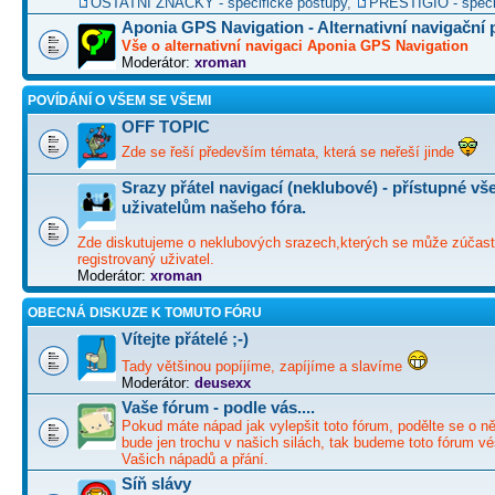
OSTATNÍ ZNAČKY - specifické postupy
,
PRESTIGIO - speci
Aponia GPS Navigation - Alternativní navigační
Vše o alternativní navigaci Aponia GPS Navigation
Moderátor:
xroman
POVÍDÁNÍ O VŠEM SE VŠEMI
OFF TOPIC
Zde se řeší především témata, která se neřeší jinde
Srazy přátel navigací (neklubové) - přístupné v
uživatelům našeho fóra.
Zde diskutujeme o neklubových srazech,kterých se může zúčast
registrovaný uživatel.
Moderátor:
xroman
OBECNÁ DISKUZE K TOMUTO FÓRU
Vítejte přátelé ;-)
Tady většinou popíjíme, zapíjíme a slavíme
Moderátor:
deusexx
Vaše fórum - podle vás....
Pokud máte nápad jak vylepšit toto fórum, podělte se o ně
bude jen trochu v našich silách, tak budeme toto fórum vé
Vašich nápadů a přání.
Síň slávy