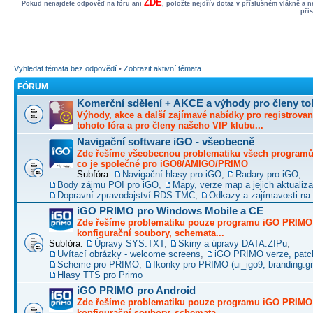
ZDE
Pokud nenajdete odpověď na fóru ani
, položte nejdřív dotaz v příslušném vlákně a 
pří
Vyhledat témata bez odpovědí
•
Zobrazit aktivní témata
FÓRUM
Komerční sdělení + AKCE a výhody pro členy to
Výhody, akce a další zajímavé nabídky pro registrovan
tohoto fóra a pro členy našeho VIP klubu...
Navigační software iGO - všeobecně
Zde řešíme všeobecnou problematiku všech programů 
co je společné pro iGO8/AMIGO/PRIMO
Subfóra:
Navigační hlasy pro iGO
,
Radary pro iGO
,
Body zájmu POI pro iGO
,
Mapy, verze map a jejich aktualiz
Dopravní zpravodajství RDS-TMC
,
Odkazy a zajímavosti na 
iGO PRIMO pro Windows Mobile a CE
Zde řešíme problematiku pouze programu iGO PRIMO -
konfigurační soubory, schemata...
Subfóra:
Úpravy SYS.TXT
,
Skiny a úpravy DATA.ZIPu
,
Uvítací obrázky - welcome screens
,
iGO PRIMO verze, patc
Scheme pro PRIMO
,
Ikonky pro PRIMO (ui_igo9, branding.gro
Hlasy TTS pro Primo
iGO PRIMO pro Android
Zde řešíme problematiku pouze programu iGO PRIMO -
konfigurační soubory, schemata...