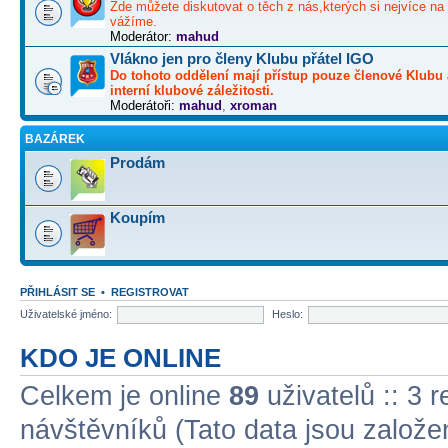
Zde můžete diskutovat o těch z nás,kterých si nejvíce na 
vážíme.
Moderátor:
mahud
Vlákno jen pro členy Klubu přátel IGO
Do tohoto oddělení mají přístup pouze členové Klubu 
interní klubové záležitosti.
Moderátoři:
mahud
,
xroman
BAZÁREK
Prodám
Koupím
PŘIHLÁSIT SE
•
REGISTROVAT
Uživatelské jméno:
Heslo:
KDO JE ONLINE
Celkem je online
89
uživatelů :: 3 
návštěvníků (Tato data jsou založena