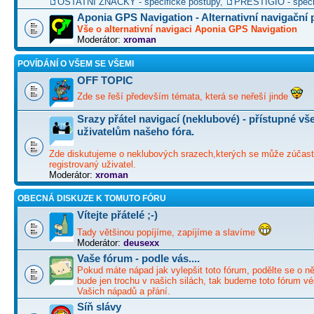
OSTATNÍ ZNAČKY - specifické postupy
,
PRESTIGIO - speci
Aponia GPS Navigation - Alternativní navigační
Vše o alternativní navigaci Aponia GPS Navigation
Moderátor:
xroman
POVÍDÁNÍ O VŠEM SE VŠEMI
OFF TOPIC
Zde se řeší především témata, která se neřeší jinde
Srazy přátel navigací (neklubové) - přístupné v
uživatelům našeho fóra.
Zde diskutujeme o neklubových srazech,kterých se může zúčast
registrovaný uživatel.
Moderátor:
xroman
OBECNÁ DISKUZE K TOMUTO FÓRU
Vítejte přátelé ;-)
Tady většinou popíjíme, zapíjíme a slavíme
Moderátor:
deusexx
Vaše fórum - podle vás....
Pokud máte nápad jak vylepšit toto fórum, podělte se o ně
bude jen trochu v našich silách, tak budeme toto fórum vé
Vašich nápadů a přání.
Síň slávy