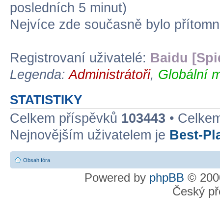
posledních 5 minut)
Nejvíce zde současně bylo přítom
Registrovaní uživatelé:
Baidu [Spi
Legenda:
Administrátoři
,
Globální m
STATISTIKY
Celkem příspěvků
103443
• Celke
Nejnovějším uživatelem je
Best-Pl
Obsah fóra
Powered by
phpBB
© 2000
Český př