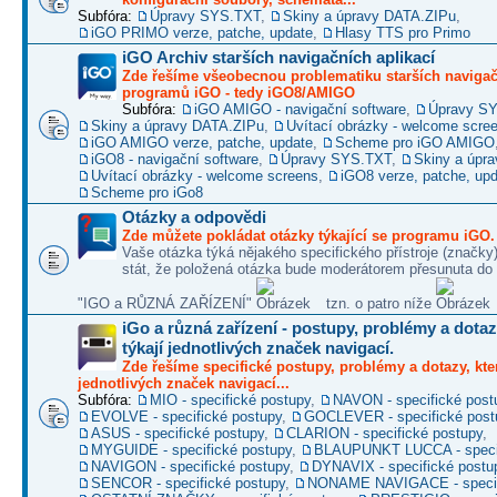
Subfóra:
Úpravy SYS.TXT
,
Skiny a úpravy DATA.ZIPu
,
iGO PRIMO verze, patche, update
,
Hlasy TTS pro Primo
iGO Archiv starších navigačních aplikací
Zde řešíme všeobecnou problematiku starších naviga
programů iGO - tedy iGO8/AMIGO
Subfóra:
iGO AMIGO - navigační software
,
Úpravy S
Skiny a úpravy DATA.ZIPu
,
Uvítací obrázky - welcome scre
iGO AMIGO verze, patche, update
,
Scheme pro iGO AMIGO
iGO8 - navigační software
,
Úpravy SYS.TXT
,
Skiny a úpr
Uvítací obrázky - welcome screens
,
iGO8 verze, patche, up
Scheme pro iGo8
Otázky a odpovědi
Zde můžete pokládat otázky týkající se programu iGO.
Vaše otázka týká nějakého specifického přístroje (značky
stát, že položená otázka bude moderátorem přesunuta do 
"IGO a RŮZNÁ ZAŘÍZENÍ"
tzn. o patro níže
iGo a různá zařízení - postupy, problémy a dotaz
týkají jednotlivých značek navigací.
Zde řešíme specifické postupy, problémy a dotazy, kter
jednotlivých značek navigací...
Subfóra:
MIO - specifické postupy
,
NAVON - specifické post
EVOLVE - specifické postupy
,
GOCLEVER - specifické post
ASUS - specifické postupy
,
CLARION - specifické postupy
,
MYGUIDE - specifické postupy
,
BLAUPUNKT LUCCA - specif
NAVIGON - specifické postupy
,
DYNAVIX - specifické postu
SENCOR - specifické postupy
,
NONAME NAVIGACE - specif