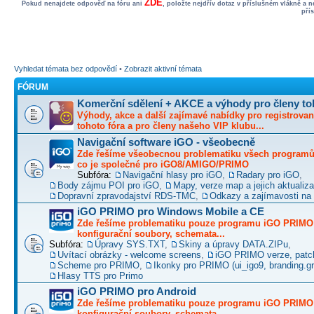
ZDE
Pokud nenajdete odpověď na fóru ani
, položte nejdřív dotaz v příslušném vlákně a 
pří
Vyhledat témata bez odpovědí
•
Zobrazit aktivní témata
FÓRUM
Komerční sdělení + AKCE a výhody pro členy to
Výhody, akce a další zajímavé nabídky pro registrovan
tohoto fóra a pro členy našeho VIP klubu...
Navigační software iGO - všeobecně
Zde řešíme všeobecnou problematiku všech programů 
co je společné pro iGO8/AMIGO/PRIMO
Subfóra:
Navigační hlasy pro iGO
,
Radary pro iGO
,
Body zájmu POI pro iGO
,
Mapy, verze map a jejich aktualiz
Dopravní zpravodajství RDS-TMC
,
Odkazy a zajímavosti na 
iGO PRIMO pro Windows Mobile a CE
Zde řešíme problematiku pouze programu iGO PRIMO -
konfigurační soubory, schemata...
Subfóra:
Úpravy SYS.TXT
,
Skiny a úpravy DATA.ZIPu
,
Uvítací obrázky - welcome screens
,
iGO PRIMO verze, patc
Scheme pro PRIMO
,
Ikonky pro PRIMO (ui_igo9, branding.gro
Hlasy TTS pro Primo
iGO PRIMO pro Android
Zde řešíme problematiku pouze programu iGO PRIMO -
konfigurační soubory, schemata...