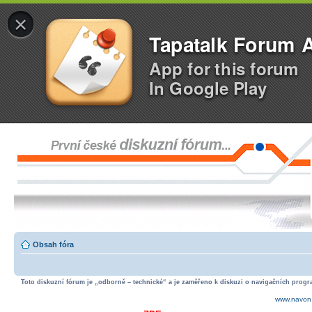
×
Tapatalk Forum 
App for this forum
In Google Play
Obsah fóra
Toto diskuzní fórum je „odborně – technické“ a je zaměřeno k diskuzi o navigačních progra
www.navon.