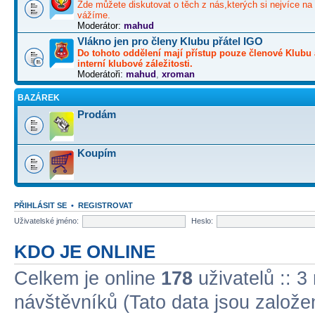
Zde můžete diskutovat o těch z nás,kterých si nejvíce na 
vážíme.
Moderátor:
mahud
Vlákno jen pro členy Klubu přátel IGO
Do tohoto oddělení mají přístup pouze členové Klubu 
interní klubové záležitosti.
Moderátoři:
mahud
,
xroman
BAZÁREK
Prodám
Koupím
PŘIHLÁSIT SE
•
REGISTROVAT
Uživatelské jméno:
Heslo:
KDO JE ONLINE
Celkem je online
178
uživatelů :: 3
návštěvníků (Tato data jsou založena