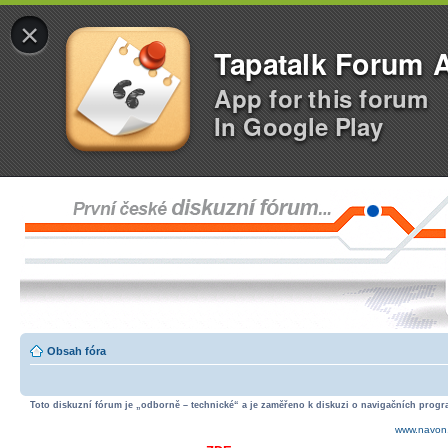
×
Tapatalk Forum 
App for this forum
In Google Play
Obsah fóra
Toto diskuzní fórum je „odborně – technické“ a je zaměřeno k diskuzi o navigačních progra
www.navon.