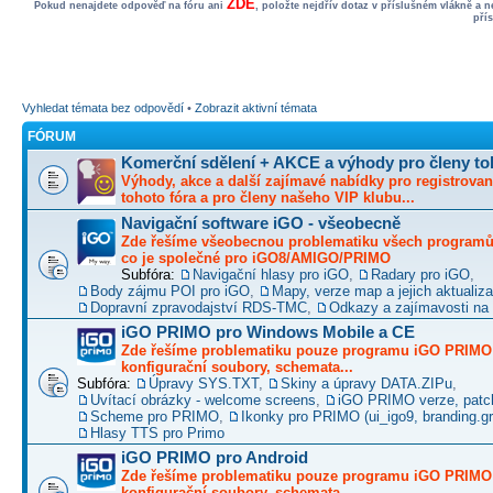
ZDE
Pokud nenajdete odpověď na fóru ani
, položte nejdřív dotaz v příslušném vlákně a 
pří
Vyhledat témata bez odpovědí
•
Zobrazit aktivní témata
FÓRUM
Komerční sdělení + AKCE a výhody pro členy to
Výhody, akce a další zajímavé nabídky pro registrovan
tohoto fóra a pro členy našeho VIP klubu...
Navigační software iGO - všeobecně
Zde řešíme všeobecnou problematiku všech programů 
co je společné pro iGO8/AMIGO/PRIMO
Subfóra:
Navigační hlasy pro iGO
,
Radary pro iGO
,
Body zájmu POI pro iGO
,
Mapy, verze map a jejich aktualiz
Dopravní zpravodajství RDS-TMC
,
Odkazy a zajímavosti na 
iGO PRIMO pro Windows Mobile a CE
Zde řešíme problematiku pouze programu iGO PRIMO -
konfigurační soubory, schemata...
Subfóra:
Úpravy SYS.TXT
,
Skiny a úpravy DATA.ZIPu
,
Uvítací obrázky - welcome screens
,
iGO PRIMO verze, patc
Scheme pro PRIMO
,
Ikonky pro PRIMO (ui_igo9, branding.gro
Hlasy TTS pro Primo
iGO PRIMO pro Android
Zde řešíme problematiku pouze programu iGO PRIMO -
konfigurační soubory, schemata...