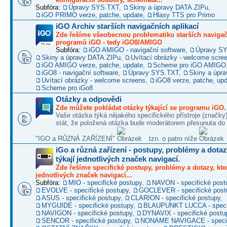
Subfóra:
Úpravy SYS.TXT
,
Skiny a úpravy DATA.ZIPu
,
iGO PRIMO verze, patche, update
,
Hlasy TTS pro Primo
iGO Archiv starších navigačních aplikací
Zde řešíme všeobecnou problematiku starších naviga
programů iGO - tedy iGO8/AMIGO
Subfóra:
iGO AMIGO - navigační software
,
Úpravy S
Skiny a úpravy DATA.ZIPu
,
Uvítací obrázky - welcome scre
iGO AMIGO verze, patche, update
,
Scheme pro iGO AMIGO
iGO8 - navigační software
,
Úpravy SYS.TXT
,
Skiny a úpr
Uvítací obrázky - welcome screens
,
iGO8 verze, patche, up
Scheme pro iGo8
Otázky a odpovědi
Zde můžete pokládat otázky týkající se programu iGO.
Vaše otázka týká nějakého specifického přístroje (značky
stát, že položená otázka bude moderátorem přesunuta do 
"IGO a RŮZNÁ ZAŘÍZENÍ"
tzn. o patro níže
iGo a různá zařízení - postupy, problémy a dotaz
týkají jednotlivých značek navigací.
Zde řešíme specifické postupy, problémy a dotazy, kter
jednotlivých značek navigací...
Subfóra:
MIO - specifické postupy
,
NAVON - specifické post
EVOLVE - specifické postupy
,
GOCLEVER - specifické post
ASUS - specifické postupy
,
CLARION - specifické postupy
,
MYGUIDE - specifické postupy
,
BLAUPUNKT LUCCA - specif
NAVIGON - specifické postupy
,
DYNAVIX - specifické postu
SENCOR - specifické postupy
,
NONAME NAVIGACE - specif