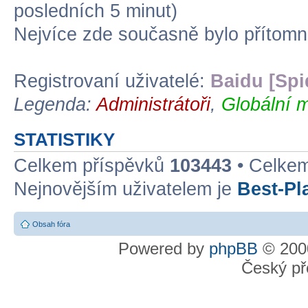
posledních 5 minut)
Nejvíce zde současně bylo přítom
Registrovaní uživatelé:
Baidu [Spi
Legenda:
Administrátoři
,
Globální m
STATISTIKY
Celkem příspěvků
103443
• Celke
Nejnovějším uživatelem je
Best-Pl
Obsah fóra
Powered by
phpBB
© 2000
Český př