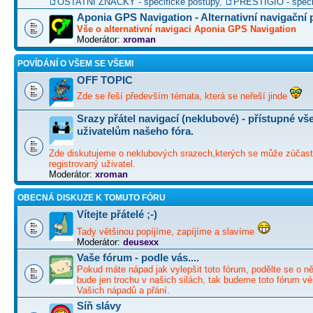
OSTATNÍ ZNAČKY - specifické postupy
,
PRESTIGIO - speci
Aponia GPS Navigation - Alternativní navigační
Vše o alternativní navigaci Aponia GPS Navigation
Moderátor:
xroman
POVÍDÁNÍ O VŠEM SE VŠEMI
OFF TOPIC
Zde se řeší především témata, která se neřeší jinde
Srazy přátel navigací (neklubové) - přístupné v
uživatelům našeho fóra.
Zde diskutujeme o neklubových srazech,kterých se může zúčast
registrovaný uživatel.
Moderátor:
xroman
OBECNÁ DISKUZE K TOMUTO FÓRU
Vítejte přátelé ;-)
Tady většinou popíjíme, zapíjíme a slavíme
Moderátor:
deusexx
Vaše fórum - podle vás....
Pokud máte nápad jak vylepšit toto fórum, podělte se o ně
bude jen trochu v našich silách, tak budeme toto fórum vé
Vašich nápadů a přání.
Síň slávy