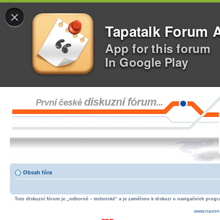
×
Tapatalk Forum 
App for this forum
In Google Play
Obsah fóra
Toto diskuzní fórum je „odborně – technické“ a je zaměřeno k diskuzi o navigačních progra
www.navon.