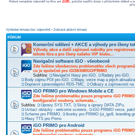
ZDE
Pokud nenajdete odpověď na fóru ani
, položte nejdřív dotaz v příslušném vlákně a 
pří
Vyhledat témata bez odpovědí
•
Zobrazit aktivní témata
FÓRUM
Komerční sdělení + AKCE a výhody pro členy to
Výhody, akce a další zajímavé nabídky pro registrovan
tohoto fóra a pro členy našeho VIP klubu...
Navigační software iGO - všeobecně
Zde řešíme všeobecnou problematiku všech programů 
co je společné pro iGO8/AMIGO/PRIMO
Subfóra:
Navigační hlasy pro iGO
,
Radary pro iGO
,
Body zájmu POI pro iGO
,
Mapy, verze map a jejich aktualiz
Dopravní zpravodajství RDS-TMC
,
Odkazy a zajímavosti na 
iGO PRIMO pro Windows Mobile a CE
Zde řešíme problematiku pouze programu iGO PRIMO -
konfigurační soubory, schemata...
Subfóra:
Úpravy SYS.TXT
,
Skiny a úpravy DATA.ZIPu
,
Uvítací obrázky - welcome screens
,
iGO PRIMO verze, patc
Scheme pro PRIMO
,
Ikonky pro PRIMO (ui_igo9, branding.gro
Hlasy TTS pro Primo
iGO PRIMO pro Android
Zde řešíme problematiku pouze programu iGO PRIMO -
konfigurační soubory, schemata...