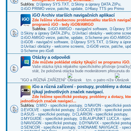
Subfóra:
Úpravy SYS.TXT
,
Skiny a úpravy DATA.ZIPu
,
iGO PRIMO verze, patche, update
,
Hlasy TTS pro Primo
iGO Archiv starších navigačních aplikací
Zde řešíme všeobecnou problematiku starších naviga
programů iGO - tedy iGO8/AMIGO
Subfóra:
iGO AMIGO - navigační software
,
Úpravy S
Skiny a úpravy DATA.ZIPu
,
Uvítací obrázky - welcome scre
iGO AMIGO verze, patche, update
,
Scheme pro iGO AMIGO
iGO8 - navigační software
,
Úpravy SYS.TXT
,
Skiny a úpr
Uvítací obrázky - welcome screens
,
iGO8 verze, patche, up
Scheme pro iGo8
Otázky a odpovědi
Zde můžete pokládat otázky týkající se programu iGO.
Vaše otázka týká nějakého specifického přístroje (značky
stát, že položená otázka bude moderátorem přesunuta do 
"IGO a RŮZNÁ ZAŘÍZENÍ"
tzn. o patro níže
iGo a různá zařízení - postupy, problémy a dotaz
týkají jednotlivých značek navigací.
Zde řešíme specifické postupy, problémy a dotazy, kter
jednotlivých značek navigací...
Subfóra:
MIO - specifické postupy
,
NAVON - specifické post
EVOLVE - specifické postupy
,
GOCLEVER - specifické post
ASUS - specifické postupy
,
CLARION - specifické postupy
,
MYGUIDE - specifické postupy
,
BLAUPUNKT LUCCA - specif
NAVIGON - specifické postupy
,
DYNAVIX - specifické postu
SENCOR - specifické postupy
,
NONAME NAVIGACE - specif