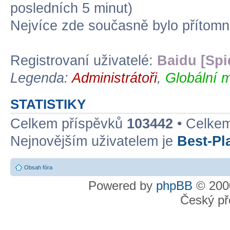
posledních 5 minut)
Nejvíce zde současně bylo přítom
Registrovaní uživatelé:
Baidu [Spi
Legenda:
Administrátoři
,
Globální m
STATISTIKY
Celkem příspěvků
103442
• Celke
Nejnovějším uživatelem je
Best-Pl
Obsah fóra
Powered by
phpBB
© 2000
Český př