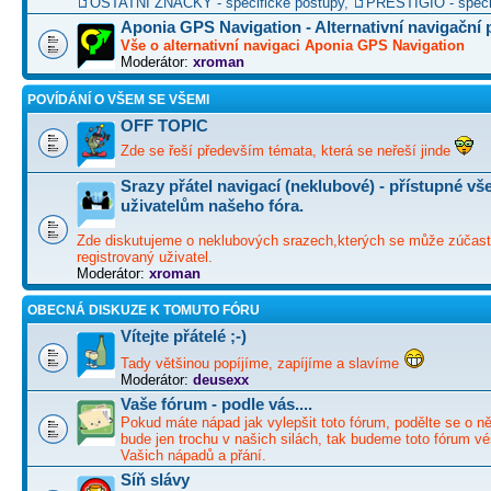
OSTATNÍ ZNAČKY - specifické postupy
,
PRESTIGIO - speci
Aponia GPS Navigation - Alternativní navigační
Vše o alternativní navigaci Aponia GPS Navigation
Moderátor:
xroman
POVÍDÁNÍ O VŠEM SE VŠEMI
OFF TOPIC
Zde se řeší především témata, která se neřeší jinde
Srazy přátel navigací (neklubové) - přístupné v
uživatelům našeho fóra.
Zde diskutujeme o neklubových srazech,kterých se může zúčast
registrovaný uživatel.
Moderátor:
xroman
OBECNÁ DISKUZE K TOMUTO FÓRU
Vítejte přátelé ;-)
Tady většinou popíjíme, zapíjíme a slavíme
Moderátor:
deusexx
Vaše fórum - podle vás....
Pokud máte nápad jak vylepšit toto fórum, podělte se o ně
bude jen trochu v našich silách, tak budeme toto fórum vé
Vašich nápadů a přání.
Síň slávy