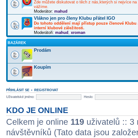
Zde můžete diskutovat o těch z nás,kterých si nejvíce na 
vážíme.
Moderátor:
mahud
Vlákno jen pro členy Klubu přátel IGO
Do tohoto oddělení mají přístup pouze členové Klubu 
interní klubové záležitosti.
Moderátoři:
mahud
,
xroman
BAZÁREK
Prodám
Koupím
PŘIHLÁSIT SE
•
REGISTROVAT
Uživatelské jméno:
Heslo:
KDO JE ONLINE
Celkem je online
119
uživatelů :: 3
návštěvníků (Tato data jsou založena