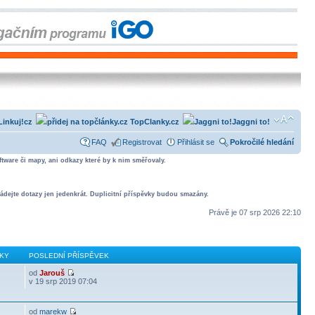
Linkuj!cz
TopClanky.cz
Jaggni to!
FAQ
Registrovat
Přihlásit se
Pokročilé hledání
tware či mapy, ani odkazy které by k nim směřovaly.
ádejte dotazy jen jedenkrát. Duplicitní příspěvky budou smazány.
Právě je 07 srp 2026 22:10
KY
POSLEDNÍ PŘÍSPĚVEK
od
Jarouš
v 19 srp 2019 07:04
od
marekw