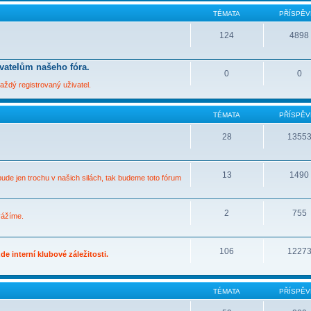
TÉMATA
PŘÍSPĚV
124
4898
ivatelům našeho fóra.
0
0
ždý registrovaný uživatel.
TÉMATA
PŘÍSPĚV
28
1355
13
1490
bude jen trochu v našich silách, tak budeme toto fórum
2
755
vážíme.
106
1227
e interní klubové záležitosti.
TÉMATA
PŘÍSPĚV