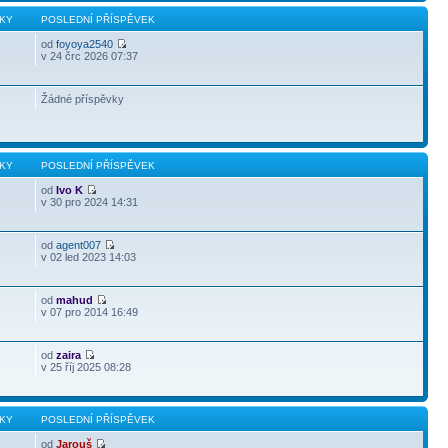
KY
POSLEDNÍ PŘÍSPĚVEK
od
foyoya2540
v 24 črc 2026 07:37
Žádné příspěvky
KY
POSLEDNÍ PŘÍSPĚVEK
od
Ivo K
3
v 30 pro 2024 14:31
od
agent007
v 02 led 2023 14:03
od
mahud
v 07 pro 2014 16:49
od
zaira
3
v 25 říj 2025 08:28
KY
POSLEDNÍ PŘÍSPĚVEK
od
Jarouš