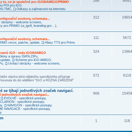
266
8491
y to, co je společné pro iGO8/AMIGO/PRIMO
mu POI pro iGO
,
RDS-TMC
,
Odkazy a zajímavosti na internetu
312
1965
nfigurační soubory, schemata...
í obrázky - welcome screens
,
ky pro PRIMO (ui_igo9, branding.gro ...)
,
111
5672
nfigurační soubory, schemata...
IMO verze, patche, update
,
Hlasy TTS pro Primo
324
1396
ogramů iGO - tedy iGO8/AMIGO
Skiny a úpravy DATA.ZIPu
,
 update
,
Scheme pro iGO AMIGO
,
Pu
,
Uvítací obrázky - welcome screens
,
572
6118
Vaše otázka týká nějakého specifického přístroje
 přesunuta do do oddělení "IGO a RŮZNÁ ZAŘÍZENÍ"
é se týkají jednotlivých značek navigací.
908
1545
í jednotlivých značek navigací...
,
EVOLVE - specifické postupy
,
CLARION - specifické postupy
,
py
,
NAVIGON - specifické postupy
,
 NAVIGACE - specifické postupy
,
py
am
1
118