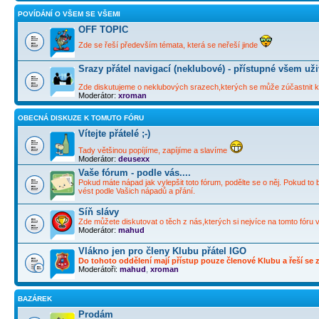
POVÍDÁNÍ O VŠEM SE VŠEMI
OFF TOPIC
Zde se řeší především témata, která se neřeší jinde
Srazy přátel navigací (neklubové) - přístupné všem už
Zde diskutujeme o neklubových srazech,kterých se může zúčastnit ka
Moderátor:
xroman
OBECNÁ DISKUZE K TOMUTO FÓRU
Vítejte přátelé ;-)
Tady většinou popíjíme, zapíjíme a slavíme
Moderátor:
deusexx
Vaše fórum - podle vás....
Pokud máte nápad jak vylepšit toto fórum, podělte se o něj. Pokud to 
vést podle Vašich nápadů a přání.
Síň slávy
Zde můžete diskutovat o těch z nás,kterých si nejvíce na tomto fóru 
Moderátor:
mahud
Vlákno jen pro členy Klubu přátel IGO
Do tohoto oddělení mají přístup pouze členové Klubu a řeší se zd
Moderátoři:
mahud
,
xroman
BAZÁREK
Prodám