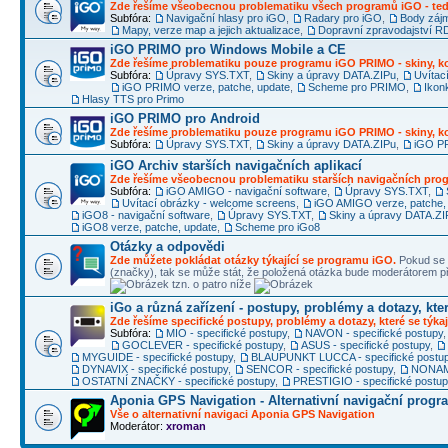
Zde řešíme všeobecnou problematiku všech programů iGO - ted
Subfóra:
Navigační hlasy pro iGO
,
Radary pro iGO
,
Body záj
Mapy, verze map a jejich aktualizace
,
Dopravní zpravodajství 
iGO PRIMO pro Windows Mobile a CE
Zde řešíme problematiku pouze programu iGO PRIMO - skiny, ko
Subfóra:
Úpravy SYS.TXT
,
Skiny a úpravy DATA.ZIPu
,
Uvítac
iGO PRIMO verze, patche, update
,
Scheme pro PRIMO
,
Ikon
Hlasy TTS pro Primo
iGO PRIMO pro Android
Zde řešíme problematiku pouze programu iGO PRIMO - skiny, ko
Subfóra:
Úpravy SYS.TXT
,
Skiny a úpravy DATA.ZIPu
,
iGO PR
iGO Archiv starších navigačních aplikací
Zde řešíme všeobecnou problematiku starších navigačních pr
Subfóra:
iGO AMIGO - navigační software
,
Úpravy SYS.TXT
,
Uvítací obrázky - welcome screens
,
iGO AMIGO verze, patche,
iGO8 - navigační software
,
Úpravy SYS.TXT
,
Skiny a úpravy DATA.ZI
iGO8 verze, patche, update
,
Scheme pro iGo8
Otázky a odpovědi
Zde můžete pokládat otázky týkající se programu iGO.
Pokud se 
(značky), tak se může stát, že položená otázka bude moderátorem
tzn. o patro níže
iGo a různá zařízení - postupy, problémy a dotazy, kter
Zde řešíme specifické postupy, problémy a dotazy, které se týkaj
Subfóra:
MIO - specifické postupy
,
NAVON - specifické postupy
GOCLEVER - specifické postupy
,
ASUS - specifické postupy
,
MYGUIDE - specifické postupy
,
BLAUPUNKT LUCCA - specifické postu
DYNAVIX - specifické postupy
,
SENCOR - specifické postupy
,
NONAME
OSTATNÍ ZNAČKY - specifické postupy
,
PRESTIGIO - specifické postu
Aponia GPS Navigation - Alternativní navigační progr
Vše o alternativní navigaci Aponia GPS Navigation
Moderátor:
xroman