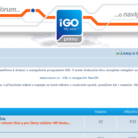
zaměřeno k diskuzi o navigačních programech IGO. V tomto diskuzním fóru nenajdete nelegální sof
www.navon.cz - Vše o navigacích NavON
taz v příslušném vlákně a neptejte se hned někoho v soukromé zprávě, pomůžete tím i ostatním. Vkl
TÉMATA
PŘÍSPĚV
óra
32
633
 tohoto fóra a pro členy našeho VIP klubu...