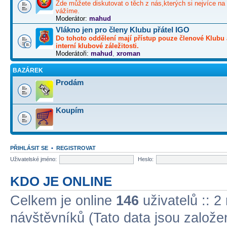
Zde můžete diskutovat o těch z nás,kterých si nejvíce na 
vážíme.
Moderátor:
mahud
Vlákno jen pro členy Klubu přátel IGO
Do tohoto oddělení mají přístup pouze členové Klubu 
interní klubové záležitosti.
Moderátoři:
mahud
,
xroman
BAZÁREK
Prodám
Koupím
PŘIHLÁSIT SE
•
REGISTROVAT
Uživatelské jméno:
Heslo:
KDO JE ONLINE
Celkem je online
146
uživatelů :: 2
návštěvníků (Tato data jsou založena