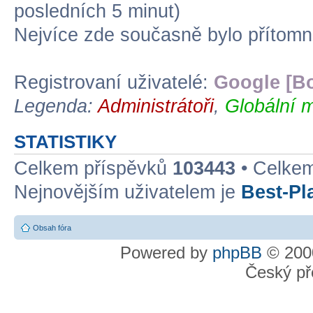
posledních 5 minut)
Nejvíce zde současně bylo přítom
Registrovaní uživatelé:
Google [Bo
Legenda:
Administrátoři
,
Globální m
STATISTIKY
Celkem příspěvků
103443
• Celke
Nejnovějším uživatelem je
Best-Pl
Obsah fóra
Powered by
phpBB
© 2000
Český př