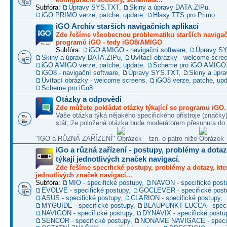
Subfóra:
Úpravy SYS.TXT
,
Skiny a úpravy DATA.ZIPu
,
iGO PRIMO verze, patche, update
,
Hlasy TTS pro Primo
iGO Archiv starších navigačních aplikací
Zde řešíme všeobecnou problematiku starších naviga
programů iGO - tedy iGO8/AMIGO
Subfóra:
iGO AMIGO - navigační software
,
Úpravy S
Skiny a úpravy DATA.ZIPu
,
Uvítací obrázky - welcome scre
iGO AMIGO verze, patche, update
,
Scheme pro iGO AMIGO
iGO8 - navigační software
,
Úpravy SYS.TXT
,
Skiny a úpr
Uvítací obrázky - welcome screens
,
iGO8 verze, patche, up
Scheme pro iGo8
Otázky a odpovědi
Zde můžete pokládat otázky týkající se programu iGO.
Vaše otázka týká nějakého specifického přístroje (značky
stát, že položená otázka bude moderátorem přesunuta do 
"IGO a RŮZNÁ ZAŘÍZENÍ"
tzn. o patro níže
iGo a různá zařízení - postupy, problémy a dotaz
týkají jednotlivých značek navigací.
Zde řešíme specifické postupy, problémy a dotazy, kter
jednotlivých značek navigací...
Subfóra:
MIO - specifické postupy
,
NAVON - specifické post
EVOLVE - specifické postupy
,
GOCLEVER - specifické post
ASUS - specifické postupy
,
CLARION - specifické postupy
,
MYGUIDE - specifické postupy
,
BLAUPUNKT LUCCA - specif
NAVIGON - specifické postupy
,
DYNAVIX - specifické postu
SENCOR - specifické postupy
,
NONAME NAVIGACE - specif