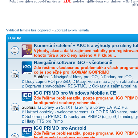
ZDE
Pokud nenajdete odpověď na fóru ani
, položte nejdřív dotaz v příslušném vlákně a 
pří
Vyhledat témata bez odpovědí
•
Zobrazit aktivní témata
FÓRUM
Komerční sdělení + AKCE a výhody pro členy to
Výhody, akce a další zajímavé nabídky pro registrovan
tohoto fóra a pro členy našeho VIP klubu...
Navigační software iGO - všeobecně
Zde řešíme všeobecnou problematiku všech programů 
co je společné pro iGO8/AMIGO/PRIMO
Subfóra:
Navigační hlasy pro iGO
,
Radary pro iGO
,
Body zájmu POI pro iGO
,
Mapy, verze map a jejich aktualiz
Dopravní zpravodajství RDS-TMC
,
Odkazy a zajímavosti na 
iGO PRIMO pro Windows Mobile a CE
Zde řešíme problematiku pouze programu iGO PRIMO -
konfigurační soubory, schemata...
Subfóra:
Úpravy SYS.TXT
,
Skiny a úpravy DATA.ZIPu
,
Uvítací obrázky - welcome screens
,
iGO PRIMO verze, patc
Scheme pro PRIMO
,
Ikonky pro PRIMO (ui_igo9, branding.gro
Hlasy TTS pro Primo
iGO PRIMO pro Android
Zde řešíme problematiku pouze programu iGO PRIMO -
konfigurační soubory, schemata...