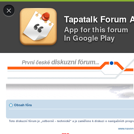
×
Tapatalk Forum 
App for this forum
In Google Play
Obsah fóra
Toto diskuzní fórum je „odborně – technické“ a je zaměřeno k diskuzi o navigačních progra
www.navon.