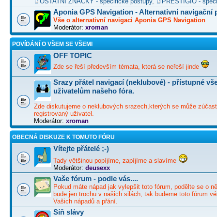
OSTATNÍ ZNAČKY - specifické postupy
,
PRESTIGIO - speci
Aponia GPS Navigation - Alternativní navigační
Vše o alternativní navigaci Aponia GPS Navigation
Moderátor:
xroman
POVÍDÁNÍ O VŠEM SE VŠEMI
OFF TOPIC
Zde se řeší především témata, která se neřeší jinde
Srazy přátel navigací (neklubové) - přístupné v
uživatelům našeho fóra.
Zde diskutujeme o neklubových srazech,kterých se může zúčast
registrovaný uživatel.
Moderátor:
xroman
OBECNÁ DISKUZE K TOMUTO FÓRU
Vítejte přátelé ;-)
Tady většinou popíjíme, zapíjíme a slavíme
Moderátor:
deusexx
Vaše fórum - podle vás....
Pokud máte nápad jak vylepšit toto fórum, podělte se o ně
bude jen trochu v našich silách, tak budeme toto fórum vé
Vašich nápadů a přání.
Síň slávy