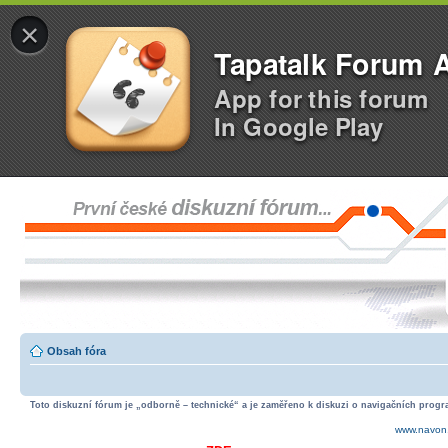
×
Tapatalk Forum 
App for this forum
In Google Play
Obsah fóra
Toto diskuzní fórum je „odborně – technické“ a je zaměřeno k diskuzi o navigačních progra
www.navon.