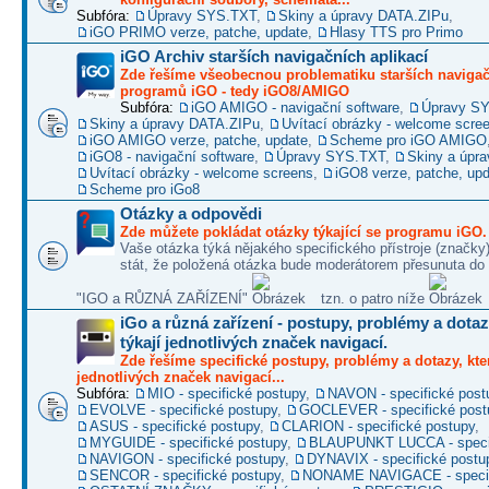
Subfóra:
Úpravy SYS.TXT
,
Skiny a úpravy DATA.ZIPu
,
iGO PRIMO verze, patche, update
,
Hlasy TTS pro Primo
iGO Archiv starších navigačních aplikací
Zde řešíme všeobecnou problematiku starších naviga
programů iGO - tedy iGO8/AMIGO
Subfóra:
iGO AMIGO - navigační software
,
Úpravy S
Skiny a úpravy DATA.ZIPu
,
Uvítací obrázky - welcome scre
iGO AMIGO verze, patche, update
,
Scheme pro iGO AMIGO
iGO8 - navigační software
,
Úpravy SYS.TXT
,
Skiny a úpr
Uvítací obrázky - welcome screens
,
iGO8 verze, patche, up
Scheme pro iGo8
Otázky a odpovědi
Zde můžete pokládat otázky týkající se programu iGO.
Vaše otázka týká nějakého specifického přístroje (značky
stát, že položená otázka bude moderátorem přesunuta do 
"IGO a RŮZNÁ ZAŘÍZENÍ"
tzn. o patro níže
iGo a různá zařízení - postupy, problémy a dotaz
týkají jednotlivých značek navigací.
Zde řešíme specifické postupy, problémy a dotazy, kter
jednotlivých značek navigací...
Subfóra:
MIO - specifické postupy
,
NAVON - specifické post
EVOLVE - specifické postupy
,
GOCLEVER - specifické post
ASUS - specifické postupy
,
CLARION - specifické postupy
,
MYGUIDE - specifické postupy
,
BLAUPUNKT LUCCA - specif
NAVIGON - specifické postupy
,
DYNAVIX - specifické postu
SENCOR - specifické postupy
,
NONAME NAVIGACE - specif