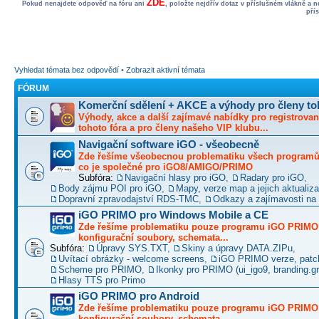
ZDE
Pokud nenajdete odpověď na fóru ani
, položte nejdřív dotaz v příslušném vlákně a 
pří
Vyhledat témata bez odpovědí
•
Zobrazit aktivní témata
FÓRUM
Komerční sdělení + AKCE a výhody pro členy to
Výhody, akce a další zajímavé nabídky pro registrovan
tohoto fóra a pro členy našeho VIP klubu...
Navigační software iGO - všeobecně
Zde řešíme všeobecnou problematiku všech programů 
co je společné pro iGO8/AMIGO/PRIMO
Subfóra:
Navigační hlasy pro iGO
,
Radary pro iGO
,
Body zájmu POI pro iGO
,
Mapy, verze map a jejich aktualiz
Dopravní zpravodajství RDS-TMC
,
Odkazy a zajímavosti na 
iGO PRIMO pro Windows Mobile a CE
Zde řešíme problematiku pouze programu iGO PRIMO -
konfigurační soubory, schemata...
Subfóra:
Úpravy SYS.TXT
,
Skiny a úpravy DATA.ZIPu
,
Uvítací obrázky - welcome screens
,
iGO PRIMO verze, patc
Scheme pro PRIMO
,
Ikonky pro PRIMO (ui_igo9, branding.gro
Hlasy TTS pro Primo
iGO PRIMO pro Android
Zde řešíme problematiku pouze programu iGO PRIMO -
konfigurační soubory, schemata...