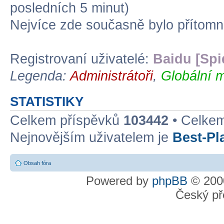
posledních 5 minut)
Nejvíce zde současně bylo přítom
Registrovaní uživatelé:
Baidu [Spi
Legenda:
Administrátoři
,
Globální m
STATISTIKY
Celkem příspěvků
103442
• Celke
Nejnovějším uživatelem je
Best-Pl
Obsah fóra
Powered by
phpBB
© 2000
Český př