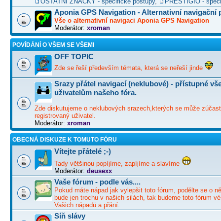
OSTATNÍ ZNAČKY - specifické postupy
,
PRESTIGIO - speci
Aponia GPS Navigation - Alternativní navigační
Vše o alternativní navigaci Aponia GPS Navigation
Moderátor:
xroman
POVÍDÁNÍ O VŠEM SE VŠEMI
OFF TOPIC
Zde se řeší především témata, která se neřeší jinde
Srazy přátel navigací (neklubové) - přístupné v
uživatelům našeho fóra.
Zde diskutujeme o neklubových srazech,kterých se může zúčast
registrovaný uživatel.
Moderátor:
xroman
OBECNÁ DISKUZE K TOMUTO FÓRU
Vítejte přátelé ;-)
Tady většinou popíjíme, zapíjíme a slavíme
Moderátor:
deusexx
Vaše fórum - podle vás....
Pokud máte nápad jak vylepšit toto fórum, podělte se o ně
bude jen trochu v našich silách, tak budeme toto fórum vé
Vašich nápadů a přání.
Síň slávy