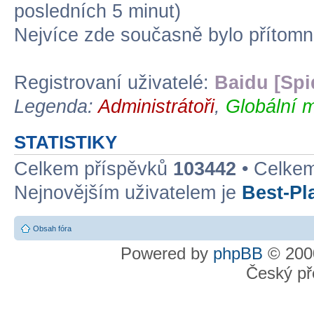
posledních 5 minut)
Nejvíce zde současně bylo přítom
Registrovaní uživatelé:
Baidu [Spi
Legenda:
Administrátoři
,
Globální m
STATISTIKY
Celkem příspěvků
103442
• Celke
Nejnovějším uživatelem je
Best-Pl
Obsah fóra
Powered by
phpBB
© 2000
Český př