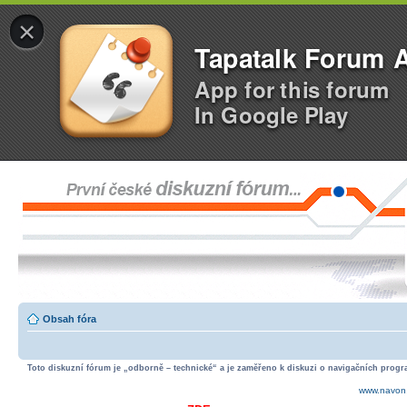
×
Tapatalk Forum 
App for this forum
In Google Play
Obsah fóra
Toto diskuzní fórum je „odborně – technické“ a je zaměřeno k diskuzi o navigačních progra
www.navon.