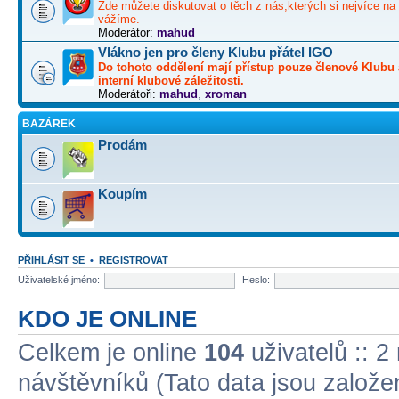
Zde můžete diskutovat o těch z nás,kterých si nejvíce na 
vážíme.
Moderátor:
mahud
Vlákno jen pro členy Klubu přátel IGO
Do tohoto oddělení mají přístup pouze členové Klubu 
interní klubové záležitosti.
Moderátoři:
mahud
,
xroman
BAZÁREK
Prodám
Koupím
PŘIHLÁSIT SE
•
REGISTROVAT
Uživatelské jméno:
Heslo:
KDO JE ONLINE
Celkem je online
104
uživatelů :: 2
návštěvníků (Tato data jsou založena