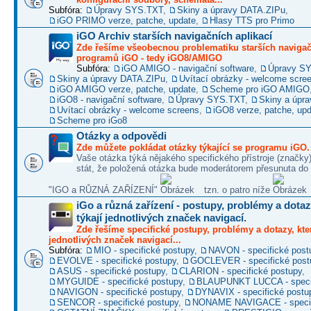
Subfóra:
Úpravy SYS.TXT
,
Skiny a úpravy DATA.ZIPu
,
iGO PRIMO verze, patche, update
,
Hlasy TTS pro Primo
iGO Archiv starších navigačních aplikací
Zde řešíme všeobecnou problematiku starších naviga
programů iGO - tedy iGO8/AMIGO
Subfóra:
iGO AMIGO - navigační software
,
Úpravy S
Skiny a úpravy DATA.ZIPu
,
Uvítací obrázky - welcome scre
iGO AMIGO verze, patche, update
,
Scheme pro iGO AMIGO
iGO8 - navigační software
,
Úpravy SYS.TXT
,
Skiny a úpr
Uvítací obrázky - welcome screens
,
iGO8 verze, patche, up
Scheme pro iGo8
Otázky a odpovědi
Zde můžete pokládat otázky týkající se programu iGO.
Vaše otázka týká nějakého specifického přístroje (značky
stát, že položená otázka bude moderátorem přesunuta do 
"IGO a RŮZNÁ ZAŘÍZENÍ"
tzn. o patro níže
iGo a různá zařízení - postupy, problémy a dotaz
týkají jednotlivých značek navigací.
Zde řešíme specifické postupy, problémy a dotazy, kter
jednotlivých značek navigací...
Subfóra:
MIO - specifické postupy
,
NAVON - specifické post
EVOLVE - specifické postupy
,
GOCLEVER - specifické post
ASUS - specifické postupy
,
CLARION - specifické postupy
,
MYGUIDE - specifické postupy
,
BLAUPUNKT LUCCA - specif
NAVIGON - specifické postupy
,
DYNAVIX - specifické postu
SENCOR - specifické postupy
,
NONAME NAVIGACE - specif