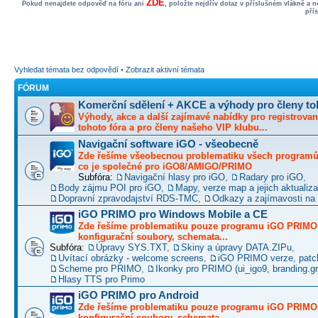
ZDE
Pokud nenajdete odpověď na fóru ani
, položte nejdřív dotaz v příslušném vlákně a 
pří
Vyhledat témata bez odpovědí
•
Zobrazit aktivní témata
FÓRUM
Komerční sdělení + AKCE a výhody pro členy to
Výhody, akce a další zajímavé nabídky pro registrovan
tohoto fóra a pro členy našeho VIP klubu...
Navigační software iGO - všeobecně
Zde řešíme všeobecnou problematiku všech programů 
co je společné pro iGO8/AMIGO/PRIMO
Subfóra:
Navigační hlasy pro iGO
,
Radary pro iGO
,
Body zájmu POI pro iGO
,
Mapy, verze map a jejich aktualiz
Dopravní zpravodajství RDS-TMC
,
Odkazy a zajímavosti na 
iGO PRIMO pro Windows Mobile a CE
Zde řešíme problematiku pouze programu iGO PRIMO -
konfigurační soubory, schemata...
Subfóra:
Úpravy SYS.TXT
,
Skiny a úpravy DATA.ZIPu
,
Uvítací obrázky - welcome screens
,
iGO PRIMO verze, patc
Scheme pro PRIMO
,
Ikonky pro PRIMO (ui_igo9, branding.gro
Hlasy TTS pro Primo
iGO PRIMO pro Android
Zde řešíme problematiku pouze programu iGO PRIMO -
konfigurační soubory, schemata...