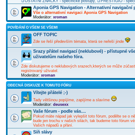
OSTATNÍ ZNAČKY - specifické postupy
,
PRESTIGIO - speci
Aponia GPS Navigation - Alternativní navigační
Vše o alternativní navigaci Aponia GPS Navigation
Moderátor:
xroman
POVÍDÁNÍ O VŠEM SE VŠEMI
OFF TOPIC
Zde se řeší především témata, která se neřeší jinde
Srazy přátel navigací (neklubové) - přístupné v
uživatelům našeho fóra.
Zde diskutujeme o neklubových srazech,kterých se může zúčast
registrovaný uživatel.
Moderátor:
xroman
OBECNÁ DISKUZE K TOMUTO FÓRU
Vítejte přátelé ;-)
Tady většinou popíjíme, zapíjíme a slavíme
Moderátor:
deusexx
Vaše fórum - podle vás....
Pokud máte nápad jak vylepšit toto fórum, podělte se o ně
bude jen trochu v našich silách, tak budeme toto fórum vé
Vašich nápadů a přání.
Síň slávy