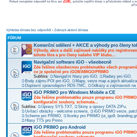
ZDE
Pokud nenajdete odpověď na fóru ani
, položte nejdřív dotaz v příslušném vlákně a 
pří
Vyhledat témata bez odpovědí
•
Zobrazit aktivní témata
FÓRUM
Komerční sdělení + AKCE a výhody pro členy to
Výhody, akce a další zajímavé nabídky pro registrovan
tohoto fóra a pro členy našeho VIP klubu...
Navigační software iGO - všeobecně
Zde řešíme všeobecnou problematiku všech programů 
co je společné pro iGO8/AMIGO/PRIMO
Subfóra:
Navigační hlasy pro iGO
,
Radary pro iGO
,
Body zájmu POI pro iGO
,
Mapy, verze map a jejich aktualiz
Dopravní zpravodajství RDS-TMC
,
Odkazy a zajímavosti na 
iGO PRIMO pro Windows Mobile a CE
Zde řešíme problematiku pouze programu iGO PRIMO -
konfigurační soubory, schemata...
Subfóra:
Úpravy SYS.TXT
,
Skiny a úpravy DATA.ZIPu
,
Uvítací obrázky - welcome screens
,
iGO PRIMO verze, patc
Scheme pro PRIMO
,
Ikonky pro PRIMO (ui_igo9, branding.gro
Hlasy TTS pro Primo
iGO PRIMO pro Android
Zde řešíme problematiku pouze programu iGO PRIMO -
konfigurační soubory, schemata...