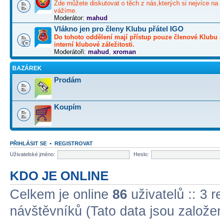
Zde můžete diskutovat o těch z nás,kterých si nejvíce na 
vážíme.
Moderátor:
mahud
Vlákno jen pro členy Klubu přátel IGO
Do tohoto oddělení mají přístup pouze členové Klubu 
interní klubové záležitosti.
Moderátoři:
mahud
,
xroman
BAZÁREK
Prodám
Koupím
PŘIHLÁSIT SE
•
REGISTROVAT
Uživatelské jméno:
Heslo:
KDO JE ONLINE
Celkem je online
86
uživatelů :: 3 
návštěvníků (Tato data jsou založena