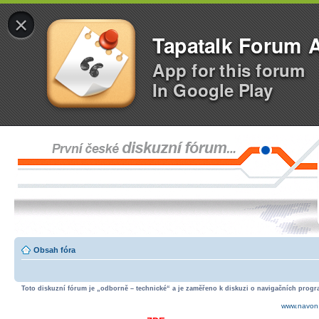
×
Tapatalk Forum 
App for this forum
In Google Play
Obsah fóra
Toto diskuzní fórum je „odborně – technické“ a je zaměřeno k diskuzi o navigačních progra
www.navon.