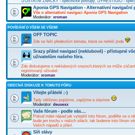
OSTATNÍ ZNAČKY - specifické postupy
,
PRESTIGIO - speci
Aponia GPS Navigation - Alternativní navigační
Vše o alternativní navigaci Aponia GPS Navigation
Moderátor:
xroman
POVÍDÁNÍ O VŠEM SE VŠEMI
OFF TOPIC
Zde se řeší především témata, která se neřeší jinde
Srazy přátel navigací (neklubové) - přístupné v
uživatelům našeho fóra.
Zde diskutujeme o neklubových srazech,kterých se může zúčast
registrovaný uživatel.
Moderátor:
xroman
OBECNÁ DISKUZE K TOMUTO FÓRU
Vítejte přátelé ;-)
Tady většinou popíjíme, zapíjíme a slavíme
Moderátor:
deusexx
Vaše fórum - podle vás....
Pokud máte nápad jak vylepšit toto fórum, podělte se o ně
bude jen trochu v našich silách, tak budeme toto fórum vé
Vašich nápadů a přání.
Síň slávy