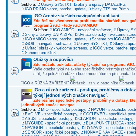
Subfóra:
Úpravy SYS.TXT
,
Skiny a úpravy DATA.ZIPu
,
iGO PRIMO verze, patche, update
,
Hlasy TTS pro Primo
iGO Archiv starších navigačních aplikací
Zde řešíme všeobecnou problematiku starších naviga
programů iGO - tedy iGO8/AMIGO
Subfóra:
iGO AMIGO - navigační software
,
Úpravy S
Skiny a úpravy DATA.ZIPu
,
Uvítací obrázky - welcome scre
iGO AMIGO verze, patche, update
,
Scheme pro iGO AMIGO
iGO8 - navigační software
,
Úpravy SYS.TXT
,
Skiny a úpr
Uvítací obrázky - welcome screens
,
iGO8 verze, patche, up
Scheme pro iGo8
Otázky a odpovědi
Zde můžete pokládat otázky týkající se programu iGO.
Vaše otázka týká nějakého specifického přístroje (značky
stát, že položená otázka bude moderátorem přesunuta do 
"IGO a RŮZNÁ ZAŘÍZENÍ"
tzn. o patro níže
iGo a různá zařízení - postupy, problémy a dotaz
týkají jednotlivých značek navigací.
Zde řešíme specifické postupy, problémy a dotazy, kter
jednotlivých značek navigací...
Subfóra:
MIO - specifické postupy
,
NAVON - specifické post
EVOLVE - specifické postupy
,
GOCLEVER - specifické post
ASUS - specifické postupy
,
CLARION - specifické postupy
,
MYGUIDE - specifické postupy
,
BLAUPUNKT LUCCA - specif
NAVIGON - specifické postupy
,
DYNAVIX - specifické postu
SENCOR - specifické postupy
,
NONAME NAVIGACE - specif