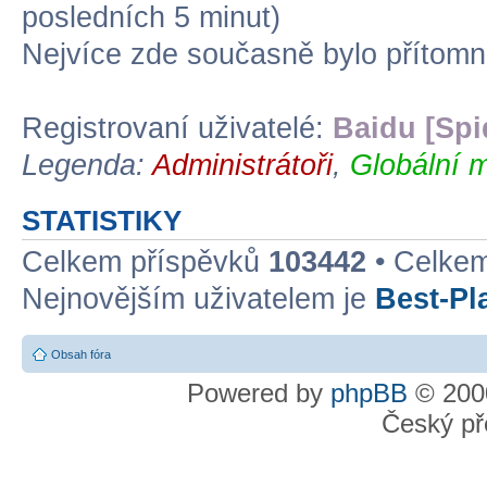
posledních 5 minut)
Nejvíce zde současně bylo přítom
Registrovaní uživatelé:
Baidu [Spi
Legenda:
Administrátoři
,
Globální m
STATISTIKY
Celkem příspěvků
103442
• Celke
Nejnovějším uživatelem je
Best-Pl
Obsah fóra
Powered by
phpBB
© 2000
Český př