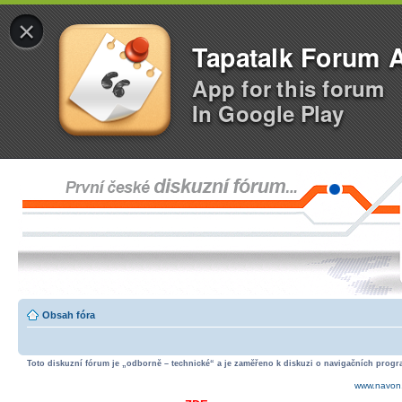
×
Tapatalk Forum 
App for this forum
In Google Play
Obsah fóra
Toto diskuzní fórum je „odborně – technické“ a je zaměřeno k diskuzi o navigačních progra
www.navon.