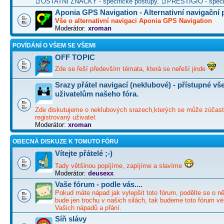
OSTATNÍ ZNAČKY - specifické postupy
,
PRESTIGIO - speci
Aponia GPS Navigation - Alternativní navigační
Vše o alternativní navigaci Aponia GPS Navigation
Moderátor:
xroman
POVÍDÁNÍ O VŠEM SE VŠEMI
OFF TOPIC
Zde se řeší především témata, která se neřeší jinde
Srazy přátel navigací (neklubové) - přístupné v
uživatelům našeho fóra.
Zde diskutujeme o neklubových srazech,kterých se může zúčast
registrovaný uživatel.
Moderátor:
xroman
OBECNÁ DISKUZE K TOMUTO FÓRU
Vítejte přátelé ;-)
Tady většinou popíjíme, zapíjíme a slavíme
Moderátor:
deusexx
Vaše fórum - podle vás....
Pokud máte nápad jak vylepšit toto fórum, podělte se o ně
bude jen trochu v našich silách, tak budeme toto fórum vé
Vašich nápadů a přání.
Síň slávy