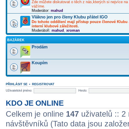
Zde můžete diskutovat o těch z nás,kterých si nejvíce na 
vážíme.
Moderátor:
mahud
Vlákno jen pro členy Klubu přátel IGO
Do tohoto oddělení mají přístup pouze členové Klubu 
interní klubové záležitosti.
Moderátoři:
mahud
,
xroman
BAZÁREK
Prodám
Koupím
PŘIHLÁSIT SE
•
REGISTROVAT
Uživatelské jméno:
Heslo:
KDO JE ONLINE
Celkem je online
147
uživatelů :: 2
návštěvníků (Tato data jsou založena