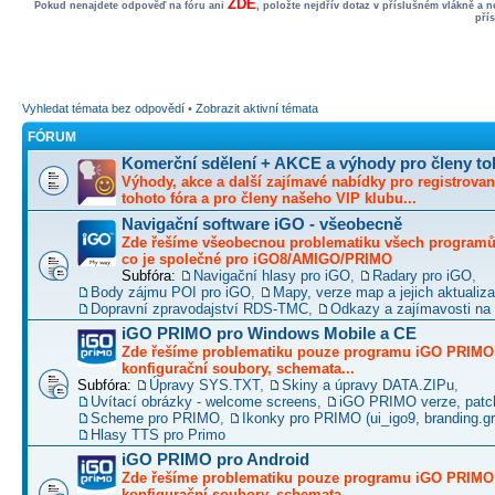
ZDE
Pokud nenajdete odpověď na fóru ani
, položte nejdřív dotaz v příslušném vlákně a 
pří
Vyhledat témata bez odpovědí
•
Zobrazit aktivní témata
FÓRUM
Komerční sdělení + AKCE a výhody pro členy to
Výhody, akce a další zajímavé nabídky pro registrovan
tohoto fóra a pro členy našeho VIP klubu...
Navigační software iGO - všeobecně
Zde řešíme všeobecnou problematiku všech programů 
co je společné pro iGO8/AMIGO/PRIMO
Subfóra:
Navigační hlasy pro iGO
,
Radary pro iGO
,
Body zájmu POI pro iGO
,
Mapy, verze map a jejich aktualiz
Dopravní zpravodajství RDS-TMC
,
Odkazy a zajímavosti na 
iGO PRIMO pro Windows Mobile a CE
Zde řešíme problematiku pouze programu iGO PRIMO -
konfigurační soubory, schemata...
Subfóra:
Úpravy SYS.TXT
,
Skiny a úpravy DATA.ZIPu
,
Uvítací obrázky - welcome screens
,
iGO PRIMO verze, patc
Scheme pro PRIMO
,
Ikonky pro PRIMO (ui_igo9, branding.gro
Hlasy TTS pro Primo
iGO PRIMO pro Android
Zde řešíme problematiku pouze programu iGO PRIMO -
konfigurační soubory, schemata...