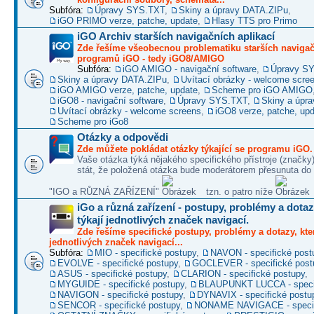
Subfóra:
Úpravy SYS.TXT
,
Skiny a úpravy DATA.ZIPu
,
iGO PRIMO verze, patche, update
,
Hlasy TTS pro Primo
iGO Archiv starších navigačních aplikací
Zde řešíme všeobecnou problematiku starších naviga
programů iGO - tedy iGO8/AMIGO
Subfóra:
iGO AMIGO - navigační software
,
Úpravy S
Skiny a úpravy DATA.ZIPu
,
Uvítací obrázky - welcome scre
iGO AMIGO verze, patche, update
,
Scheme pro iGO AMIGO
iGO8 - navigační software
,
Úpravy SYS.TXT
,
Skiny a úpr
Uvítací obrázky - welcome screens
,
iGO8 verze, patche, up
Scheme pro iGo8
Otázky a odpovědi
Zde můžete pokládat otázky týkající se programu iGO.
Vaše otázka týká nějakého specifického přístroje (značky
stát, že položená otázka bude moderátorem přesunuta do 
"IGO a RŮZNÁ ZAŘÍZENÍ"
tzn. o patro níže
iGo a různá zařízení - postupy, problémy a dotaz
týkají jednotlivých značek navigací.
Zde řešíme specifické postupy, problémy a dotazy, kter
jednotlivých značek navigací...
Subfóra:
MIO - specifické postupy
,
NAVON - specifické post
EVOLVE - specifické postupy
,
GOCLEVER - specifické post
ASUS - specifické postupy
,
CLARION - specifické postupy
,
MYGUIDE - specifické postupy
,
BLAUPUNKT LUCCA - specif
NAVIGON - specifické postupy
,
DYNAVIX - specifické postu
SENCOR - specifické postupy
,
NONAME NAVIGACE - specif