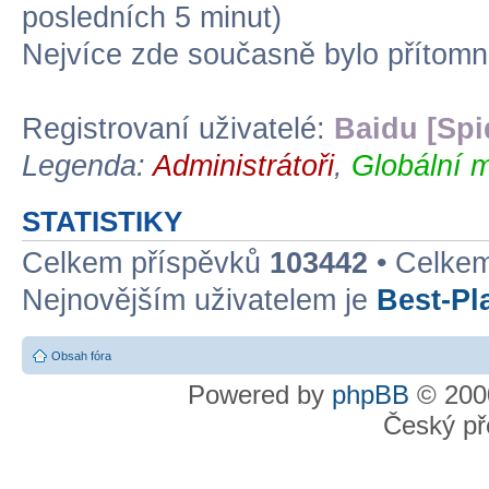
posledních 5 minut)
Nejvíce zde současně bylo přítom
Registrovaní uživatelé:
Baidu [Spi
Legenda:
Administrátoři
,
Globální m
STATISTIKY
Celkem příspěvků
103442
• Celke
Nejnovějším uživatelem je
Best-Pl
Obsah fóra
Powered by
phpBB
© 2000
Český př