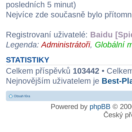
posledních 5 minut)
Nejvíce zde současně bylo přítom
Registrovaní uživatelé:
Baidu [Spi
Legenda:
Administrátoři
,
Globální m
STATISTIKY
Celkem příspěvků
103442
• Celke
Nejnovějším uživatelem je
Best-Pl
Obsah fóra
Powered by
phpBB
© 2000
Český př