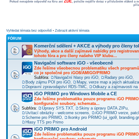
ZDE
Pokud nenajdete odpověď na fóru ani
, položte nejdřív dotaz v příslušném vlákně a 
pří
Vyhledat témata bez odpovědí
•
Zobrazit aktivní témata
FÓRUM
Komerční sdělení + AKCE a výhody pro členy to
Výhody, akce a další zajímavé nabídky pro registrovan
tohoto fóra a pro členy našeho VIP klubu...
Navigační software iGO - všeobecně
Zde řešíme všeobecnou problematiku všech programů 
co je společné pro iGO8/AMIGO/PRIMO
Subfóra:
Navigační hlasy pro iGO
,
Radary pro iGO
,
Body zájmu POI pro iGO
,
Mapy, verze map a jejich aktualiz
Dopravní zpravodajství RDS-TMC
,
Odkazy a zajímavosti na 
iGO PRIMO pro Windows Mobile a CE
Zde řešíme problematiku pouze programu iGO PRIMO -
konfigurační soubory, schemata...
Subfóra:
Úpravy SYS.TXT
,
Skiny a úpravy DATA.ZIPu
,
Uvítací obrázky - welcome screens
,
iGO PRIMO verze, patc
Scheme pro PRIMO
,
Ikonky pro PRIMO (ui_igo9, branding.gro
Hlasy TTS pro Primo
iGO PRIMO pro Android
Zde řešíme problematiku pouze programu iGO PRIMO -
konfigurační soubory, schemata...