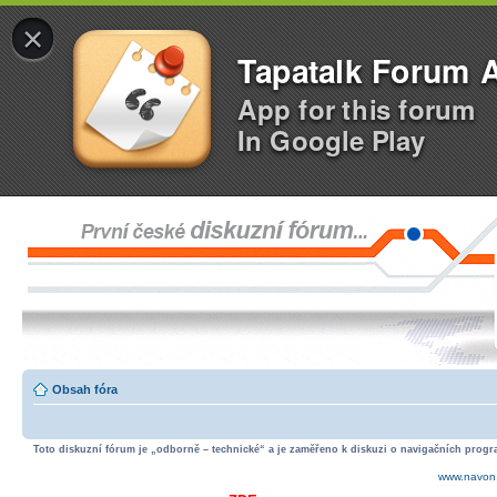
×
Tapatalk Forum 
App for this forum
In Google Play
Obsah fóra
Toto diskuzní fórum je „odborně – technické“ a je zaměřeno k diskuzi o navigačních progra
www.navon.