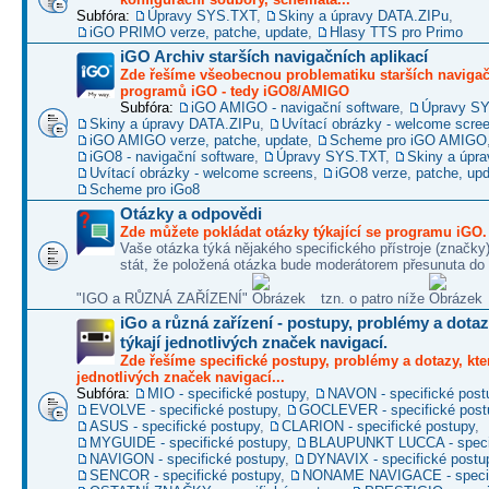
Subfóra:
Úpravy SYS.TXT
,
Skiny a úpravy DATA.ZIPu
,
iGO PRIMO verze, patche, update
,
Hlasy TTS pro Primo
iGO Archiv starších navigačních aplikací
Zde řešíme všeobecnou problematiku starších naviga
programů iGO - tedy iGO8/AMIGO
Subfóra:
iGO AMIGO - navigační software
,
Úpravy S
Skiny a úpravy DATA.ZIPu
,
Uvítací obrázky - welcome scre
iGO AMIGO verze, patche, update
,
Scheme pro iGO AMIGO
iGO8 - navigační software
,
Úpravy SYS.TXT
,
Skiny a úpr
Uvítací obrázky - welcome screens
,
iGO8 verze, patche, up
Scheme pro iGo8
Otázky a odpovědi
Zde můžete pokládat otázky týkající se programu iGO.
Vaše otázka týká nějakého specifického přístroje (značky
stát, že položená otázka bude moderátorem přesunuta do 
"IGO a RŮZNÁ ZAŘÍZENÍ"
tzn. o patro níže
iGo a různá zařízení - postupy, problémy a dotaz
týkají jednotlivých značek navigací.
Zde řešíme specifické postupy, problémy a dotazy, kter
jednotlivých značek navigací...
Subfóra:
MIO - specifické postupy
,
NAVON - specifické post
EVOLVE - specifické postupy
,
GOCLEVER - specifické post
ASUS - specifické postupy
,
CLARION - specifické postupy
,
MYGUIDE - specifické postupy
,
BLAUPUNKT LUCCA - specif
NAVIGON - specifické postupy
,
DYNAVIX - specifické postu
SENCOR - specifické postupy
,
NONAME NAVIGACE - specif