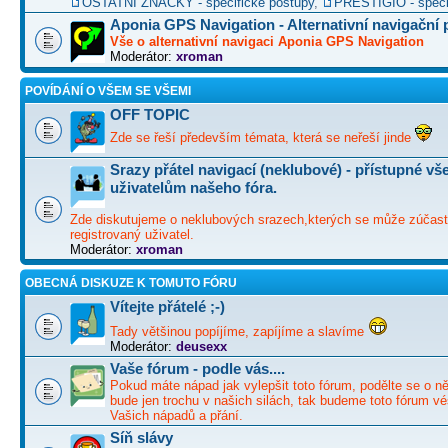
OSTATNÍ ZNAČKY - specifické postupy
,
PRESTIGIO - speci
Aponia GPS Navigation - Alternativní navigační
Vše o alternativní navigaci Aponia GPS Navigation
Moderátor:
xroman
POVÍDÁNÍ O VŠEM SE VŠEMI
OFF TOPIC
Zde se řeší především témata, která se neřeší jinde
Srazy přátel navigací (neklubové) - přístupné v
uživatelům našeho fóra.
Zde diskutujeme o neklubových srazech,kterých se může zúčast
registrovaný uživatel.
Moderátor:
xroman
OBECNÁ DISKUZE K TOMUTO FÓRU
Vítejte přátelé ;-)
Tady většinou popíjíme, zapíjíme a slavíme
Moderátor:
deusexx
Vaše fórum - podle vás....
Pokud máte nápad jak vylepšit toto fórum, podělte se o ně
bude jen trochu v našich silách, tak budeme toto fórum vé
Vašich nápadů a přání.
Síň slávy