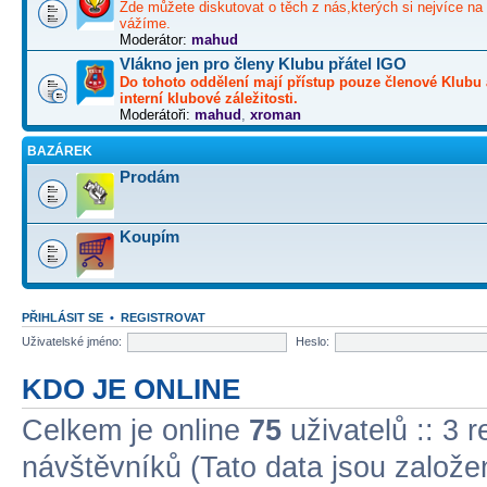
Zde můžete diskutovat o těch z nás,kterých si nejvíce na 
vážíme.
Moderátor:
mahud
Vlákno jen pro členy Klubu přátel IGO
Do tohoto oddělení mají přístup pouze členové Klubu 
interní klubové záležitosti.
Moderátoři:
mahud
,
xroman
BAZÁREK
Prodám
Koupím
PŘIHLÁSIT SE
•
REGISTROVAT
Uživatelské jméno:
Heslo:
KDO JE ONLINE
Celkem je online
75
uživatelů :: 3 
návštěvníků (Tato data jsou založena