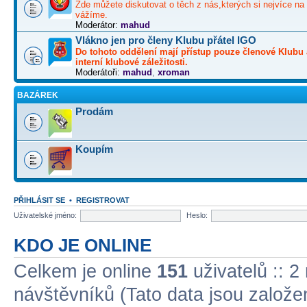
Zde můžete diskutovat o těch z nás,kterých si nejvíce na 
vážíme.
Moderátor:
mahud
Vlákno jen pro členy Klubu přátel IGO
Do tohoto oddělení mají přístup pouze členové Klubu 
interní klubové záležitosti.
Moderátoři:
mahud
,
xroman
BAZÁREK
Prodám
Koupím
PŘIHLÁSIT SE
•
REGISTROVAT
Uživatelské jméno:
Heslo:
KDO JE ONLINE
Celkem je online
151
uživatelů :: 2
návštěvníků (Tato data jsou založena