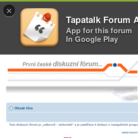
×
Tapatalk Forum 
App for this forum
In Google Play
Obsah fóra
Toto diskuzní fórum je „odborně – technické“ a je zaměřeno k diskuzi o navigačních progra
www.navon.