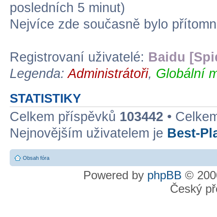
posledních 5 minut)
Nejvíce zde současně bylo přítom
Registrovaní uživatelé:
Baidu [Spi
Legenda:
Administrátoři
,
Globální m
STATISTIKY
Celkem příspěvků
103442
• Celke
Nejnovějším uživatelem je
Best-Pl
Obsah fóra
Powered by
phpBB
© 2000
Český př