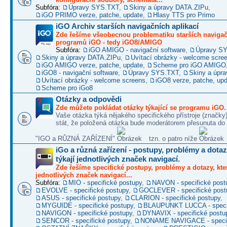
Subfóra:
Úpravy SYS.TXT
,
Skiny a úpravy DATA.ZIPu
,
iGO PRIMO verze, patche, update
,
Hlasy TTS pro Primo
iGO Archiv starších navigačních aplikací
Zde řešíme všeobecnou problematiku starších naviga
programů iGO - tedy iGO8/AMIGO
Subfóra:
iGO AMIGO - navigační software
,
Úpravy S
Skiny a úpravy DATA.ZIPu
,
Uvítací obrázky - welcome scre
iGO AMIGO verze, patche, update
,
Scheme pro iGO AMIGO
iGO8 - navigační software
,
Úpravy SYS.TXT
,
Skiny a úpr
Uvítací obrázky - welcome screens
,
iGO8 verze, patche, up
Scheme pro iGo8
Otázky a odpovědi
Zde můžete pokládat otázky týkající se programu iGO.
Vaše otázka týká nějakého specifického přístroje (značky
stát, že položená otázka bude moderátorem přesunuta do 
"IGO a RŮZNÁ ZAŘÍZENÍ"
tzn. o patro níže
iGo a různá zařízení - postupy, problémy a dotaz
týkají jednotlivých značek navigací.
Zde řešíme specifické postupy, problémy a dotazy, kter
jednotlivých značek navigací...
Subfóra:
MIO - specifické postupy
,
NAVON - specifické post
EVOLVE - specifické postupy
,
GOCLEVER - specifické post
ASUS - specifické postupy
,
CLARION - specifické postupy
,
MYGUIDE - specifické postupy
,
BLAUPUNKT LUCCA - specif
NAVIGON - specifické postupy
,
DYNAVIX - specifické postu
SENCOR - specifické postupy
,
NONAME NAVIGACE - specif