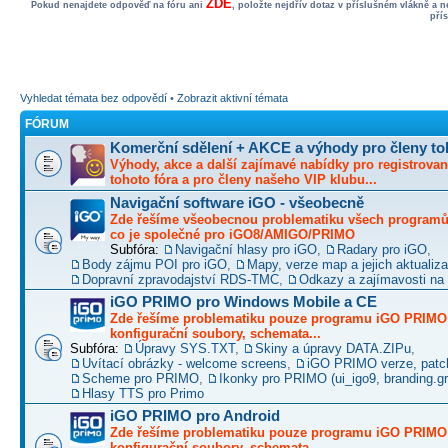
ZDE
Pokud nenajdete odpověď na fóru ani
, položte nejdřív dotaz v příslušném vlákně a 
pří
Vyhledat témata bez odpovědí
•
Zobrazit aktivní témata
FÓRUM
Komerční sdělení + AKCE a výhody pro členy to
Výhody, akce a další zajímavé nabídky pro registrovan
tohoto fóra a pro členy našeho VIP klubu...
Navigační software iGO - všeobecně
Zde řešíme všeobecnou problematiku všech programů 
co je společné pro iGO8/AMIGO/PRIMO
Subfóra:
Navigační hlasy pro iGO
,
Radary pro iGO
,
Body zájmu POI pro iGO
,
Mapy, verze map a jejich aktualiz
Dopravní zpravodajství RDS-TMC
,
Odkazy a zajímavosti na 
iGO PRIMO pro Windows Mobile a CE
Zde řešíme problematiku pouze programu iGO PRIMO -
konfigurační soubory, schemata...
Subfóra:
Úpravy SYS.TXT
,
Skiny a úpravy DATA.ZIPu
,
Uvítací obrázky - welcome screens
,
iGO PRIMO verze, patc
Scheme pro PRIMO
,
Ikonky pro PRIMO (ui_igo9, branding.gro
Hlasy TTS pro Primo
iGO PRIMO pro Android
Zde řešíme problematiku pouze programu iGO PRIMO -
konfigurační soubory, schemata...