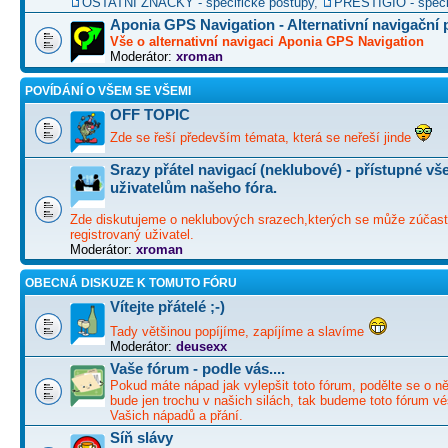
OSTATNÍ ZNAČKY - specifické postupy
,
PRESTIGIO - speci
Aponia GPS Navigation - Alternativní navigační
Vše o alternativní navigaci Aponia GPS Navigation
Moderátor:
xroman
POVÍDÁNÍ O VŠEM SE VŠEMI
OFF TOPIC
Zde se řeší především témata, která se neřeší jinde
Srazy přátel navigací (neklubové) - přístupné v
uživatelům našeho fóra.
Zde diskutujeme o neklubových srazech,kterých se může zúčast
registrovaný uživatel.
Moderátor:
xroman
OBECNÁ DISKUZE K TOMUTO FÓRU
Vítejte přátelé ;-)
Tady většinou popíjíme, zapíjíme a slavíme
Moderátor:
deusexx
Vaše fórum - podle vás....
Pokud máte nápad jak vylepšit toto fórum, podělte se o ně
bude jen trochu v našich silách, tak budeme toto fórum vé
Vašich nápadů a přání.
Síň slávy