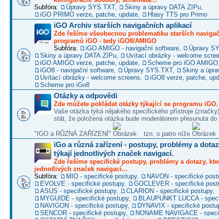
Subfóra:
Úpravy SYS.TXT
,
Skiny a úpravy DATA.ZIPu
,
iGO PRIMO verze, patche, update
,
Hlasy TTS pro Primo
iGO Archiv starších navigačních aplikací
Zde řešíme všeobecnou problematiku starších naviga
programů iGO - tedy iGO8/AMIGO
Subfóra:
iGO AMIGO - navigační software
,
Úpravy S
Skiny a úpravy DATA.ZIPu
,
Uvítací obrázky - welcome scre
iGO AMIGO verze, patche, update
,
Scheme pro iGO AMIGO
iGO8 - navigační software
,
Úpravy SYS.TXT
,
Skiny a úpr
Uvítací obrázky - welcome screens
,
iGO8 verze, patche, up
Scheme pro iGo8
Otázky a odpovědi
Zde můžete pokládat otázky týkající se programu iGO.
Vaše otázka týká nějakého specifického přístroje (značky
stát, že položená otázka bude moderátorem přesunuta do 
"IGO a RŮZNÁ ZAŘÍZENÍ"
tzn. o patro níže
iGo a různá zařízení - postupy, problémy a dotaz
týkají jednotlivých značek navigací.
Zde řešíme specifické postupy, problémy a dotazy, kter
jednotlivých značek navigací...
Subfóra:
MIO - specifické postupy
,
NAVON - specifické post
EVOLVE - specifické postupy
,
GOCLEVER - specifické post
ASUS - specifické postupy
,
CLARION - specifické postupy
,
MYGUIDE - specifické postupy
,
BLAUPUNKT LUCCA - specif
NAVIGON - specifické postupy
,
DYNAVIX - specifické postu
SENCOR - specifické postupy
,
NONAME NAVIGACE - specif