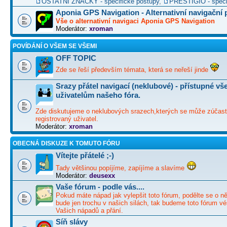
OSTATNÍ ZNAČKY - specifické postupy
,
PRESTIGIO - speci
Aponia GPS Navigation - Alternativní navigační
Vše o alternativní navigaci Aponia GPS Navigation
Moderátor:
xroman
POVÍDÁNÍ O VŠEM SE VŠEMI
OFF TOPIC
Zde se řeší především témata, která se neřeší jinde
Srazy přátel navigací (neklubové) - přístupné v
uživatelům našeho fóra.
Zde diskutujeme o neklubových srazech,kterých se může zúčast
registrovaný uživatel.
Moderátor:
xroman
OBECNÁ DISKUZE K TOMUTO FÓRU
Vítejte přátelé ;-)
Tady většinou popíjíme, zapíjíme a slavíme
Moderátor:
deusexx
Vaše fórum - podle vás....
Pokud máte nápad jak vylepšit toto fórum, podělte se o ně
bude jen trochu v našich silách, tak budeme toto fórum vé
Vašich nápadů a přání.
Síň slávy