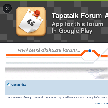
×
Tapatalk Forum 
App for this forum
In Google Play
Obsah fóra
Toto diskuzní fórum je „odborně – technické“ a je zaměřeno k diskuzi o navigačních progra
www.navon.