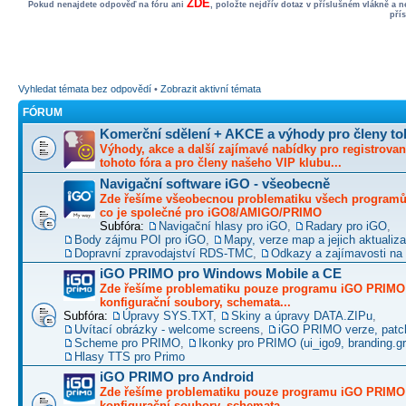
ZDE
Pokud nenajdete odpověď na fóru ani
, položte nejdřív dotaz v příslušném vlákně a 
pří
Vyhledat témata bez odpovědí
•
Zobrazit aktivní témata
FÓRUM
Komerční sdělení + AKCE a výhody pro členy to
Výhody, akce a další zajímavé nabídky pro registrovan
tohoto fóra a pro členy našeho VIP klubu...
Navigační software iGO - všeobecně
Zde řešíme všeobecnou problematiku všech programů 
co je společné pro iGO8/AMIGO/PRIMO
Subfóra:
Navigační hlasy pro iGO
,
Radary pro iGO
,
Body zájmu POI pro iGO
,
Mapy, verze map a jejich aktualiz
Dopravní zpravodajství RDS-TMC
,
Odkazy a zajímavosti na 
iGO PRIMO pro Windows Mobile a CE
Zde řešíme problematiku pouze programu iGO PRIMO -
konfigurační soubory, schemata...
Subfóra:
Úpravy SYS.TXT
,
Skiny a úpravy DATA.ZIPu
,
Uvítací obrázky - welcome screens
,
iGO PRIMO verze, patc
Scheme pro PRIMO
,
Ikonky pro PRIMO (ui_igo9, branding.gro
Hlasy TTS pro Primo
iGO PRIMO pro Android
Zde řešíme problematiku pouze programu iGO PRIMO -
konfigurační soubory, schemata...