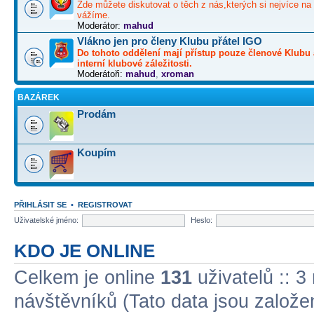
Zde můžete diskutovat o těch z nás,kterých si nejvíce na 
vážíme.
Moderátor:
mahud
Vlákno jen pro členy Klubu přátel IGO
Do tohoto oddělení mají přístup pouze členové Klubu 
interní klubové záležitosti.
Moderátoři:
mahud
,
xroman
BAZÁREK
Prodám
Koupím
PŘIHLÁSIT SE
•
REGISTROVAT
Uživatelské jméno:
Heslo:
KDO JE ONLINE
Celkem je online
131
uživatelů :: 3
návštěvníků (Tato data jsou založena