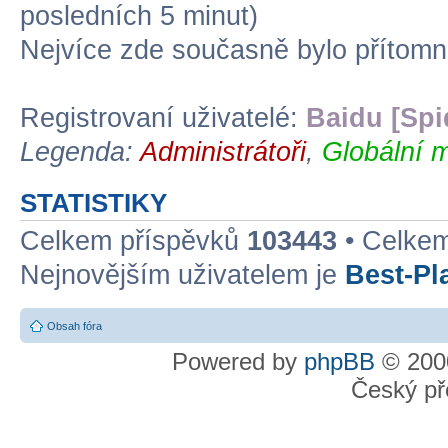
posledních 5 minut)
Nejvíce zde současně bylo přítom
Registrovaní uživatelé:
Baidu [Spi
Legenda:
Administrátoři
,
Globální m
STATISTIKY
Celkem příspěvků
103443
• Celke
Nejnovějším uživatelem je
Best-Pl
Obsah fóra
Powered by
phpBB
© 2000
Český př