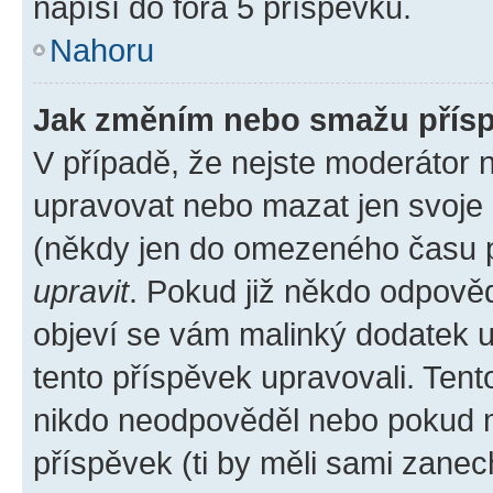
napíší do fóra 5 příspěvků.
Nahoru
Jak změním nebo smažu přís
V případě, že nejste moderátor 
upravovat nebo mazat jen svoje 
(někdy jen do omezeného času po
upravit
. Pokud již někdo odpověd
objeví se vám malinký dodatek u 
tento příspěvek upravovali. Ten
nikdo neodpověděl nebo pokud mo
příspěvek (ti by měli sami zanec