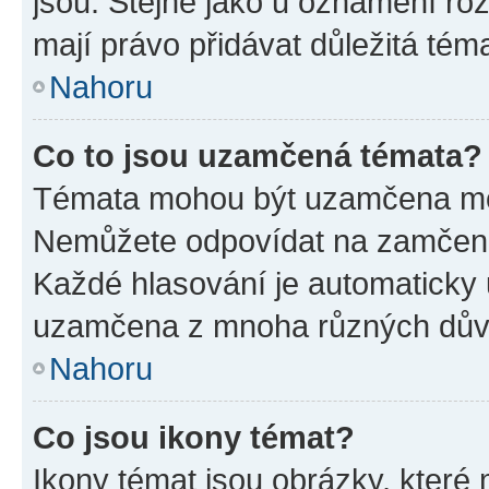
jsou. Stejně jako u oznámení rozh
mají právo přidávat důležitá tém
Nahoru
Co to jsou uzamčená témata?
Témata mohou být uzamčena mo
Nemůžete odpovídat na zamčená 
Každé hlasování je automatick
uzamčena z mnoha různých dův
Nahoru
Co jsou ikony témat?
Ikony témat jsou obrázky, které