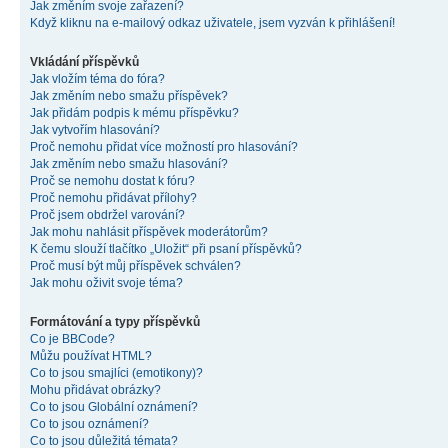
Jak změním svoje zařazení?
Když kliknu na e-mailový odkaz uživatele, jsem vyzván k přihlášení!
Vkládání příspěvků
Jak vložím téma do fóra?
Jak změním nebo smažu příspěvek?
Jak přidám podpis k mému příspěvku?
Jak vytvořím hlasování?
Proč nemohu přidat více možností pro hlasování?
Jak změním nebo smažu hlasování?
Proč se nemohu dostat k fóru?
Proč nemohu přidávat přílohy?
Proč jsem obdržel varování?
Jak mohu nahlásit příspěvek moderátorům?
K čemu slouží tlačítko „Uložit“ při psaní příspěvků?
Proč musí být můj příspěvek schválen?
Jak mohu oživit svoje téma?
Formátování a typy příspěvků
Co je BBCode?
Můžu používat HTML?
Co to jsou smajlíci (emotikony)?
Mohu přidávat obrázky?
Co to jsou Globální oznámení?
Co to jsou oznámení?
Co to jsou důležitá témata?