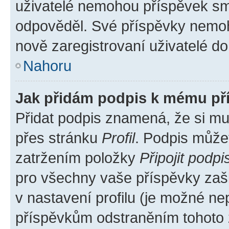
uživatelé nemohou příspěvek sma
odpověděl. Své příspěvky nemoh
nově zaregistrovaní uživatelé do 
Nahoru
Jak přidám podpis k mému př
Přidat podpis znamená, že si mus
přes stránku
Profil
. Podpis může
zatržením položky
Připojit podpi
pro všechny vaše příspěvky zašk
v nastavení profilu (je možné n
příspěvkům odstraněním tohoto z