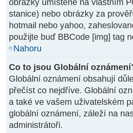
obrázky umístěné na vlastním PC
stanice) nebo obrázky za prověř
hotmail nebo yahoo, zaheslovan
použijte buď BBCode [img] tag n
Nahoru
Co to jsou Globální oznámení
Globální oznámení obsahují důlež
přečíst co nejdříve. Globální o
a také ve vašem uživatelském pan
globální oznámení, záleží na na
administrátoři.