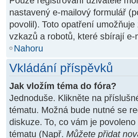
Pouze registrovaní uživatelé moh
nastavený e-mailový formulář (p
povolil). Toto opatření umožňuj
vzkazů a robotů, které sbírají e
Nahoru
Vkládání příspěvků
Jak vložím téma do fóra?
Jednoduše. Klikněte na příslušn
tématu. Možná bude nutné se reg
diskuze. To, co vám je povoleno
tématu (Např.
Můžete přidat nov