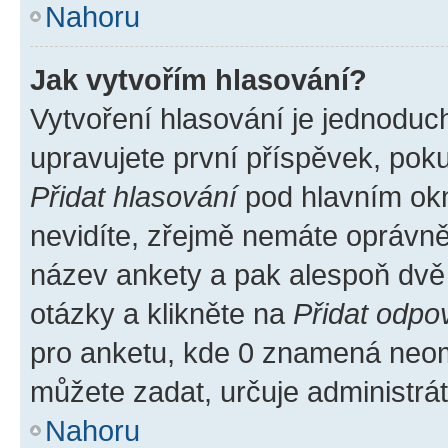
Nahoru
Jak vytvořím hlasování?
Vytvoření hlasování je jednoduc
upravujete první příspěvek, poku
Přidat hlasování
pod hlavním okn
nevidíte, zřejmě nemáte oprávněn
název ankety a pak alespoň dvě
otázky a klikněte na
Přidat odpo
pro anketu, kde 0 znamená neom
můžete zadat, určuje administrá
Nahoru