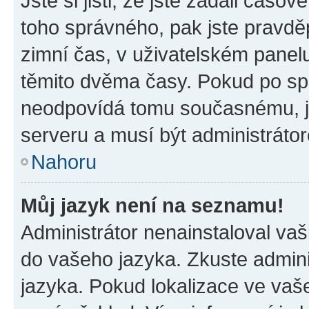
Jste si jisti, že jste zadali časo
toho správného, pak jste pravdě
zimní čas, v uživatelském pane
těmito dvěma časy. Pokud po s
neodpovídá tomu současnému, j
serveru a musí být administráto
Nahoru
Můj jazyk není na seznamu!
Administrátor nenainstaloval vaši
do vašeho jazyka. Zkuste admini
jazyka. Pokud lokalizace ve vaš