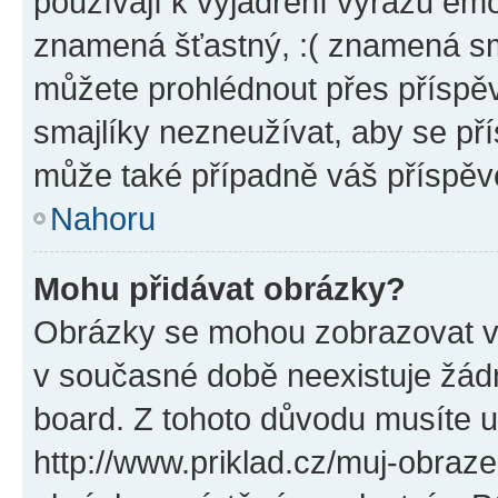
používají k vyjádření výrazu emo
znamená šťastný, :( znamená sm
můžete prohlédnout přes příspěv
smajlíky nezneužívat, aby se př
může také případně váš příspěv
Nahoru
Mohu přidávat obrázky?
Obrázky se mohou zobrazovat ve
v současné době neexistuje žád
board. Z tohoto důvodu musíte u
http://www.priklad.cz/muj-obraz