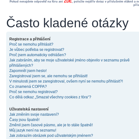
ZDE
Pokud nenajdete odpověď na fóru ani
, položte nejdřív dotaz v příslušném vlákně a 
pří
Často kladené otázky
Registrace a přihlášení
Proč se nemohu přihlásit?
Je vůbec potřeba se registrovat?
Proč jsem automaticky odhlášen?
Jak zabráním, aby se moje uživatelské jméno objevilo v seznamu právě
přihlášených?
Zapomněl jsem heslo!
Zaregistroval jsem se, ale nemohu se přihlásit!
V minulosti jsem se zaregistroval, ovšem nyní se nemohu přihlásit?!
Co znamená COPPA?
Proč se nemohu registrovat?
Co dělá odkaz „Smazat všechny cookies z fóra“?
Uživatelská nastavení
Jak změním svoje nastavení?
Časy jsou špatně!
Změnil jsem časové pásmo, ale je to stále špatně!
Můj jazyk není na seznamu!
Jak zobrazím obrázek pod uživatelským jménem?