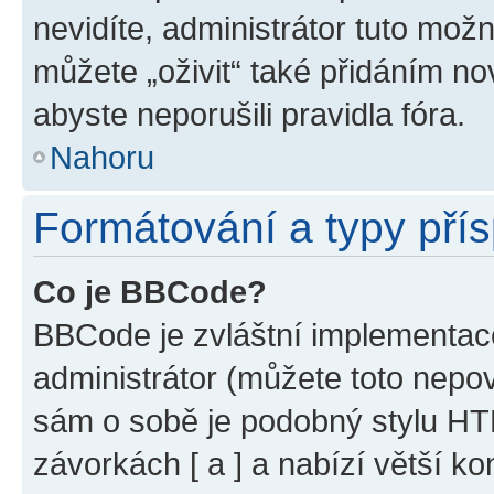
nevidíte, administrátor tuto mo
můžete „oživit“ také přidáním no
abyste neporušili pravidla fóra.
Nahoru
Formátování a typy pří
Co je BBCode?
BBCode je zvláštní implementac
administrátor (můžete toto nepov
sám o sobě je podobný stylu HT
závorkách [ a ] a nabízí větší ko