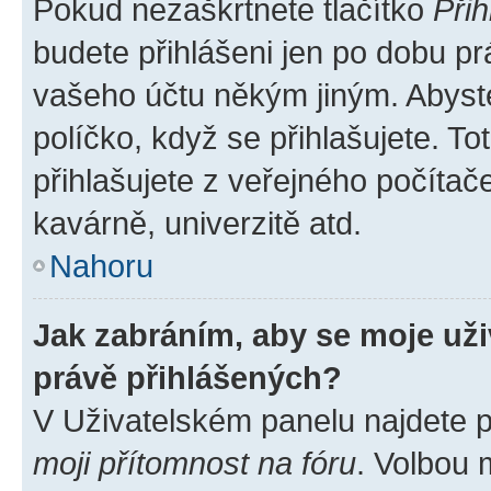
Pokud nezaškrtnete tlačítko
Přih
budete přihlášeni jen po dobu pr
vašeho účtu někým jiným. Abyste 
políčko, když se přihlašujete. 
přihlašujete z veřejného počítač
kavárně, univerzitě atd.
Nahoru
Jak zabráním, aby se moje už
právě přihlášených?
V Uživatelském panelu najdete 
moji přítomnost na fóru
. Volbou