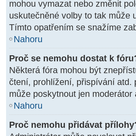
mohou vymazat nebo změnit polož
uskutečněné volby to tak může uč
Tímto opatřením se snažíme zabr
Nahoru
Proč se nemohu dostat k fóru
Některá fóra mohou být znepříst
čtení, prohlížení, přispívání atd.
může poskytnout jen moderátor a 
Nahoru
Proč nemohu přidávat přílohy