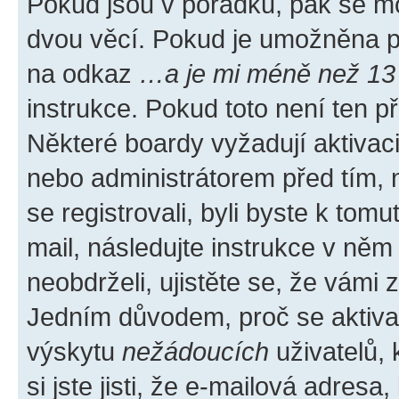
Pokud jsou v pořádku, pak se mo
dvou věcí. Pokud je umožněna pod
na odkaz
…a je mi méně než 13 
instrukce. Pokud toto není ten p
Některé boardy vyžadují aktivac
nebo administrátorem před tím, n
se registrovali, byli byste k tom
mail, následujte instrukce v něm
neobdrželi, ujistěte se, že vámi
Jedním důvodem, proč se aktiva
výskytu
nežádoucích
uživatelů, 
si jste jisti, že e-mailová adresa,