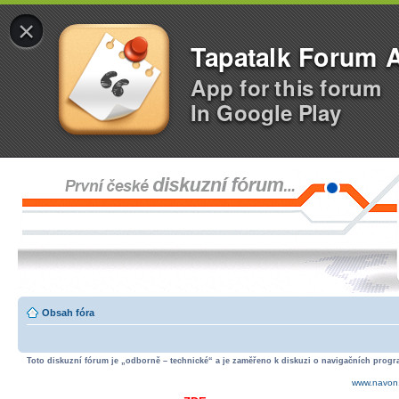
×
Tapatalk Forum 
App for this forum
In Google Play
Obsah fóra
Toto diskuzní fórum je „odborně – technické“ a je zaměřeno k diskuzi o navigačních progra
www.navon.