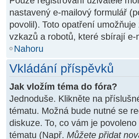
Pouze registrovaní uživatelé moh
nastavený e-mailový formulář (p
povolil). Toto opatření umožňuj
vzkazů a robotů, které sbírají e
Nahoru
Vkládání příspěvků
Jak vložím téma do fóra?
Jednoduše. Klikněte na příslušn
tématu. Možná bude nutné se reg
diskuze. To, co vám je povoleno
tématu (Např.
Můžete přidat nov