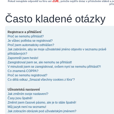
ZDE
Pokud nenajdete odpověď na fóru ani
, položte nejdřív dotaz v příslušném vlákně a 
pří
Často kladené otázky
Registrace a přihlášení
Proč se nemohu přihlásit?
Je vůbec potřeba se registrovat?
Proč jsem automaticky odhlášen?
Jak zabráním, aby se moje uživatelské jméno objevilo v seznamu právě
přihlášených?
Zapomněl jsem heslo!
Zaregistroval jsem se, ale nemohu se přihlásit!
V minulosti jsem se zaregistroval, ovšem nyní se nemohu přihlásit?!
Co znamená COPPA?
Proč se nemohu registrovat?
Co dělá odkaz „Smazat všechny cookies z fóra“?
Uživatelská nastavení
Jak změním svoje nastavení?
Časy jsou špatně!
Změnil jsem časové pásmo, ale je to stále špatně!
Můj jazyk není na seznamu!
Jak zobrazím obrázek pod uživatelským jménem?