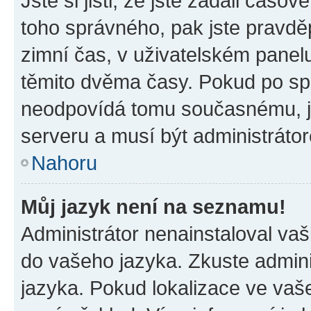
Jste si jisti, že jste zadali časo
toho správného, pak jste pravdě
zimní čas, v uživatelském pane
těmito dvěma časy. Pokud po s
neodpovídá tomu současnému, j
serveru a musí být administráto
Nahoru
Můj jazyk není na seznamu!
Administrátor nenainstaloval vaši
do vašeho jazyka. Zkuste admini
jazyka. Pokud lokalizace ve vaš