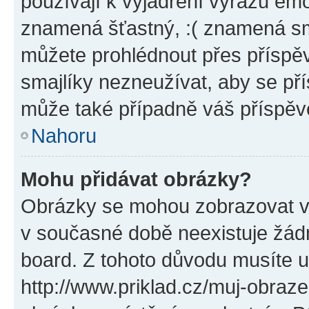
používají k vyjádření výrazu emo
znamená šťastný, :( znamená sm
můžete prohlédnout přes příspěv
smajlíky nezneužívat, aby se př
může také případně váš příspěv
Nahoru
Mohu přidávat obrázky?
Obrázky se mohou zobrazovat ve
v současné době neexistuje žád
board. Z tohoto důvodu musíte u
http://www.priklad.cz/muj-obraz