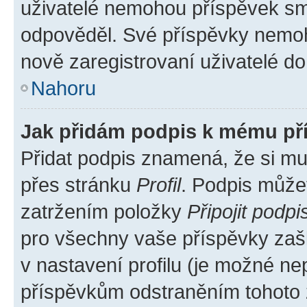
uživatelé nemohou příspěvek sma
odpověděl. Své příspěvky nemoh
nově zaregistrovaní uživatelé do 
Nahoru
Jak přidám podpis k mému př
Přidat podpis znamená, že si mus
přes stránku
Profil
. Podpis může
zatržením položky
Připojit podpi
pro všechny vaše příspěvky zašk
v nastavení profilu (je možné n
příspěvkům odstraněním tohoto z