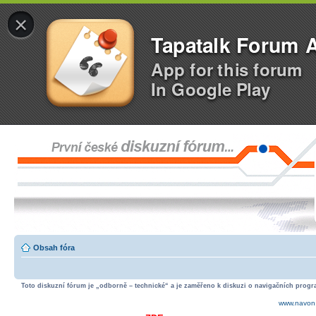
×
Tapatalk Forum 
App for this forum
In Google Play
Obsah fóra
Toto diskuzní fórum je „odborně – technické“ a je zaměřeno k diskuzi o navigačních progra
www.navon.