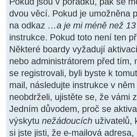
Pokud jsou v pořádku, pak se mo
dvou věcí. Pokud je umožněna pod
na odkaz
…a je mi méně než 13 
instrukce. Pokud toto není ten p
Některé boardy vyžadují aktivac
nebo administrátorem před tím, n
se registrovali, byli byste k tom
mail, následujte instrukce v něm
neobdrželi, ujistěte se, že vámi
Jedním důvodem, proč se aktiva
výskytu
nežádoucích
uživatelů, 
si jste jisti, že e-mailová adresa,