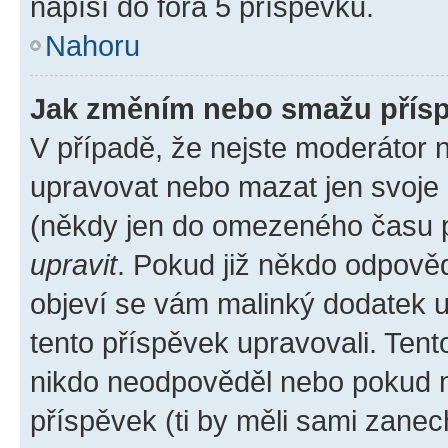
napíší do fóra 5 příspěvků.
Nahoru
Jak změním nebo smažu přís
V případě, že nejste moderátor 
upravovat nebo mazat jen svoje 
(někdy jen do omezeného času po
upravit
. Pokud již někdo odpověd
objeví se vám malinký dodatek u 
tento příspěvek upravovali. Ten
nikdo neodpověděl nebo pokud mo
příspěvek (ti by měli sami zanec