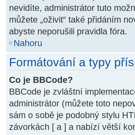
nevidíte, administrátor tuto mo
můžete „oživit“ také přidáním no
abyste neporušili pravidla fóra.
Nahoru
Formátování a typy pří
Co je BBCode?
BBCode je zvláštní implementac
administrátor (můžete toto nepov
sám o sobě je podobný stylu HT
závorkách [ a ] a nabízí větší ko