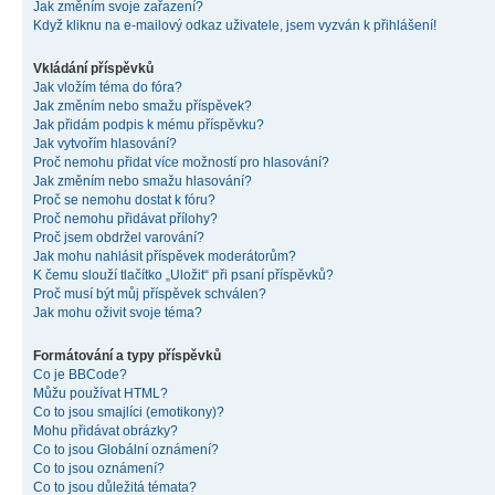
Jak změním svoje zařazení?
Když kliknu na e-mailový odkaz uživatele, jsem vyzván k přihlášení!
Vkládání příspěvků
Jak vložím téma do fóra?
Jak změním nebo smažu příspěvek?
Jak přidám podpis k mému příspěvku?
Jak vytvořím hlasování?
Proč nemohu přidat více možností pro hlasování?
Jak změním nebo smažu hlasování?
Proč se nemohu dostat k fóru?
Proč nemohu přidávat přílohy?
Proč jsem obdržel varování?
Jak mohu nahlásit příspěvek moderátorům?
K čemu slouží tlačítko „Uložit“ při psaní příspěvků?
Proč musí být můj příspěvek schválen?
Jak mohu oživit svoje téma?
Formátování a typy příspěvků
Co je BBCode?
Můžu používat HTML?
Co to jsou smajlíci (emotikony)?
Mohu přidávat obrázky?
Co to jsou Globální oznámení?
Co to jsou oznámení?
Co to jsou důležitá témata?