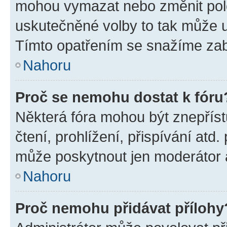
mohou vymazat nebo změnit polož
uskutečněné volby to tak může uč
Tímto opatřením se snažíme zabr
Nahoru
Proč se nemohu dostat k fóru
Některá fóra mohou být znepříst
čtení, prohlížení, přispívání atd.
může poskytnout jen moderátor a 
Nahoru
Proč nemohu přidávat přílohy