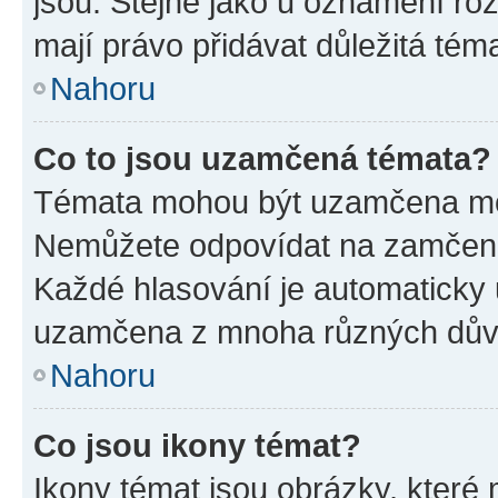
jsou. Stejně jako u oznámení rozh
mají právo přidávat důležitá tém
Nahoru
Co to jsou uzamčená témata?
Témata mohou být uzamčena mo
Nemůžete odpovídat na zamčená 
Každé hlasování je automatick
uzamčena z mnoha různých dův
Nahoru
Co jsou ikony témat?
Ikony témat jsou obrázky, které