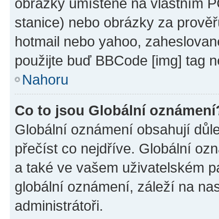
obrázky umístěné na vlastním PC
stanice) nebo obrázky za prověř
hotmail nebo yahoo, zaheslovan
použijte buď BBCode [img] tag n
Nahoru
Co to jsou Globální oznámení
Globální oznámení obsahují důlež
přečíst co nejdříve. Globální o
a také ve vašem uživatelském pan
globální oznámení, záleží na na
administrátoři.