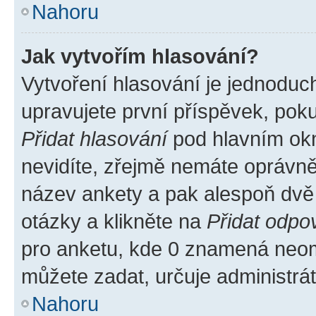
Nahoru
Jak vytvořím hlasování?
Vytvoření hlasování je jednoduc
upravujete první příspěvek, poku
Přidat hlasování
pod hlavním okn
nevidíte, zřejmě nemáte oprávněn
název ankety a pak alespoň dvě
otázky a klikněte na
Přidat odpo
pro anketu, kde 0 znamená neom
můžete zadat, určuje administrá
Nahoru