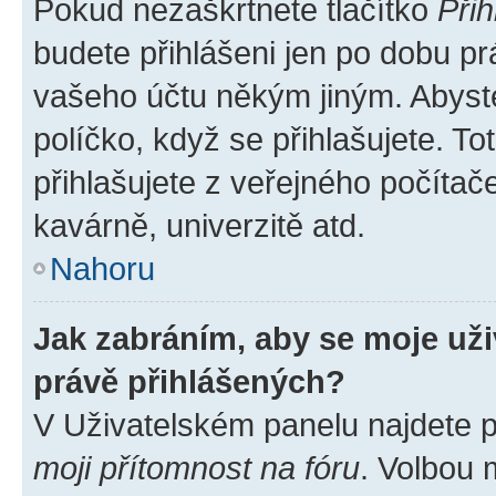
Pokud nezaškrtnete tlačítko
Přih
budete přihlášeni jen po dobu pr
vašeho účtu někým jiným. Abyste 
políčko, když se přihlašujete. 
přihlašujete z veřejného počítač
kavárně, univerzitě atd.
Nahoru
Jak zabráním, aby se moje už
právě přihlášených?
V Uživatelském panelu najdete 
moji přítomnost na fóru
. Volbou