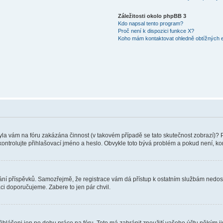
Záležitosti okolo phpBB 3
Kdo napsal tento program?
Proč není k dispozici funkce X?
Koho mám kontaktovat ohledně obtížných e-
 Byla vám na fóru zakázána činnost (v takovém případě se tato skutečnost zobrazí)? 
vu zkontrolujte přihlašovací jméno a heslo. Obvykle toto bývá problém a pokud není, 
vkládání příspěvků. Samozřejmě, že registrace vám dá přístup k ostatním službám ne
aci doporučujeme. Zabere to jen pár chvil.