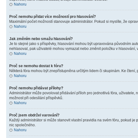
Nahoru
Proč nemohu přidat více možností pro hlasování?
Maximální počet možností stanovuje administrátor. Pokud si myslíte, že opravd
Nahoru
Jak změním nebo smažu hlasování?
Je to stejné jako s příspěvky, hlasování mohou být upravována původním aut
nehlasoval, pak uživatelé mohou vymazat nebo změnit položku v hlasování, v 
Nahoru
Proč se nemohu dostat k fóru?
Některá fóra mohou být znepřístupněna určitým lidem či skupinám. Ke čtení, pro
Nahoru
Proč nemohu přidávat přílohy?
Administrátor může povolovat přidávání příloh pro jednotlivá fóra, uživatele
možnost při odesílání příspěvků.
Nahoru
Proč jsem obdržel varování?
Každý administrátor si může stanovit vlastní pravidla na svém fóru, pokud j
nic společného.
Nahoru