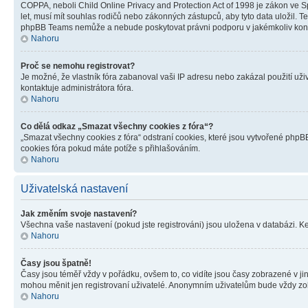
COPPA, neboli Child Online Privacy and Protection Act of 1998 je zákon ve Sp
let, musí mít souhlas rodičů nebo zákonných zástupců, aby tyto data uložil. Te
phpBB Teams nemůže a nebude poskytovat právni podporu v jakémkoliv kont
Nahoru
Proč se nemohu registrovat?
Je možné, že vlastník fóra zabanoval vaši IP adresu nebo zakázal použití uživ
kontaktuje administrátora fóra.
Nahoru
Co dělá odkaz „Smazat všechny cookies z fóra“?
„Smazat všechny cookies z fóra“ odstraní cookies, které jsou vytvořené phpBB
cookies fóra pokud máte potíže s přihlašováním.
Nahoru
Uživatelská nastavení
Jak změním svoje nastavení?
Všechna vaše nastavení (pokud jste registrováni) jsou uložena v databázi. K
Nahoru
Časy jsou špatně!
Časy jsou téměř vždy v pořádku, ovšem to, co vidíte jsou časy zobrazené v j
mohou měnit jen registrovaní uživatelé. Anonymním uživatelům bude vždy zo
Nahoru