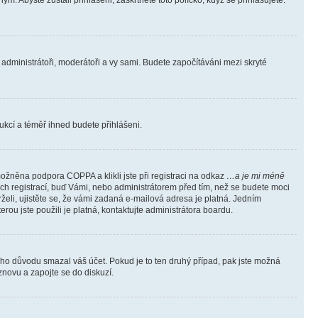
m. Abyste zůstali přihlášeni, zaškrtněte toto políčko, když se přihlašujete.
e administrátoři, moderátoři a vy sami. Budete započítáváni mezi skryté
trukcí a téměř ihned budete přihlášeni.
ožněna podpora COPPA a klikli jste při registraci na odkaz
…a je mi méně
ých registrací, buď Vámi, nebo administrátorem před tím, než se budete moci
rželi, ujistěte se, že vámi zadaná e-mailová adresa je platná. Jedním
terou jste použili je platná, kontaktujte administrátora boardu.
kého důvodu smazal váš účet. Pokud je to ten druhý případ, pak jste možná
 znovu a zapojte se do diskuzí.