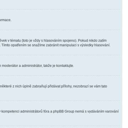
formace.
vek v tématu (toto je vždy s hlasováním spojeno). Pokud nikdo zatím
. Tímto opatřením se snažíme zabránit manipulaci s výsledky hlasování.
 moderátor a administrátor, takže je kontaktujte.
ěkteré z nich úplně zabraňují přidávat přílohy, nezobrazí se vám tato
ně v kompetenci administrátorů fóra a phpBB Group nemá s vydáváním varování