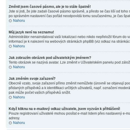
Změnil jsem časové pásmo, ale je to stále špatně!
Jste si jisti, že jste zadali časové pásmo správně, a přesto se čas liší od 
po správném nastavení čas pořád neodpovídá tomu současnému, je čas špatn
Nahoru
Můj jazyk není na seznamu!
Administrátor nenainstaloval vaši lokalizaci nebo nikdo nepřeložil fórum do 
informací je k nalezení na webových stránkách phpBB (viz odkaz na stránkách
Nahoru
Jak zobrazím obrázek pod uživatelským jménem?
Tento obrázek se nazývá avatar. Lze změnit v Uživatelském panelu pod záložko
Nahoru
Jak změním svoje zařazení?
Obecně vzato, svoje zařazení přímo změnit nemůžete (úrovně se objevují pod
přidaných příspěvků a k identifikaci určitých uživatelů, např. označení mode
pak může počet vašich příspěvků snížit.
Nahoru
Když kliknu na e-mailový odkaz uživatele, jsem vyzván k přihlášení!
Pouze registrovaní uživatelé mohou posílat e-mail lidem přes nastavený e-mai
adresy.
Nahoru