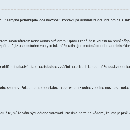
u nezbytně potřebujete více možností, kontaktujte administrátora fóra pro další in
orem, moderátorem nebo administrátorem. Úpravu zahájíte kliknutím na první příspě
případě již uskutečněné volby to tak může učinit jen moderátor nebo administrátor
hlížení, přispívání atd. potřebujete zvláštní autorizaci, kterou může poskytnout jen
, nebo skupiny. Pokud nemáte dostatečná oprávnění z jedné z těchto možností, nebo n
e porušíte, může vám být uděleno varování. Prosíme berte na vědomí, že toto je pl