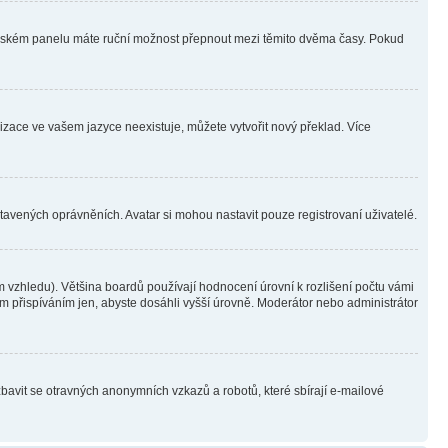
ivatelském panelu máte ruční možnost přepnout mezi těmito dvěma časy. Pokud
lizace ve vašem jazyce neexistuje, můžete vytvořit nový překlad. Více
stavených oprávněních. Avatar si mohou nastavit pouze registrovaní uživatelé.
 vzhledu). Většina boardů používají hodnocení úrovní k rozlišení počtu vámi
ým přispíváním jen, abyste dosáhli vyšší úrovně. Moderátor nebo administrátor
zbavit se otravných anonymních vzkazů a robotů, které sbírají e-mailové