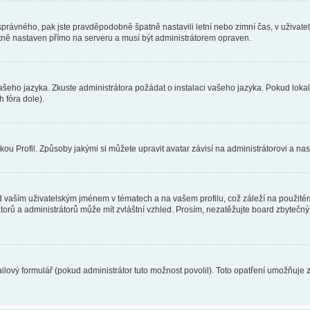
toho správného, pak jste pravděpodobně špatně nastavili letní nebo zimní čas, v už
ě nastaven přímo na serveru a musí být administrátorem opraven.
vašeho jazyka. Zkuste administrátora požádat o instalaci vašeho jazyka. Pokud loka
 fóra dole).
u Profil. Způsoby jakými si můžete upravit avatar závisí na administrátorovi a na
 vaším uživatelským jménem v tématech a na vašem profilu, což záleží na použitém
rátorů a administrátorů může mít zvláštní vzhled. Prosím, nezatěžujte board zbytečn
lový formulář (pokud administrátor tuto možnost povolil). Toto opatření umožňuje 