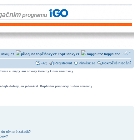
Linkuj!cz
TopClanky.cz
Jaggni to!
FAQ
Registrovat
Přihlásit se
Pokročilé hledání
tware či mapy, ani odkazy které by k nim směřovaly.
ádejte dotazy jen jedenkrát. Duplicitní příspěvky budou smazány.
 do některé zařadit?
piny?