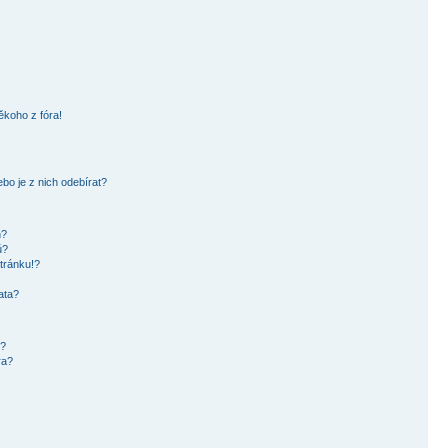
ěkoho z fóra!
bo je z nich odebírat?
h?
ů?
tránku!?
ata?
i?
ra?