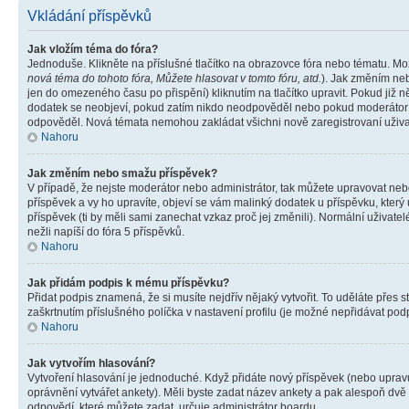
Vkládání příspěvků
Jak vložím téma do fóra?
Jednoduše. Klikněte na příslušné tlačítko na obrazovce fóra nebo tématu. Mo
nová téma do tohoto fóra, Můžete hlasovat v tomto fóru, atd.
). Jak změním neb
jen do omezeného času po přispění) kliknutím na tlačítko upravit. Pokud již n
dodatek se neobjeví, pokud zatím nikdo neodpověděl nebo pokud moderátor či 
odpověděl. Nová témata nemohou zakládat všichni nově zaregistrovaní uživate
Nahoru
Jak změním nebo smažu příspěvek?
V případě, že nejste moderátor nebo administrátor, tak můžete upravovat neb
příspěvek a vy ho upravíte, objeví se vám malinký dodatek u příspěvku, který
příspěvek (ti by měli sami zanechat vzkaz proč jej změnili). Normální uživa
nežli napíší do fóra 5 příspěvků.
Nahoru
Jak přidám podpis k mému příspěvku?
Přidat podpis znamená, že si musíte nejdřív nějaký vytvořit. To uděláte přes 
zaškrtnutím příslušného políčka v nastavení profilu (je možné nepřidávat po
Nahoru
Jak vytvořím hlasování?
Vytvoření hlasování je jednoduché. Když přidáte nový příspěvek (nebo upravuj
oprávnění vytvářet ankety). Měli byste zadat název ankety a pak alespoň dv
odpovědí, které můžete zadat, určuje administrátor boardu.