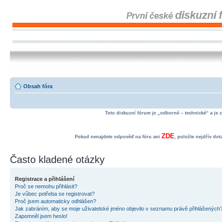
Obsah fóra
Toto diskuzní fórum je „odborně – technické“ a je 
ZDE
Pokud nenajdete odpověď na fóru ani
, položte nejdřív do
Často kladené otázky
Registrace a přihlášení
Proč se nemohu přihlásit?
Je vůbec potřeba se registrovat?
Proč jsem automaticky odhlášen?
Jak zabráním, aby se moje uživatelské jméno objevilo v seznamu právě přihlášených
Zapomněl jsem heslo!