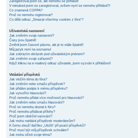
Zaregistroval jsem se, ale nemohu se přihlásit!
V minulosti jsem se zaregistroval, ovšem nyní se nemohu přihlásit?!
Co znamená COPPA?
Proč se nemohu registrovat?
Co dělá odkaz „Smazat všechny cookies z fóra“?
Uživatelská nastavení
Jak změním svoje nastavení?
Časy jsou špatně!
Změnil jsem časové pásmo, ale je to stále špatně!
Můj jazyk není na seznamu!
Jak zobrazím obrázek pod uživatelským jménem?
Jak změním svoje zařazení?
Když kliknu na e-mailový odkaz uživatele, jsem vyzván k přihlášení!
Vkládání příspěvků
Jak vložím téma do fóra?
Jak změním nebo smažu příspěvek?
Jak přidám podpis k mému příspěvku?
Jak vytvořím hlasování?
Proč nemohu přidat více možností pro hlasování?
Jak změním nebo smažu hlasování?
Proč se nemohu dostat k fóru?
Proč nemohu přidávat přílohy?
Proč jsem obdržel varování?
Jak mohu nahlásit příspěvek moderátorům?
K čemu slouží tlačítko „Uložit“ při psaní příspěvků?
Proč musí být můj příspěvek schválen?
Jak mohu oživit svoje téma?