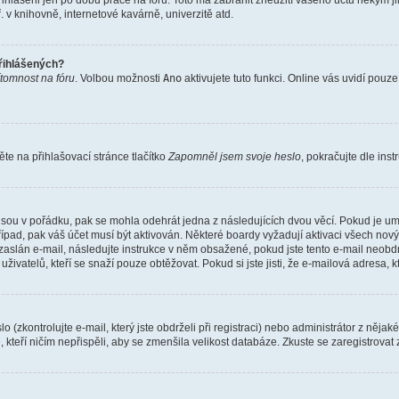
řihlášeni jen po dobu práce na fóru. Toto má zabránit zneužití vašeho účtu někým jiný
v knihovně, internetové kavárně, univerzitě atd.
přihlášených?
ítomnost na fóru
. Volbou možnosti
Ano
aktivujete tuto funkci. Online vás uvidí pouz
e na přihlašovací stránce tlačítko
Zapomněl jsem svoje heslo
, pokračujte dle ins
jsou v pořádku, pak se mohla odehrát jedna z následujících dvou věcí. Pokud je um
řípad, pak váš účet musí být aktivován. Některé boardy vyžadují aktivaci všech nov
yl zaslán e-mail, následujte instrukce v něm obsažené, pokud jste tento e-mail neobd
uživatelů, kteří se snaží pouze obtěžovat. Pokud si jste jisti, že e-mailová adresa, k
(zkontrolujte e-mail, který jste obdrželi při registraci) nebo administrátor z něja
, kteří ničím nepřispěli, aby se zmenšila velikost databáze. Zkuste se zaregistrovat