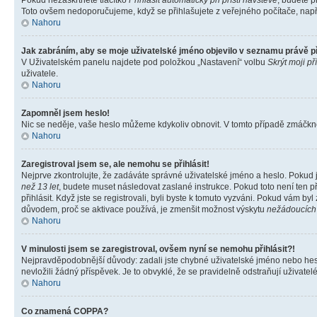
Pokud nezaškrtnete tlačítko
Přihlásit automaticky při příští návštěvě
, budete p
Toto ovšem nedoporučujeme, když se přihlašujete z veřejného počítače, např. 
Nahoru
Jak zabráním, aby se moje uživatelské jméno objevilo v seznamu právě 
V Uživatelském panelu najdete pod položkou „Nastavení“ volbu
Skrýt moji př
uživatele.
Nahoru
Zapomněl jsem heslo!
Nic se neděje, vaše heslo můžeme kdykoliv obnovit. V tomto případě zmáčknět
Nahoru
Zaregistroval jsem se, ale nemohu se přihlásit!
Nejprve zkontrolujte, že zadáváte správné uživatelské jméno a heslo. Pokud 
než 13 let
, budete muset následovat zaslané instrukce. Pokud toto není ten p
přihlásit. Když jste se registrovali, byli byste k tomuto vyzváni. Pokud vám b
důvodem, proč se aktivace používá, je zmenšit možnost výskytu
nežádoucích
Nahoru
V minulosti jsem se zaregistroval, ovšem nyní se nemohu přihlásit?!
Nejpravděpodobnější důvody: zadali jste chybné uživatelské jméno nebo heslo 
nevložili žádný příspěvek. Je to obvyklé, že se pravidelně odstraňují uživatelé
Nahoru
Co znamená COPPA?