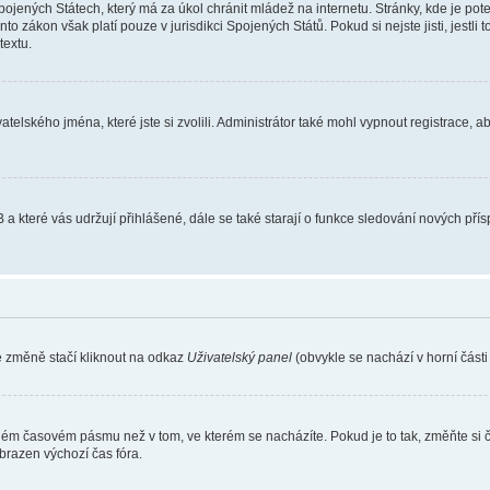
ojených Státech, který má za úkol chránit mládež na internetu. Stránky, kde je po
nto zákon však platí pouze v jurisdikci Spojených Států. Pokud si nejste jisti, jestl
extu.
atelského jména, které jste si zvolili. Administrátor také mohl vypnout registrace, 
 a které vás udržují přihlášené, dále se také starají o funkce sledování nových př
e změně stačí kliknout na odkaz
Uživatelský panel
(obvykle se nachází v horní část
iném časovém pásmu než v tom, ve kterém se nacházíte. Pokud je to tak, změňte si 
brazen výchozí čas fóra.