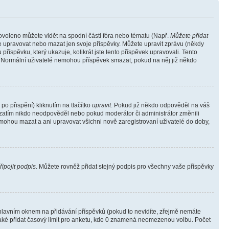
povoleno můžete vidět na spodní části fóra nebo tématu (Např.
Můžete přidat
e upravovat nebo mazat jen svoje příspěvky. Můžete upravit zprávu (někdy
říspěvku, který ukazuje, kolikrát jste tento příspěvek upravovali. Tento
). Normální uživatelé nemohou příspěvek smazat, pokud na něj již někdo
o přispění) kliknutím na tlačítko
upravit
. Pokud již někdo odpověděl na váš
ud zatím nikdo neodpověděl nebo pokud moderátor či administrátor změnili
mohou mazat a ani upravovat všichni nově zaregistrovaní uživatelé do doby,
řipojit podpis
. Můžete rovněž přidat stejný podpis pro všechny vaše příspěvky
lavním oknem na přidávání příspěvků (pokud to nevidíte, zřejmě nemáte
také přidat časový limit pro anketu, kde 0 znamená neomezenou volbu. Počet