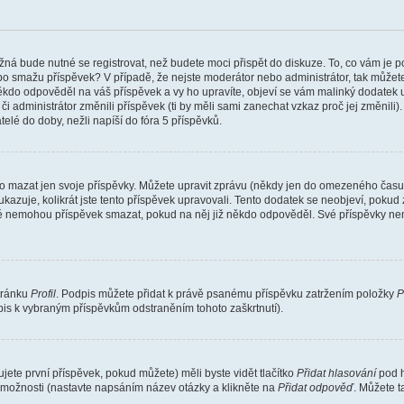
žná bude nutné se registrovat, než budete moci přispět do diskuze. To, co vám je 
o smažu příspěvek? V případě, že nejste moderátor nebo administrátor, tak můžet
ěkdo odpověděl na váš příspěvek a vy ho upravíte, objeví se vám malinký dodatek u p
administrátor změnili příspěvek (ti by měli sami zanechat vzkaz proč jej změnili
lé do doby, nežli napíší do fóra 5 příspěvků.
o mazat jen svoje příspěvky. Můžete upravit zprávu (někdy jen do omezeného času p
 ukazuje, kolikrát jste tento příspěvek upravovali. Tento dodatek se neobjeví, pok
telé nemohou příspěvek smazat, pokud na něj již někdo odpověděl. Své příspěvky ne
stránku
Profil
. Podpis můžete přidat k právě psanému příspěvku zatržením položky
P
dpis k vybraným příspěvkům odstraněním tohoto zaškrtnutí).
ete první příspěvek, pokud můžete) měli byste vidět tlačítko
Přidat hlasování
pod h
ě možnosti (nastavte napsáním název otázky a klikněte na
Přidat odpověď
. Můžete 