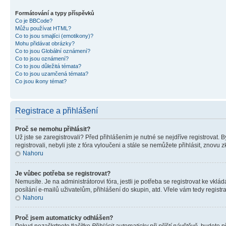
Formátování a typy příspěvků
Co je BBCode?
Můžu používat HTML?
Co to jsou smajlíci (emotikony)?
Mohu přidávat obrázky?
Co to jsou Globální oznámení?
Co to jsou oznámení?
Co to jsou důležitá témata?
Co to jsou uzamčená témata?
Co jsou ikony témat?
Registrace a přihlášení
Proč se nemohu přihlásit?
Už jste se zaregistrovali? Před přihlášením je nutné se nejdříve registrovat.
registrovali, nebyli jste z fóra vyloučeni a stále se nemůžete přihlásit, zno
Nahoru
Je vůbec potřeba se registrovat?
Nemusíte. Je na administrátorovi fóra, jestli je potřeba se registrovat ke 
posílání e-mailů uživatelům, přihlášení do skupin, atd. Vřele vám tedy registr
Nahoru
Proč jsem automaticky odhlášen?