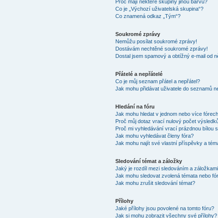
Proč mají některé skupiny jinou barvu?
Co je „Výchozí uživatelská skupina“?
Co znamená odkaz „Tým“?
Soukromé zprávy
Nemůžu posílat soukromé zprávy!
Dostávám nechtěné soukromé zprávy!
Dostal jsem spamový a obtížný e-mail od n
Přátelé a nepřátelé
Co je můj seznam přátel a nepřátel?
Jak mohu přidávat uživatele do seznamů ne
Hledání na fóru
Jak mohu hledat v jednom nebo více fórec
Proč můj dotaz vrací nulový počet výsledk
Proč mi vyhledávání vrací prázdnou bílou s
Jak mohu vyhledávat členy fóra?
Jak mohu najít své vlastní příspěvky a tém
Sledování témat a záložky
Jaký je rozdíl mezi sledováním a záložkam
Jak mohu sledovat zvolená témata nebo fó
Jak mohu zrušit sledování témat?
Přílohy
Jaké přílohy jsou povolené na tomto fóru?
Jak si mohu zobrazit všechny své přílohy?