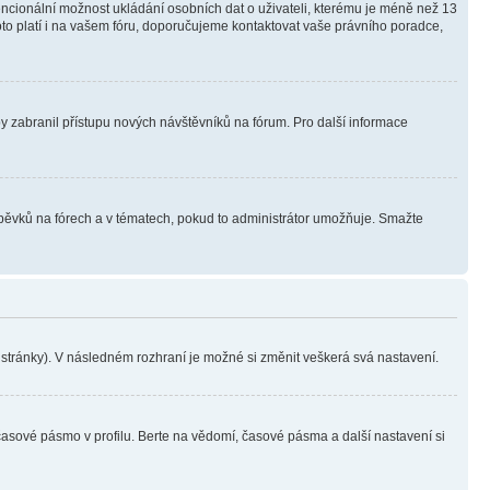
tencionální možnost ukládání osobních dat o uživateli, kterému je méně než 13
i toto platí i na vašem fóru, doporučujeme kontaktovat vaše právního poradce,
aby zabranil přístupu nových návštěvníků na fórum. Pro další informace
íspěvků na fórech a v tématech, pokud to administrátor umožňuje. Smažte
i stránky). V následném rozhraní je možné si změnit veškerá svá nastavení.
časové pásmo v profilu. Berte na vědomí, časové pásma a další nastavení si