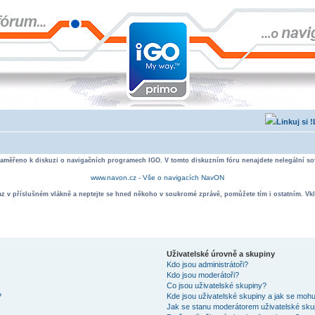
zaměřeno k diskuzi o navigačních programech IGO. V tomto diskuzním fóru nenajdete nelegální sof
www.navon.cz - Vše o navigacích NavON
taz v příslušném vlákně a neptejte se hned někoho v soukromé zprávě, pomůžete tím i ostatním. Vkl
Uživatelské úrovně a skupiny
Kdo jsou administrátoři?
Kdo jsou moderátoři?
Co jsou uživatelské skupiny?
?
Kde jsou uživatelské skupiny a jak se mohu
Jak se stanu moderátorem uživatelské sku