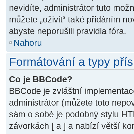
nevidíte, administrátor tuto mo
můžete „oživit“ také přidáním no
abyste neporušili pravidla fóra.
Nahoru
Formátování a typy pří
Co je BBCode?
BBCode je zvláštní implementac
administrátor (můžete toto nepov
sám o sobě je podobný stylu HT
závorkách [ a ] a nabízí větší ko