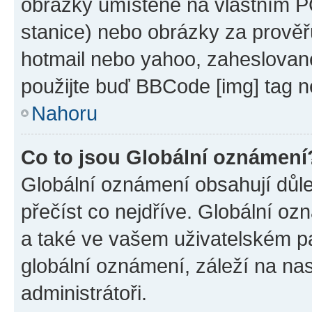
obrázky umístěné na vlastním PC
stanice) nebo obrázky za prověř
hotmail nebo yahoo, zaheslovan
použijte buď BBCode [img] tag n
Nahoru
Co to jsou Globální oznámení
Globální oznámení obsahují důlež
přečíst co nejdříve. Globální o
a také ve vašem uživatelském pan
globální oznámení, záleží na na
administrátoři.