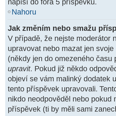
napíší do fóra 5 příspěvků.
Nahoru
Jak změním nebo smažu přís
V případě, že nejste moderátor 
upravovat nebo mazat jen svoje 
(někdy jen do omezeného času po
upravit
. Pokud již někdo odpověd
objeví se vám malinký dodatek u 
tento příspěvek upravovali. Ten
nikdo neodpověděl nebo pokud mo
příspěvek (ti by měli sami zanec