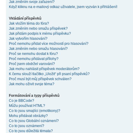
Jak změním svoje zařazení?
Když kliknu na e-mailový odkaz uživatele, jsem vyzván k přihlášení!
Vkládání příspěvků
Jak vložím téma do fóra?
Jak změním nebo smažu příspěvek?
Jak přidám podpis k mému příspěvku?
Jak vytvořím hlasování?
Proč nemohu přidat více možností pro hlasování?
Jak změním nebo smažu hlasování?
Proč se nemohu dostat k fóru?
Proč nemohu přidávat přílohy?
Proč jsem obdržel varování?
Jak mohu nahlásit příspěvek moderátorům?
K čemu slouží tlačítko „Uložit“ při psaní příspěvků?
Proč musí být můj příspěvek schválen?
Jak mohu oživit svoje téma?
Formátování a typy příspěvků
Co je BBCode?
Můžu používat HTML?
Co to jsou smajlíci (emotikony)?
Mohu přidávat obrázky?
Co to jsou Globální oznámení?
Co to jsou oznámení?
Co to jsou důležitá témata?