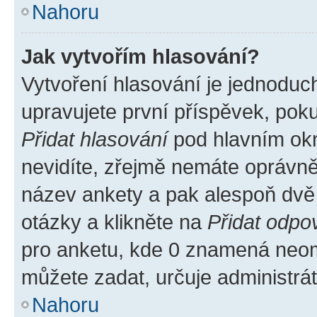
Nahoru
Jak vytvořím hlasování?
Vytvoření hlasování je jednoduc
upravujete první příspěvek, poku
Přidat hlasování
pod hlavním okn
nevidíte, zřejmě nemáte oprávněn
název ankety a pak alespoň dvě
otázky a klikněte na
Přidat odpo
pro anketu, kde 0 znamená neom
můžete zadat, určuje administrá
Nahoru