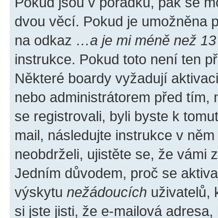
Pokud jsou v pořádku, pak se mo
dvou věcí. Pokud je umožněna pod
na odkaz
…a je mi méně než 13 
instrukce. Pokud toto není ten p
Některé boardy vyžadují aktivac
nebo administrátorem před tím, n
se registrovali, byli byste k tom
mail, následujte instrukce v něm
neobdrželi, ujistěte se, že vámi
Jedním důvodem, proč se aktiva
výskytu
nežádoucích
uživatelů, 
si jste jisti, že e-mailová adresa,