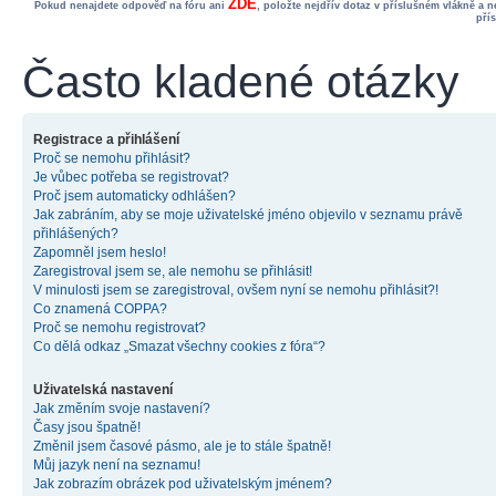
ZDE
Pokud nenajdete odpověď na fóru ani
, položte nejdřív dotaz v příslušném vlákně a 
pří
Často kladené otázky
Registrace a přihlášení
Proč se nemohu přihlásit?
Je vůbec potřeba se registrovat?
Proč jsem automaticky odhlášen?
Jak zabráním, aby se moje uživatelské jméno objevilo v seznamu právě
přihlášených?
Zapomněl jsem heslo!
Zaregistroval jsem se, ale nemohu se přihlásit!
V minulosti jsem se zaregistroval, ovšem nyní se nemohu přihlásit?!
Co znamená COPPA?
Proč se nemohu registrovat?
Co dělá odkaz „Smazat všechny cookies z fóra“?
Uživatelská nastavení
Jak změním svoje nastavení?
Časy jsou špatně!
Změnil jsem časové pásmo, ale je to stále špatně!
Můj jazyk není na seznamu!
Jak zobrazím obrázek pod uživatelským jménem?