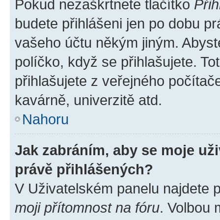
Pokud nezaškrtnete tlačítko
Přih
budete přihlášeni jen po dobu pr
vašeho účtu někým jiným. Abyste 
políčko, když se přihlašujete. 
přihlašujete z veřejného počítač
kavárně, univerzitě atd.
Nahoru
Jak zabráním, aby se moje už
právě přihlášených?
V Uživatelském panelu najdete 
moji přítomnost na fóru
. Volbou