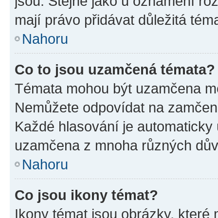
jsou. Stejně jako u oznámení rozh
mají právo přidávat důležitá tém
Nahoru
Co to jsou uzamčená témata?
Témata mohou být uzamčena mo
Nemůžete odpovídat na zamčená 
Každé hlasování je automatick
uzamčena z mnoha různých dův
Nahoru
Co jsou ikony témat?
Ikony témat jsou obrázky, které