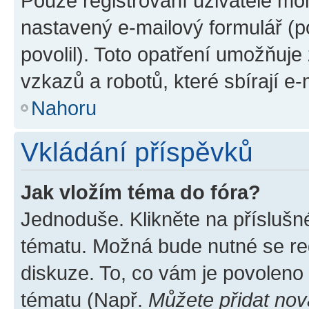
Pouze registrovaní uživatelé moh
nastavený e-mailový formulář (p
povolil). Toto opatření umožňuj
vzkazů a robotů, které sbírají e
Nahoru
Vkládání příspěvků
Jak vložím téma do fóra?
Jednoduše. Klikněte na příslušn
tématu. Možná bude nutné se reg
diskuze. To, co vám je povoleno
tématu (Např.
Můžete přidat nov