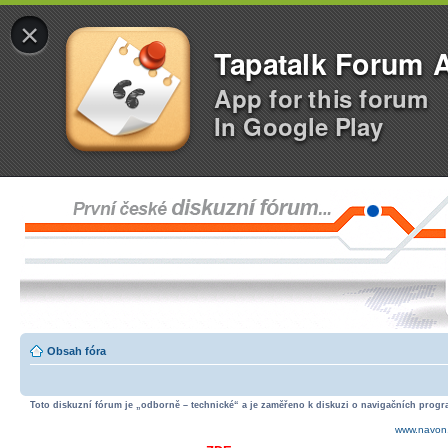
×
Tapatalk Forum 
App for this forum
In Google Play
Obsah fóra
Toto diskuzní fórum je „odborně – technické“ a je zaměřeno k diskuzi o navigačních progra
www.navon.