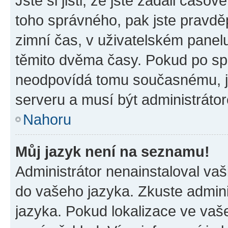
Jste si jisti, že jste zadali časo
toho správného, pak jste pravdě
zimní čas, v uživatelském pane
těmito dvěma časy. Pokud po s
neodpovídá tomu současnému, j
serveru a musí být administráto
Nahoru
Můj jazyk není na seznamu!
Administrátor nenainstaloval vaši
do vašeho jazyka. Zkuste admini
jazyka. Pokud lokalizace ve vaš