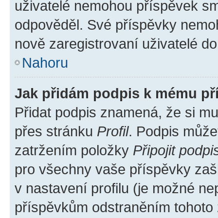
uživatelé nemohou příspěvek sma
odpověděl. Své příspěvky nemoh
nově zaregistrovaní uživatelé do 
Nahoru
Jak přidám podpis k mému př
Přidat podpis znamená, že si mus
přes stránku
Profil
. Podpis může
zatržením položky
Připojit podpi
pro všechny vaše příspěvky zašk
v nastavení profilu (je možné n
příspěvkům odstraněním tohoto z