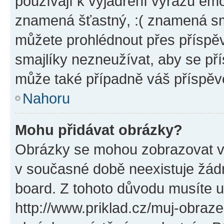
používají k vyjádření výrazu emo
znamená šťastný, :( znamená sm
můžete prohlédnout přes příspěv
smajlíky nezneužívat, aby se př
může také případně váš příspěv
Nahoru
Mohu přidávat obrázky?
Obrázky se mohou zobrazovat ve
v současné době neexistuje žád
board. Z tohoto důvodu musíte u
http://www.priklad.cz/muj-obraz