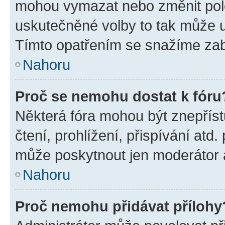
mohou vymazat nebo změnit polož
uskutečněné volby to tak může uč
Tímto opatřením se snažíme zabr
Nahoru
Proč se nemohu dostat k fóru
Některá fóra mohou být znepříst
čtení, prohlížení, přispívání atd.
může poskytnout jen moderátor a 
Nahoru
Proč nemohu přidávat přílohy