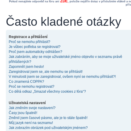
ZDE
Pokud nenajdete odpověď na fóru ani
, položte nejdřív dotaz v příslušném vlákně a 
pří
Často kladené otázky
Registrace a přihlášení
Proč se nemohu přihlásit?
Je vůbec potřeba se registrovat?
Proč jsem automaticky odhlášen?
Jak zabráním, aby se moje uživatelské jméno objevilo v seznamu právě
přihlášených?
Zapomněl jsem heslo!
Zaregistroval jsem se, ale nemohu se přihlásit!
V minulosti jsem se zaregistroval, ovšem nyní se nemohu přihlásit?!
Co znamená COPPA?
Proč se nemohu registrovat?
Co dělá odkaz „Smazat všechny cookies z fóra“?
Uživatelská nastavení
Jak změním svoje nastavení?
Časy jsou špatně!
Změnil jsem časové pásmo, ale je to stále špatně!
Můj jazyk není na seznamu!
Jak zobrazím obrázek pod uživatelským jménem?