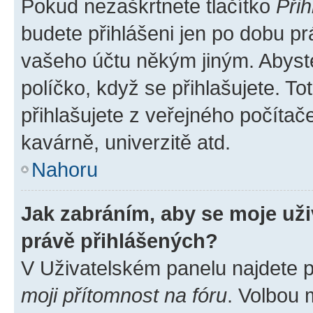
Pokud nezaškrtnete tlačítko
Přih
budete přihlášeni jen po dobu pr
vašeho účtu někým jiným. Abyste 
políčko, když se přihlašujete. 
přihlašujete z veřejného počítač
kavárně, univerzitě atd.
Nahoru
Jak zabráním, aby se moje už
právě přihlášených?
V Uživatelském panelu najdete 
moji přítomnost na fóru
. Volbou