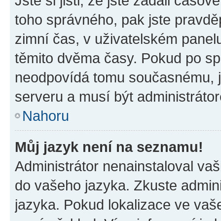
Jste si jisti, že jste zadali časo
toho správného, pak jste pravdě
zimní čas, v uživatelském pane
těmito dvěma časy. Pokud po s
neodpovídá tomu současnému, j
serveru a musí být administráto
Nahoru
Můj jazyk není na seznamu!
Administrátor nenainstaloval vaši
do vašeho jazyka. Zkuste admini
jazyka. Pokud lokalizace ve vaš