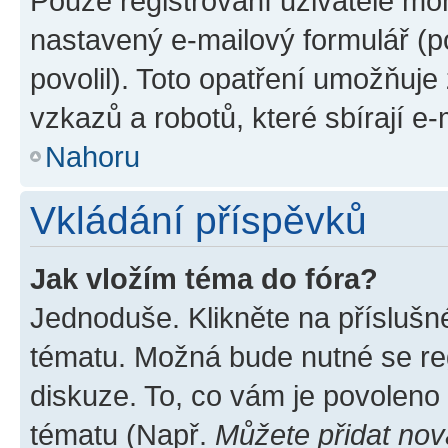
Pouze registrovaní uživatelé moh
nastavený e-mailový formulář (p
povolil). Toto opatření umožňuj
vzkazů a robotů, které sbírají e
Nahoru
Vkládání příspěvků
Jak vložím téma do fóra?
Jednoduše. Klikněte na příslušn
tématu. Možná bude nutné se reg
diskuze. To, co vám je povoleno
tématu (Např.
Můžete přidat nov