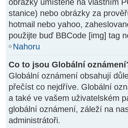
obrázky umístěné na vlastním PC
stanice) nebo obrázky za prověř
hotmail nebo yahoo, zaheslovan
použijte buď BBCode [img] tag n
Nahoru
Co to jsou Globální oznámení
Globální oznámení obsahují důlež
přečíst co nejdříve. Globální o
a také ve vašem uživatelském pan
globální oznámení, záleží na na
administrátoři.