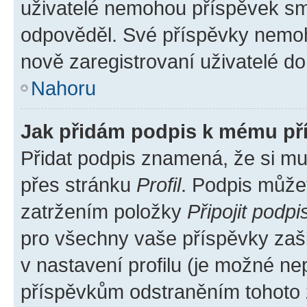
uživatelé nemohou příspěvek sma
odpověděl. Své příspěvky nemoh
nově zaregistrovaní uživatelé do 
Nahoru
Jak přidám podpis k mému př
Přidat podpis znamená, že si mus
přes stránku
Profil
. Podpis může
zatržením položky
Připojit podpi
pro všechny vaše příspěvky zašk
v nastavení profilu (je možné n
příspěvkům odstraněním tohoto z