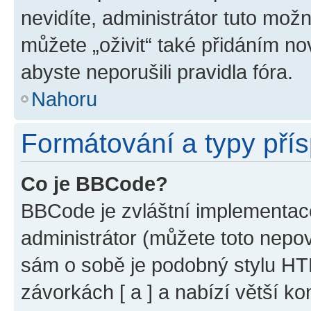
nevidíte, administrátor tuto mo
můžete „oživit“ také přidáním no
abyste neporušili pravidla fóra.
Nahoru
Formátování a typy pří
Co je BBCode?
BBCode je zvláštní implementac
administrátor (můžete toto nepov
sám o sobě je podobný stylu HT
závorkách [ a ] a nabízí větší ko