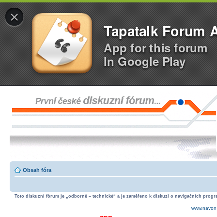
×
Tapatalk Forum 
App for this forum
In Google Play
Obsah fóra
Toto diskuzní fórum je „odborně – technické“ a je zaměřeno k diskuzi o navigačních progra
www.navon.