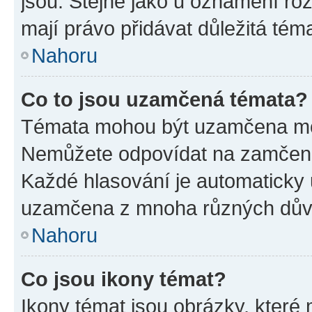
jsou. Stejně jako u oznámení rozh
mají právo přidávat důležitá tém
Nahoru
Co to jsou uzamčená témata?
Témata mohou být uzamčena mo
Nemůžete odpovídat na zamčená 
Každé hlasování je automatick
uzamčena z mnoha různých dův
Nahoru
Co jsou ikony témat?
Ikony témat jsou obrázky, které