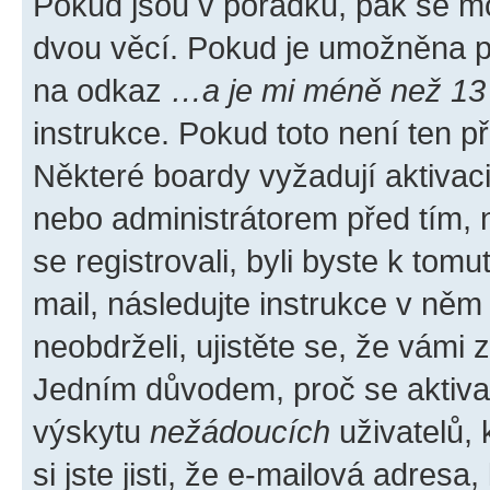
Pokud jsou v pořádku, pak se mo
dvou věcí. Pokud je umožněna pod
na odkaz
…a je mi méně než 13 
instrukce. Pokud toto není ten p
Některé boardy vyžadují aktivac
nebo administrátorem před tím, n
se registrovali, byli byste k tom
mail, následujte instrukce v něm
neobdrželi, ujistěte se, že vámi
Jedním důvodem, proč se aktiva
výskytu
nežádoucích
uživatelů, 
si jste jisti, že e-mailová adresa,