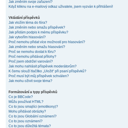
Jak změním svoje zařazení?
Když kliknu na e-mailový odkaz uživatele, jsem vyzván k přihlášení!
Vkládání příspěvků
Jak vložím téma do fóra?
Jak změním nebo smažu příspěvek?
Jak přidám podpis k mému příspěvku?
Jak vytvořím hlasování?
Proč nemohu přidat více možností pro hlasování?
Jak změním nebo smažu hlasování?
Proč se nemohu dostat k fóru?
Proč nemohu přidávat přílohy?
Proč jsem obdržel varování?
Jak mohu nahlásit příspěvek moderátorům?
K čemu slouží tlačítko „Uložit“ při psaní příspěvků?
Proč musí být můj příspěvek schválen?
Jak mohu oživit svoje téma?
Formátování a typy příspěvků
Co je BBCode?
Můžu používat HTML?
Co to jsou smajlíci (emotikony)?
Mohu přidávat obrázky?
Co to jsou Globální oznámení?
Co to jsou oznámení?
Co to jsou důležitá témata?