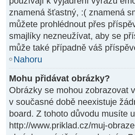
používají k vyjádření výrazu emo
znamená šťastný, :( znamená sm
můžete prohlédnout přes příspěv
smajlíky nezneužívat, aby se př
může také případně váš příspěv
Nahoru
Mohu přidávat obrázky?
Obrázky se mohou zobrazovat ve
v současné době neexistuje žád
board. Z tohoto důvodu musíte u
http://www.priklad.cz/muj-obraz