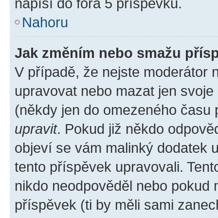
napíší do fóra 5 příspěvků.
Nahoru
Jak změním nebo smažu přís
V případě, že nejste moderátor 
upravovat nebo mazat jen svoje 
(někdy jen do omezeného času po
upravit
. Pokud již někdo odpověd
objeví se vám malinký dodatek u 
tento příspěvek upravovali. Ten
nikdo neodpověděl nebo pokud mo
příspěvek (ti by měli sami zanec