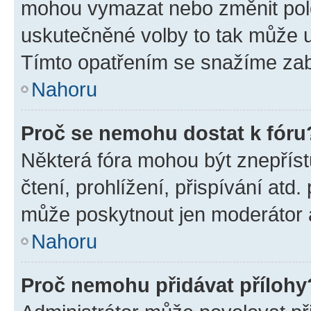
mohou vymazat nebo změnit polož
uskutečněné volby to tak může uč
Tímto opatřením se snažíme zabr
Nahoru
Proč se nemohu dostat k fóru
Některá fóra mohou být znepříst
čtení, prohlížení, přispívání atd.
může poskytnout jen moderátor a 
Nahoru
Proč nemohu přidávat přílohy