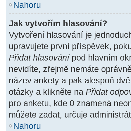
Nahoru
Jak vytvořím hlasování?
Vytvoření hlasování je jednoduc
upravujete první příspěvek, poku
Přidat hlasování
pod hlavním okn
nevidíte, zřejmě nemáte oprávněn
název ankety a pak alespoň dvě
otázky a klikněte na
Přidat odpo
pro anketu, kde 0 znamená neom
můžete zadat, určuje administrá
Nahoru