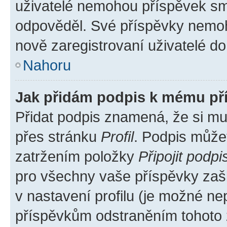
uživatelé nemohou příspěvek sma
odpověděl. Své příspěvky nemoh
nově zaregistrovaní uživatelé do 
Nahoru
Jak přidám podpis k mému př
Přidat podpis znamená, že si mus
přes stránku
Profil
. Podpis může
zatržením položky
Připojit podpi
pro všechny vaše příspěvky zašk
v nastavení profilu (je možné n
příspěvkům odstraněním tohoto z