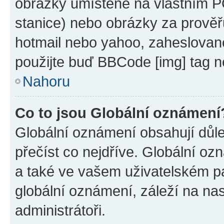
obrázky umístěné na vlastním PC
stanice) nebo obrázky za prověř
hotmail nebo yahoo, zaheslovan
použijte buď BBCode [img] tag n
Nahoru
Co to jsou Globální oznámení
Globální oznámení obsahují důlež
přečíst co nejdříve. Globální o
a také ve vašem uživatelském pan
globální oznámení, záleží na na
administrátoři.