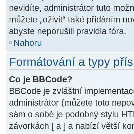
nevidíte, administrátor tuto mo
můžete „oživit“ také přidáním no
abyste neporušili pravidla fóra.
Nahoru
Formátování a typy pří
Co je BBCode?
BBCode je zvláštní implementac
administrátor (můžete toto nepov
sám o sobě je podobný stylu HT
závorkách [ a ] a nabízí větší ko