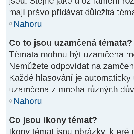
jsou. Stejně jako u oznámení rozh
mají právo přidávat důležitá tém
Nahoru
Co to jsou uzamčená témata?
Témata mohou být uzamčena mo
Nemůžete odpovídat na zamčená 
Každé hlasování je automatick
uzamčena z mnoha různých dův
Nahoru
Co jsou ikony témat?
Ikony témat jsou obrázky, které