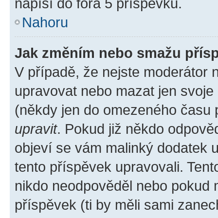
napíší do fóra 5 příspěvků.
Nahoru
Jak změním nebo smažu přís
V případě, že nejste moderátor 
upravovat nebo mazat jen svoje 
(někdy jen do omezeného času po
upravit
. Pokud již někdo odpověd
objeví se vám malinký dodatek u 
tento příspěvek upravovali. Ten
nikdo neodpověděl nebo pokud mo
příspěvek (ti by měli sami zanec