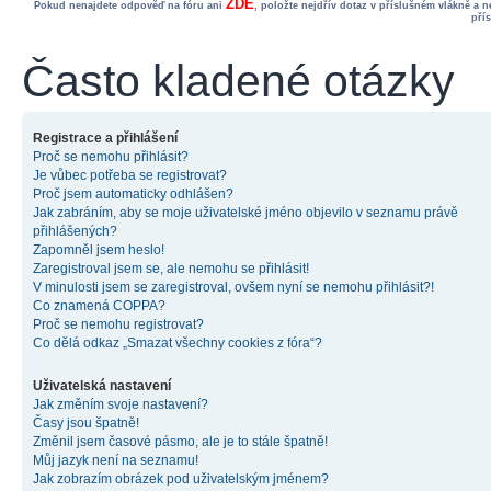
ZDE
Pokud nenajdete odpověď na fóru ani
, položte nejdřív dotaz v příslušném vlákně a 
pří
Často kladené otázky
Registrace a přihlášení
Proč se nemohu přihlásit?
Je vůbec potřeba se registrovat?
Proč jsem automaticky odhlášen?
Jak zabráním, aby se moje uživatelské jméno objevilo v seznamu právě
přihlášených?
Zapomněl jsem heslo!
Zaregistroval jsem se, ale nemohu se přihlásit!
V minulosti jsem se zaregistroval, ovšem nyní se nemohu přihlásit?!
Co znamená COPPA?
Proč se nemohu registrovat?
Co dělá odkaz „Smazat všechny cookies z fóra“?
Uživatelská nastavení
Jak změním svoje nastavení?
Časy jsou špatně!
Změnil jsem časové pásmo, ale je to stále špatně!
Můj jazyk není na seznamu!
Jak zobrazím obrázek pod uživatelským jménem?