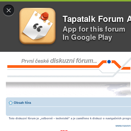
×
Tapatalk Forum 
App for this forum
In Google Play
Obsah fóra
Toto diskuzní fórum je „odborně – technické“ a je zaměřeno k diskuzi o navigačních progra
www.navon.