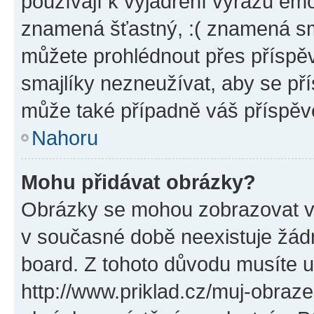
používají k vyjádření výrazu emo
znamená šťastný, :( znamená sm
můžete prohlédnout přes příspěv
smajlíky nezneužívat, aby se př
může také případně váš příspěv
Nahoru
Mohu přidávat obrázky?
Obrázky se mohou zobrazovat ve
v současné době neexistuje žád
board. Z tohoto důvodu musíte u
http://www.priklad.cz/muj-obraz