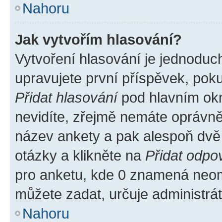
Nahoru
Jak vytvořím hlasování?
Vytvoření hlasování je jednoduc
upravujete první příspěvek, poku
Přidat hlasování
pod hlavním okn
nevidíte, zřejmě nemáte oprávněn
název ankety a pak alespoň dvě
otázky a klikněte na
Přidat odpo
pro anketu, kde 0 znamená neom
můžete zadat, určuje administrá
Nahoru