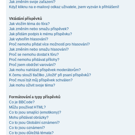
Jak změním svoje zařazení?
Když kliknu na e-mailový odkaz uživatele, jsem vyzván k přihlášení!
Vkládání příspěvků
Jak vložím téma do fóra?
Jak změním nebo smažu příspěvek?
Jak přidám podpis k mému příspěvku?
Jak vytvořím hlasování?
Proč nemohu přidat více možností pro hlasování?
Jak změním nebo smažu hlasování?
Proč se nemohu dostat k fóru?
Proč nemohu přidávat přílohy?
Proč jsem obdržel varování?
Jak mohu nahlásit příspěvek moderátorům?
K čemu slouží tlačítko „Uložit“ při psaní příspěvků?
Proč musí být můj příspěvek schválen?
Jak mohu oživit svoje téma?
Formátování a typy příspěvků
Co je BBCode?
Můžu používat HTML?
Co to jsou smajlíci (emotikony)?
Mohu přidávat obrázky?
Co to jsou Globální oznámení?
Co to jsou oznámení?
Co to jsou důležitá témata?