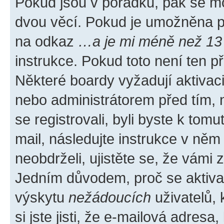
Pokud jsou v pořádku, pak se mo
dvou věcí. Pokud je umožněna pod
na odkaz
…a je mi méně než 13 
instrukce. Pokud toto není ten p
Některé boardy vyžadují aktivac
nebo administrátorem před tím, n
se registrovali, byli byste k tom
mail, následujte instrukce v něm
neobdrželi, ujistěte se, že vámi
Jedním důvodem, proč se aktiva
výskytu
nežádoucích
uživatelů, 
si jste jisti, že e-mailová adresa,