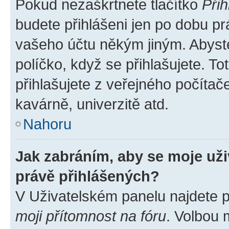
Pokud nezaškrtnete tlačítko
Přih
budete přihlášeni jen po dobu pr
vašeho účtu někým jiným. Abyste 
políčko, když se přihlašujete. 
přihlašujete z veřejného počítač
kavárně, univerzitě atd.
Nahoru
Jak zabráním, aby se moje už
právě přihlášených?
V Uživatelském panelu najdete 
moji přítomnost na fóru
. Volbou