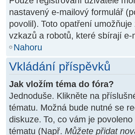
Pouze registrovaní uživatelé moh
nastavený e-mailový formulář (p
povolil). Toto opatření umožňuj
vzkazů a robotů, které sbírají e
Nahoru
Vkládání příspěvků
Jak vložím téma do fóra?
Jednoduše. Klikněte na příslušn
tématu. Možná bude nutné se reg
diskuze. To, co vám je povoleno
tématu (Např.
Můžete přidat nov