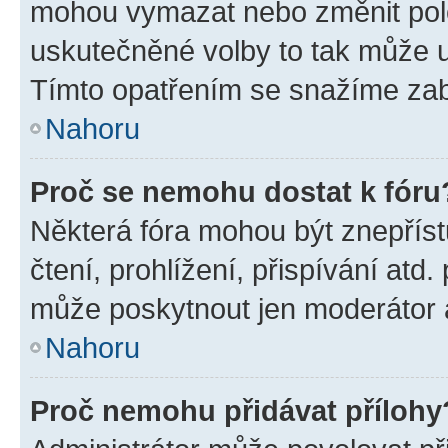
mohou vymazat nebo změnit polož
uskutečněné volby to tak může uč
Tímto opatřením se snažíme zabr
Nahoru
Proč se nemohu dostat k fóru
Některá fóra mohou být znepříst
čtení, prohlížení, přispívání atd.
může poskytnout jen moderátor a 
Nahoru
Proč nemohu přidávat přílohy