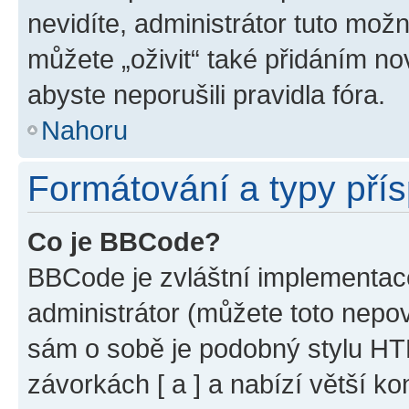
nevidíte, administrátor tuto mo
můžete „oživit“ také přidáním no
abyste neporušili pravidla fóra.
Nahoru
Formátování a typy pří
Co je BBCode?
BBCode je zvláštní implementac
administrátor (můžete toto nepov
sám o sobě je podobný stylu HT
závorkách [ a ] a nabízí větší ko