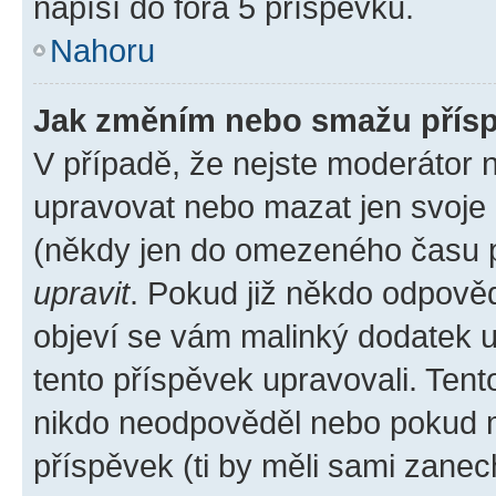
napíší do fóra 5 příspěvků.
Nahoru
Jak změním nebo smažu přís
V případě, že nejste moderátor 
upravovat nebo mazat jen svoje 
(někdy jen do omezeného času po
upravit
. Pokud již někdo odpověd
objeví se vám malinký dodatek u 
tento příspěvek upravovali. Ten
nikdo neodpověděl nebo pokud mo
příspěvek (ti by měli sami zanec