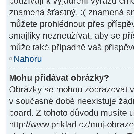
používají k vyjádření výrazu emo
znamená šťastný, :( znamená sm
můžete prohlédnout přes příspěv
smajlíky nezneužívat, aby se př
může také případně váš příspěv
Nahoru
Mohu přidávat obrázky?
Obrázky se mohou zobrazovat ve
v současné době neexistuje žád
board. Z tohoto důvodu musíte u
http://www.priklad.cz/muj-obraz