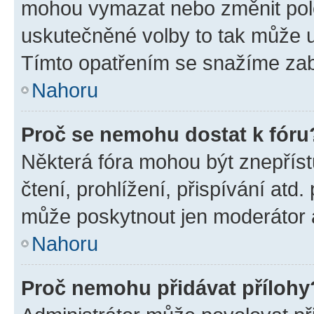
mohou vymazat nebo změnit polož
uskutečněné volby to tak může uč
Tímto opatřením se snažíme zabr
Nahoru
Proč se nemohu dostat k fóru
Některá fóra mohou být znepříst
čtení, prohlížení, přispívání atd.
může poskytnout jen moderátor a 
Nahoru
Proč nemohu přidávat přílohy