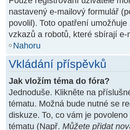
Pouze registrovaní uživatelé moh
nastavený e-mailový formulář (p
povolil). Toto opatření umožňuj
vzkazů a robotů, které sbírají e
Nahoru
Vkládání příspěvků
Jak vložím téma do fóra?
Jednoduše. Klikněte na příslušn
tématu. Možná bude nutné se reg
diskuze. To, co vám je povoleno
tématu (Např.
Můžete přidat nov