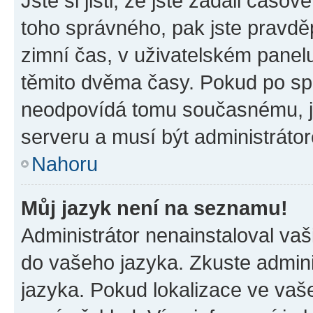
Jste si jisti, že jste zadali časo
toho správného, pak jste pravdě
zimní čas, v uživatelském pane
těmito dvěma časy. Pokud po s
neodpovídá tomu současnému, j
serveru a musí být administráto
Nahoru
Můj jazyk není na seznamu!
Administrátor nenainstaloval vaši
do vašeho jazyka. Zkuste admini
jazyka. Pokud lokalizace ve vaš