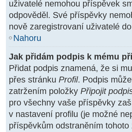
uživatelé nemohou příspěvek sma
odpověděl. Své příspěvky nemoh
nově zaregistrovaní uživatelé do 
Nahoru
Jak přidám podpis k mému př
Přidat podpis znamená, že si mus
přes stránku
Profil
. Podpis může
zatržením položky
Připojit podpi
pro všechny vaše příspěvky zašk
v nastavení profilu (je možné n
příspěvkům odstraněním tohoto z