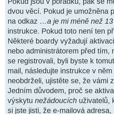
Pokud jsou v pořádku, pak se mo
dvou věcí. Pokud je umožněna pod
na odkaz
…a je mi méně než 13 
instrukce. Pokud toto není ten p
Některé boardy vyžadují aktivac
nebo administrátorem před tím, n
se registrovali, byli byste k tom
mail, následujte instrukce v něm
neobdrželi, ujistěte se, že vámi
Jedním důvodem, proč se aktiva
výskytu
nežádoucích
uživatelů, 
si jste jisti, že e-mailová adresa,