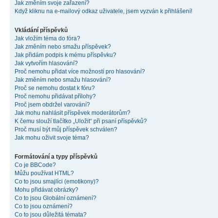
Jak změním svoje zařazení?
Když kliknu na e-mailový odkaz uživatele, jsem vyzván k přihlášení!
Vkládání příspěvků
Jak vložím téma do fóra?
Jak změním nebo smažu příspěvek?
Jak přidám podpis k mému příspěvku?
Jak vytvořím hlasování?
Proč nemohu přidat více možností pro hlasování?
Jak změním nebo smažu hlasování?
Proč se nemohu dostat k fóru?
Proč nemohu přidávat přílohy?
Proč jsem obdržel varování?
Jak mohu nahlásit příspěvek moderátorům?
K čemu slouží tlačítko „Uložit“ při psaní příspěvků?
Proč musí být můj příspěvek schválen?
Jak mohu oživit svoje téma?
Formátování a typy příspěvků
Co je BBCode?
Můžu používat HTML?
Co to jsou smajlíci (emotikony)?
Mohu přidávat obrázky?
Co to jsou Globální oznámení?
Co to jsou oznámení?
Co to jsou důležitá témata?