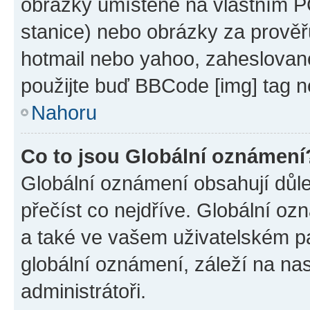
obrázky umístěné na vlastním PC
stanice) nebo obrázky za prověř
hotmail nebo yahoo, zaheslovan
použijte buď BBCode [img] tag n
Nahoru
Co to jsou Globální oznámení
Globální oznámení obsahují důlež
přečíst co nejdříve. Globální o
a také ve vašem uživatelském pan
globální oznámení, záleží na na
administrátoři.