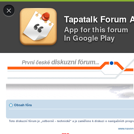
×
Tapatalk Forum 
App for this forum
In Google Play
Obsah fóra
Toto diskuzní fórum je „odborně – technické“ a je zaměřeno k diskuzi o navigačních progra
www.navon.