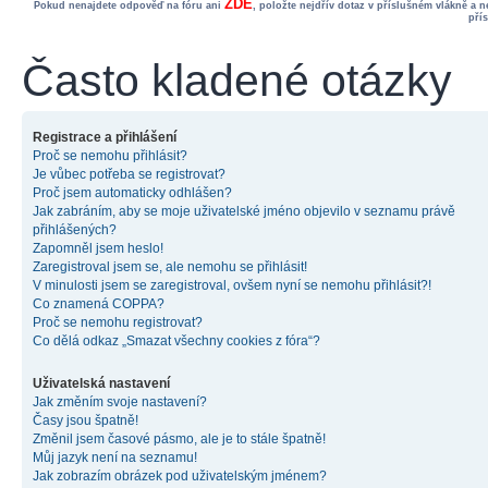
ZDE
Pokud nenajdete odpověď na fóru ani
, položte nejdřív dotaz v příslušném vlákně a 
pří
Často kladené otázky
Registrace a přihlášení
Proč se nemohu přihlásit?
Je vůbec potřeba se registrovat?
Proč jsem automaticky odhlášen?
Jak zabráním, aby se moje uživatelské jméno objevilo v seznamu právě
přihlášených?
Zapomněl jsem heslo!
Zaregistroval jsem se, ale nemohu se přihlásit!
V minulosti jsem se zaregistroval, ovšem nyní se nemohu přihlásit?!
Co znamená COPPA?
Proč se nemohu registrovat?
Co dělá odkaz „Smazat všechny cookies z fóra“?
Uživatelská nastavení
Jak změním svoje nastavení?
Časy jsou špatně!
Změnil jsem časové pásmo, ale je to stále špatně!
Můj jazyk není na seznamu!
Jak zobrazím obrázek pod uživatelským jménem?