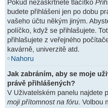
Pokud nezaškrtnete tlačítko
Přih
budete přihlášeni jen po dobu pr
vašeho účtu někým jiným. Abyste 
políčko, když se přihlašujete. 
přihlašujete z veřejného počítač
kavárně, univerzitě atd.
Nahoru
Jak zabráním, aby se moje už
právě přihlášených?
V Uživatelském panelu najdete 
moji přítomnost na fóru
. Volbou