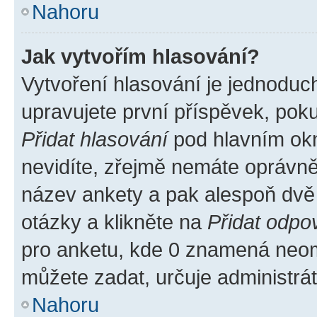
Nahoru
Jak vytvořím hlasování?
Vytvoření hlasování je jednoduc
upravujete první příspěvek, poku
Přidat hlasování
pod hlavním okn
nevidíte, zřejmě nemáte oprávněn
název ankety a pak alespoň dvě
otázky a klikněte na
Přidat odpo
pro anketu, kde 0 znamená neom
můžete zadat, určuje administrá
Nahoru