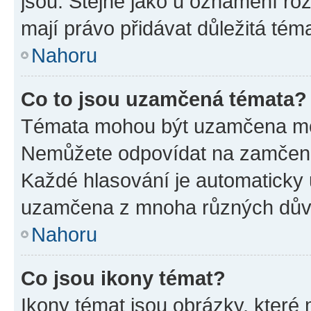
jsou. Stejně jako u oznámení rozh
mají právo přidávat důležitá tém
Nahoru
Co to jsou uzamčená témata?
Témata mohou být uzamčena mo
Nemůžete odpovídat na zamčená 
Každé hlasování je automatick
uzamčena z mnoha různých dův
Nahoru
Co jsou ikony témat?
Ikony témat jsou obrázky, které