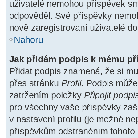
uživatelé nemohou příspěvek sma
odpověděl. Své příspěvky nemoh
nově zaregistrovaní uživatelé do 
Nahoru
Jak přidám podpis k mému př
Přidat podpis znamená, že si mus
přes stránku
Profil
. Podpis může
zatržením položky
Připojit podpi
pro všechny vaše příspěvky zašk
v nastavení profilu (je možné n
příspěvkům odstraněním tohoto z