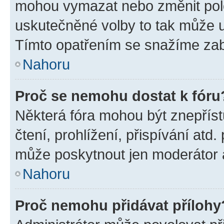
mohou vymazat nebo změnit polož
uskutečněné volby to tak může uč
Tímto opatřením se snažíme zabr
Nahoru
Proč se nemohu dostat k fóru
Některá fóra mohou být znepříst
čtení, prohlížení, přispívání atd.
může poskytnout jen moderátor a 
Nahoru
Proč nemohu přidávat přílohy