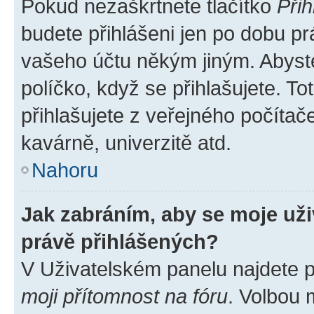
Pokud nezaškrtnete tlačítko
Přih
budete přihlášeni jen po dobu pr
vašeho účtu někým jiným. Abyste 
políčko, když se přihlašujete. 
přihlašujete z veřejného počítač
kavárně, univerzitě atd.
Nahoru
Jak zabráním, aby se moje už
právě přihlášených?
V Uživatelském panelu najdete 
moji přítomnost na fóru
. Volbou