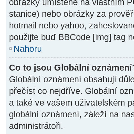
obrázky umístěné na vlastním PC
stanice) nebo obrázky za prověř
hotmail nebo yahoo, zaheslovan
použijte buď BBCode [img] tag n
Nahoru
Co to jsou Globální oznámení
Globální oznámení obsahují důlež
přečíst co nejdříve. Globální o
a také ve vašem uživatelském pan
globální oznámení, záleží na na
administrátoři.