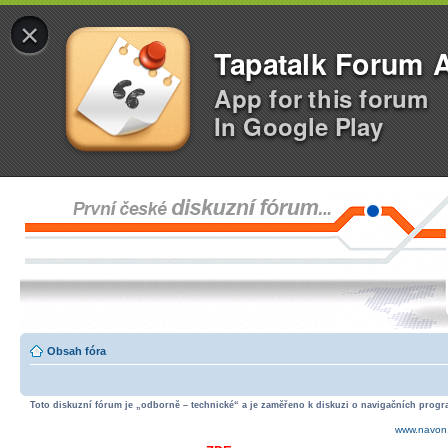
×
Tapatalk Forum 
App for this forum
In Google Play
Obsah fóra
Toto diskuzní fórum je „odborně – technické“ a je zaměřeno k diskuzi o navigačních progra
www.navon.