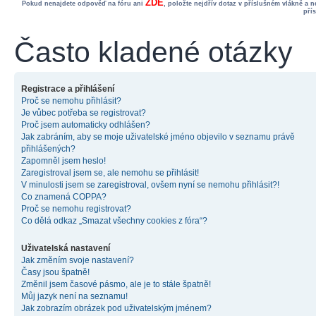
ZDE
Pokud nenajdete odpověď na fóru ani
, položte nejdřív dotaz v příslušném vlákně a 
pří
Často kladené otázky
Registrace a přihlášení
Proč se nemohu přihlásit?
Je vůbec potřeba se registrovat?
Proč jsem automaticky odhlášen?
Jak zabráním, aby se moje uživatelské jméno objevilo v seznamu právě
přihlášených?
Zapomněl jsem heslo!
Zaregistroval jsem se, ale nemohu se přihlásit!
V minulosti jsem se zaregistroval, ovšem nyní se nemohu přihlásit?!
Co znamená COPPA?
Proč se nemohu registrovat?
Co dělá odkaz „Smazat všechny cookies z fóra“?
Uživatelská nastavení
Jak změním svoje nastavení?
Časy jsou špatně!
Změnil jsem časové pásmo, ale je to stále špatně!
Můj jazyk není na seznamu!
Jak zobrazím obrázek pod uživatelským jménem?