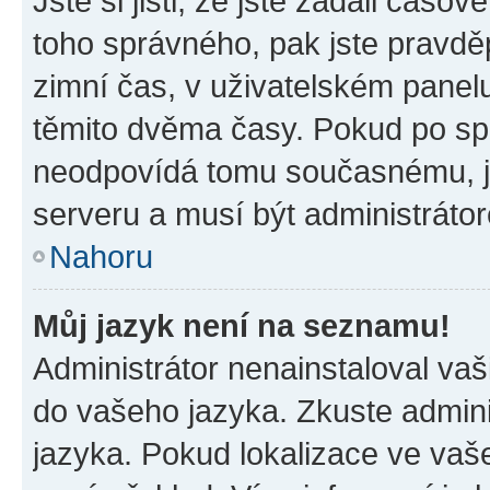
Jste si jisti, že jste zadali časo
toho správného, pak jste pravdě
zimní čas, v uživatelském pane
těmito dvěma časy. Pokud po s
neodpovídá tomu současnému, j
serveru a musí být administráto
Nahoru
Můj jazyk není na seznamu!
Administrátor nenainstaloval vaši
do vašeho jazyka. Zkuste admini
jazyka. Pokud lokalizace ve vaš