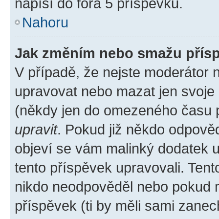
napíší do fóra 5 příspěvků.
Nahoru
Jak změním nebo smažu přís
V případě, že nejste moderátor 
upravovat nebo mazat jen svoje 
(někdy jen do omezeného času po
upravit
. Pokud již někdo odpověd
objeví se vám malinký dodatek u 
tento příspěvek upravovali. Ten
nikdo neodpověděl nebo pokud mo
příspěvek (ti by měli sami zanec