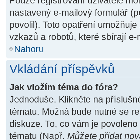
Pouze registrovaní uživatelé moh
nastavený e-mailový formulář (p
povolil). Toto opatření umožňuj
vzkazů a robotů, které sbírají e
Nahoru
Vkládání příspěvků
Jak vložím téma do fóra?
Jednoduše. Klikněte na příslušn
tématu. Možná bude nutné se reg
diskuze. To, co vám je povoleno
tématu (Např.
Můžete přidat nov