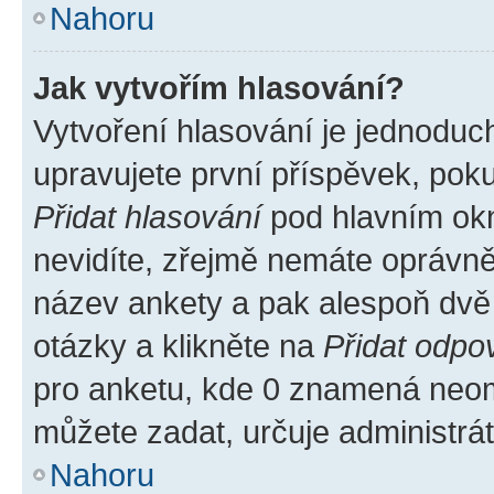
Nahoru
Jak vytvořím hlasování?
Vytvoření hlasování je jednoduc
upravujete první příspěvek, poku
Přidat hlasování
pod hlavním okn
nevidíte, zřejmě nemáte oprávněn
název ankety a pak alespoň dvě
otázky a klikněte na
Přidat odpo
pro anketu, kde 0 znamená neom
můžete zadat, určuje administrá
Nahoru