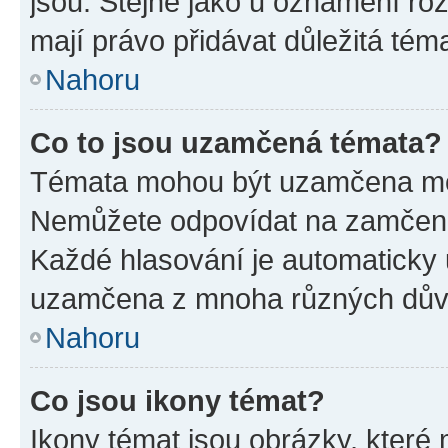
jsou. Stejně jako u oznámení rozh
mají právo přidávat důležitá tém
Nahoru
Co to jsou uzamčená témata?
Témata mohou být uzamčena mo
Nemůžete odpovídat na zamčená 
Každé hlasování je automatick
uzamčena z mnoha různých dův
Nahoru
Co jsou ikony témat?
Ikony témat jsou obrázky, které