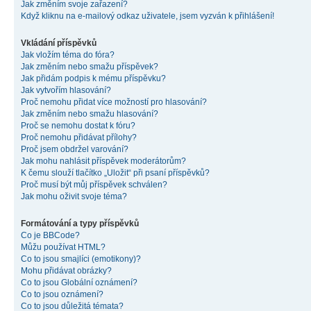
Jak změním svoje zařazení?
Když kliknu na e-mailový odkaz uživatele, jsem vyzván k přihlášení!
Vkládání příspěvků
Jak vložím téma do fóra?
Jak změním nebo smažu příspěvek?
Jak přidám podpis k mému příspěvku?
Jak vytvořím hlasování?
Proč nemohu přidat více možností pro hlasování?
Jak změním nebo smažu hlasování?
Proč se nemohu dostat k fóru?
Proč nemohu přidávat přílohy?
Proč jsem obdržel varování?
Jak mohu nahlásit příspěvek moderátorům?
K čemu slouží tlačítko „Uložit“ při psaní příspěvků?
Proč musí být můj příspěvek schválen?
Jak mohu oživit svoje téma?
Formátování a typy příspěvků
Co je BBCode?
Můžu používat HTML?
Co to jsou smajlíci (emotikony)?
Mohu přidávat obrázky?
Co to jsou Globální oznámení?
Co to jsou oznámení?
Co to jsou důležitá témata?