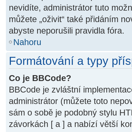
nevidíte, administrátor tuto mo
můžete „oživit“ také přidáním no
abyste neporušili pravidla fóra.
Nahoru
Formátování a typy pří
Co je BBCode?
BBCode je zvláštní implementac
administrátor (můžete toto nepov
sám o sobě je podobný stylu HT
závorkách [ a ] a nabízí větší ko