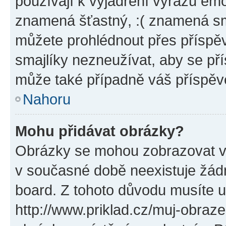
používají k vyjádření výrazu emo
znamená šťastný, :( znamená sm
můžete prohlédnout přes příspěv
smajlíky nezneužívat, aby se př
může také případně váš příspěv
Nahoru
Mohu přidávat obrázky?
Obrázky se mohou zobrazovat ve
v současné době neexistuje žád
board. Z tohoto důvodu musíte u
http://www.priklad.cz/muj-obraz