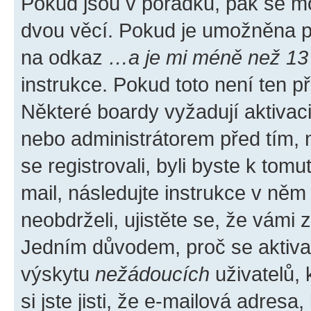
Pokud jsou v pořádku, pak se mo
dvou věcí. Pokud je umožněna pod
na odkaz
…a je mi méně než 13 
instrukce. Pokud toto není ten p
Některé boardy vyžadují aktivac
nebo administrátorem před tím, n
se registrovali, byli byste k tom
mail, následujte instrukce v něm
neobdrželi, ujistěte se, že vámi
Jedním důvodem, proč se aktiva
výskytu
nežádoucích
uživatelů, 
si jste jisti, že e-mailová adresa,