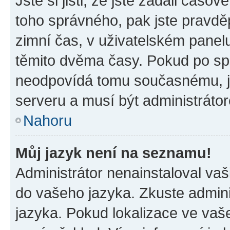
Jste si jisti, že jste zadali časo
toho správného, pak jste pravdě
zimní čas, v uživatelském pane
těmito dvěma časy. Pokud po s
neodpovídá tomu současnému, j
serveru a musí být administráto
Nahoru
Můj jazyk není na seznamu!
Administrátor nenainstaloval vaši
do vašeho jazyka. Zkuste admini
jazyka. Pokud lokalizace ve vaš