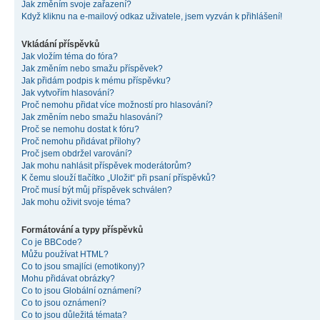
Jak změním svoje zařazení?
Když kliknu na e-mailový odkaz uživatele, jsem vyzván k přihlášení!
Vkládání příspěvků
Jak vložím téma do fóra?
Jak změním nebo smažu příspěvek?
Jak přidám podpis k mému příspěvku?
Jak vytvořím hlasování?
Proč nemohu přidat více možností pro hlasování?
Jak změním nebo smažu hlasování?
Proč se nemohu dostat k fóru?
Proč nemohu přidávat přílohy?
Proč jsem obdržel varování?
Jak mohu nahlásit příspěvek moderátorům?
K čemu slouží tlačítko „Uložit“ při psaní příspěvků?
Proč musí být můj příspěvek schválen?
Jak mohu oživit svoje téma?
Formátování a typy příspěvků
Co je BBCode?
Můžu používat HTML?
Co to jsou smajlíci (emotikony)?
Mohu přidávat obrázky?
Co to jsou Globální oznámení?
Co to jsou oznámení?
Co to jsou důležitá témata?