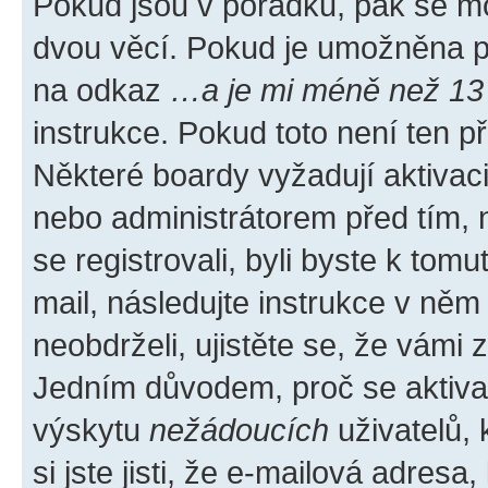
Pokud jsou v pořádku, pak se mo
dvou věcí. Pokud je umožněna pod
na odkaz
…a je mi méně než 13 
instrukce. Pokud toto není ten p
Některé boardy vyžadují aktivac
nebo administrátorem před tím, n
se registrovali, byli byste k tom
mail, následujte instrukce v něm
neobdrželi, ujistěte se, že vámi
Jedním důvodem, proč se aktiva
výskytu
nežádoucích
uživatelů, 
si jste jisti, že e-mailová adresa,