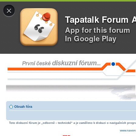
×
Tapatalk Forum 
App for this forum
In Google Play
Obsah fóra
Toto diskuzní fórum je „odborně – technické“ a je zaměřeno k diskuzi o navigačních progra
www.navon.