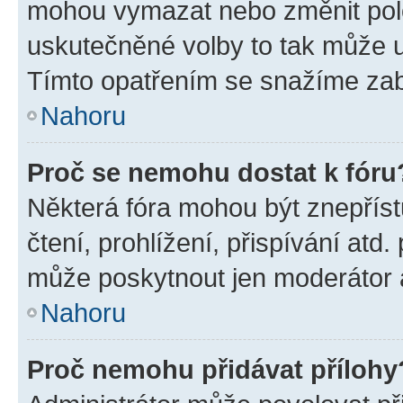
mohou vymazat nebo změnit polož
uskutečněné volby to tak může uč
Tímto opatřením se snažíme zabr
Nahoru
Proč se nemohu dostat k fóru
Některá fóra mohou být znepříst
čtení, prohlížení, přispívání atd.
může poskytnout jen moderátor a 
Nahoru
Proč nemohu přidávat přílohy