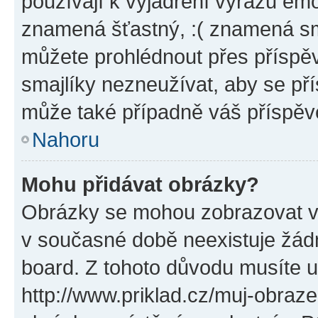
používají k vyjádření výrazu emo
znamená šťastný, :( znamená sm
můžete prohlédnout přes příspěv
smajlíky nezneužívat, aby se př
může také případně váš příspěv
Nahoru
Mohu přidávat obrázky?
Obrázky se mohou zobrazovat ve
v současné době neexistuje žád
board. Z tohoto důvodu musíte u
http://www.priklad.cz/muj-obraz