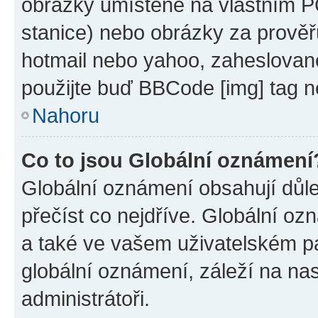
obrázky umístěné na vlastním PC
stanice) nebo obrázky za prověř
hotmail nebo yahoo, zaheslovan
použijte buď BBCode [img] tag n
Nahoru
Co to jsou Globální oznámení
Globální oznámení obsahují důlež
přečíst co nejdříve. Globální o
a také ve vašem uživatelském pan
globální oznámení, záleží na na
administrátoři.