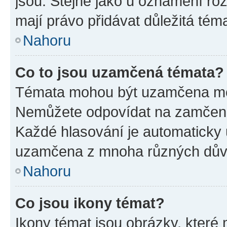
jsou. Stejně jako u oznámení rozh
mají právo přidávat důležitá tém
Nahoru
Co to jsou uzamčená témata?
Témata mohou být uzamčena mo
Nemůžete odpovídat na zamčená 
Každé hlasování je automatick
uzamčena z mnoha různých dův
Nahoru
Co jsou ikony témat?
Ikony témat jsou obrázky, které