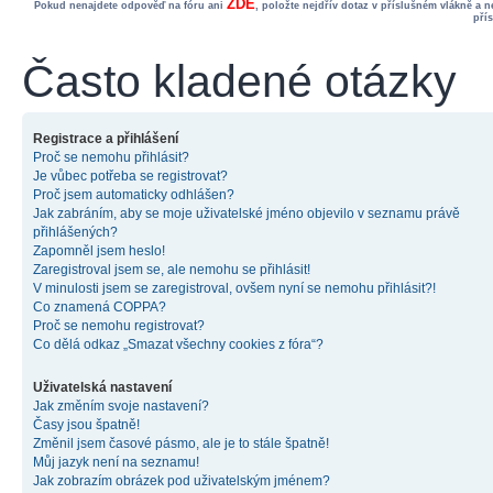
ZDE
Pokud nenajdete odpověď na fóru ani
, položte nejdřív dotaz v příslušném vlákně a 
pří
Často kladené otázky
Registrace a přihlášení
Proč se nemohu přihlásit?
Je vůbec potřeba se registrovat?
Proč jsem automaticky odhlášen?
Jak zabráním, aby se moje uživatelské jméno objevilo v seznamu právě
přihlášených?
Zapomněl jsem heslo!
Zaregistroval jsem se, ale nemohu se přihlásit!
V minulosti jsem se zaregistroval, ovšem nyní se nemohu přihlásit?!
Co znamená COPPA?
Proč se nemohu registrovat?
Co dělá odkaz „Smazat všechny cookies z fóra“?
Uživatelská nastavení
Jak změním svoje nastavení?
Časy jsou špatně!
Změnil jsem časové pásmo, ale je to stále špatně!
Můj jazyk není na seznamu!
Jak zobrazím obrázek pod uživatelským jménem?