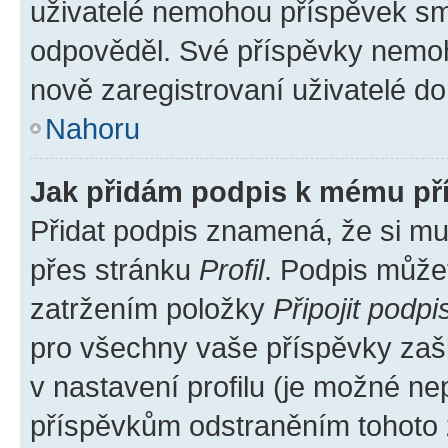
uživatelé nemohou příspěvek sma
odpověděl. Své příspěvky nemoh
nově zaregistrovaní uživatelé do 
Nahoru
Jak přidám podpis k mému př
Přidat podpis znamená, že si mus
přes stránku
Profil
. Podpis může
zatržením položky
Připojit podpi
pro všechny vaše příspěvky zašk
v nastavení profilu (je možné n
příspěvkům odstraněním tohoto z