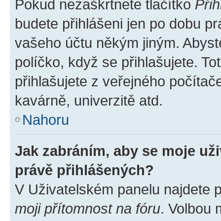
Pokud nezaškrtnete tlačítko
Přih
budete přihlášeni jen po dobu pr
vašeho účtu někým jiným. Abyste 
políčko, když se přihlašujete. 
přihlašujete z veřejného počítač
kavárně, univerzitě atd.
Nahoru
Jak zabráním, aby se moje už
právě přihlášených?
V Uživatelském panelu najdete 
moji přítomnost na fóru
. Volbou