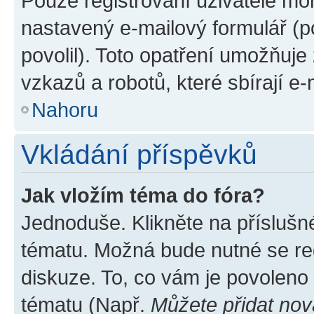
Pouze registrovaní uživatelé moh
nastavený e-mailový formulář (p
povolil). Toto opatření umožňuj
vzkazů a robotů, které sbírají e
Nahoru
Vkládání příspěvků
Jak vložím téma do fóra?
Jednoduše. Klikněte na příslušn
tématu. Možná bude nutné se reg
diskuze. To, co vám je povoleno
tématu (Např.
Můžete přidat nov