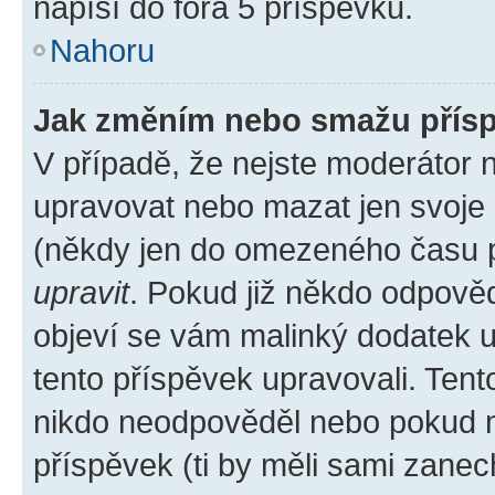
napíší do fóra 5 příspěvků.
Nahoru
Jak změním nebo smažu přís
V případě, že nejste moderátor 
upravovat nebo mazat jen svoje 
(někdy jen do omezeného času po
upravit
. Pokud již někdo odpověd
objeví se vám malinký dodatek u 
tento příspěvek upravovali. Ten
nikdo neodpověděl nebo pokud mo
příspěvek (ti by měli sami zanec