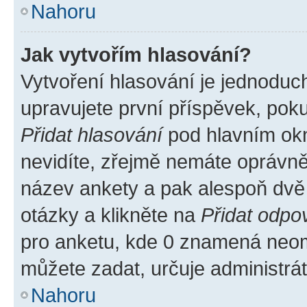
Nahoru
Jak vytvořím hlasování?
Vytvoření hlasování je jednoduc
upravujete první příspěvek, poku
Přidat hlasování
pod hlavním okn
nevidíte, zřejmě nemáte oprávněn
název ankety a pak alespoň dvě
otázky a klikněte na
Přidat odpo
pro anketu, kde 0 znamená neom
můžete zadat, určuje administrá
Nahoru