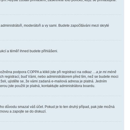
m. Abyste zůstali přihlášeni, zaškrtněte toto políčko, když se přihlašujete.
e administrátoři, moderátoři a vy sami. Budete započítáváni mezi skryté
trukcí a téměř ihned budete přihlášeni.
ožněna podpora COPPA a klikli jste při registraci na odkaz
…a je mi méně
ých registrací, buď Vámi, nebo administrátorem před tím, než se budete moci
rželi, ujistěte se, že vámi zadaná e-mailová adresa je platná. Jedním
terou jste použili je platná, kontaktujte administrátora boardu.
kého důvodu smazal váš účet. Pokud je to ten druhý případ, pak jste možná
 znovu a zapojte se do diskuzí.