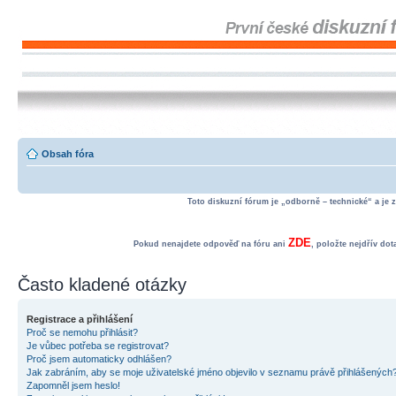
Obsah fóra
Toto diskuzní fórum je „odborně – technické“ a je 
ZDE
Pokud nenajdete odpověď na fóru ani
, položte nejdřív do
Často kladené otázky
Registrace a přihlášení
Proč se nemohu přihlásit?
Je vůbec potřeba se registrovat?
Proč jsem automaticky odhlášen?
Jak zabráním, aby se moje uživatelské jméno objevilo v seznamu právě přihlášených
Zapomněl jsem heslo!