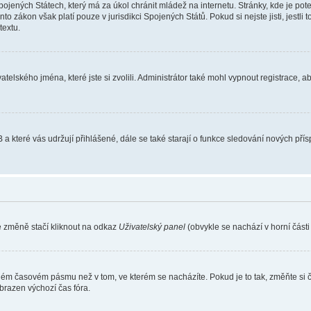
ojených Státech, který má za úkol chránit mládež na internetu. Stránky, kde je po
nto zákon však platí pouze v jurisdikci Spojených Států. Pokud si nejste jisti, jestl
extu.
atelského jména, které jste si zvolili. Administrátor také mohl vypnout registrace, 
 a které vás udržují přihlášené, dále se také starají o funkce sledování nových př
e změně stačí kliknout na odkaz
Uživatelský panel
(obvykle se nachází v horní část
iném časovém pásmu než v tom, ve kterém se nacházíte. Pokud je to tak, změňte si 
brazen výchozí čas fóra.