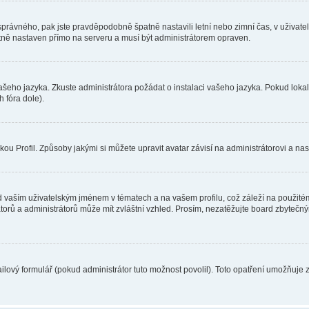
toho správného, pak jste pravděpodobně špatně nastavili letní nebo zimní čas, v už
ě nastaven přímo na serveru a musí být administrátorem opraven.
vašeho jazyka. Zkuste administrátora požádat o instalaci vašeho jazyka. Pokud loka
 fóra dole).
u Profil. Způsoby jakými si můžete upravit avatar závisí na administrátorovi a na
 vaším uživatelským jménem v tématech a na vašem profilu, což záleží na použitém
rátorů a administrátorů může mít zvláštní vzhled. Prosím, nezatěžujte board zbytečn
lový formulář (pokud administrátor tuto možnost povolil). Toto opatření umožňuje 