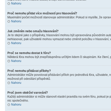
Nahoru
Proč nemohu přidat více možností pro hlasování?
Maximální počet možností stanovuje administrátor. Pokud si myslíte, že opravd
Nahoru
Jak změním nebo smažu hlasování?
Je to stejné jako s příspěvky, hlasování mohou být upravována původním aut
nehlasoval, pak uživatelé mohou vymazat nebo změnit položku v hlasování, v 
Nahoru
Proč se nemohu dostat k fóru?
Některá fóra mohou být znepřístupněna určitým lidem či skupinám. Ke čtení, pro
Nahoru
Proč nemohu přidávat přílohy?
Administrátor může povolovat přidávání příloh pro jednotlivá fóra, uživatele
možnost při odesílání příspěvků.
Nahoru
Proč jsem obdržel varování?
Každý administrátor si může stanovit vlastní pravidla na svém fóru, pokud j
nic společného.
Nahoru