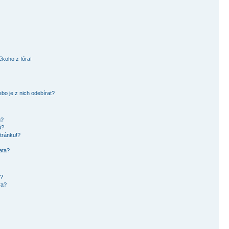
ěkoho z fóra!
bo je z nich odebírat?
h?
ů?
tránku!?
ata?
i?
ra?