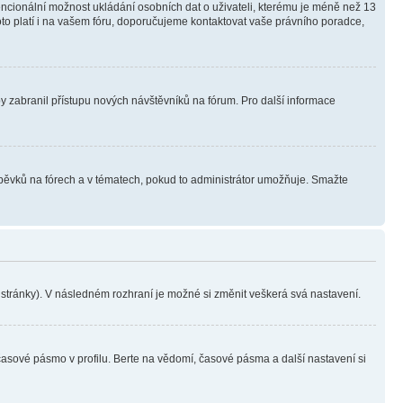
tencionální možnost ukládání osobních dat o uživateli, kterému je méně než 13
i toto platí i na vašem fóru, doporučujeme kontaktovat vaše právního poradce,
aby zabranil přístupu nových návštěvníků na fórum. Pro další informace
íspěvků na fórech a v tématech, pokud to administrátor umožňuje. Smažte
i stránky). V následném rozhraní je možné si změnit veškerá svá nastavení.
časové pásmo v profilu. Berte na vědomí, časové pásma a další nastavení si