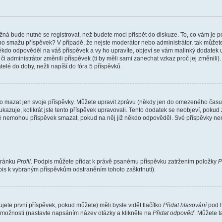
žná bude nutné se registrovat, než budete moci přispět do diskuze. To, co vám je 
o smažu příspěvek? V případě, že nejste moderátor nebo administrátor, tak můžet
ěkdo odpověděl na váš příspěvek a vy ho upravíte, objeví se vám malinký dodatek u p
administrátor změnili příspěvek (ti by měli sami zanechat vzkaz proč jej změnili
lé do doby, nežli napíší do fóra 5 příspěvků.
o mazat jen svoje příspěvky. Můžete upravit zprávu (někdy jen do omezeného času p
 ukazuje, kolikrát jste tento příspěvek upravovali. Tento dodatek se neobjeví, pok
telé nemohou příspěvek smazat, pokud na něj již někdo odpověděl. Své příspěvky ne
stránku
Profil
. Podpis můžete přidat k právě psanému příspěvku zatržením položky
P
dpis k vybraným příspěvkům odstraněním tohoto zaškrtnutí).
ete první příspěvek, pokud můžete) měli byste vidět tlačítko
Přidat hlasování
pod h
ě možnosti (nastavte napsáním název otázky a klikněte na
Přidat odpověď
. Můžete 