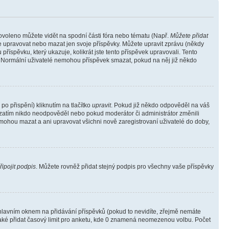
povoleno můžete vidět na spodní části fóra nebo tématu (Např.
Můžete přidat
e upravovat nebo mazat jen svoje příspěvky. Můžete upravit zprávu (někdy
říspěvku, který ukazuje, kolikrát jste tento příspěvek upravovali. Tento
). Normální uživatelé nemohou příspěvek smazat, pokud na něj již někdo
o přispění) kliknutím na tlačítko
upravit
. Pokud již někdo odpověděl na váš
ud zatím nikdo neodpověděl nebo pokud moderátor či administrátor změnili
mohou mazat a ani upravovat všichni nově zaregistrovaní uživatelé do doby,
řipojit podpis
. Můžete rovněž přidat stejný podpis pro všechny vaše příspěvky
lavním oknem na přidávání příspěvků (pokud to nevidíte, zřejmě nemáte
také přidat časový limit pro anketu, kde 0 znamená neomezenou volbu. Počet