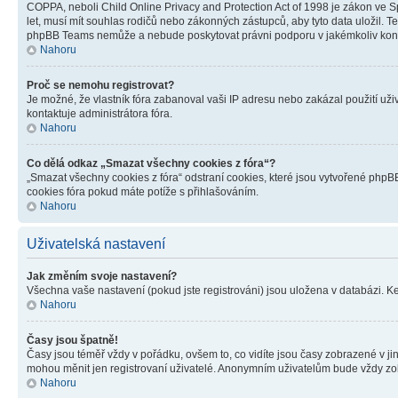
COPPA, neboli Child Online Privacy and Protection Act of 1998 je zákon ve Sp
let, musí mít souhlas rodičů nebo zákonných zástupců, aby tyto data uložil. Te
phpBB Teams nemůže a nebude poskytovat právni podporu v jakémkoliv kont
Nahoru
Proč se nemohu registrovat?
Je možné, že vlastník fóra zabanoval vaši IP adresu nebo zakázal použití uživ
kontaktuje administrátora fóra.
Nahoru
Co dělá odkaz „Smazat všechny cookies z fóra“?
„Smazat všechny cookies z fóra“ odstraní cookies, které jsou vytvořené phpBB
cookies fóra pokud máte potíže s přihlašováním.
Nahoru
Uživatelská nastavení
Jak změním svoje nastavení?
Všechna vaše nastavení (pokud jste registrováni) jsou uložena v databázi. K
Nahoru
Časy jsou špatně!
Časy jsou téměř vždy v pořádku, ovšem to, co vidíte jsou časy zobrazené v j
mohou měnit jen registrovaní uživatelé. Anonymním uživatelům bude vždy zo
Nahoru