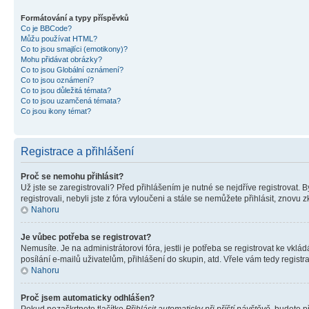
Formátování a typy příspěvků
Co je BBCode?
Můžu používat HTML?
Co to jsou smajlíci (emotikony)?
Mohu přidávat obrázky?
Co to jsou Globální oznámení?
Co to jsou oznámení?
Co to jsou důležitá témata?
Co to jsou uzamčená témata?
Co jsou ikony témat?
Registrace a přihlášení
Proč se nemohu přihlásit?
Už jste se zaregistrovali? Před přihlášením je nutné se nejdříve registrovat.
registrovali, nebyli jste z fóra vyloučeni a stále se nemůžete přihlásit, zno
Nahoru
Je vůbec potřeba se registrovat?
Nemusíte. Je na administrátorovi fóra, jestli je potřeba se registrovat ke 
posílání e-mailů uživatelům, přihlášení do skupin, atd. Vřele vám tedy registr
Nahoru
Proč jsem automaticky odhlášen?