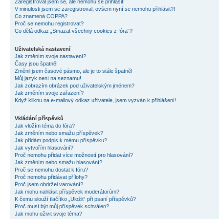
Zaregistroval jsem se, ale nemohu se přihlásit!
V minulosti jsem se zaregistroval, ovšem nyní se nemohu přihlásit?!
Co znamená COPPA?
Proč se nemohu registrovat?
Co dělá odkaz „Smazat všechny cookies z fóra“?
Uživatelská nastavení
Jak změním svoje nastavení?
Časy jsou špatně!
Změnil jsem časové pásmo, ale je to stále špatně!
Můj jazyk není na seznamu!
Jak zobrazím obrázek pod uživatelským jménem?
Jak změním svoje zařazení?
Když kliknu na e-mailový odkaz uživatele, jsem vyzván k přihlášení!
Vkládání příspěvků
Jak vložím téma do fóra?
Jak změním nebo smažu příspěvek?
Jak přidám podpis k mému příspěvku?
Jak vytvořím hlasování?
Proč nemohu přidat více možností pro hlasování?
Jak změním nebo smažu hlasování?
Proč se nemohu dostat k fóru?
Proč nemohu přidávat přílohy?
Proč jsem obdržel varování?
Jak mohu nahlásit příspěvek moderátorům?
K čemu slouží tlačítko „Uložit“ při psaní příspěvků?
Proč musí být můj příspěvek schválen?
Jak mohu oživit svoje téma?