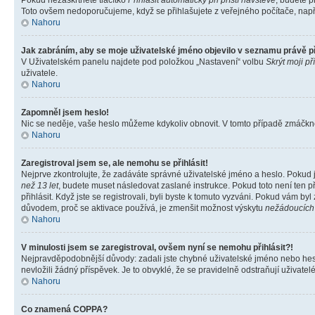
Pokud nezaškrtnete tlačítko
Přihlásit automaticky při příští návštěvě
, budete p
Toto ovšem nedoporučujeme, když se přihlašujete z veřejného počítače, např. 
Nahoru
Jak zabráním, aby se moje uživatelské jméno objevilo v seznamu právě 
V Uživatelském panelu najdete pod položkou „Nastavení“ volbu
Skrýt moji př
uživatele.
Nahoru
Zapomněl jsem heslo!
Nic se neděje, vaše heslo můžeme kdykoliv obnovit. V tomto případě zmáčknět
Nahoru
Zaregistroval jsem se, ale nemohu se přihlásit!
Nejprve zkontrolujte, že zadáváte správné uživatelské jméno a heslo. Pokud 
než 13 let
, budete muset následovat zaslané instrukce. Pokud toto není ten p
přihlásit. Když jste se registrovali, byli byste k tomuto vyzváni. Pokud vám b
důvodem, proč se aktivace používá, je zmenšit možnost výskytu
nežádoucích
Nahoru
V minulosti jsem se zaregistroval, ovšem nyní se nemohu přihlásit?!
Nejpravděpodobnější důvody: zadali jste chybné uživatelské jméno nebo heslo 
nevložili žádný příspěvek. Je to obvyklé, že se pravidelně odstraňují uživatelé
Nahoru
Co znamená COPPA?