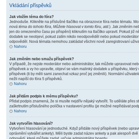
Vkládání příspěvků
Jak vložím téma do fóra?
Jednoduše. Klikněte na příslušné tlačítko na obrazovce fóra nebo tématu. Mo
nová téma do tohoto fóra, Můžete hlasovat v tomto fóru, atd.
). Jak změním neb
jen do omezeného času po přispění) kliknutím na tlačítko upravit. Pokud již n
dodatek se neobjeví, pokud zatím nikdo neodpověděl nebo pokud moderátor či 
odpověděl. Nová témata nemohou zakládat všichni nově zaregistrovaní uživate
Nahoru
Jak změním nebo smažu příspěvek?
V případě, že nejste moderátor nebo administrátor, tak můžete upravovat neb
příspěvek a vy ho upravíte, objeví se vám malinký dodatek u příspěvku, který
příspěvek (ti by měli sami zanechat vzkaz proč jej změnili). Normální uživa
nežli napíší do fóra 5 příspěvků.
Nahoru
Jak přidám podpis k mému příspěvku?
Přidat podpis znamená, že si musíte nejdřív nějaký vytvořit. To uděláte přes 
zaškrtnutím příslušného políčka v nastavení profilu (je možné nepřidávat po
Nahoru
Jak vytvořím hlasování?
Vytvoření hlasování je jednoduché. Když přidáte nový příspěvek (nebo upravuj
oprávnění vytvářet ankety). Měli byste zadat název ankety a pak alespoň dv
odpovědí, které můžete zadat, určuje administrátor boardu.