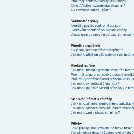
Proč mají některé skupiny jinou barvu?
Co je „Výchozí uživatelská skupina“?
Co znamená odkaz „Tým“?
Soukromé zprávy
Nemůžu posílat soukromé zprávy!
Dostávám nechtěné soukromé zprávy!
Dostal jsem spamový a obtížný e-mail od n
Přátelé a nepřátelé
Co je můj seznam přátel a nepřátel?
Jak mohu přidávat uživatele do seznamů ne
Hledání na fóru
Jak mohu hledat v jednom nebo více fórec
Proč můj dotaz vrací nulový počet výsledk
Proč mi vyhledávání vrací prázdnou bílou s
Jak mohu vyhledávat členy fóra?
Jak mohu najít své vlastní příspěvky a tém
Sledování témat a záložky
Jaký je rozdíl mezi sledováním a záložkam
Jak mohu sledovat zvolená témata nebo fó
Jak mohu zrušit sledování témat?
Přílohy
Jaké přílohy jsou povolené na tomto fóru?
Jak si mohu zobrazit všechny své přílohy?