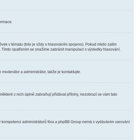
formace.
vek v tématu (toto je vždy s hlasováním spojeno). Pokud nikdo zatím
. Tímto opatřením se snažíme zabránit manipulaci s výsledky hlasování.
 moderátor a administrátor, takže je kontaktujte.
ěkteré z nich úplně zabraňují přidávat přílohy, nezobrazí se vám tato
ně v kompetenci administrátorů fóra a phpBB Group nemá s vydáváním varování