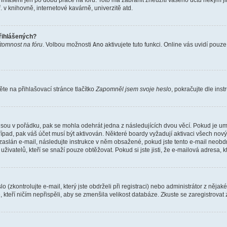
řihlášeni jen po dobu práce na fóru. Toto má zabránit zneužití vašeho účtu někým jiný
v knihovně, internetové kavárně, univerzitě atd.
přihlášených?
ítomnost na fóru
. Volbou možnosti
Ano
aktivujete tuto funkci. Online vás uvidí pouz
e na přihlašovací stránce tlačítko
Zapomněl jsem svoje heslo
, pokračujte dle ins
jsou v pořádku, pak se mohla odehrát jedna z následujících dvou věcí. Pokud je um
řípad, pak váš účet musí být aktivován. Některé boardy vyžadují aktivaci všech nov
yl zaslán e-mail, následujte instrukce v něm obsažené, pokud jste tento e-mail neobd
uživatelů, kteří se snaží pouze obtěžovat. Pokud si jste jisti, že e-mailová adresa, k
(zkontrolujte e-mail, který jste obdrželi při registraci) nebo administrátor z něja
, kteří ničím nepřispěli, aby se zmenšila velikost databáze. Zkuste se zaregistrovat