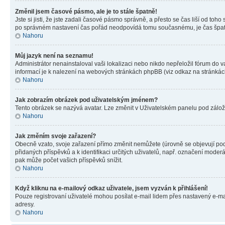
Změnil jsem časové pásmo, ale je to stále špatně!
Jste si jisti, že jste zadali časové pásmo správně, a přesto se čas liší od 
po správném nastavení čas pořád neodpovídá tomu současnému, je čas špatn
Nahoru
Můj jazyk není na seznamu!
Administrátor nenainstaloval vaši lokalizaci nebo nikdo nepřeložil fórum do 
informací je k nalezení na webových stránkách phpBB (viz odkaz na stránkách
Nahoru
Jak zobrazím obrázek pod uživatelským jménem?
Tento obrázek se nazývá avatar. Lze změnit v Uživatelském panelu pod záložko
Nahoru
Jak změním svoje zařazení?
Obecně vzato, svoje zařazení přímo změnit nemůžete (úrovně se objevují pod
přidaných příspěvků a k identifikaci určitých uživatelů, např. označení mode
pak může počet vašich příspěvků snížit.
Nahoru
Když kliknu na e-mailový odkaz uživatele, jsem vyzván k přihlášení!
Pouze registrovaní uživatelé mohou posílat e-mail lidem přes nastavený e-mai
adresy.
Nahoru