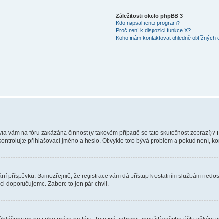
Záležitosti okolo phpBB 3
Kdo napsal tento program?
Proč není k dispozici funkce X?
Koho mám kontaktovat ohledně obtížných e-
 Byla vám na fóru zakázána činnost (v takovém případě se tato skutečnost zobrazí)? 
vu zkontrolujte přihlašovací jméno a heslo. Obvykle toto bývá problém a pokud není, 
vkládání příspěvků. Samozřejmě, že registrace vám dá přístup k ostatním službám ne
aci doporučujeme. Zabere to jen pár chvil.