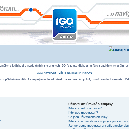
zaměřeno k diskuzi o navigačních programech IGO. V tomto diskuzním fóru nenajdete nelegální sof
www.navon.cz - Vše o navigacích NavON
taz v příslušném vlákně a neptejte se hned někoho v soukromé zprávě, pomůžete tím i ostatním. Vkl
Uživatelské úrovně a skupiny
Kdo jsou administrátoři?
Kdo jsou moderátoři?
Co jsou uživatelské skupiny?
?
Kde jsou uživatelské skupiny a jak se mohu
Jak se stanu moderátorem uživatelské sku