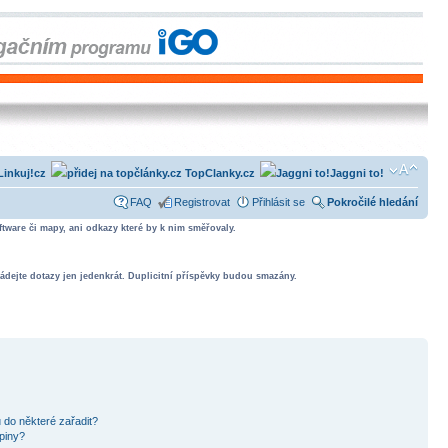
Linkuj!cz
TopClanky.cz
Jaggni to!
FAQ
Registrovat
Přihlásit se
Pokročilé hledání
tware či mapy, ani odkazy které by k nim směřovaly.
ádejte dotazy jen jedenkrát. Duplicitní příspěvky budou smazány.
 do některé zařadit?
piny?