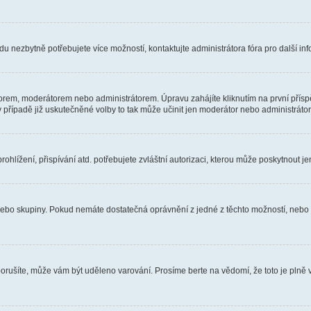
u nezbytně potřebujete více možností, kontaktujte administrátora fóra pro další in
orem, moderátorem nebo administrátorem. Úpravu zahájíte kliknutím na první příspě
případě již uskutečněné volby to tak může učinit jen moderátor nebo administrátor
hlížení, přispívání atd. potřebujete zvláštní autorizaci, kterou může poskytnout jen
, nebo skupiny. Pokud nemáte dostatečná oprávnění z jedné z těchto možností, nebo n
e porušíte, může vám být uděleno varování. Prosíme berte na vědomí, že toto je pl