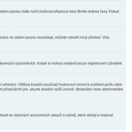
ivatelském panelu máte ruční možnost přepnout mezi těmito dvěma časy. Pokud
lizace ve vašem jazyce neexistuje, můžete vytvořit nový překlad. Více
stavených oprávněních. Avatar si mohou nastavit pouze registrovaní uživatelé.
 vzhledu). Většina boardů používají hodnocení úrovní k rozlišení počtu vámi
ým přispíváním jen, abyste dosáhli vyšší úrovně. Moderátor nebo administrátor
zbavit se otravných anonymních vzkazů a robotů, které sbírají e-mailové