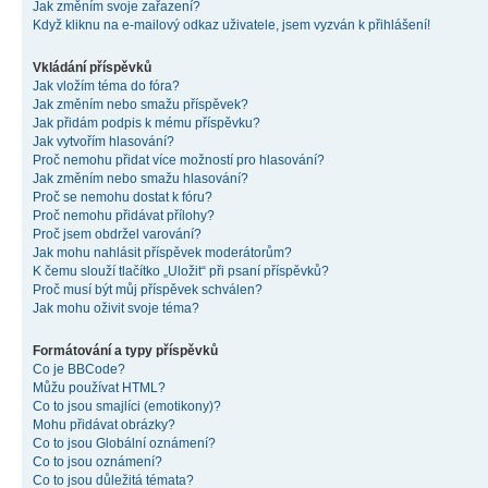
Jak změním svoje zařazení?
Když kliknu na e-mailový odkaz uživatele, jsem vyzván k přihlášení!
Vkládání příspěvků
Jak vložím téma do fóra?
Jak změním nebo smažu příspěvek?
Jak přidám podpis k mému příspěvku?
Jak vytvořím hlasování?
Proč nemohu přidat více možností pro hlasování?
Jak změním nebo smažu hlasování?
Proč se nemohu dostat k fóru?
Proč nemohu přidávat přílohy?
Proč jsem obdržel varování?
Jak mohu nahlásit příspěvek moderátorům?
K čemu slouží tlačítko „Uložit“ při psaní příspěvků?
Proč musí být můj příspěvek schválen?
Jak mohu oživit svoje téma?
Formátování a typy příspěvků
Co je BBCode?
Můžu používat HTML?
Co to jsou smajlíci (emotikony)?
Mohu přidávat obrázky?
Co to jsou Globální oznámení?
Co to jsou oznámení?
Co to jsou důležitá témata?