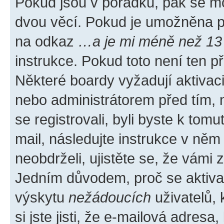
Pokud jsou v pořádku, pak se mo
dvou věcí. Pokud je umožněna pod
na odkaz
…a je mi méně než 13 
instrukce. Pokud toto není ten p
Některé boardy vyžadují aktivac
nebo administrátorem před tím, n
se registrovali, byli byste k tom
mail, následujte instrukce v něm
neobdrželi, ujistěte se, že vámi
Jedním důvodem, proč se aktiva
výskytu
nežádoucích
uživatelů, 
si jste jisti, že e-mailová adresa,