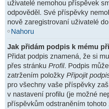
uživatelé nemohou příspěvek sma
odpověděl. Své příspěvky nemoh
nově zaregistrovaní uživatelé do 
Nahoru
Jak přidám podpis k mému př
Přidat podpis znamená, že si mus
přes stránku
Profil
. Podpis může
zatržením položky
Připojit podpi
pro všechny vaše příspěvky zašk
v nastavení profilu (je možné n
příspěvkům odstraněním tohoto z