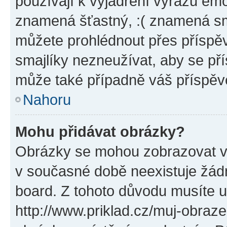
používají k vyjádření výrazu emo
znamená šťastný, :( znamená sm
můžete prohlédnout přes příspěv
smajlíky nezneužívat, aby se př
může také případně váš příspěv
Nahoru
Mohu přidávat obrázky?
Obrázky se mohou zobrazovat ve
v současné době neexistuje žád
board. Z tohoto důvodu musíte u
http://www.priklad.cz/muj-obraz