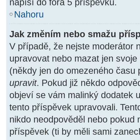
napíší do fóra 5 příspěvků.
Nahoru
Jak změním nebo smažu přís
V případě, že nejste moderátor 
upravovat nebo mazat jen svoje 
(někdy jen do omezeného času po
upravit
. Pokud již někdo odpověd
objeví se vám malinký dodatek u 
tento příspěvek upravovali. Ten
nikdo neodpověděl nebo pokud mo
příspěvek (ti by měli sami zanec