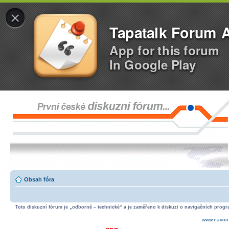
×
Tapatalk Forum 
App for this forum
In Google Play
Obsah fóra
Toto diskuzní fórum je „odborně – technické“ a je zaměřeno k diskuzi o navigačních progra
www.navon.