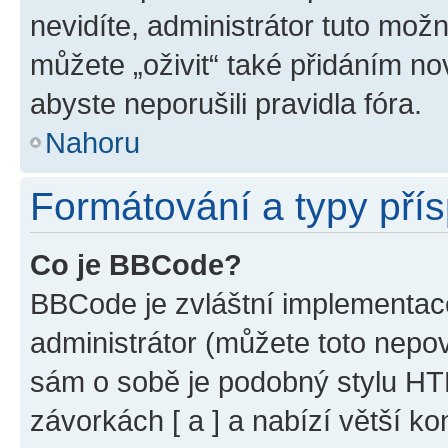
nevidíte, administrátor tuto mo
můžete „oživit“ také přidáním no
abyste neporušili pravidla fóra.
Nahoru
Formátování a typy pří
Co je BBCode?
BBCode je zvláštní implementac
administrátor (můžete toto nepov
sám o sobě je podobný stylu HT
závorkách [ a ] a nabízí větší ko