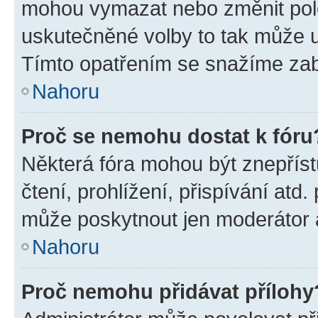
mohou vymazat nebo změnit polož
uskutečněné volby to tak může uč
Tímto opatřením se snažíme zabr
Nahoru
Proč se nemohu dostat k fóru
Některá fóra mohou být znepříst
čtení, prohlížení, přispívání atd.
může poskytnout jen moderátor a 
Nahoru
Proč nemohu přidávat přílohy