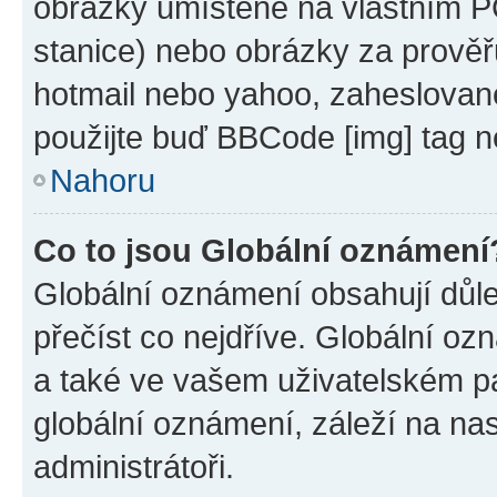
obrázky umístěné na vlastním PC
stanice) nebo obrázky za prověř
hotmail nebo yahoo, zaheslovan
použijte buď BBCode [img] tag n
Nahoru
Co to jsou Globální oznámení
Globální oznámení obsahují důlež
přečíst co nejdříve. Globální o
a také ve vašem uživatelském pan
globální oznámení, záleží na na
administrátoři.