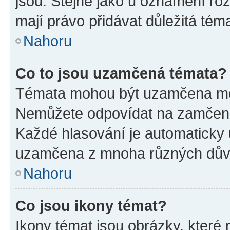
jsou. Stejně jako u oznámení rozh
mají právo přidávat důležitá tém
Nahoru
Co to jsou uzamčená témata?
Témata mohou být uzamčena mo
Nemůžete odpovídat na zamčená 
Každé hlasování je automatick
uzamčena z mnoha různých dův
Nahoru
Co jsou ikony témat?
Ikony témat jsou obrázky, které