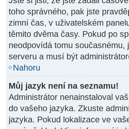
Jste si jisti, že jste zadali časo
toho správného, pak jste pravdě
zimní čas, v uživatelském pane
těmito dvěma časy. Pokud po s
neodpovídá tomu současnému, j
serveru a musí být administráto
Nahoru
Můj jazyk není na seznamu!
Administrátor nenainstaloval vaši
do vašeho jazyka. Zkuste admini
jazyka. Pokud lokalizace ve vaš