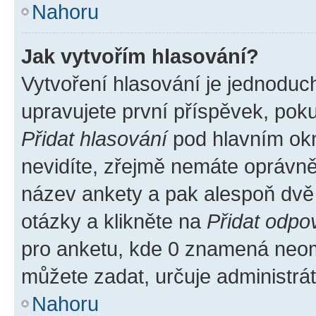
Nahoru
Jak vytvořím hlasování?
Vytvoření hlasování je jednoduc
upravujete první příspěvek, poku
Přidat hlasování
pod hlavním okn
nevidíte, zřejmě nemáte oprávněn
název ankety a pak alespoň dvě
otázky a klikněte na
Přidat odpo
pro anketu, kde 0 znamená neom
můžete zadat, určuje administrá
Nahoru