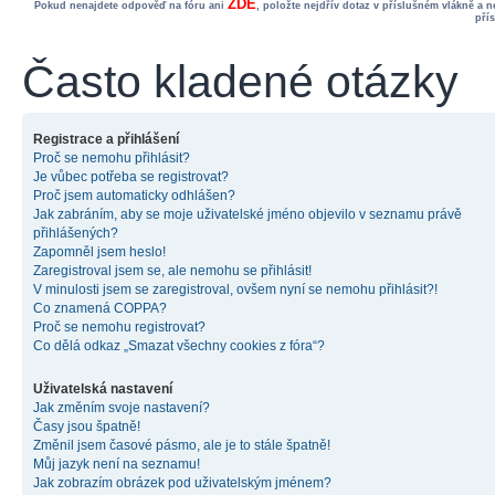
ZDE
Pokud nenajdete odpověď na fóru ani
, položte nejdřív dotaz v příslušném vlákně a 
pří
Často kladené otázky
Registrace a přihlášení
Proč se nemohu přihlásit?
Je vůbec potřeba se registrovat?
Proč jsem automaticky odhlášen?
Jak zabráním, aby se moje uživatelské jméno objevilo v seznamu právě
přihlášených?
Zapomněl jsem heslo!
Zaregistroval jsem se, ale nemohu se přihlásit!
V minulosti jsem se zaregistroval, ovšem nyní se nemohu přihlásit?!
Co znamená COPPA?
Proč se nemohu registrovat?
Co dělá odkaz „Smazat všechny cookies z fóra“?
Uživatelská nastavení
Jak změním svoje nastavení?
Časy jsou špatně!
Změnil jsem časové pásmo, ale je to stále špatně!
Můj jazyk není na seznamu!
Jak zobrazím obrázek pod uživatelským jménem?