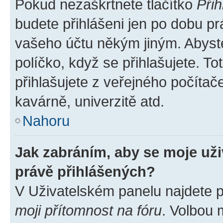
Pokud nezaškrtnete tlačítko
Přih
budete přihlášeni jen po dobu pr
vašeho účtu někým jiným. Abyste 
políčko, když se přihlašujete. 
přihlašujete z veřejného počítač
kavárně, univerzitě atd.
Nahoru
Jak zabráním, aby se moje už
právě přihlášených?
V Uživatelském panelu najdete 
moji přítomnost na fóru
. Volbou