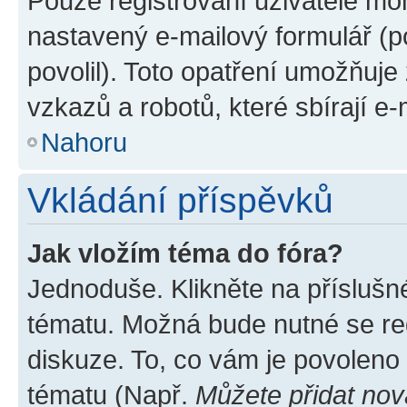
Pouze registrovaní uživatelé moh
nastavený e-mailový formulář (p
povolil). Toto opatření umožňuj
vzkazů a robotů, které sbírají e
Nahoru
Vkládání příspěvků
Jak vložím téma do fóra?
Jednoduše. Klikněte na příslušn
tématu. Možná bude nutné se reg
diskuze. To, co vám je povoleno
tématu (Např.
Můžete přidat nov