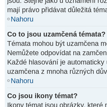
jsou. Stejně jako u oznámení rozh
mají právo přidávat důležitá tém
Nahoru
Co to jsou uzamčená témata?
Témata mohou být uzamčena mo
Nemůžete odpovídat na zamčená 
Každé hlasování je automatick
uzamčena z mnoha různých dův
Nahoru
Co jsou ikony témat?
Ikony témat jsou obrázky, které