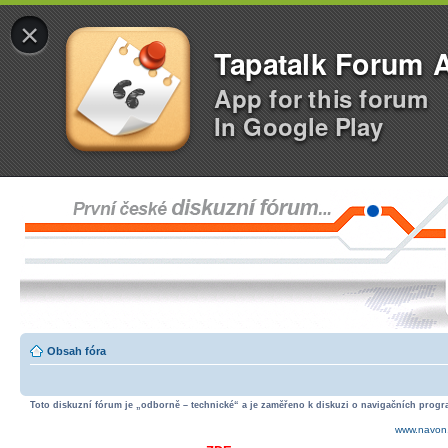
×
Tapatalk Forum 
App for this forum
In Google Play
Obsah fóra
Toto diskuzní fórum je „odborně – technické“ a je zaměřeno k diskuzi o navigačních progra
www.navon.