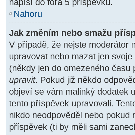
napíší do fóra 5 příspěvků.
Nahoru
Jak změním nebo smažu přís
V případě, že nejste moderátor 
upravovat nebo mazat jen svoje 
(někdy jen do omezeného času po
upravit
. Pokud již někdo odpověd
objeví se vám malinký dodatek u 
tento příspěvek upravovali. Ten
nikdo neodpověděl nebo pokud mo
příspěvek (ti by měli sami zanec