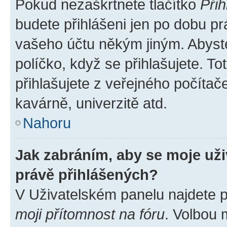
Pokud nezaškrtnete tlačítko
Přih
budete přihlášeni jen po dobu pr
vašeho účtu někým jiným. Abyste 
políčko, když se přihlašujete. 
přihlašujete z veřejného počítač
kavárně, univerzitě atd.
Nahoru
Jak zabráním, aby se moje už
právě přihlášených?
V Uživatelském panelu najdete 
moji přítomnost na fóru
. Volbou