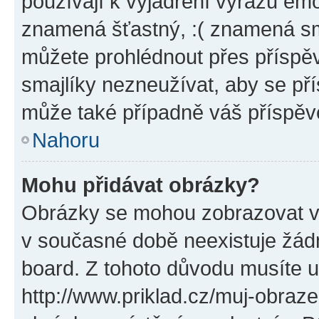
používají k vyjádření výrazu emo
znamená šťastný, :( znamená sm
můžete prohlédnout přes příspěv
smajlíky nezneužívat, aby se př
může také případně váš příspěv
Nahoru
Mohu přidávat obrázky?
Obrázky se mohou zobrazovat ve
v současné době neexistuje žád
board. Z tohoto důvodu musíte u
http://www.priklad.cz/muj-obraz