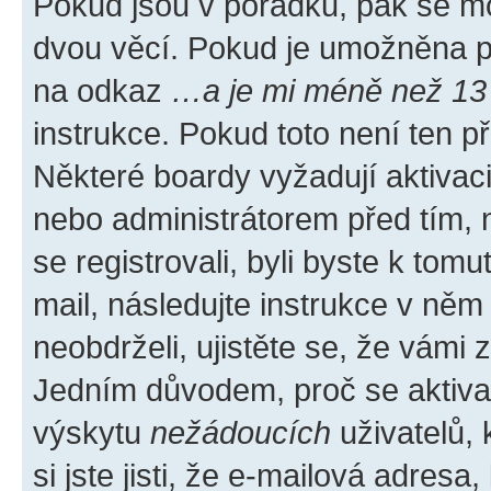
Pokud jsou v pořádku, pak se mo
dvou věcí. Pokud je umožněna pod
na odkaz
…a je mi méně než 13 
instrukce. Pokud toto není ten p
Některé boardy vyžadují aktivac
nebo administrátorem před tím, n
se registrovali, byli byste k tom
mail, následujte instrukce v něm
neobdrželi, ujistěte se, že vámi
Jedním důvodem, proč se aktiva
výskytu
nežádoucích
uživatelů, 
si jste jisti, že e-mailová adresa,