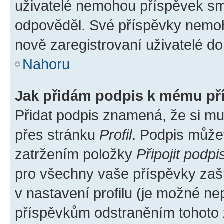
uživatelé nemohou příspěvek sma
odpověděl. Své příspěvky nemoh
nově zaregistrovaní uživatelé do 
Nahoru
Jak přidám podpis k mému př
Přidat podpis znamená, že si mus
přes stránku
Profil
. Podpis může
zatržením položky
Připojit podpi
pro všechny vaše příspěvky zašk
v nastavení profilu (je možné n
příspěvkům odstraněním tohoto z