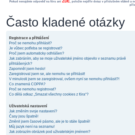
ZDE
Pokud nenajdete odpověď na fóru ani
, položte nejdřív dotaz v příslušném vlákně a 
pří
Často kladené otázky
Registrace a přihlášení
Proč se nemohu přihlásit?
Je vůbec potřeba se registrovat?
Proč jsem automaticky odhlášen?
Jak zabráním, aby se moje uživatelské jméno objevilo v seznamu právě
přihlášených?
Zapomněl jsem heslo!
Zaregistroval jsem se, ale nemohu se přihlásit!
V minulosti jsem se zaregistroval, ovšem nyní se nemohu přihlásit?!
Co znamená COPPA?
Proč se nemohu registrovat?
Co dělá odkaz „Smazat všechny cookies z fóra“?
Uživatelská nastavení
Jak změním svoje nastavení?
Časy jsou špatně!
Změnil jsem časové pásmo, ale je to stále špatně!
Můj jazyk není na seznamu!
Jak zobrazím obrázek pod uživatelským jménem?