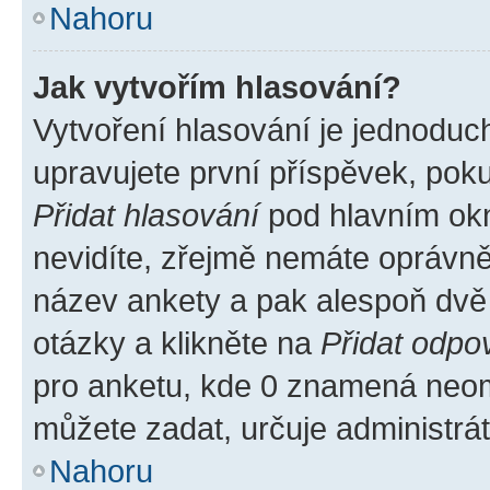
Nahoru
Jak vytvořím hlasování?
Vytvoření hlasování je jednoduc
upravujete první příspěvek, poku
Přidat hlasování
pod hlavním okn
nevidíte, zřejmě nemáte oprávněn
název ankety a pak alespoň dvě
otázky a klikněte na
Přidat odpo
pro anketu, kde 0 znamená neom
můžete zadat, určuje administrá
Nahoru