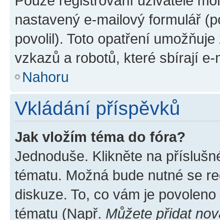
Pouze registrovaní uživatelé moh
nastavený e-mailový formulář (p
povolil). Toto opatření umožňuj
vzkazů a robotů, které sbírají e
Nahoru
Vkládání příspěvků
Jak vložím téma do fóra?
Jednoduše. Klikněte na příslušn
tématu. Možná bude nutné se reg
diskuze. To, co vám je povoleno
tématu (Např.
Můžete přidat nov