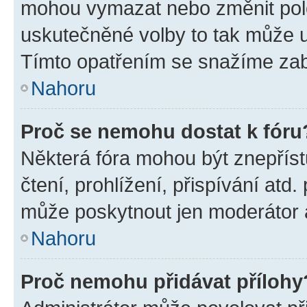
mohou vymazat nebo změnit polož
uskutečněné volby to tak může uč
Tímto opatřením se snažíme zabr
Nahoru
Proč se nemohu dostat k fóru
Některá fóra mohou být znepříst
čtení, prohlížení, přispívání atd.
může poskytnout jen moderátor a 
Nahoru
Proč nemohu přidávat přílohy