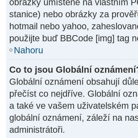
obrázky umístěné na vlastním PC
stanice) nebo obrázky za prověř
hotmail nebo yahoo, zaheslovan
použijte buď BBCode [img] tag n
Nahoru
Co to jsou Globální oznámení
Globální oznámení obsahují důlež
přečíst co nejdříve. Globální o
a také ve vašem uživatelském pan
globální oznámení, záleží na na
administrátoři.