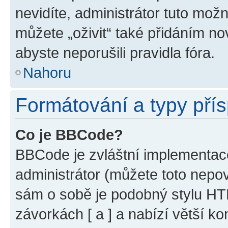
nevidíte, administrátor tuto mo
můžete „oživit“ také přidáním no
abyste neporušili pravidla fóra.
Nahoru
Formátování a typy pří
Co je BBCode?
BBCode je zvláštní implementac
administrátor (můžete toto nepov
sám o sobě je podobný stylu HT
závorkách [ a ] a nabízí větší ko