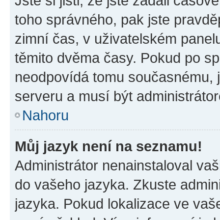
Jste si jisti, že jste zadali časo
toho správného, pak jste pravdě
zimní čas, v uživatelském pane
těmito dvěma časy. Pokud po s
neodpovídá tomu současnému, j
serveru a musí být administráto
Nahoru
Můj jazyk není na seznamu!
Administrátor nenainstaloval vaši
do vašeho jazyka. Zkuste admini
jazyka. Pokud lokalizace ve vaš