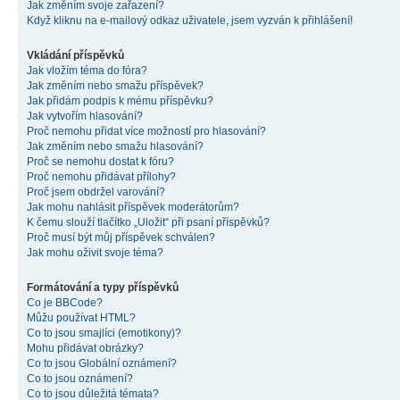
Jak změním svoje zařazení?
Když kliknu na e-mailový odkaz uživatele, jsem vyzván k přihlášení!
Vkládání příspěvků
Jak vložím téma do fóra?
Jak změním nebo smažu příspěvek?
Jak přidám podpis k mému příspěvku?
Jak vytvořím hlasování?
Proč nemohu přidat více možností pro hlasování?
Jak změním nebo smažu hlasování?
Proč se nemohu dostat k fóru?
Proč nemohu přidávat přílohy?
Proč jsem obdržel varování?
Jak mohu nahlásit příspěvek moderátorům?
K čemu slouží tlačítko „Uložit“ při psaní příspěvků?
Proč musí být můj příspěvek schválen?
Jak mohu oživit svoje téma?
Formátování a typy příspěvků
Co je BBCode?
Můžu používat HTML?
Co to jsou smajlíci (emotikony)?
Mohu přidávat obrázky?
Co to jsou Globální oznámení?
Co to jsou oznámení?
Co to jsou důležitá témata?