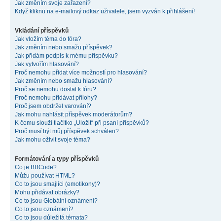
Jak změním svoje zařazení?
Když kliknu na e-mailový odkaz uživatele, jsem vyzván k přihlášení!
Vkládání příspěvků
Jak vložím téma do fóra?
Jak změním nebo smažu příspěvek?
Jak přidám podpis k mému příspěvku?
Jak vytvořím hlasování?
Proč nemohu přidat více možností pro hlasování?
Jak změním nebo smažu hlasování?
Proč se nemohu dostat k fóru?
Proč nemohu přidávat přílohy?
Proč jsem obdržel varování?
Jak mohu nahlásit příspěvek moderátorům?
K čemu slouží tlačítko „Uložit“ při psaní příspěvků?
Proč musí být můj příspěvek schválen?
Jak mohu oživit svoje téma?
Formátování a typy příspěvků
Co je BBCode?
Můžu používat HTML?
Co to jsou smajlíci (emotikony)?
Mohu přidávat obrázky?
Co to jsou Globální oznámení?
Co to jsou oznámení?
Co to jsou důležitá témata?