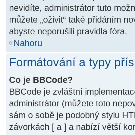
nevidíte, administrátor tuto mo
můžete „oživit“ také přidáním no
abyste neporušili pravidla fóra.
Nahoru
Formátování a typy pří
Co je BBCode?
BBCode je zvláštní implementac
administrátor (můžete toto nepov
sám o sobě je podobný stylu HT
závorkách [ a ] a nabízí větší ko