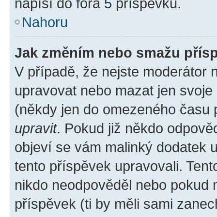
napíší do fóra 5 příspěvků.
Nahoru
Jak změním nebo smažu přís
V případě, že nejste moderátor 
upravovat nebo mazat jen svoje 
(někdy jen do omezeného času po
upravit
. Pokud již někdo odpověd
objeví se vám malinký dodatek u 
tento příspěvek upravovali. Ten
nikdo neodpověděl nebo pokud mo
příspěvek (ti by měli sami zanec