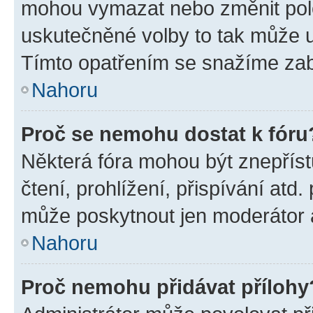
mohou vymazat nebo změnit polož
uskutečněné volby to tak může uč
Tímto opatřením se snažíme zabr
Nahoru
Proč se nemohu dostat k fóru
Některá fóra mohou být znepříst
čtení, prohlížení, přispívání atd.
může poskytnout jen moderátor a 
Nahoru
Proč nemohu přidávat přílohy