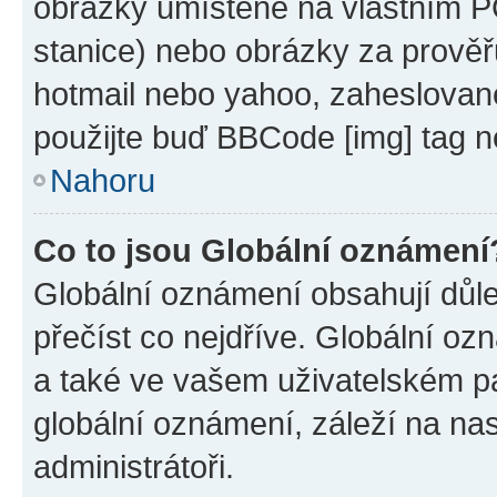
obrázky umístěné na vlastním PC
stanice) nebo obrázky za prověř
hotmail nebo yahoo, zaheslovan
použijte buď BBCode [img] tag n
Nahoru
Co to jsou Globální oznámení
Globální oznámení obsahují důlež
přečíst co nejdříve. Globální o
a také ve vašem uživatelském pan
globální oznámení, záleží na na
administrátoři.