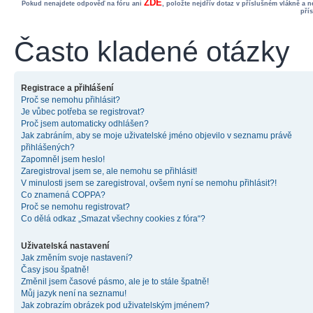
ZDE
Pokud nenajdete odpověď na fóru ani
, položte nejdřív dotaz v příslušném vlákně a 
pří
Často kladené otázky
Registrace a přihlášení
Proč se nemohu přihlásit?
Je vůbec potřeba se registrovat?
Proč jsem automaticky odhlášen?
Jak zabráním, aby se moje uživatelské jméno objevilo v seznamu právě
přihlášených?
Zapomněl jsem heslo!
Zaregistroval jsem se, ale nemohu se přihlásit!
V minulosti jsem se zaregistroval, ovšem nyní se nemohu přihlásit?!
Co znamená COPPA?
Proč se nemohu registrovat?
Co dělá odkaz „Smazat všechny cookies z fóra“?
Uživatelská nastavení
Jak změním svoje nastavení?
Časy jsou špatně!
Změnil jsem časové pásmo, ale je to stále špatně!
Můj jazyk není na seznamu!
Jak zobrazím obrázek pod uživatelským jménem?