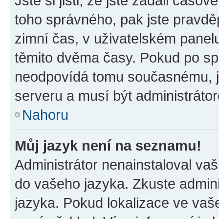
Jste si jisti, že jste zadali časo
toho správného, pak jste pravdě
zimní čas, v uživatelském pane
těmito dvěma časy. Pokud po s
neodpovídá tomu současnému, j
serveru a musí být administráto
Nahoru
Můj jazyk není na seznamu!
Administrátor nenainstaloval vaši
do vašeho jazyka. Zkuste admini
jazyka. Pokud lokalizace ve vaš