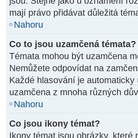
jsou. Stejně jako u oznámení rozh
mají právo přidávat důležitá tém
Nahoru
Co to jsou uzamčená témata?
Témata mohou být uzamčena mo
Nemůžete odpovídat na zamčená 
Každé hlasování je automatick
uzamčena z mnoha různých dův
Nahoru
Co jsou ikony témat?
Ikony témat jsou obrázky, které