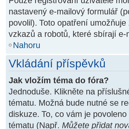
Pouze registrovaní uživatelé moh
nastavený e-mailový formulář (p
povolil). Toto opatření umožňuj
vzkazů a robotů, které sbírají e
Nahoru
Vkládání příspěvků
Jak vložím téma do fóra?
Jednoduše. Klikněte na příslušn
tématu. Možná bude nutné se reg
diskuze. To, co vám je povoleno
tématu (Např.
Můžete přidat nov