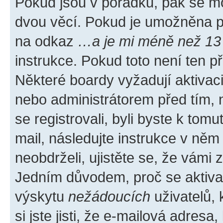
Pokud jsou v pořádku, pak se mo
dvou věcí. Pokud je umožněna pod
na odkaz
…a je mi méně než 13 
instrukce. Pokud toto není ten p
Některé boardy vyžadují aktivac
nebo administrátorem před tím, n
se registrovali, byli byste k tom
mail, následujte instrukce v něm
neobdrželi, ujistěte se, že vámi
Jedním důvodem, proč se aktiva
výskytu
nežádoucích
uživatelů, 
si jste jisti, že e-mailová adresa,