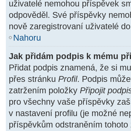
uživatelé nemohou příspěvek sma
odpověděl. Své příspěvky nemoh
nově zaregistrovaní uživatelé do 
Nahoru
Jak přidám podpis k mému př
Přidat podpis znamená, že si mus
přes stránku
Profil
. Podpis může
zatržením položky
Připojit podpi
pro všechny vaše příspěvky zašk
v nastavení profilu (je možné n
příspěvkům odstraněním tohoto z