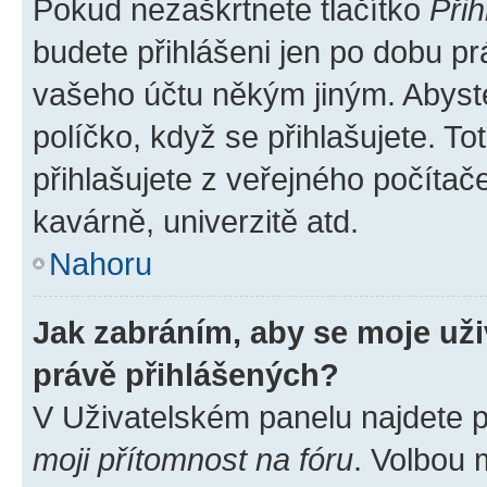
Pokud nezaškrtnete tlačítko
Přih
budete přihlášeni jen po dobu pr
vašeho účtu někým jiným. Abyste 
políčko, když se přihlašujete. 
přihlašujete z veřejného počítač
kavárně, univerzitě atd.
Nahoru
Jak zabráním, aby se moje už
právě přihlášených?
V Uživatelském panelu najdete 
moji přítomnost na fóru
. Volbou