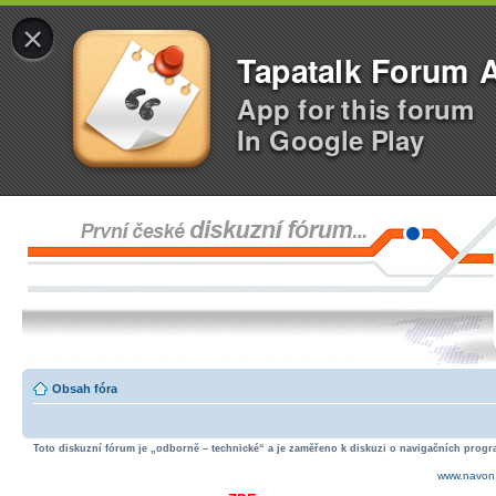
×
Tapatalk Forum 
App for this forum
In Google Play
Obsah fóra
Toto diskuzní fórum je „odborně – technické“ a je zaměřeno k diskuzi o navigačních progra
www.navon.