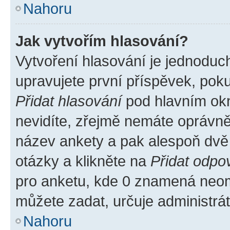
Nahoru
Jak vytvořím hlasování?
Vytvoření hlasování je jednoduc
upravujete první příspěvek, poku
Přidat hlasování
pod hlavním okn
nevidíte, zřejmě nemáte oprávněn
název ankety a pak alespoň dvě
otázky a klikněte na
Přidat odpo
pro anketu, kde 0 znamená neom
můžete zadat, určuje administrá
Nahoru