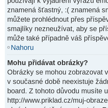
používají k vyjádření výrazu emo
znamená šťastný, :( znamená sm
můžete prohlédnout přes příspěv
smajlíky nezneužívat, aby se př
může také případně váš příspěv
Nahoru
Mohu přidávat obrázky?
Obrázky se mohou zobrazovat ve
v současné době neexistuje žád
board. Z tohoto důvodu musíte u
http://www.priklad.cz/muj-obraz