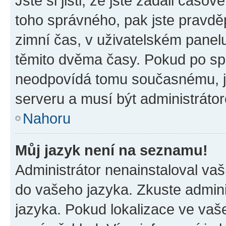
Jste si jisti, že jste zadali časo
toho správného, pak jste pravdě
zimní čas, v uživatelském pane
těmito dvěma časy. Pokud po s
neodpovídá tomu současnému, j
serveru a musí být administráto
Nahoru
Můj jazyk není na seznamu!
Administrátor nenainstaloval vaši
do vašeho jazyka. Zkuste admini
jazyka. Pokud lokalizace ve vaš