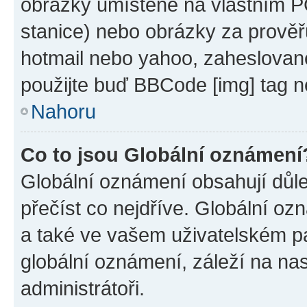
obrázky umístěné na vlastním PC
stanice) nebo obrázky za prověř
hotmail nebo yahoo, zaheslovan
použijte buď BBCode [img] tag n
Nahoru
Co to jsou Globální oznámení
Globální oznámení obsahují důlež
přečíst co nejdříve. Globální o
a také ve vašem uživatelském pan
globální oznámení, záleží na na
administrátoři.