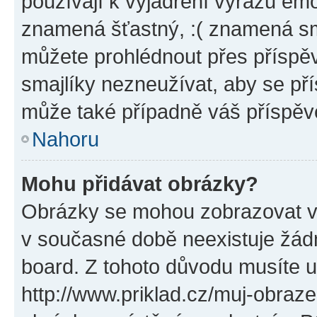
používají k vyjádření výrazu emo
znamená šťastný, :( znamená sm
můžete prohlédnout přes příspěv
smajlíky nezneužívat, aby se př
může také případně váš příspěv
Nahoru
Mohu přidávat obrázky?
Obrázky se mohou zobrazovat ve
v současné době neexistuje žád
board. Z tohoto důvodu musíte u
http://www.priklad.cz/muj-obraz