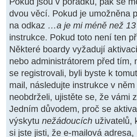
Pokud jsou v pořádku, pak se mo
dvou věcí. Pokud je umožněna pod
na odkaz
…a je mi méně než 13 
instrukce. Pokud toto není ten p
Některé boardy vyžadují aktivac
nebo administrátorem před tím, n
se registrovali, byli byste k tom
mail, následujte instrukce v něm
neobdrželi, ujistěte se, že vámi
Jedním důvodem, proč se aktiva
výskytu
nežádoucích
uživatelů, 
si jste jisti, že e-mailová adresa,