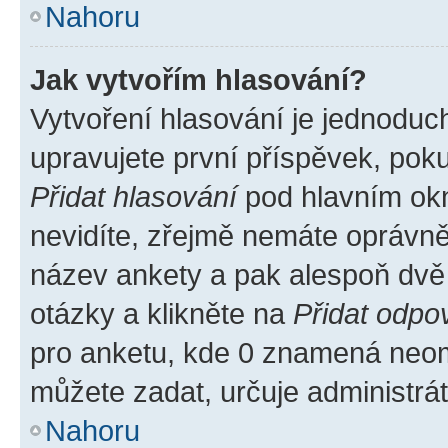
Nahoru
Jak vytvořím hlasování?
Vytvoření hlasování je jednoduc
upravujete první příspěvek, poku
Přidat hlasování
pod hlavním okn
nevidíte, zřejmě nemáte oprávněn
název ankety a pak alespoň dvě
otázky a klikněte na
Přidat odpo
pro anketu, kde 0 znamená neom
můžete zadat, určuje administrá
Nahoru