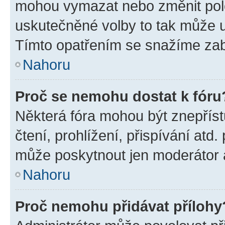
mohou vymazat nebo změnit polož
uskutečněné volby to tak může uč
Tímto opatřením se snažíme zabr
Nahoru
Proč se nemohu dostat k fóru
Některá fóra mohou být znepříst
čtení, prohlížení, přispívání atd.
může poskytnout jen moderátor a 
Nahoru
Proč nemohu přidávat přílohy