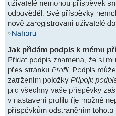
uživatelé nemohou příspěvek sma
odpověděl. Své příspěvky nemoh
nově zaregistrovaní uživatelé do 
Nahoru
Jak přidám podpis k mému př
Přidat podpis znamená, že si mus
přes stránku
Profil
. Podpis může
zatržením položky
Připojit podpi
pro všechny vaše příspěvky zašk
v nastavení profilu (je možné n
příspěvkům odstraněním tohoto z