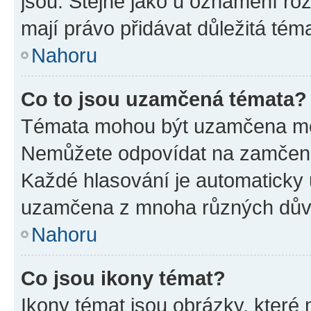
jsou. Stejně jako u oznámení rozh
mají právo přidávat důležitá tém
Nahoru
Co to jsou uzamčená témata?
Témata mohou být uzamčena mo
Nemůžete odpovídat na zamčená 
Každé hlasování je automatick
uzamčena z mnoha různých dův
Nahoru
Co jsou ikony témat?
Ikony témat jsou obrázky, které