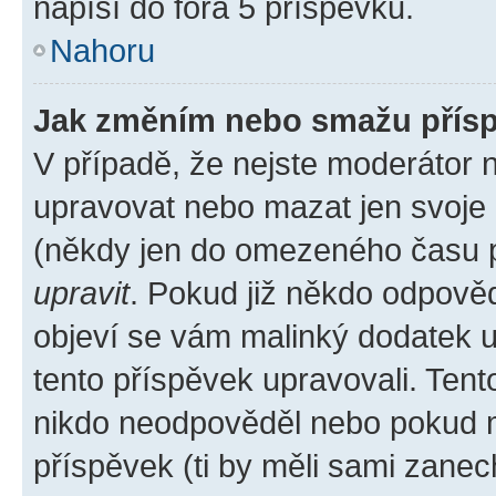
napíší do fóra 5 příspěvků.
Nahoru
Jak změním nebo smažu přís
V případě, že nejste moderátor 
upravovat nebo mazat jen svoje 
(někdy jen do omezeného času po
upravit
. Pokud již někdo odpověd
objeví se vám malinký dodatek u 
tento příspěvek upravovali. Ten
nikdo neodpověděl nebo pokud mo
příspěvek (ti by měli sami zanec