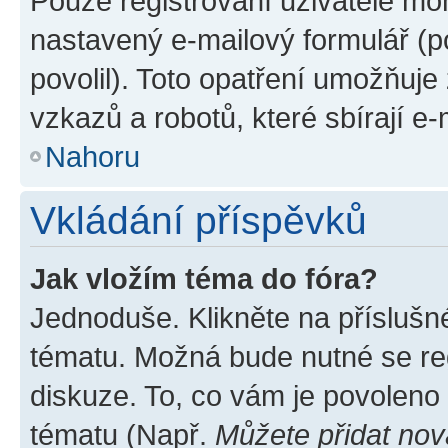
Pouze registrovaní uživatelé moh
nastavený e-mailový formulář (p
povolil). Toto opatření umožňuj
vzkazů a robotů, které sbírají e
Nahoru
Vkládání příspěvků
Jak vložím téma do fóra?
Jednoduše. Klikněte na příslušn
tématu. Možná bude nutné se reg
diskuze. To, co vám je povoleno
tématu (Např.
Můžete přidat nov