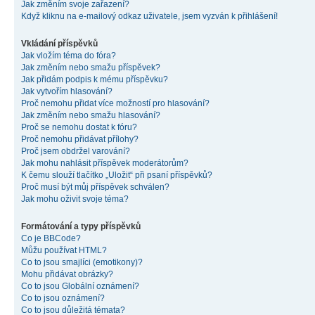
Jak změním svoje zařazení?
Když kliknu na e-mailový odkaz uživatele, jsem vyzván k přihlášení!
Vkládání příspěvků
Jak vložím téma do fóra?
Jak změním nebo smažu příspěvek?
Jak přidám podpis k mému příspěvku?
Jak vytvořím hlasování?
Proč nemohu přidat více možností pro hlasování?
Jak změním nebo smažu hlasování?
Proč se nemohu dostat k fóru?
Proč nemohu přidávat přílohy?
Proč jsem obdržel varování?
Jak mohu nahlásit příspěvek moderátorům?
K čemu slouží tlačítko „Uložit“ při psaní příspěvků?
Proč musí být můj příspěvek schválen?
Jak mohu oživit svoje téma?
Formátování a typy příspěvků
Co je BBCode?
Můžu používat HTML?
Co to jsou smajlíci (emotikony)?
Mohu přidávat obrázky?
Co to jsou Globální oznámení?
Co to jsou oznámení?
Co to jsou důležitá témata?