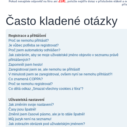
ZDE
Pokud nenajdete odpověď na fóru ani
, položte nejdřív dotaz v příslušném vlákně a 
pří
Často kladené otázky
Registrace a přihlášení
Proč se nemohu přihlásit?
Je vůbec potřeba se registrovat?
Proč jsem automaticky odhlášen?
Jak zabráním, aby se moje uživatelské jméno objevilo v seznamu právě
přihlášených?
Zapomněl jsem heslo!
Zaregistroval jsem se, ale nemohu se přihlásit!
V minulosti jsem se zaregistroval, ovšem nyní se nemohu přihlásit?!
Co znamená COPPA?
Proč se nemohu registrovat?
Co dělá odkaz „Smazat všechny cookies z fóra“?
Uživatelská nastavení
Jak změním svoje nastavení?
Časy jsou špatně!
Změnil jsem časové pásmo, ale je to stále špatně!
Můj jazyk není na seznamu!
Jak zobrazím obrázek pod uživatelským jménem?