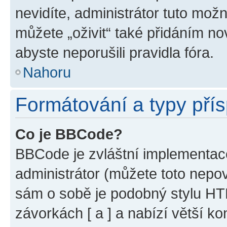
nevidíte, administrátor tuto mo
můžete „oživit“ také přidáním no
abyste neporušili pravidla fóra.
Nahoru
Formátování a typy pří
Co je BBCode?
BBCode je zvláštní implementac
administrátor (můžete toto nepov
sám o sobě je podobný stylu HT
závorkách [ a ] a nabízí větší ko