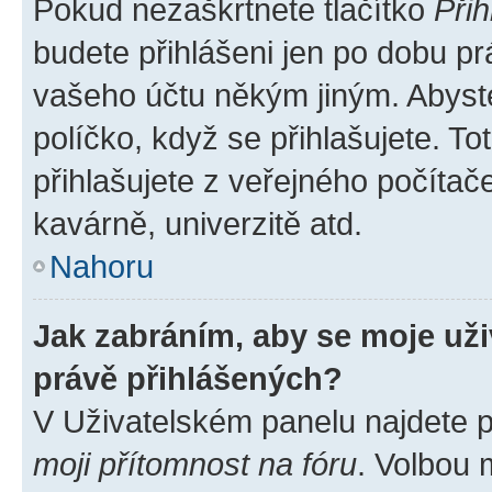
Pokud nezaškrtnete tlačítko
Přih
budete přihlášeni jen po dobu pr
vašeho účtu někým jiným. Abyste 
políčko, když se přihlašujete. 
přihlašujete z veřejného počítač
kavárně, univerzitě atd.
Nahoru
Jak zabráním, aby se moje už
právě přihlášených?
V Uživatelském panelu najdete 
moji přítomnost na fóru
. Volbou