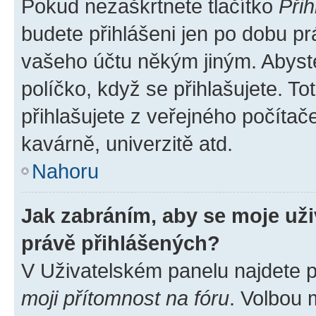
Pokud nezaškrtnete tlačítko
Přih
budete přihlášeni jen po dobu pr
vašeho účtu někým jiným. Abyste 
políčko, když se přihlašujete. 
přihlašujete z veřejného počítač
kavárně, univerzitě atd.
Nahoru
Jak zabráním, aby se moje už
právě přihlášených?
V Uživatelském panelu najdete 
moji přítomnost na fóru
. Volbou