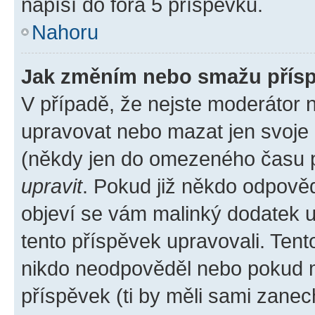
napíší do fóra 5 příspěvků.
Nahoru
Jak změním nebo smažu přís
V případě, že nejste moderátor 
upravovat nebo mazat jen svoje 
(někdy jen do omezeného času po
upravit
. Pokud již někdo odpověd
objeví se vám malinký dodatek u 
tento příspěvek upravovali. Ten
nikdo neodpověděl nebo pokud mo
příspěvek (ti by měli sami zanec