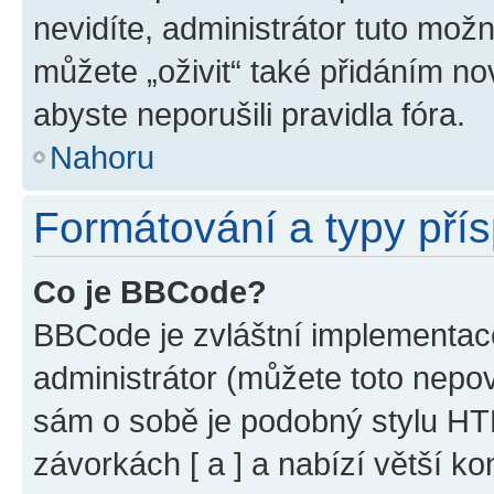
nevidíte, administrátor tuto mo
můžete „oživit“ také přidáním no
abyste neporušili pravidla fóra.
Nahoru
Formátování a typy pří
Co je BBCode?
BBCode je zvláštní implementac
administrátor (můžete toto nepov
sám o sobě je podobný stylu HT
závorkách [ a ] a nabízí větší ko