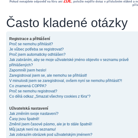
ZDE
Pokud nenajdete odpověď na fóru ani
, položte nejdřív dotaz v příslušném vlákně a 
pří
Často kladené otázky
Registrace a přihlášení
Proč se nemohu přihlásit?
Je vůbec potřeba se registrovat?
Proč jsem automaticky odhlášen?
Jak zabráním, aby se moje uživatelské jméno objevilo v seznamu právě
přihlášených?
Zapomněl jsem heslo!
Zaregistroval jsem se, ale nemohu se přihlásit!
V minulosti jsem se zaregistroval, ovšem nyní se nemohu přihlásit?!
Co znamená COPPA?
Proč se nemohu registrovat?
Co dělá odkaz „Smazat všechny cookies z fóra“?
Uživatelská nastavení
Jak změním svoje nastavení?
Časy jsou špatně!
Změnil jsem časové pásmo, ale je to stále špatně!
Můj jazyk není na seznamu!
Jak zobrazím obrázek pod uživatelským jménem?