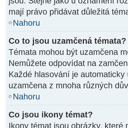
jsou. Stejně jako u oznámení rozh
mají právo přidávat důležitá tém
Nahoru
Co to jsou uzamčená témata?
Témata mohou být uzamčena mo
Nemůžete odpovídat na zamčená 
Každé hlasování je automatick
uzamčena z mnoha různých dův
Nahoru
Co jsou ikony témat?
Ikony témat jsou obrázky, které