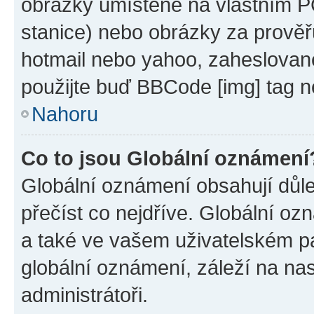
obrázky umístěné na vlastním PC
stanice) nebo obrázky za prověř
hotmail nebo yahoo, zaheslovan
použijte buď BBCode [img] tag n
Nahoru
Co to jsou Globální oznámení
Globální oznámení obsahují důlež
přečíst co nejdříve. Globální o
a také ve vašem uživatelském pan
globální oznámení, záleží na na
administrátoři.