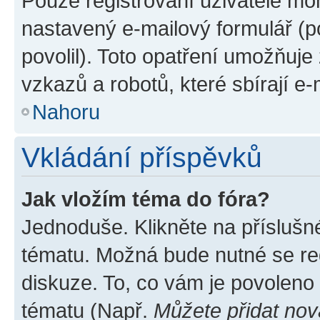
Pouze registrovaní uživatelé moh
nastavený e-mailový formulář (p
povolil). Toto opatření umožňuj
vzkazů a robotů, které sbírají e
Nahoru
Vkládání příspěvků
Jak vložím téma do fóra?
Jednoduše. Klikněte na příslušn
tématu. Možná bude nutné se reg
diskuze. To, co vám je povoleno
tématu (Např.
Můžete přidat nov