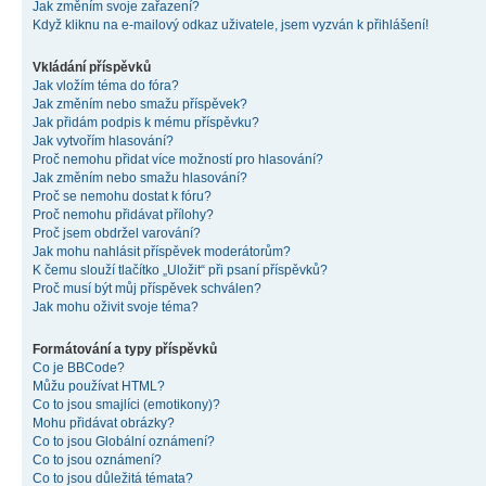
Jak změním svoje zařazení?
Když kliknu na e-mailový odkaz uživatele, jsem vyzván k přihlášení!
Vkládání příspěvků
Jak vložím téma do fóra?
Jak změním nebo smažu příspěvek?
Jak přidám podpis k mému příspěvku?
Jak vytvořím hlasování?
Proč nemohu přidat více možností pro hlasování?
Jak změním nebo smažu hlasování?
Proč se nemohu dostat k fóru?
Proč nemohu přidávat přílohy?
Proč jsem obdržel varování?
Jak mohu nahlásit příspěvek moderátorům?
K čemu slouží tlačítko „Uložit“ při psaní příspěvků?
Proč musí být můj příspěvek schválen?
Jak mohu oživit svoje téma?
Formátování a typy příspěvků
Co je BBCode?
Můžu používat HTML?
Co to jsou smajlíci (emotikony)?
Mohu přidávat obrázky?
Co to jsou Globální oznámení?
Co to jsou oznámení?
Co to jsou důležitá témata?