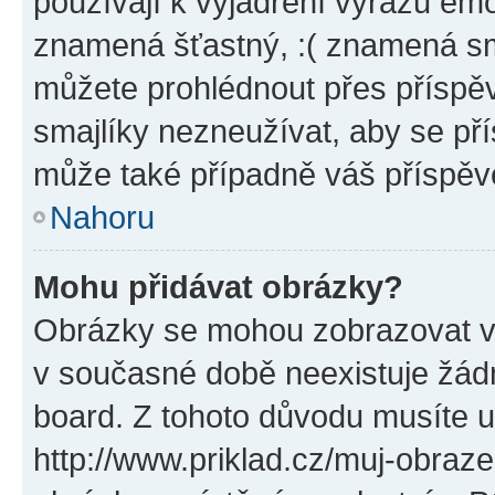
používají k vyjádření výrazu emo
znamená šťastný, :( znamená sm
můžete prohlédnout přes příspěv
smajlíky nezneužívat, aby se př
může také případně váš příspěv
Nahoru
Mohu přidávat obrázky?
Obrázky se mohou zobrazovat ve
v současné době neexistuje žád
board. Z tohoto důvodu musíte u
http://www.priklad.cz/muj-obraz