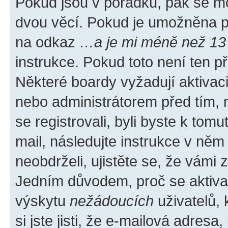
Pokud jsou v pořádku, pak se mo
dvou věcí. Pokud je umožněna pod
na odkaz
…a je mi méně než 13 
instrukce. Pokud toto není ten p
Některé boardy vyžadují aktivac
nebo administrátorem před tím, n
se registrovali, byli byste k tom
mail, následujte instrukce v něm
neobdrželi, ujistěte se, že vámi
Jedním důvodem, proč se aktiva
výskytu
nežádoucích
uživatelů, 
si jste jisti, že e-mailová adresa,