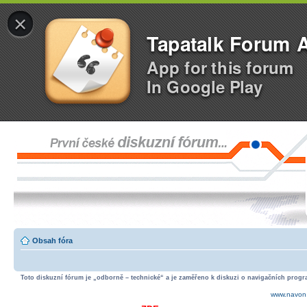
×
Tapatalk Forum 
App for this forum
In Google Play
Obsah fóra
Toto diskuzní fórum je „odborně – technické“ a je zaměřeno k diskuzi o navigačních progra
www.navon.