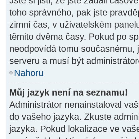
Jste si jisti, že jste zadali časo
toho správného, pak jste pravdě
zimní čas, v uživatelském pane
těmito dvěma časy. Pokud po s
neodpovídá tomu současnému, j
serveru a musí být administráto
Nahoru
Můj jazyk není na seznamu!
Administrátor nenainstaloval vaši
do vašeho jazyka. Zkuste admini
jazyka. Pokud lokalizace ve vaš