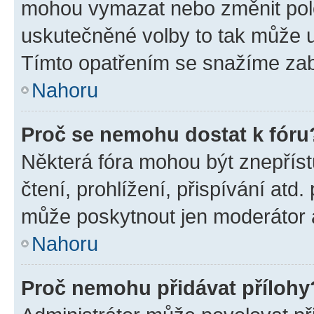
mohou vymazat nebo změnit polož
uskutečněné volby to tak může uč
Tímto opatřením se snažíme zabr
Nahoru
Proč se nemohu dostat k fóru
Některá fóra mohou být znepříst
čtení, prohlížení, přispívání atd.
může poskytnout jen moderátor a 
Nahoru
Proč nemohu přidávat přílohy