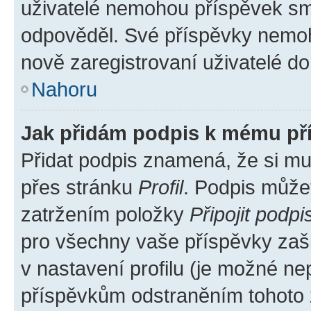
uživatelé nemohou příspěvek sma
odpověděl. Své příspěvky nemoh
nově zaregistrovaní uživatelé do 
Nahoru
Jak přidám podpis k mému př
Přidat podpis znamená, že si mus
přes stránku
Profil
. Podpis může
zatržením položky
Připojit podpi
pro všechny vaše příspěvky zašk
v nastavení profilu (je možné n
příspěvkům odstraněním tohoto z