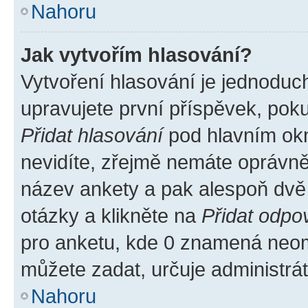
Nahoru
Jak vytvořím hlasování?
Vytvoření hlasování je jednoduc
upravujete první příspěvek, poku
Přidat hlasování
pod hlavním okn
nevidíte, zřejmě nemáte oprávněn
název ankety a pak alespoň dvě
otázky a klikněte na
Přidat odpo
pro anketu, kde 0 znamená neom
můžete zadat, určuje administrá
Nahoru