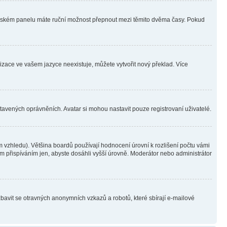
ivatelském panelu máte ruční možnost přepnout mezi těmito dvěma časy. Pokud
lizace ve vašem jazyce neexistuje, můžete vytvořit nový překlad. Více
stavených oprávněních. Avatar si mohou nastavit pouze registrovaní uživatelé.
 vzhledu). Většina boardů používají hodnocení úrovní k rozlišení počtu vámi
ým přispíváním jen, abyste dosáhli vyšší úrovně. Moderátor nebo administrátor
zbavit se otravných anonymních vzkazů a robotů, které sbírají e-mailové