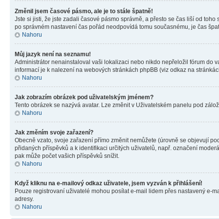
Změnil jsem časové pásmo, ale je to stále špatně!
Jste si jisti, že jste zadali časové pásmo správně, a přesto se čas liší od 
po správném nastavení čas pořád neodpovídá tomu současnému, je čas špatn
Nahoru
Můj jazyk není na seznamu!
Administrátor nenainstaloval vaši lokalizaci nebo nikdo nepřeložil fórum do 
informací je k nalezení na webových stránkách phpBB (viz odkaz na stránkách
Nahoru
Jak zobrazím obrázek pod uživatelským jménem?
Tento obrázek se nazývá avatar. Lze změnit v Uživatelském panelu pod záložko
Nahoru
Jak změním svoje zařazení?
Obecně vzato, svoje zařazení přímo změnit nemůžete (úrovně se objevují pod
přidaných příspěvků a k identifikaci určitých uživatelů, např. označení mode
pak může počet vašich příspěvků snížit.
Nahoru
Když kliknu na e-mailový odkaz uživatele, jsem vyzván k přihlášení!
Pouze registrovaní uživatelé mohou posílat e-mail lidem přes nastavený e-mai
adresy.
Nahoru