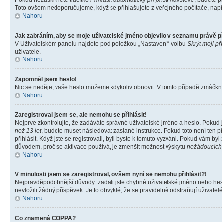
Pokud nezaškrtnete tlačítko
Přihlásit automaticky při příští návštěvě
, budete p
Toto ovšem nedoporučujeme, když se přihlašujete z veřejného počítače, např. 
Nahoru
Jak zabráním, aby se moje uživatelské jméno objevilo v seznamu právě 
V Uživatelském panelu najdete pod položkou „Nastavení“ volbu
Skrýt moji př
uživatele.
Nahoru
Zapomněl jsem heslo!
Nic se neděje, vaše heslo můžeme kdykoliv obnovit. V tomto případě zmáčknět
Nahoru
Zaregistroval jsem se, ale nemohu se přihlásit!
Nejprve zkontrolujte, že zadáváte správné uživatelské jméno a heslo. Pokud 
než 13 let
, budete muset následovat zaslané instrukce. Pokud toto není ten p
přihlásit. Když jste se registrovali, byli byste k tomuto vyzváni. Pokud vám b
důvodem, proč se aktivace používá, je zmenšit možnost výskytu
nežádoucích
Nahoru
V minulosti jsem se zaregistroval, ovšem nyní se nemohu přihlásit?!
Nejpravděpodobnější důvody: zadali jste chybné uživatelské jméno nebo heslo 
nevložili žádný příspěvek. Je to obvyklé, že se pravidelně odstraňují uživatelé
Nahoru
Co znamená COPPA?