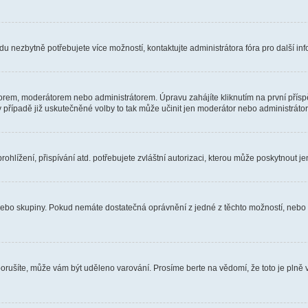
u nezbytně potřebujete více možností, kontaktujte administrátora fóra pro další in
orem, moderátorem nebo administrátorem. Úpravu zahájíte kliknutím na první příspě
případě již uskutečněné volby to tak může učinit jen moderátor nebo administrátor
hlížení, přispívání atd. potřebujete zvláštní autorizaci, kterou může poskytnout jen
, nebo skupiny. Pokud nemáte dostatečná oprávnění z jedné z těchto možností, nebo n
e porušíte, může vám být uděleno varování. Prosíme berte na vědomí, že toto je pl