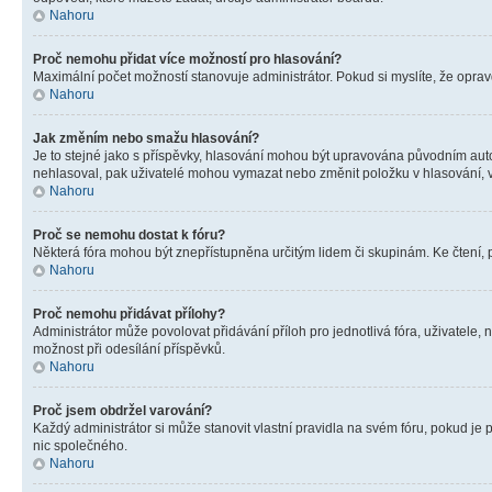
Nahoru
Proč nemohu přidat více možností pro hlasování?
Maximální počet možností stanovuje administrátor. Pokud si myslíte, že opravd
Nahoru
Jak změním nebo smažu hlasování?
Je to stejné jako s příspěvky, hlasování mohou být upravována původním aut
nehlasoval, pak uživatelé mohou vymazat nebo změnit položku v hlasování, v 
Nahoru
Proč se nemohu dostat k fóru?
Některá fóra mohou být znepřístupněna určitým lidem či skupinám. Ke čtení, pro
Nahoru
Proč nemohu přidávat přílohy?
Administrátor může povolovat přidávání příloh pro jednotlivá fóra, uživatele
možnost při odesílání příspěvků.
Nahoru
Proč jsem obdržel varování?
Každý administrátor si může stanovit vlastní pravidla na svém fóru, pokud j
nic společného.
Nahoru