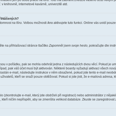
řihlášeni jen po dobu práce na fóru. Toto má zabránit zneužití vašeho účtu někým jiný
v knihovně, internetové kavárně, univerzitě atd.
přihlášených?
ítomnost na fóru
. Volbou možnosti
Ano
aktivujete tuto funkci. Online vás uvidí pouz
e na přihlašovací stránce tlačítko
Zapomněl jsem svoje heslo
, pokračujte dle ins
jsou v pořádku, pak se mohla odehrát jedna z následujících dvou věcí. Pokud je um
řípad, pak váš účet musí být aktivován. Některé boardy vyžadují aktivaci všech nov
yl zaslán e-mail, následujte instrukce v něm obsažené, pokud jste tento e-mail neobd
uživatelů, kteří se snaží pouze obtěžovat. Pokud si jste jisti, že e-mailová adresa, k
(zkontrolujte e-mail, který jste obdrželi při registraci) nebo administrátor z něja
, kteří ničím nepřispěli, aby se zmenšila velikost databáze. Zkuste se zaregistrovat