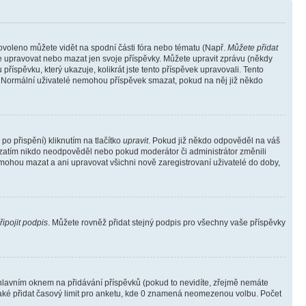
povoleno můžete vidět na spodní části fóra nebo tématu (Např.
Můžete přidat
e upravovat nebo mazat jen svoje příspěvky. Můžete upravit zprávu (někdy
říspěvku, který ukazuje, kolikrát jste tento příspěvek upravovali. Tento
). Normální uživatelé nemohou příspěvek smazat, pokud na něj již někdo
o přispění) kliknutím na tlačítko
upravit
. Pokud již někdo odpověděl na váš
ud zatím nikdo neodpověděl nebo pokud moderátor či administrátor změnili
mohou mazat a ani upravovat všichni nově zaregistrovaní uživatelé do doby,
řipojit podpis
. Můžete rovněž přidat stejný podpis pro všechny vaše příspěvky
lavním oknem na přidávání příspěvků (pokud to nevidíte, zřejmě nemáte
také přidat časový limit pro anketu, kde 0 znamená neomezenou volbu. Počet