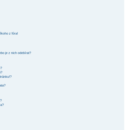
ěkoho z fóra!
bo je z nich odebírat?
h?
ů?
tránku!?
ata?
i?
ra?