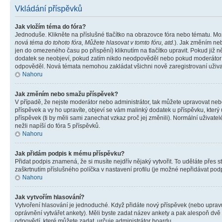
Vkládání příspěvků
Jak vložím téma do fóra?
Jednoduše. Klikněte na příslušné tlačítko na obrazovce fóra nebo tématu. Mo
nová téma do tohoto fóra, Můžete hlasovat v tomto fóru, atd.
). Jak změním neb
jen do omezeného času po přispění) kliknutím na tlačítko upravit. Pokud již n
dodatek se neobjeví, pokud zatím nikdo neodpověděl nebo pokud moderátor či 
odpověděl. Nová témata nemohou zakládat všichni nově zaregistrovaní uživate
Nahoru
Jak změním nebo smažu příspěvek?
V případě, že nejste moderátor nebo administrátor, tak můžete upravovat neb
příspěvek a vy ho upravíte, objeví se vám malinký dodatek u příspěvku, který
příspěvek (ti by měli sami zanechat vzkaz proč jej změnili). Normální uživa
nežli napíší do fóra 5 příspěvků.
Nahoru
Jak přidám podpis k mému příspěvku?
Přidat podpis znamená, že si musíte nejdřív nějaký vytvořit. To uděláte přes 
zaškrtnutím příslušného políčka v nastavení profilu (je možné nepřidávat po
Nahoru
Jak vytvořím hlasování?
Vytvoření hlasování je jednoduché. Když přidáte nový příspěvek (nebo upravuj
oprávnění vytvářet ankety). Měli byste zadat název ankety a pak alespoň dv
odpovědí, které můžete zadat, určuje administrátor boardu.