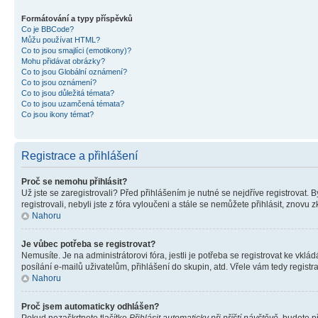
Formátování a typy příspěvků
Co je BBCode?
Můžu používat HTML?
Co to jsou smajlíci (emotikony)?
Mohu přidávat obrázky?
Co to jsou Globální oznámení?
Co to jsou oznámení?
Co to jsou důležitá témata?
Co to jsou uzamčená témata?
Co jsou ikony témat?
Registrace a přihlášení
Proč se nemohu přihlásit?
Už jste se zaregistrovali? Před přihlášením je nutné se nejdříve registrovat.
registrovali, nebyli jste z fóra vyloučeni a stále se nemůžete přihlásit, zno
Nahoru
Je vůbec potřeba se registrovat?
Nemusíte. Je na administrátorovi fóra, jestli je potřeba se registrovat ke 
posílání e-mailů uživatelům, přihlášení do skupin, atd. Vřele vám tedy registr
Nahoru
Proč jsem automaticky odhlášen?