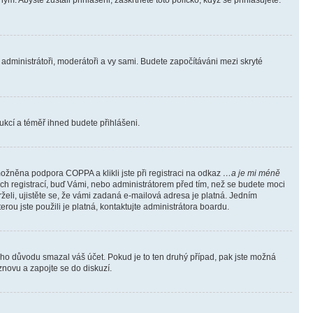
m. Abyste zůstali přihlášeni, zaškrtněte toto políčko, když se přihlašujete.
e administrátoři, moderátoři a vy sami. Budete započítáváni mezi skryté
trukcí a téměř ihned budete přihlášeni.
ožněna podpora COPPA a klikli jste při registraci na odkaz
…a je mi méně
ých registrací, buď Vámi, nebo administrátorem před tím, než se budete moci
rželi, ujistěte se, že vámi zadaná e-mailová adresa je platná. Jedním
terou jste použili je platná, kontaktujte administrátora boardu.
kého důvodu smazal váš účet. Pokud je to ten druhý případ, pak jste možná
 znovu a zapojte se do diskuzí.