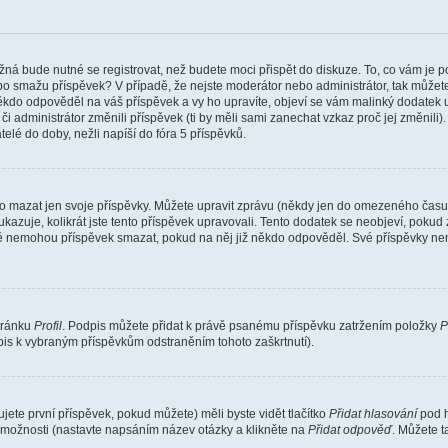
žná bude nutné se registrovat, než budete moci přispět do diskuze. To, co vám je 
o smažu příspěvek? V případě, že nejste moderátor nebo administrátor, tak můžet
ěkdo odpověděl na váš příspěvek a vy ho upravíte, objeví se vám malinký dodatek u p
administrátor změnili příspěvek (ti by měli sami zanechat vzkaz proč jej změnili
lé do doby, nežli napíší do fóra 5 příspěvků.
o mazat jen svoje příspěvky. Můžete upravit zprávu (někdy jen do omezeného času p
 ukazuje, kolikrát jste tento příspěvek upravovali. Tento dodatek se neobjeví, pok
telé nemohou příspěvek smazat, pokud na něj již někdo odpověděl. Své příspěvky ne
stránku
Profil
. Podpis můžete přidat k právě psanému příspěvku zatržením položky
P
dpis k vybraným příspěvkům odstraněním tohoto zaškrtnutí).
ete první příspěvek, pokud můžete) měli byste vidět tlačítko
Přidat hlasování
pod h
ě možnosti (nastavte napsáním název otázky a klikněte na
Přidat odpověď
. Můžete 