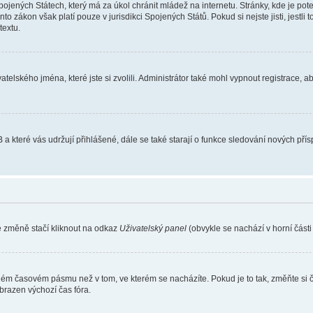
ojených Státech, který má za úkol chránit mládež na internetu. Stránky, kde je po
nto zákon však platí pouze v jurisdikci Spojených Států. Pokud si nejste jisti, jestl
extu.
atelského jména, které jste si zvolili. Administrátor také mohl vypnout registrace, 
 a které vás udržují přihlášené, dále se také starají o funkce sledování nových př
e změně stačí kliknout na odkaz
Uživatelský panel
(obvykle se nachází v horní část
iném časovém pásmu než v tom, ve kterém se nacházíte. Pokud je to tak, změňte si 
brazen výchozí čas fóra.