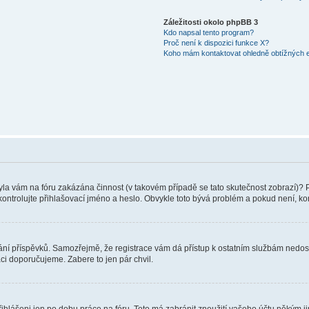
Záležitosti okolo phpBB 3
Kdo napsal tento program?
Proč není k dispozici funkce X?
Koho mám kontaktovat ohledně obtížných e-
 Byla vám na fóru zakázána činnost (v takovém případě se tato skutečnost zobrazí)? 
vu zkontrolujte přihlašovací jméno a heslo. Obvykle toto bývá problém a pokud není, 
vkládání příspěvků. Samozřejmě, že registrace vám dá přístup k ostatním službám ne
aci doporučujeme. Zabere to jen pár chvil.