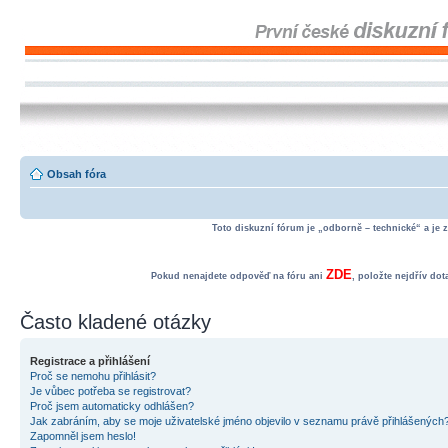
Obsah fóra
Toto diskuzní fórum je „odborně – technické“ a je 
ZDE
Pokud nenajdete odpověď na fóru ani
, položte nejdřív do
Často kladené otázky
Registrace a přihlášení
Proč se nemohu přihlásit?
Je vůbec potřeba se registrovat?
Proč jsem automaticky odhlášen?
Jak zabráním, aby se moje uživatelské jméno objevilo v seznamu právě přihlášených
Zapomněl jsem heslo!