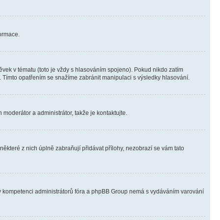
formace.
vek v tématu (toto je vždy s hlasováním spojeno). Pokud nikdo zatím
. Tímto opatřením se snažíme zabránit manipulaci s výsledky hlasování.
 moderátor a administrátor, takže je kontaktujte.
ěkteré z nich úplně zabraňují přidávat přílohy, nezobrazí se vám tato
ně v kompetenci administrátorů fóra a phpBB Group nemá s vydáváním varování