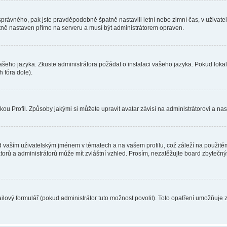
toho správného, pak jste pravděpodobně špatně nastavili letní nebo zimní čas, v už
ě nastaven přímo na serveru a musí být administrátorem opraven.
vašeho jazyka. Zkuste administrátora požádat o instalaci vašeho jazyka. Pokud loka
 fóra dole).
u Profil. Způsoby jakými si můžete upravit avatar závisí na administrátorovi a na
 vaším uživatelským jménem v tématech a na vašem profilu, což záleží na použitém
rátorů a administrátorů může mít zvláštní vzhled. Prosím, nezatěžujte board zbytečn
lový formulář (pokud administrátor tuto možnost povolil). Toto opatření umožňuje 