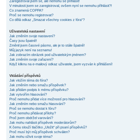
Zaregistroval jsem se, ale nemohu se přihlásit!
V minulosti jsem se zaregistroval, ovšem nyní se nemohu přihlásit?!
Co znamená COPPA?
Proč se nemohu registrovat?
Co dělá odkaz „Smazat všechny cookies z fóra“?
Uživatelská nastavení
Jak změním svoje nastavení?
Časy jsou špatně!
Změnil jsem časové pásmo, ale je to stále špatně!
Můj jazyk není na seznamu!
Jak zobrazím obrázek pod uživatelským jménem?
Jak změním svoje zařazení?
Když kliknu na e-mailový odkaz uživatele, jsem vyzván k přihlášení!
Vkládání příspěvků
Jak vložím téma do fóra?
Jak změním nebo smažu příspěvek?
Jak přidám podpis k mému příspěvku?
Jak vytvořím hlasování?
Proč nemohu přidat více možností pro hlasování?
Jak změním nebo smažu hlasování?
Proč se nemohu dostat k fóru?
Proč nemohu přidávat přílohy?
Proč jsem obdržel varování?
Jak mohu nahlásit příspěvek moderátorům?
K čemu slouží tlačítko „Uložit“ při psaní příspěvků?
Proč musí být můj příspěvek schválen?
Jak mohu oživit svoje téma?