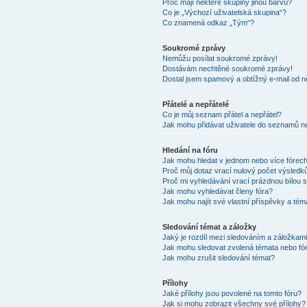
Proč mají některé skupiny jinou barvu?
Co je „Výchozí uživatelská skupina“?
Co znamená odkaz „Tým“?
Soukromé zprávy
Nemůžu posílat soukromé zprávy!
Dostávám nechtěné soukromé zprávy!
Dostal jsem spamový a obtížný e-mail od n
Přátelé a nepřátelé
Co je můj seznam přátel a nepřátel?
Jak mohu přidávat uživatele do seznamů ne
Hledání na fóru
Jak mohu hledat v jednom nebo více fórec
Proč můj dotaz vrací nulový počet výsledk
Proč mi vyhledávání vrací prázdnou bílou s
Jak mohu vyhledávat členy fóra?
Jak mohu najít své vlastní příspěvky a tém
Sledování témat a záložky
Jaký je rozdíl mezi sledováním a záložkam
Jak mohu sledovat zvolená témata nebo fó
Jak mohu zrušit sledování témat?
Přílohy
Jaké přílohy jsou povolené na tomto fóru?
Jak si mohu zobrazit všechny své přílohy?