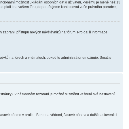
tencionální možnost ukládání osobních dat o uživateli, kterému je méně než 13
i toto platí i na vašem fóru, doporučujeme kontaktovat vaše právního poradce,
aby zabranil přístupu nových návštěvníků na fórum. Pro další informace
íspěvků na fórech a v tématech, pokud to administrátor umožňuje. Smažte
i stránky). V následném rozhraní je možné si změnit veškerá svá nastavení.
časové pásmo v profilu. Berte na vědomí, časové pásma a další nastavení si