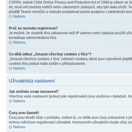
COPPA, neboli Child Online Privacy and Protection Act of 1998 je zákon ve Sp
let, musí mít souhlas rodičů nebo zákonných zástupců, aby tyto data uložil. Te
phpBB Teams nemůže a nebude poskytovat právni podporu v jakémkoliv kont
Nahoru
Proč se nemohu registrovat?
Je možné, že vlastník fóra zabanoval vaši IP adresu nebo zakázal použití uživ
kontaktuje administrátora fóra.
Nahoru
Co dělá odkaz „Smazat všechny cookies z fóra“?
„Smazat všechny cookies z fóra“ odstraní cookies, které jsou vytvořené phpBB
cookies fóra pokud máte potíže s přihlašováním.
Nahoru
Uživatelská nastavení
Jak změním svoje nastavení?
Všechna vaše nastavení (pokud jste registrováni) jsou uložena v databázi. K
Nahoru
Časy jsou špatně!
Časy jsou téměř vždy v pořádku, ovšem to, co vidíte jsou časy zobrazené v j
mohou měnit jen registrovaní uživatelé. Anonymním uživatelům bude vždy zo
Nahoru