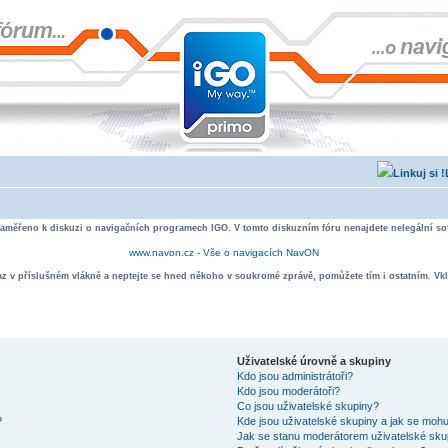
zaměřeno k diskuzi o navigačních programech IGO. V tomto diskuzním fóru nenajdete nelegální sof
www.navon.cz - Vše o navigacích NavON
taz v příslušném vlákně a neptejte se hned někoho v soukromé zprávě, pomůžete tím i ostatním. Vkl
Uživatelské úrovně a skupiny
Kdo jsou administrátoři?
Kdo jsou moderátoři?
Co jsou uživatelské skupiny?
?
Kde jsou uživatelské skupiny a jak se mohu
Jak se stanu moderátorem uživatelské sku