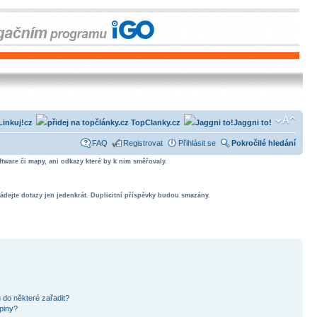
Linkuj!cz
TopClanky.cz
Jaggni to!
FAQ
Registrovat
Přihlásit se
Pokročilé hledání
tware či mapy, ani odkazy které by k nim směřovaly.
ádejte dotazy jen jedenkrát. Duplicitní příspěvky budou smazány.
 do některé zařadit?
piny?