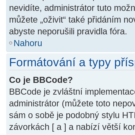
nevidíte, administrátor tuto mo
můžete „oživit“ také přidáním no
abyste neporušili pravidla fóra.
Nahoru
Formátování a typy pří
Co je BBCode?
BBCode je zvláštní implementac
administrátor (můžete toto nepov
sám o sobě je podobný stylu HT
závorkách [ a ] a nabízí větší ko