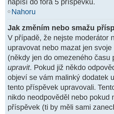
napíší do fóra 5 příspěvků.
Nahoru
Jak změním nebo smažu přís
V případě, že nejste moderátor 
upravovat nebo mazat jen svoje 
(někdy jen do omezeného času po
upravit
. Pokud již někdo odpověd
objeví se vám malinký dodatek u 
tento příspěvek upravovali. Ten
nikdo neodpověděl nebo pokud mo
příspěvek (ti by měli sami zanec