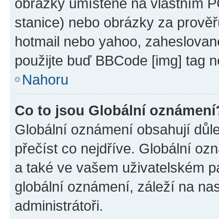
obrázky umístěné na vlastním PC
stanice) nebo obrázky za prověř
hotmail nebo yahoo, zaheslovan
použijte buď BBCode [img] tag n
Nahoru
Co to jsou Globální oznámení
Globální oznámení obsahují důlež
přečíst co nejdříve. Globální o
a také ve vašem uživatelském pan
globální oznámení, záleží na na
administrátoři.