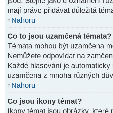
jsou. Stejně jako u oznámení rozh
mají právo přidávat důležitá tém
Nahoru
Co to jsou uzamčená témata?
Témata mohou být uzamčena mo
Nemůžete odpovídat na zamčená 
Každé hlasování je automatick
uzamčena z mnoha různých dův
Nahoru
Co jsou ikony témat?
Ikony témat jsou obrázky, které