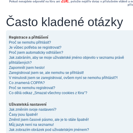
ZDE
Pokud nenajdete odpověď na fóru ani
, položte nejdřív dotaz v příslušném vlákně a 
pří
Často kladené otázky
Registrace a přihlášení
Proč se nemohu přihlásit?
Je vůbec potřeba se registrovat?
Proč jsem automaticky odhlášen?
Jak zabráním, aby se moje uživatelské jméno objevilo v seznamu právě
přihlášených?
Zapomněl jsem heslo!
Zaregistroval jsem se, ale nemohu se přihlásit!
V minulosti jsem se zaregistroval, ovšem nyní se nemohu přihlásit?!
Co znamená COPPA?
Proč se nemohu registrovat?
Co dělá odkaz „Smazat všechny cookies z fóra“?
Uživatelská nastavení
Jak změním svoje nastavení?
Časy jsou špatně!
Změnil jsem časové pásmo, ale je to stále špatně!
Můj jazyk není na seznamu!
Jak zobrazím obrázek pod uživatelským jménem?