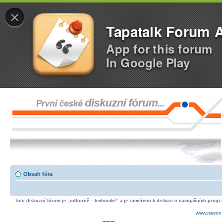
×
Tapatalk Forum 
App for this forum
In Google Play
Obsah fóra
Toto diskuzní fórum je „odborně – technické“ a je zaměřeno k diskuzi o navigačních progra
www.navon.