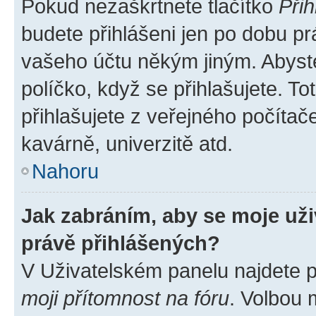
Pokud nezaškrtnete tlačítko
Přih
budete přihlášeni jen po dobu pr
vašeho účtu někým jiným. Abyste 
políčko, když se přihlašujete. 
přihlašujete z veřejného počítač
kavárně, univerzitě atd.
Nahoru
Jak zabráním, aby se moje už
právě přihlášených?
V Uživatelském panelu najdete 
moji přítomnost na fóru
. Volbou