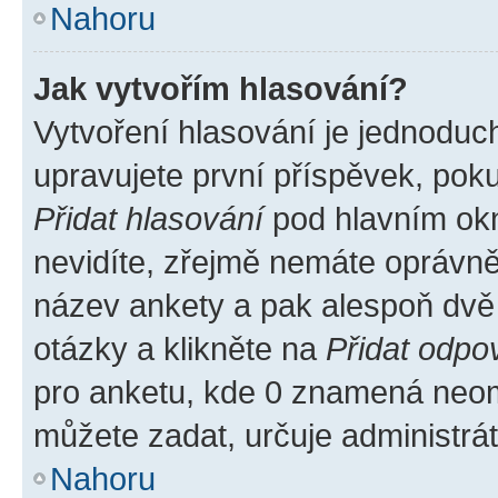
Nahoru
Jak vytvořím hlasování?
Vytvoření hlasování je jednoduc
upravujete první příspěvek, poku
Přidat hlasování
pod hlavním okn
nevidíte, zřejmě nemáte oprávněn
název ankety a pak alespoň dvě
otázky a klikněte na
Přidat odpo
pro anketu, kde 0 znamená neom
můžete zadat, určuje administrá
Nahoru