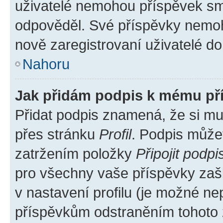
uživatelé nemohou příspěvek sma
odpověděl. Své příspěvky nemoh
nově zaregistrovaní uživatelé do 
Nahoru
Jak přidám podpis k mému př
Přidat podpis znamená, že si mus
přes stránku
Profil
. Podpis může
zatržením položky
Připojit podpi
pro všechny vaše příspěvky zašk
v nastavení profilu (je možné n
příspěvkům odstraněním tohoto z