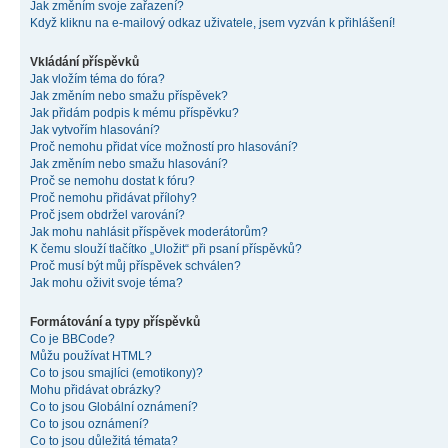
Jak změním svoje zařazení?
Když kliknu na e-mailový odkaz uživatele, jsem vyzván k přihlášení!
Vkládání příspěvků
Jak vložím téma do fóra?
Jak změním nebo smažu příspěvek?
Jak přidám podpis k mému příspěvku?
Jak vytvořím hlasování?
Proč nemohu přidat více možností pro hlasování?
Jak změním nebo smažu hlasování?
Proč se nemohu dostat k fóru?
Proč nemohu přidávat přílohy?
Proč jsem obdržel varování?
Jak mohu nahlásit příspěvek moderátorům?
K čemu slouží tlačítko „Uložit“ při psaní příspěvků?
Proč musí být můj příspěvek schválen?
Jak mohu oživit svoje téma?
Formátování a typy příspěvků
Co je BBCode?
Můžu používat HTML?
Co to jsou smajlíci (emotikony)?
Mohu přidávat obrázky?
Co to jsou Globální oznámení?
Co to jsou oznámení?
Co to jsou důležitá témata?