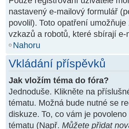
Pouze registrovaní uživatelé moh
nastavený e-mailový formulář (p
povolil). Toto opatření umožňuj
vzkazů a robotů, které sbírají e
Nahoru
Vkládání příspěvků
Jak vložím téma do fóra?
Jednoduše. Klikněte na příslušn
tématu. Možná bude nutné se reg
diskuze. To, co vám je povoleno
tématu (Např.
Můžete přidat nov