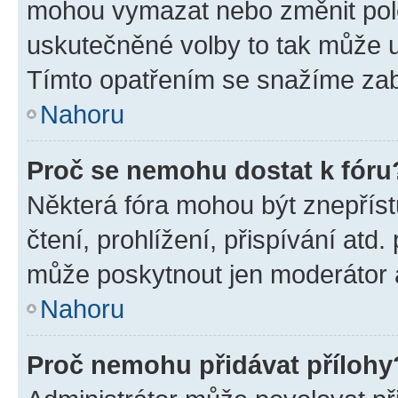
mohou vymazat nebo změnit polož
uskutečněné volby to tak může uč
Tímto opatřením se snažíme zabr
Nahoru
Proč se nemohu dostat k fóru
Některá fóra mohou být znepříst
čtení, prohlížení, přispívání atd.
může poskytnout jen moderátor a 
Nahoru
Proč nemohu přidávat přílohy