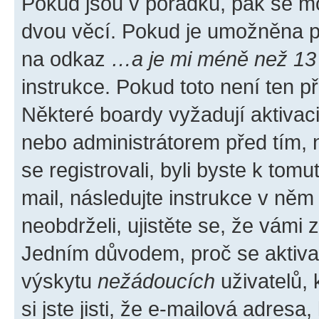
Pokud jsou v pořádku, pak se mo
dvou věcí. Pokud je umožněna pod
na odkaz
…a je mi méně než 13 
instrukce. Pokud toto není ten p
Některé boardy vyžadují aktivac
nebo administrátorem před tím, n
se registrovali, byli byste k tom
mail, následujte instrukce v něm
neobdrželi, ujistěte se, že vámi
Jedním důvodem, proč se aktiva
výskytu
nežádoucích
uživatelů, 
si jste jisti, že e-mailová adresa,