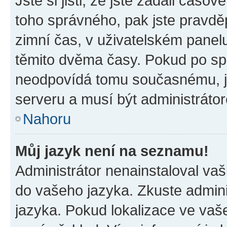
Jste si jisti, že jste zadali časo
toho správného, pak jste pravdě
zimní čas, v uživatelském pane
těmito dvěma časy. Pokud po s
neodpovídá tomu současnému, j
serveru a musí být administráto
Nahoru
Můj jazyk není na seznamu!
Administrátor nenainstaloval vaši
do vašeho jazyka. Zkuste admini
jazyka. Pokud lokalizace ve vaš