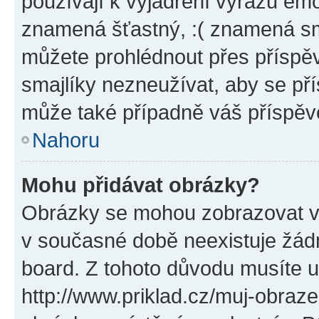
používají k vyjádření výrazu emo
znamená šťastný, :( znamená sm
můžete prohlédnout přes příspěv
smajlíky nezneužívat, aby se př
může také případně váš příspěv
Nahoru
Mohu přidávat obrázky?
Obrázky se mohou zobrazovat ve
v současné době neexistuje žád
board. Z tohoto důvodu musíte u
http://www.priklad.cz/muj-obraz