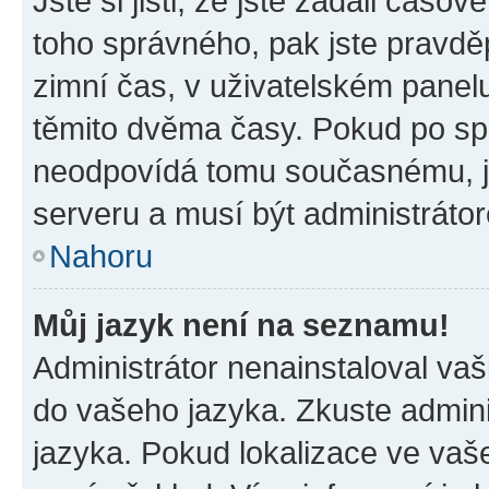
Jste si jisti, že jste zadali časo
toho správného, pak jste pravdě
zimní čas, v uživatelském pane
těmito dvěma časy. Pokud po s
neodpovídá tomu současnému, j
serveru a musí být administráto
Nahoru
Můj jazyk není na seznamu!
Administrátor nenainstaloval vaši
do vašeho jazyka. Zkuste admini
jazyka. Pokud lokalizace ve vaš