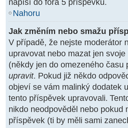
napíší do fóra 5 příspěvků.
Nahoru
Jak změním nebo smažu přís
V případě, že nejste moderátor 
upravovat nebo mazat jen svoje 
(někdy jen do omezeného času po
upravit
. Pokud již někdo odpověd
objeví se vám malinký dodatek u 
tento příspěvek upravovali. Ten
nikdo neodpověděl nebo pokud mo
příspěvek (ti by měli sami zanec