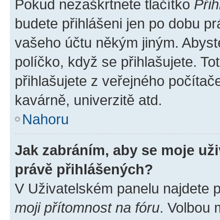
Pokud nezaškrtnete tlačítko
Přih
budete přihlášeni jen po dobu pr
vašeho účtu někým jiným. Abyste 
políčko, když se přihlašujete. 
přihlašujete z veřejného počítač
kavárně, univerzitě atd.
Nahoru
Jak zabráním, aby se moje už
právě přihlášených?
V Uživatelském panelu najdete 
moji přítomnost na fóru
. Volbou