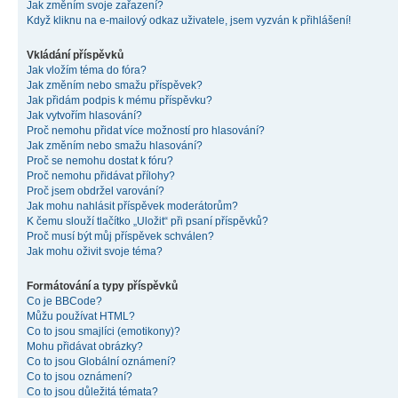
Jak změním svoje zařazení?
Když kliknu na e-mailový odkaz uživatele, jsem vyzván k přihlášení!
Vkládání příspěvků
Jak vložím téma do fóra?
Jak změním nebo smažu příspěvek?
Jak přidám podpis k mému příspěvku?
Jak vytvořím hlasování?
Proč nemohu přidat více možností pro hlasování?
Jak změním nebo smažu hlasování?
Proč se nemohu dostat k fóru?
Proč nemohu přidávat přílohy?
Proč jsem obdržel varování?
Jak mohu nahlásit příspěvek moderátorům?
K čemu slouží tlačítko „Uložit“ při psaní příspěvků?
Proč musí být můj příspěvek schválen?
Jak mohu oživit svoje téma?
Formátování a typy příspěvků
Co je BBCode?
Můžu používat HTML?
Co to jsou smajlíci (emotikony)?
Mohu přidávat obrázky?
Co to jsou Globální oznámení?
Co to jsou oznámení?
Co to jsou důležitá témata?