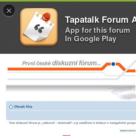
×
Tapatalk Forum 
App for this forum
In Google Play
Obsah fóra
Toto diskuzní fórum je „odborně – technické“ a je zaměřeno k diskuzi o navigačních progra
www.navon.