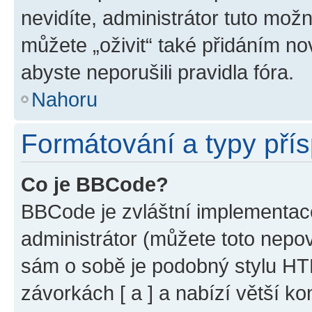
nevidíte, administrátor tuto mo
můžete „oživit“ také přidáním no
abyste neporušili pravidla fóra.
Nahoru
Formátování a typy pří
Co je BBCode?
BBCode je zvláštní implementac
administrátor (můžete toto nepov
sám o sobě je podobný stylu HT
závorkách [ a ] a nabízí větší ko