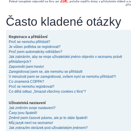
ZDE
Pokud nenajdete odpověď na fóru ani
, položte nejdřív dotaz v příslušném vlákně a 
pří
Často kladené otázky
Registrace a přihlášení
Proč se nemohu přihlásit?
Je vůbec potřeba se registrovat?
Proč jsem automaticky odhlášen?
Jak zabráním, aby se moje uživatelské jméno objevilo v seznamu právě
přihlášených?
Zapomněl jsem heslo!
Zaregistroval jsem se, ale nemohu se přihlásit!
V minulosti jsem se zaregistroval, ovšem nyní se nemohu přihlásit?!
Co znamená COPPA?
Proč se nemohu registrovat?
Co dělá odkaz „Smazat všechny cookies z fóra“?
Uživatelská nastavení
Jak změním svoje nastavení?
Časy jsou špatně!
Změnil jsem časové pásmo, ale je to stále špatně!
Můj jazyk není na seznamu!
Jak zobrazím obrázek pod uživatelským jménem?