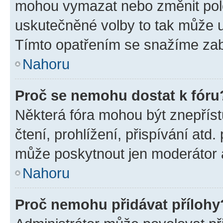
mohou vymazat nebo změnit polož
uskutečněné volby to tak může uč
Tímto opatřením se snažíme zabr
Nahoru
Proč se nemohu dostat k fóru
Některá fóra mohou být znepříst
čtení, prohlížení, přispívání atd.
může poskytnout jen moderátor a 
Nahoru
Proč nemohu přidávat přílohy