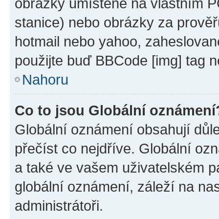
obrázky umístěné na vlastním PC
stanice) nebo obrázky za prověř
hotmail nebo yahoo, zaheslovan
použijte buď BBCode [img] tag n
Nahoru
Co to jsou Globální oznámení
Globální oznámení obsahují důlež
přečíst co nejdříve. Globální o
a také ve vašem uživatelském pan
globální oznámení, záleží na na
administrátoři.