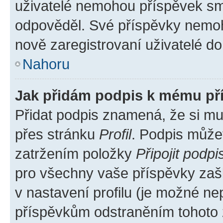
uživatelé nemohou příspěvek sma
odpověděl. Své příspěvky nemoh
nově zaregistrovaní uživatelé do 
Nahoru
Jak přidám podpis k mému př
Přidat podpis znamená, že si mus
přes stránku
Profil
. Podpis může
zatržením položky
Připojit podpi
pro všechny vaše příspěvky zašk
v nastavení profilu (je možné n
příspěvkům odstraněním tohoto z