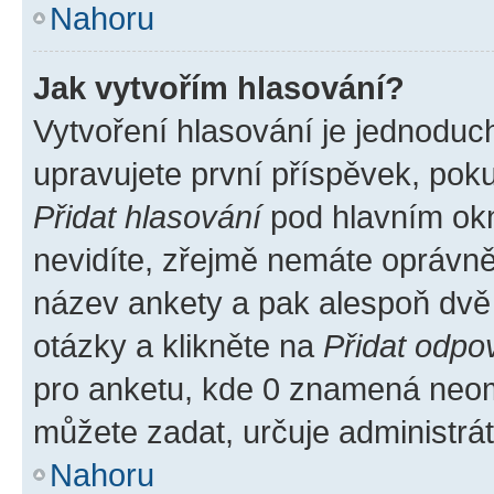
Nahoru
Jak vytvořím hlasování?
Vytvoření hlasování je jednoduc
upravujete první příspěvek, poku
Přidat hlasování
pod hlavním okn
nevidíte, zřejmě nemáte oprávněn
název ankety a pak alespoň dvě
otázky a klikněte na
Přidat odpo
pro anketu, kde 0 znamená neom
můžete zadat, určuje administrá
Nahoru