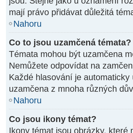
jsou. Stejně jako u oznámení rozh
mají právo přidávat důležitá tém
Nahoru
Co to jsou uzamčená témata?
Témata mohou být uzamčena mo
Nemůžete odpovídat na zamčená 
Každé hlasování je automatick
uzamčena z mnoha různých dův
Nahoru
Co jsou ikony témat?
Ikony témat jsou obrázky, které