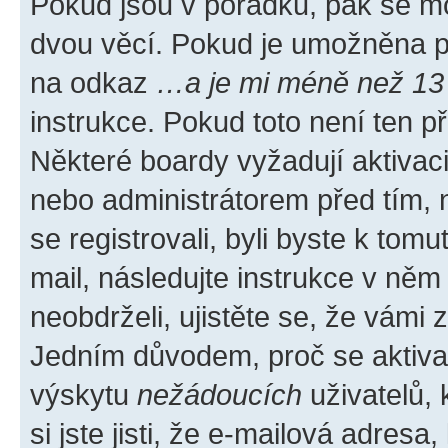
Pokud jsou v pořádku, pak se mo
dvou věcí. Pokud je umožněna pod
na odkaz
…a je mi méně než 13 
instrukce. Pokud toto není ten p
Některé boardy vyžadují aktivac
nebo administrátorem před tím, n
se registrovali, byli byste k tom
mail, následujte instrukce v něm
neobdrželi, ujistěte se, že vámi
Jedním důvodem, proč se aktiva
výskytu
nežádoucích
uživatelů, 
si jste jisti, že e-mailová adresa,