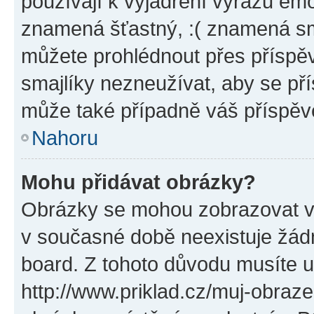
používají k vyjádření výrazu emo
znamená šťastný, :( znamená sm
můžete prohlédnout přes příspěv
smajlíky nezneužívat, aby se př
může také případně váš příspěv
Nahoru
Mohu přidávat obrázky?
Obrázky se mohou zobrazovat ve
v současné době neexistuje žád
board. Z tohoto důvodu musíte u
http://www.priklad.cz/muj-obraz