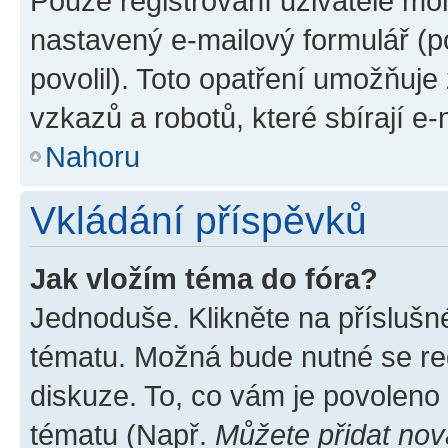
Pouze registrovaní uživatelé moh
nastavený e-mailový formulář (p
povolil). Toto opatření umožňuj
vzkazů a robotů, které sbírají e
Nahoru
Vkládání příspěvků
Jak vložím téma do fóra?
Jednoduše. Klikněte na příslušn
tématu. Možná bude nutné se reg
diskuze. To, co vám je povoleno
tématu (Např.
Můžete přidat nov