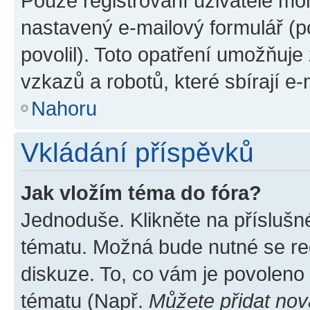
Pouze registrovaní uživatelé moh
nastavený e-mailový formulář (p
povolil). Toto opatření umožňuj
vzkazů a robotů, které sbírají e
Nahoru
Vkládání příspěvků
Jak vložím téma do fóra?
Jednoduše. Klikněte na příslušn
tématu. Možná bude nutné se reg
diskuze. To, co vám je povoleno
tématu (Např.
Můžete přidat nov