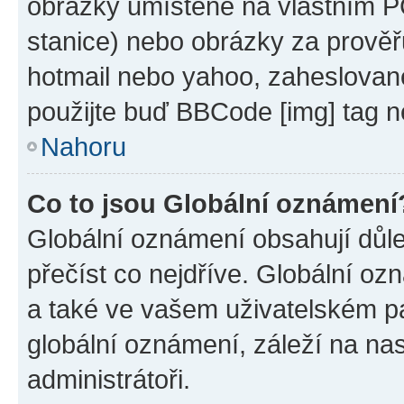
obrázky umístěné na vlastním PC
stanice) nebo obrázky za prověř
hotmail nebo yahoo, zaheslovan
použijte buď BBCode [img] tag n
Nahoru
Co to jsou Globální oznámení
Globální oznámení obsahují důlež
přečíst co nejdříve. Globální o
a také ve vašem uživatelském pan
globální oznámení, záleží na na
administrátoři.