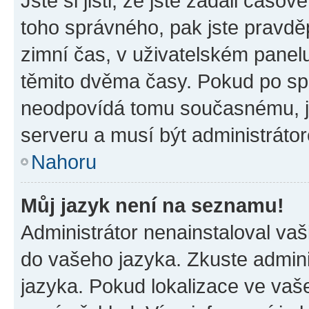
Jste si jisti, že jste zadali časo
toho správného, pak jste pravdě
zimní čas, v uživatelském pane
těmito dvěma časy. Pokud po s
neodpovídá tomu současnému, j
serveru a musí být administráto
Nahoru
Můj jazyk není na seznamu!
Administrátor nenainstaloval vaši
do vašeho jazyka. Zkuste admini
jazyka. Pokud lokalizace ve vaš