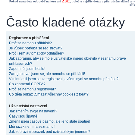
ZDE
Pokud nenajdete odpověď na fóru ani
, položte nejdřív dotaz v příslušném vlákně a 
pří
Často kladené otázky
Registrace a přihlášení
Proč se nemohu přihlásit?
Je vůbec potřeba se registrovat?
Proč jsem automaticky odhlášen?
Jak zabráním, aby se moje uživatelské jméno objevilo v seznamu právě
přihlášených?
Zapomněl jsem heslo!
Zaregistroval jsem se, ale nemohu se přihlásit!
V minulosti jsem se zaregistroval, ovšem nyní se nemohu přihlásit?!
Co znamená COPPA?
Proč se nemohu registrovat?
Co dělá odkaz „Smazat všechny cookies z fóra“?
Uživatelská nastavení
Jak změním svoje nastavení?
Časy jsou špatně!
Změnil jsem časové pásmo, ale je to stále špatně!
Můj jazyk není na seznamu!
Jak zobrazím obrázek pod uživatelským jménem?