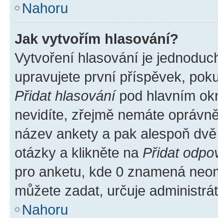
Nahoru
Jak vytvořím hlasování?
Vytvoření hlasování je jednoduc
upravujete první příspěvek, poku
Přidat hlasování
pod hlavním okn
nevidíte, zřejmě nemáte oprávněn
název ankety a pak alespoň dvě
otázky a klikněte na
Přidat odpo
pro anketu, kde 0 znamená neom
můžete zadat, určuje administrá
Nahoru