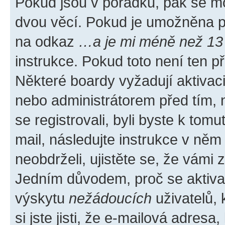
Pokud jsou v pořádku, pak se mo
dvou věcí. Pokud je umožněna pod
na odkaz
…a je mi méně než 13 
instrukce. Pokud toto není ten p
Některé boardy vyžadují aktivac
nebo administrátorem před tím, n
se registrovali, byli byste k tom
mail, následujte instrukce v něm
neobdrželi, ujistěte se, že vámi
Jedním důvodem, proč se aktiva
výskytu
nežádoucích
uživatelů, 
si jste jisti, že e-mailová adresa,