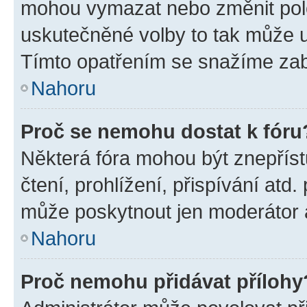
mohou vymazat nebo změnit polož
uskutečněné volby to tak může uč
Tímto opatřením se snažíme zabr
Nahoru
Proč se nemohu dostat k fóru
Některá fóra mohou být znepříst
čtení, prohlížení, přispívání atd.
může poskytnout jen moderátor a 
Nahoru
Proč nemohu přidávat přílohy