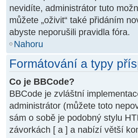
nevidíte, administrátor tuto mo
můžete „oživit“ také přidáním no
abyste neporušili pravidla fóra.
Nahoru
Formátování a typy pří
Co je BBCode?
BBCode je zvláštní implementac
administrátor (můžete toto nepov
sám o sobě je podobný stylu HT
závorkách [ a ] a nabízí větší ko