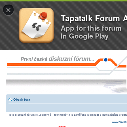
×
Tapatalk Forum 
App for this forum
In Google Play
Obsah fóra
Toto diskuzní fórum je „odborně – technické“ a je zaměřeno k diskuzi o navigačních progra
www.navon.