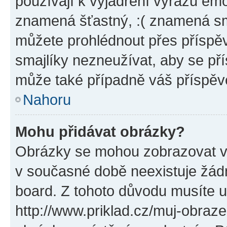
používají k vyjádření výrazu emo
znamená šťastný, :( znamená sm
můžete prohlédnout přes příspěv
smajlíky nezneužívat, aby se př
může také případně váš příspěv
Nahoru
Mohu přidávat obrázky?
Obrázky se mohou zobrazovat ve
v současné době neexistuje žád
board. Z tohoto důvodu musíte u
http://www.priklad.cz/muj-obraz