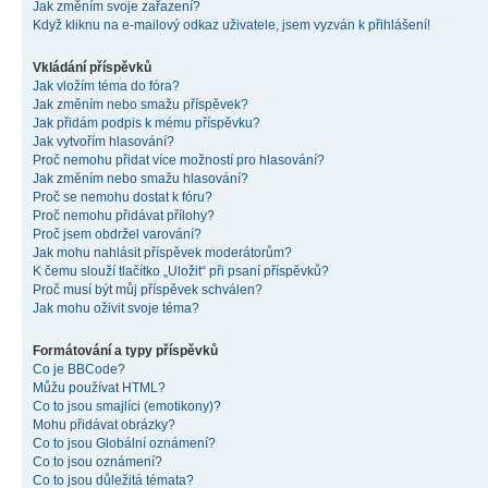
Jak změním svoje zařazení?
Když kliknu na e-mailový odkaz uživatele, jsem vyzván k přihlášení!
Vkládání příspěvků
Jak vložím téma do fóra?
Jak změním nebo smažu příspěvek?
Jak přidám podpis k mému příspěvku?
Jak vytvořím hlasování?
Proč nemohu přidat více možností pro hlasování?
Jak změním nebo smažu hlasování?
Proč se nemohu dostat k fóru?
Proč nemohu přidávat přílohy?
Proč jsem obdržel varování?
Jak mohu nahlásit příspěvek moderátorům?
K čemu slouží tlačítko „Uložit“ při psaní příspěvků?
Proč musí být můj příspěvek schválen?
Jak mohu oživit svoje téma?
Formátování a typy příspěvků
Co je BBCode?
Můžu používat HTML?
Co to jsou smajlíci (emotikony)?
Mohu přidávat obrázky?
Co to jsou Globální oznámení?
Co to jsou oznámení?
Co to jsou důležitá témata?