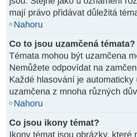
jsou. Stejně jako u oznámení rozh
mají právo přidávat důležitá tém
Nahoru
Co to jsou uzamčená témata?
Témata mohou být uzamčena mo
Nemůžete odpovídat na zamčená 
Každé hlasování je automatick
uzamčena z mnoha různých dův
Nahoru
Co jsou ikony témat?
Ikony témat jsou obrázky, které