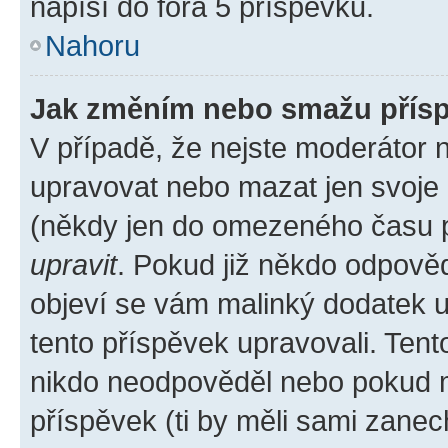
napíší do fóra 5 příspěvků.
Nahoru
Jak změním nebo smažu přís
V případě, že nejste moderátor 
upravovat nebo mazat jen svoje 
(někdy jen do omezeného času po
upravit
. Pokud již někdo odpověd
objeví se vám malinký dodatek u 
tento příspěvek upravovali. Ten
nikdo neodpověděl nebo pokud mo
příspěvek (ti by měli sami zanec