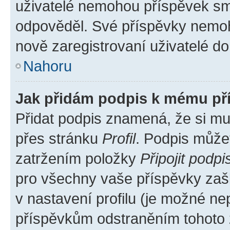
uživatelé nemohou příspěvek sma
odpověděl. Své příspěvky nemoh
nově zaregistrovaní uživatelé do 
Nahoru
Jak přidám podpis k mému př
Přidat podpis znamená, že si mus
přes stránku
Profil
. Podpis může
zatržením položky
Připojit podpi
pro všechny vaše příspěvky zašk
v nastavení profilu (je možné n
příspěvkům odstraněním tohoto z