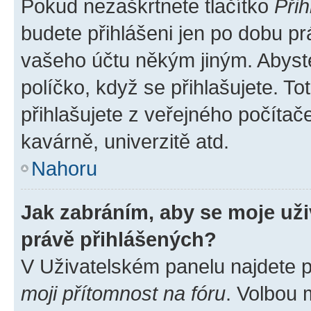
Pokud nezaškrtnete tlačítko
Přih
budete přihlášeni jen po dobu pr
vašeho účtu někým jiným. Abyste 
políčko, když se přihlašujete. 
přihlašujete z veřejného počítač
kavárně, univerzitě atd.
Nahoru
Jak zabráním, aby se moje už
právě přihlášených?
V Uživatelském panelu najdete 
moji přítomnost na fóru
. Volbou