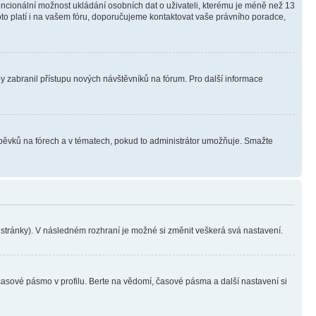
tencionální možnost ukládání osobních dat o uživateli, kterému je méně než 13
i toto platí i na vašem fóru, doporučujeme kontaktovat vaše právního poradce,
aby zabranil přístupu nových návštěvníků na fórum. Pro další informace
íspěvků na fórech a v tématech, pokud to administrátor umožňuje. Smažte
i stránky). V následném rozhraní je možné si změnit veškerá svá nastavení.
časové pásmo v profilu. Berte na vědomí, časové pásma a další nastavení si