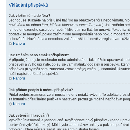
Vkládání příspěvků
Jak vložím téma do fóra?
Jednoduše. Klikněte na příslušné tlačítko na obrazovce fóra nebo tématu. Mo
nová téma do tohoto fóra, Můžete hlasovat v tomto fóru, atd.
). Jak změním neb
jen do omezeného času po přispění) kliknutím na tlačítko upravit. Pokud již n
dodatek se neobjeví, pokud zatím nikdo neodpověděl nebo pokud moderátor či 
odpověděl. Nová témata nemohou zakládat všichni nově zaregistrovaní uživate
Nahoru
Jak změním nebo smažu příspěvek?
V případě, že nejste moderátor nebo administrátor, tak můžete upravovat neb
příspěvek a vy ho upravíte, objeví se vám malinký dodatek u příspěvku, který
příspěvek (ti by měli sami zanechat vzkaz proč jej změnili). Normální uživa
nežli napíší do fóra 5 příspěvků.
Nahoru
Jak přidám podpis k mému příspěvku?
Přidat podpis znamená, že si musíte nejdřív nějaký vytvořit. To uděláte přes 
zaškrtnutím příslušného políčka v nastavení profilu (je možné nepřidávat po
Nahoru
Jak vytvořím hlasování?
Vytvoření hlasování je jednoduché. Když přidáte nový příspěvek (nebo upravuj
oprávnění vytvářet ankety). Měli byste zadat název ankety a pak alespoň dv
odpovědí, které můžete zadat, určuje administrátor boardu.