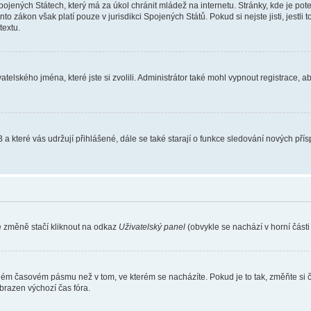
ojených Státech, který má za úkol chránit mládež na internetu. Stránky, kde je po
nto zákon však platí pouze v jurisdikci Spojených Států. Pokud si nejste jisti, jestl
extu.
atelského jména, které jste si zvolili. Administrátor také mohl vypnout registrace, 
 a které vás udržují přihlášené, dále se také starají o funkce sledování nových př
e změně stačí kliknout na odkaz
Uživatelský panel
(obvykle se nachází v horní část
iném časovém pásmu než v tom, ve kterém se nacházíte. Pokud je to tak, změňte si 
brazen výchozí čas fóra.