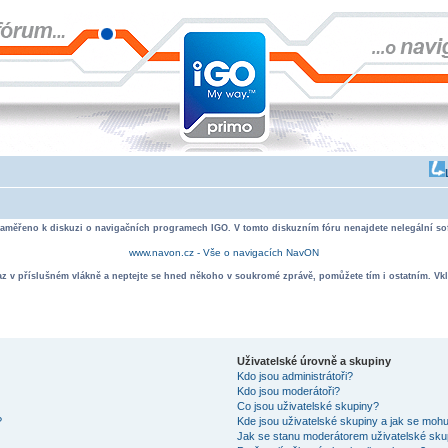
zaměřeno k diskuzi o navigačních programech IGO. V tomto diskuzním fóru nenajdete nelegální sof
www.navon.cz - Vše o navigacích NavON
taz v příslušném vlákně a neptejte se hned někoho v soukromé zprávě, pomůžete tím i ostatním. Vkl
Uživatelské úrovně a skupiny
Kdo jsou administrátoři?
Kdo jsou moderátoři?
Co jsou uživatelské skupiny?
?
Kde jsou uživatelské skupiny a jak se mohu
Jak se stanu moderátorem uživatelské sku