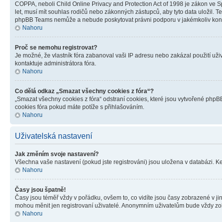
COPPA, neboli Child Online Privacy and Protection Act of 1998 je zákon ve Sp
let, musí mít souhlas rodičů nebo zákonných zástupců, aby tyto data uložil. Te
phpBB Teams nemůže a nebude poskytovat právni podporu v jakémkoliv kont
Nahoru
Proč se nemohu registrovat?
Je možné, že vlastník fóra zabanoval vaši IP adresu nebo zakázal použití uživ
kontaktuje administrátora fóra.
Nahoru
Co dělá odkaz „Smazat všechny cookies z fóra“?
„Smazat všechny cookies z fóra“ odstraní cookies, které jsou vytvořené phpBB
cookies fóra pokud máte potíže s přihlašováním.
Nahoru
Uživatelská nastavení
Jak změním svoje nastavení?
Všechna vaše nastavení (pokud jste registrováni) jsou uložena v databázi. K
Nahoru
Časy jsou špatně!
Časy jsou téměř vždy v pořádku, ovšem to, co vidíte jsou časy zobrazené v j
mohou měnit jen registrovaní uživatelé. Anonymním uživatelům bude vždy zo
Nahoru