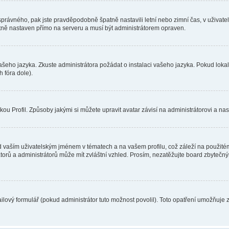
toho správného, pak jste pravděpodobně špatně nastavili letní nebo zimní čas, v už
ě nastaven přímo na serveru a musí být administrátorem opraven.
vašeho jazyka. Zkuste administrátora požádat o instalaci vašeho jazyka. Pokud loka
 fóra dole).
u Profil. Způsoby jakými si můžete upravit avatar závisí na administrátorovi a na
 vaším uživatelským jménem v tématech a na vašem profilu, což záleží na použitém
rátorů a administrátorů může mít zvláštní vzhled. Prosím, nezatěžujte board zbytečn
lový formulář (pokud administrátor tuto možnost povolil). Toto opatření umožňuje 