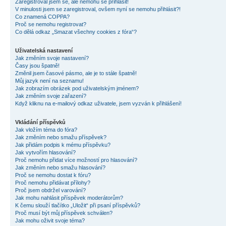
Zaregistroval jsem se, ale nemohu se přihlásit!
V minulosti jsem se zaregistroval, ovšem nyní se nemohu přihlásit?!
Co znamená COPPA?
Proč se nemohu registrovat?
Co dělá odkaz „Smazat všechny cookies z fóra“?
Uživatelská nastavení
Jak změním svoje nastavení?
Časy jsou špatně!
Změnil jsem časové pásmo, ale je to stále špatně!
Můj jazyk není na seznamu!
Jak zobrazím obrázek pod uživatelským jménem?
Jak změním svoje zařazení?
Když kliknu na e-mailový odkaz uživatele, jsem vyzván k přihlášení!
Vkládání příspěvků
Jak vložím téma do fóra?
Jak změním nebo smažu příspěvek?
Jak přidám podpis k mému příspěvku?
Jak vytvořím hlasování?
Proč nemohu přidat více možností pro hlasování?
Jak změním nebo smažu hlasování?
Proč se nemohu dostat k fóru?
Proč nemohu přidávat přílohy?
Proč jsem obdržel varování?
Jak mohu nahlásit příspěvek moderátorům?
K čemu slouží tlačítko „Uložit“ při psaní příspěvků?
Proč musí být můj příspěvek schválen?
Jak mohu oživit svoje téma?