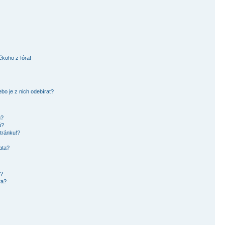
ěkoho z fóra!
bo je z nich odebírat?
h?
ů?
tránku!?
ata?
i?
ra?