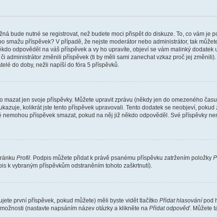
žná bude nutné se registrovat, než budete moci přispět do diskuze. To, co vám je 
o smažu příspěvek? V případě, že nejste moderátor nebo administrátor, tak můžet
ěkdo odpověděl na váš příspěvek a vy ho upravíte, objeví se vám malinký dodatek u p
administrátor změnili příspěvek (ti by měli sami zanechat vzkaz proč jej změnili
lé do doby, nežli napíší do fóra 5 příspěvků.
o mazat jen svoje příspěvky. Můžete upravit zprávu (někdy jen do omezeného času p
 ukazuje, kolikrát jste tento příspěvek upravovali. Tento dodatek se neobjeví, pok
telé nemohou příspěvek smazat, pokud na něj již někdo odpověděl. Své příspěvky ne
stránku
Profil
. Podpis můžete přidat k právě psanému příspěvku zatržením položky
P
dpis k vybraným příspěvkům odstraněním tohoto zaškrtnutí).
ete první příspěvek, pokud můžete) měli byste vidět tlačítko
Přidat hlasování
pod h
ě možnosti (nastavte napsáním název otázky a klikněte na
Přidat odpověď
. Můžete 