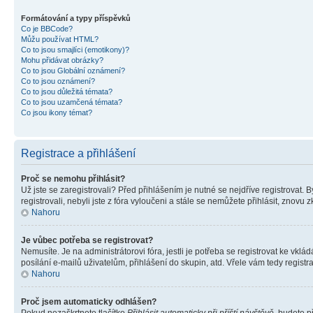
Formátování a typy příspěvků
Co je BBCode?
Můžu používat HTML?
Co to jsou smajlíci (emotikony)?
Mohu přidávat obrázky?
Co to jsou Globální oznámení?
Co to jsou oznámení?
Co to jsou důležitá témata?
Co to jsou uzamčená témata?
Co jsou ikony témat?
Registrace a přihlášení
Proč se nemohu přihlásit?
Už jste se zaregistrovali? Před přihlášením je nutné se nejdříve registrovat.
registrovali, nebyli jste z fóra vyloučeni a stále se nemůžete přihlásit, zno
Nahoru
Je vůbec potřeba se registrovat?
Nemusíte. Je na administrátorovi fóra, jestli je potřeba se registrovat ke 
posílání e-mailů uživatelům, přihlášení do skupin, atd. Vřele vám tedy registr
Nahoru
Proč jsem automaticky odhlášen?