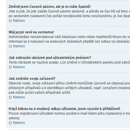
Změnil jsem časové pásmo, ale je to stále špatně!
Jste si jisti, že jste zadali časové pásmo správně, a přesto se čas liší od 
po správném nastavení čas pořád neodpovídá tomu současnému, je čas špatn
Nahoru
Můj jazyk není na seznamu!
Administrátor nenainstaloval vaši lokalizaci nebo nikdo nepřeložil fórum do 
informací je k nalezení na webových stránkách phpBB (viz odkaz na stránkách
Nahoru
Jak zobrazím obrázek pod uživatelským jménem?
Tento obrázek se nazývá avatar. Lze změnit v Uživatelském panelu pod záložko
Nahoru
Jak změním svoje zařazení?
Obecně vzato, svoje zařazení přímo změnit nemůžete (úrovně se objevují pod
přidaných příspěvků a k identifikaci určitých uživatelů, např. označení mode
pak může počet vašich příspěvků snížit.
Nahoru
Když kliknu na e-mailový odkaz uživatele, jsem vyzván k přihlášení!
Pouze registrovaní uživatelé mohou posílat e-mail lidem přes nastavený e-mai
adresy.
Nahoru