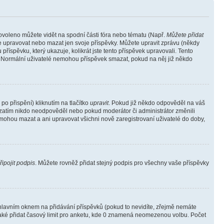
povoleno můžete vidět na spodní části fóra nebo tématu (Např.
Můžete přidat
e upravovat nebo mazat jen svoje příspěvky. Můžete upravit zprávu (někdy
říspěvku, který ukazuje, kolikrát jste tento příspěvek upravovali. Tento
). Normální uživatelé nemohou příspěvek smazat, pokud na něj již někdo
o přispění) kliknutím na tlačítko
upravit
. Pokud již někdo odpověděl na váš
ud zatím nikdo neodpověděl nebo pokud moderátor či administrátor změnili
mohou mazat a ani upravovat všichni nově zaregistrovaní uživatelé do doby,
řipojit podpis
. Můžete rovněž přidat stejný podpis pro všechny vaše příspěvky
lavním oknem na přidávání příspěvků (pokud to nevidíte, zřejmě nemáte
také přidat časový limit pro anketu, kde 0 znamená neomezenou volbu. Počet