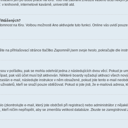
řihlášeni jen po dobu práce na fóru. Toto má zabránit zneužití vašeho účtu někým jiný
v knihovně, internetové kavárně, univerzitě atd.
přihlášených?
ítomnost na fóru
. Volbou možnosti
Ano
aktivujete tuto funkci. Online vás uvidí pouz
e na přihlašovací stránce tlačítko
Zapomněl jsem svoje heslo
, pokračujte dle ins
jsou v pořádku, pak se mohla odehrát jedna z následujících dvou věcí. Pokud je um
řípad, pak váš účet musí být aktivován. Některé boardy vyžadují aktivaci všech nov
yl zaslán e-mail, následujte instrukce v něm obsažené, pokud jste tento e-mail neobd
uživatelů, kteří se snaží pouze obtěžovat. Pokud si jste jisti, že e-mailová adresa, k
(zkontrolujte e-mail, který jste obdrželi při registraci) nebo administrátor z něja
, kteří ničím nepřispěli, aby se zmenšila velikost databáze. Zkuste se zaregistrovat