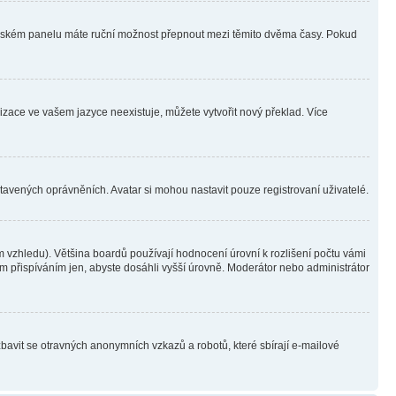
ivatelském panelu máte ruční možnost přepnout mezi těmito dvěma časy. Pokud
lizace ve vašem jazyce neexistuje, můžete vytvořit nový překlad. Více
stavených oprávněních. Avatar si mohou nastavit pouze registrovaní uživatelé.
 vzhledu). Většina boardů používají hodnocení úrovní k rozlišení počtu vámi
ým přispíváním jen, abyste dosáhli vyšší úrovně. Moderátor nebo administrátor
zbavit se otravných anonymních vzkazů a robotů, které sbírají e-mailové