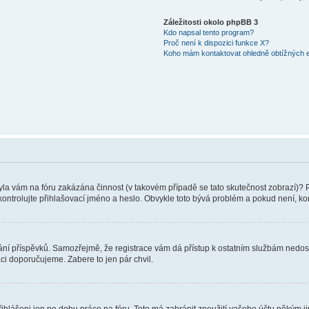
Záležitosti okolo phpBB 3
Kdo napsal tento program?
Proč není k dispozici funkce X?
Koho mám kontaktovat ohledně obtížných e-
 Byla vám na fóru zakázána činnost (v takovém případě se tato skutečnost zobrazí)? 
vu zkontrolujte přihlašovací jméno a heslo. Obvykle toto bývá problém a pokud není, 
vkládání příspěvků. Samozřejmě, že registrace vám dá přístup k ostatním službám ne
aci doporučujeme. Zabere to jen pár chvil.