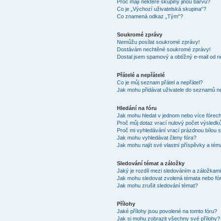
Proč mají některé skupiny jinou barvu?
Co je „Výchozí uživatelská skupina“?
Co znamená odkaz „Tým“?
Soukromé zprávy
Nemůžu posílat soukromé zprávy!
Dostávám nechtěné soukromé zprávy!
Dostal jsem spamový a obtížný e-mail od n
Přátelé a nepřátelé
Co je můj seznam přátel a nepřátel?
Jak mohu přidávat uživatele do seznamů ne
Hledání na fóru
Jak mohu hledat v jednom nebo více fórec
Proč můj dotaz vrací nulový počet výsledk
Proč mi vyhledávání vrací prázdnou bílou s
Jak mohu vyhledávat členy fóra?
Jak mohu najít své vlastní příspěvky a tém
Sledování témat a záložky
Jaký je rozdíl mezi sledováním a záložkam
Jak mohu sledovat zvolená témata nebo fó
Jak mohu zrušit sledování témat?
Přílohy
Jaké přílohy jsou povolené na tomto fóru?
Jak si mohu zobrazit všechny své přílohy?