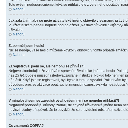
Pokud nezaškrtnete tlačítko
Přihlásit automaticky při příští návštěvě
, budete p
Toto ovšem nedoporučujeme, když se přihlašujete z veřejného počítače, např. 
Nahoru
Jak zabráním, aby se moje uživatelské jméno objevilo v seznamu právě 
V Uživatelském panelu najdete pod položkou „Nastavení“ volbu
Skrýt moji př
uživatele.
Nahoru
Zapomněl jsem heslo!
Nic se neděje, vaše heslo můžeme kdykoliv obnovit. V tomto případě zmáčknět
Nahoru
Zaregistroval jsem se, ale nemohu se přihlásit!
Nejprve zkontrolujte, že zadáváte správné uživatelské jméno a heslo. Pokud 
než 13 let
, budete muset následovat zaslané instrukce. Pokud toto není ten p
přihlásit. Když jste se registrovali, byli byste k tomuto vyzváni. Pokud vám b
důvodem, proč se aktivace používá, je zmenšit možnost výskytu
nežádoucích
Nahoru
V minulosti jsem se zaregistroval, ovšem nyní se nemohu přihlásit?!
Nejpravděpodobnější důvody: zadali jste chybné uživatelské jméno nebo heslo 
nevložili žádný příspěvek. Je to obvyklé, že se pravidelně odstraňují uživatelé
Nahoru
Co znamená COPPA?