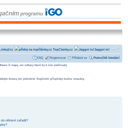
Linkuj!cz
TopClanky.cz
Jaggni to!
FAQ
Registrovat
Přihlásit se
Pokročilé hledání
tware či mapy, ani odkazy které by k nim směřovaly.
ádejte dotazy jen jedenkrát. Duplicitní příspěvky budou smazány.
 do některé zařadit?
piny?