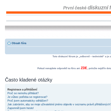
Obsah fóra
Toto diskuzní fórum je „odborně – technické“ a je 
ZDE
Pokud nenajdete odpověď na fóru ani
, položte nejdřív do
Často kladené otázky
Registrace a přihlášení
Proč se nemohu přihlásit?
Je vůbec potřeba se registrovat?
Proč jsem automaticky odhlášen?
Jak zabráním, aby se moje uživatelské jméno objevilo v seznamu právě přihlášených
Zapomněl jsem heslo!