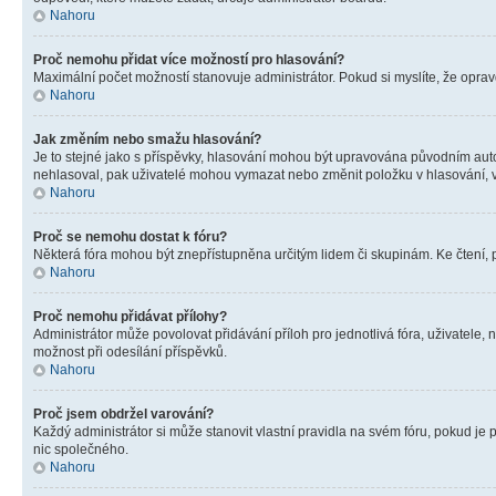
Nahoru
Proč nemohu přidat více možností pro hlasování?
Maximální počet možností stanovuje administrátor. Pokud si myslíte, že opravd
Nahoru
Jak změním nebo smažu hlasování?
Je to stejné jako s příspěvky, hlasování mohou být upravována původním aut
nehlasoval, pak uživatelé mohou vymazat nebo změnit položku v hlasování, v 
Nahoru
Proč se nemohu dostat k fóru?
Některá fóra mohou být znepřístupněna určitým lidem či skupinám. Ke čtení, pro
Nahoru
Proč nemohu přidávat přílohy?
Administrátor může povolovat přidávání příloh pro jednotlivá fóra, uživatele
možnost při odesílání příspěvků.
Nahoru
Proč jsem obdržel varování?
Každý administrátor si může stanovit vlastní pravidla na svém fóru, pokud j
nic společného.
Nahoru