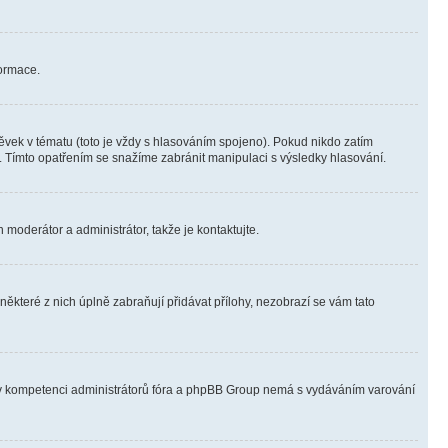
formace.
vek v tématu (toto je vždy s hlasováním spojeno). Pokud nikdo zatím
. Tímto opatřením se snažíme zabránit manipulaci s výsledky hlasování.
 moderátor a administrátor, takže je kontaktujte.
ěkteré z nich úplně zabraňují přidávat přílohy, nezobrazí se vám tato
ně v kompetenci administrátorů fóra a phpBB Group nemá s vydáváním varování