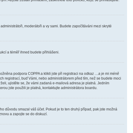
m. Abyste zůstali přihlášeni, zaškrtněte toto políčko, když se přihlašujete.
e administrátoři, moderátoři a vy sami. Budete započítáváni mezi skryté
trukcí a téměř ihned budete přihlášeni.
ožněna podpora COPPA a klikli jste při registraci na odkaz
…a je mi méně
ých registrací, buď Vámi, nebo administrátorem před tím, než se budete moci
rželi, ujistěte se, že vámi zadaná e-mailová adresa je platná. Jedním
terou jste použili je platná, kontaktujte administrátora boardu.
kého důvodu smazal váš účet. Pokud je to ten druhý případ, pak jste možná
 znovu a zapojte se do diskuzí.