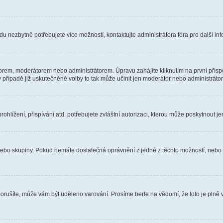
u nezbytně potřebujete více možností, kontaktujte administrátora fóra pro další in
orem, moderátorem nebo administrátorem. Úpravu zahájíte kliknutím na první příspě
případě již uskutečněné volby to tak může učinit jen moderátor nebo administrátor
hlížení, přispívání atd. potřebujete zvláštní autorizaci, kterou může poskytnout jen
, nebo skupiny. Pokud nemáte dostatečná oprávnění z jedné z těchto možností, nebo n
e porušíte, může vám být uděleno varování. Prosíme berte na vědomí, že toto je pl